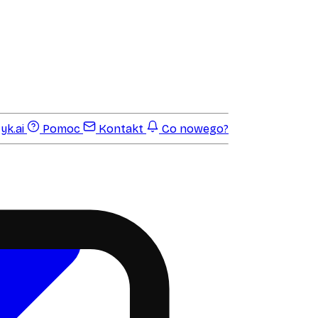
yk.ai
Pomoc
Kontakt
Co nowego?