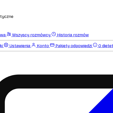
etyczne
owa
Wszyscy rozmówcy
Historia rozmów
ki
Ustawienia
Konto
Pakiety odpowiedzi
O dietet