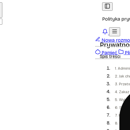
Polityka pr
Nowa rozm
Prywatno
Pamięć
Pli
Spis treści
1. Admi
2. Jak c
3. Przet
4. Zaka
5. Wykor
6. Syst
7. Funkc
8. Przet