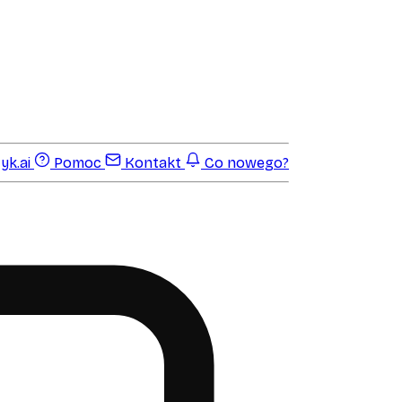
yk.ai
Pomoc
Kontakt
Co nowego?