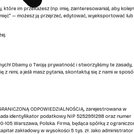
tóre im przekażesz (np. imię, zainteresowania), aby kolej
amięć” — możesz ją przejrzeć, edytować, wyeksportować lub
ej.
nych! Dbamy o Twoją prywatność i stworzyliśmy te zasady,
ę z nimi, a jeśli masz pytania, skontaktuj się z nami w spos
 OGRANICZONĄ ODPOWIEDZIALNOŚCIĄ, zarejestrowana w
ada identyfikator podatkowy NIP 5252951298 oraz numer
 00-105 Warszawa, Polska. Firma, będąca spółką z ograniczo
kapitał zakładowy w wysokości 5 tys. zł. Jako administrator