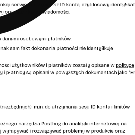
nkcji serwisu otrzymujesz ID konta, czyli losowy identyfikat
y oraz stan konta wiadomości.
dza danymi osobowymi płatników.
nak sam fakt dokonania płatności nie identyfikuje
ności użytkowników i płatników zostały opisane w
polityce
y i płatnicy są opisani w powyższych dokumentach jako “E
zbędnych), m.in. do utrzymania sesji, ID konta i limitów
eżnego narzędzia Posthog do analityki internetowej, na
ej wyłapywać i rozwiązywać problemy w produkcie oraz