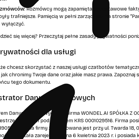
ozmówców
: Rozmówcy mogą zapamiętać podstawowe fakty, k
ły trafniejsze. Pamięcią w pełni zarządzasz na stronie “P
e wyłączyć.
zieć się więcej? Przeczytaj pełne zasady prywatności poniż
rywatności dla usługi
, że chcesz skorzystać z naszej usługi czatbotów tematycz
, jak chronimy Twoje dane oraz jakie masz prawa. Zapoznaj si
ońcu tego dokumentu.
istrator Danych Osobowych
orem Danych Osobowych jest firma WONDEL.AI SPÓŁKA Z
estrze Sądowym pod numerem KRS 0001029516. Firma posi
57. Siedziba firmy zlokalizowana jest przy ul. Twarda 18,
ością, została zarejestrowana 6 kwietnia 2023 r. i posiada 