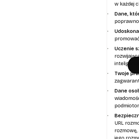
w każdej c
Dane, kt
poprawnoś
Udoskonal
promować
Uczenie sz
rozwijają
inteligencji
Twoje pr
zagwarant
Dane oso
wiadomośc
podmiotom
Bezpieczn
URL rozmo
rozmowę, a
jego rozm