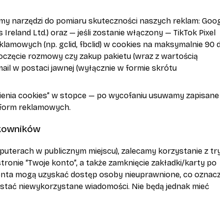
my narzędzi do pomiaru skuteczności naszych reklam: Goo
 Ireland Ltd.) oraz — jeśli zostanie włączony — TikTok Pixel
eklamowych (np. gclid, fbclid) w cookies na maksymalnie 90 d
poczęcie rozmowy czy zakup pakietu (wraz z wartością
ail w postaci jawnej (wyłącznie w formie skrótu
wienia cookies” w stopce — po wycofaniu usuwamy zapisane
atform reklamowych.
tkowników
uterach w publicznym miejscu), zalecamy korzystanie z tr
ronie “Twoje konto”, a także zamknięcie zakładki/karty po
onta mogą uzyskać dostęp osoby nieuprawnione, co oznacz
ystać niewykorzystane wiadomości. Nie będą jednak mieć