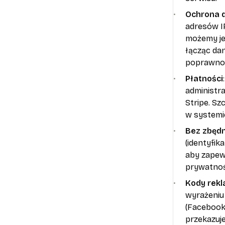
Ochrona 
adresów I
możemy je
łącząc dan
poprawnośc
Płatności
administra
Stripe. S
w systemi
Bez zbędn
(identyfi
aby zapew
prywatnoś
Kody rekl
wyrażeniu
(Facebook/
przekazuj