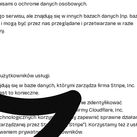
pisami o ochronie danych osobowych.
erwisu, ale znajdują się w innych bazach danych (np. baz
) i mogą być przez nas przeglądane i przetwarzane w razie
y.
użytkowników usługi.
ują się w bazie danych, którymi zarządza firma Stripe, Inc.
est to konieczne.
h danych, które mogłyby jednoznacznie zidentyfikować
ch danych zarządzanych przez firmy Cloudflare, Inc.
ń technologicznych korzystamy, aby zapewnić sprawne działa
arządzanej przez Stripe, Inc. (“Stripe”). Korzystamy też z us
chowaniem prywatności użytkowników.