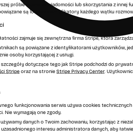
szej próbie wysłania wiadomości lub skorzystania z innej fu
powiązane są losowe identyfikatory każdego wątku rozmow
ci
atności zajmuje się zewnętrzna firma Stripe, która zarzą
tnikach są powiązane z identyfikatorami użytkowników, jed
nie osoby korzystającej z usługi.
 szczegóły dotyczące tego jak Stripe podchodzi do prywat
ci Stripe
oraz na stronie
Stripe Privacy Center
. Użytkownic
s
ego funkcjonowania serwis używa cookies technicznych (nie
i. Nie wymagają one zgody.
 używamy danych o Twoim zachowaniu, korzystając z niezal
 uzasadnionego interesu administratora danych, aby łatwi