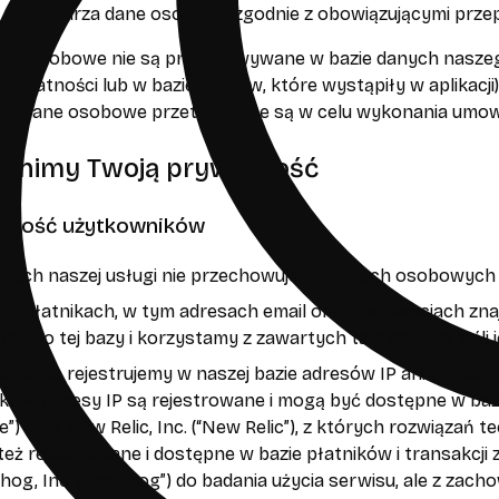
a przetwarza dane osobowe zgodnie z obowiązującymi prze
ne osobowe nie są przechowywane w bazie danych naszego s
z płatności lub w bazie błędów, które wystąpiły w aplikacji
eby. Dane osobowe przetwarzane są w celu wykonania umow
hronimy Twoją prywatność
owość użytkowników
anych naszej usługi nie przechowujemy danych osobowych 
 o płatnikach, w tym adresach email oraz transakcjach znajd
p do tej bazy i korzystamy z zawartych tam danych, jeśli j
l.ai nie rejestrujemy w naszej bazie adresów IP ani innyc
ków. Adresy IP są rejestrowane i mogą być dostępne w baza
re”) oraz New Relic, Inc. (“New Relic”), z których rozwiąza
 też rejestrowane i dostępne w bazie płatników i transakcji z
hog, Inc. (“Posthog”) do badania użycia serwisu, ale z za