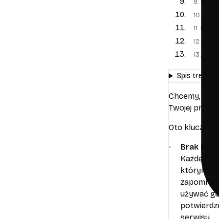
9. Okre
10. Pami
11. Praw
12. Zmia
13. Kont
Spis treści
Chcemy, abyś 
Twojej prywat
Oto kluczowe
Brak logow
Każdemu uż
którym pow
zapomnieć 
używać go 
potwierdz
serwisu.