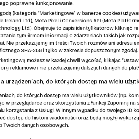
jego poprawne funkcjonowanie.
zgodą (kategoria “Marketingowe” w banerze cookies) używa
e Ireland Ltd.), Meta Pixel i Conversions API (Meta Platforms
chnology Ltd.). Obejmuje to zapis identyfikatorów kliknięć r
azanie tym firmom informacji o zdarzeniach takich jak roz
). Nie przekazujemy im treści Twoich rozmów ani adresu em
ficznego SHA-256 i tylko w zakresie dopuszczonym zgodą).
ketingową możesz w każdej chwili wycofać, klikając “Usta
atory reklamowe i nie przekazujemy dalszych danych do pl
 na urządzeniach, do których dostęp ma wielu uży
eniach, do których dostęp ma wielu użytkowników (np. komp
 w przeglądarce oraz skorzystania z funkcji Zapomnij na st
iu korzystania z Usługi. W innym wypadku do twojego ID k
ieć dostęp do historii wiadomości oraz będą mogły wykorz
o Twoich danych osobowych.