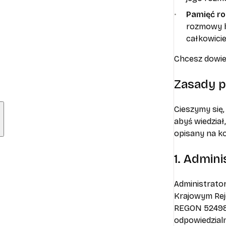
Pamięć r
rozmowy by
całkowici
Chcesz dowied
Zasady p
Cieszymy się
abyś wiedział
opisany na k
1. Admin
Administrat
Krajowym Rej
REGON 5249890
odpowiedzialn