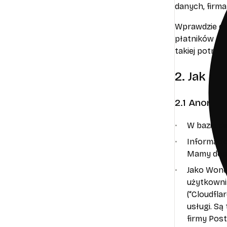
danych, firm
Wprawdzie da
płatników ora
takiej potrz
2. Jak c
2.1 Anonim
W bazie d
Informacje
Mamy dostę
Jako Wonde
użytkowni
(“Cloudfla
usługi. Są
firmy Post