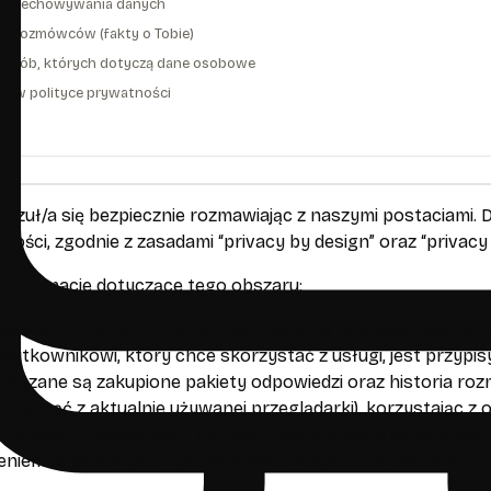
s przechowywania danych
ęć rozmówców (fakty o Tobie)
a osób, których dotyczą dane osobowe
ny w polityce prywatności
akt
czuł/a się bezpiecznie rozmawiając z naszymi postaciami. 
ności, zgodnie z zasadami “privacy by design” oraz “privacy 
 informacje dotyczące tego obszaru:
ania i rejestracji
: Celowo nie używamy typowego systemu 
ytkownikowi, który chce skorzystać z usługi, jest przypisy
iązane są zakupione pakiety odpowiedzi oraz historia rozm
(usunąć z aktualnie używanej przeglądarki), korzystając z o
na wielu urządzeniach. Dla osób, które podały adres email
eniem kodem wykorzystująca dane w systemie płatności St