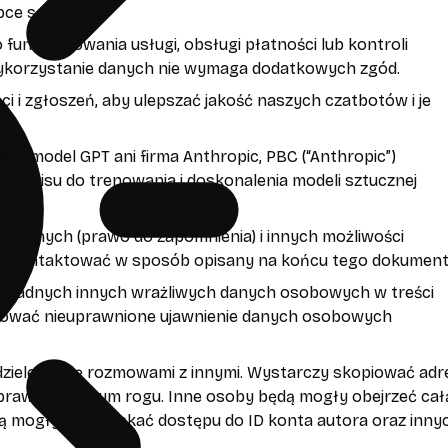
pce serwisu.
 funkcjonowania usługi, obsługi płatności lub kontroli
e wykorzystanie danych nie wymaga dodatkowych zgód.
 i zgłoszeń, aby ulepszać jakość naszych czatbotów i je
ająca model GPT ani firma Anthropic, PBC (“Anthropic”)
serwisu do trenowania i doskonalenia modeli sztucznej
ch danych (prawo do zapomnienia) i innych możliwości
i skontaktować w sposób opisany na końcu tego dokument
ani żadnych innych wrażliwych danych osobowych w treści
wodować nieuprawnione ujawnienie danych osobowych
dzielenie się rozmowami z innymi. Wystarczy skopiować adr
 w prawym górnym rogu. Inne osoby będą mogły obejrzeć cał
ędą mogły też uzyskać dostępu do ID konta autora oraz inny