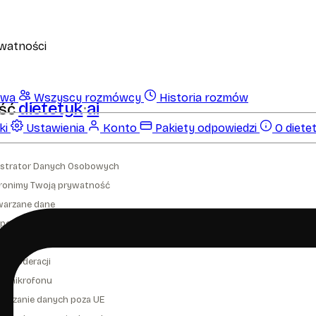
ywatności
owa
Wszyscy rozmówcy
Historia rozmów
dietetyk
ai
ść
ki
Ustawienia
Konto
Pakiety odpowiedzi
O dietet
nistrator Danych Osobowych
hronimy Twoją prywatność
warzane dane
z podawania danych osobowych w treści wiadomości
zystanie wiadomości w celach poprawienia jakości usługi i jej promocji
em moderacji
ja mikrofonu
warzanie danych poza UE