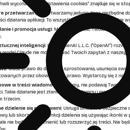
hwili wycofać — link “Ustawienia cookies” znajduje się w sto
óre przetwarzamy
: Przetwarzamy jedynie dane niezbędne do
ci działania aplikacji. To wszystko. Zgodnie z RODO, taki
anie i promocja usługi
: Możemy używać Twoich wiadomości
.
tucznej inteligencji
: Firma OpenAI L.L.C. (“OpenAI”) rozwij
ca model Claude nie może używać Twoich zapytań z naszego 
.
awa
: Masz prawo do dostępu, sprostowania, usunięcia swoi
owanych przez obowiązujące prawo. Wystarczy się z nam
bowe w treści wiadomości
: Prosimy, nie podawaj Twoich 
i. Takie działanie jest złamaniem regulaminu i może spo
 trzecim.
e dzielenie się rozmowami
: Usługa umożliwia bezpieczne 
wy lub skorzystać z funkcji dzielenia się używając ikonki
le nie będą mogły zmienić lub rozszerzyć jej treści. Nie b
ów.