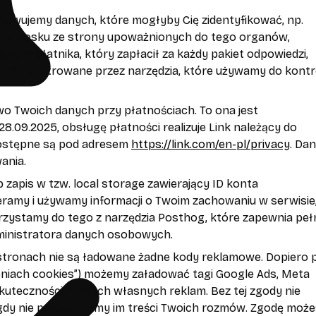
echowujemy danych, które mogłyby Cię zidentyfikować, np.
ku wniosku ze strony upoważnionych do tego organów,
ymi płatnika, który zapłacił za każdy pakiet odpowiedzi,
 też rejestrowane przez narzędzia, które używamy do kontr
stwo Twoich danych przy płatnościach. To ona jest
.09.2025, obsługę płatności realizuje Link należący do
dostępne są pod adresem
https://link.com/en-pl/privacy
. Da
ania.
b zapis w tzw. local storage zawierający ID konta
eramy i używamy informacji o Twoim zachowaniu w serwisie
orzystamy do tego z narzędzia Posthog, które zapewnia peł
ministratora danych osobowych.
 stronach nie są ładowane żadne kody reklamowe. Dopiero 
eniach cookies”) możemy załadować tagi Google Ads, Meta
skuteczności naszych własnych reklam. Bez tej zgody nie
igdy nie przekazujemy im treści Twoich rozmów. Zgodę moż