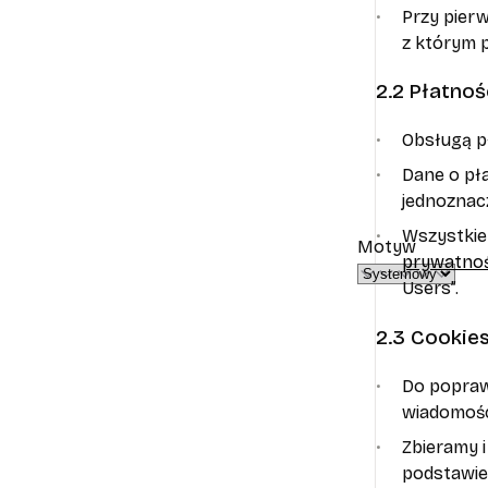
Przy pierw
z którym 
2.2 Płatnoś
Obsługą pł
Dane o pła
jednoznacz
Wszystkie
Motyw
prywatnoś
Users”.
2.3 Cookie
Do poprawn
wiadomośc
Zbieramy i
podstawie