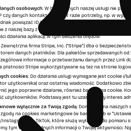
danych osobowych
: W bazie danych naszej usługi nie prz
P czy danych kontaktowych. W razie potrzeby, np. w wyni
dnak powiązać ID konta oraz konkretne wątki rozmowy z dan
e z naszej bazy z danymi z systemu płatności. Adresy IP są
i działania aplikacji, w tym śledzenia błędów.
: Zewnętrzna firma Stripe, Inc. (“Stripe”) dba o bezpieczeń
torem danych płatników. Dla pakietów sprzedawanych od 28
zczegółowe informacje o przetwarzaniu danych przez Link 
e płatności Stripe wykorzystywane są też na stronie logow
ych cookies
: Do działania usługi wymagane jest cookie i/lu
kator użytkownika) oraz ostatnią wiadomość. Dodatkowo zbi
nić jego poprawne działanie, również bazując na cookie. K
ć użytkowników. Podstawą jest tu uzasadniony interes ad
amowe wyłącznie za Twoją zgodą
: Domyślnie na naszych
 zgody na cookies marketingowe (w banerze lub w “Ustawi
Instagram) lub TikTok, które służą wyłącznie do pomiaru 
emy tym firmom żadnych informacji o Twojej aktywności. N