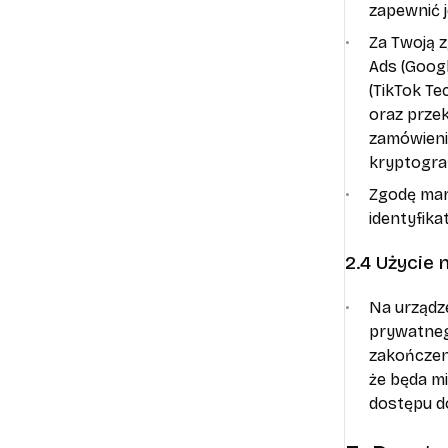
zapewnić 
Za Twoją 
Ads (Googl
(TikTok Te
oraz przek
zamówienia
kryptogra
Zgodę mar
identyfik
2.4 Użycie
Na urządz
prywatnego
zakończen
że będa m
dostępu d