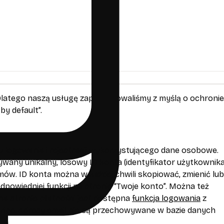
Dlatego naszą usługę zaprojektowaliśmy z myślą o ochronie
by default”.
logowania i rejestracji wykorzystującego dane osobowe.
wany unikalny, losowy ID konta (identyfikator użytkownika)
ów. ID konta można w każdej chwili skopiować, zmienić lub
dpowiedniej funkcji na stronie “Twoje konto”. Można też
 na stronie płatności jest dostępna
funkcja logowania
z
ripe. Adresy email nie są przechowywane w bazie danych