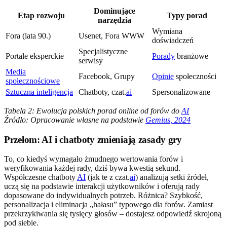
Dominujące
Etap rozwoju
Typy porad
narzędzia
Wymiana
Fora (lata 90.)
Usenet, Fora WWW
doświadczeń
Specjalistyczne
Portale eksperckie
Porady
branżowe
serwisy
Media
Facebook, Grupy
Opinie
społeczności
społecznościowe
Sztuczna inteligencja
Chatboty, czat.
ai
Spersonalizowane
Tabela 2: Ewolucja polskich porad online od forów do
AI
Źródło: Opracowanie własne na podstawie
Gemius, 2024
Przełom: AI i chatboty zmieniają zasady gry
To, co kiedyś wymagało żmudnego wertowania forów i
weryfikowania każdej rady, dziś bywa kwestią sekund.
Współczesne chatboty
AI
(jak te z czat.
ai
) analizują setki źródeł,
uczą się na podstawie interakcji użytkowników i oferują rady
dopasowane do indywidualnych potrzeb. Różnica? Szybkość,
personalizacja i eliminacja „hałasu” typowego dla forów. Zamiast
przekrzykiwania się tysięcy głosów – dostajesz odpowiedź skrojoną
pod siebie.