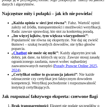
danych i algorytmów.
Najczęstsze mity i pułapki – jak ich nie powielać
„Każda opinia w sieci jest równa”
: Fałsz. Wartość opinii
zależy od źródła, transparentności i możliwości weryfikacji.
Rada: zawsze sprawdzaj, kto stoi za konkretną poradą.
„Im więcej lajków, tym większa wiarygodność”
:
Popularność nie równa się ekspertyzie. Nie daj się zwieść
tłumowi – szukaj twardych dowodów, nie tylko głosów
poparcia.
„
Chatbot
nie może się mylić”
: Każdy algorytm jest tak
dobry, jak dane, na których się uczy. Zawsze stosuj zasadę
ograniczonego zaufania, nawet wobec najbardziej
zaawansowanych narzędzi (
Porady Prawne Online 2025,
2024
).
„Certyfikat online to gwarancja jakości”
: Nie każde
odznaczenie czy certyfikat jest faktycznym dowodem
kompetencji. Weryfikuj pochodzenie i rozpoznawalność
instytucji certyfikujących.
Jak rozpoznać fałszywego eksperta: czerwone flagi
Brak transparentności
: Ekspert nie podaje szczegółów o