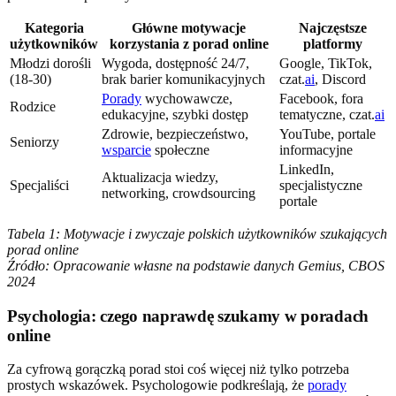
Kategoria
Główne motywacje
Najczęstsze
użytkowników
korzystania z porad online
platformy
Młodzi dorośli
Wygoda, dostępność 24/7,
Google, TikTok,
(18-30)
brak barier komunikacyjnych
czat.
ai
, Discord
Porady
wychowawcze,
Facebook, fora
Rodzice
edukacyjne, szybki dostęp
tematyczne, czat.
ai
Zdrowie, bezpieczeństwo,
YouTube, portale
Seniorzy
wsparcie
społeczne
informacyjne
LinkedIn,
Aktualizacja wiedzy,
Specjaliści
specjalistyczne
networking, crowdsourcing
portale
Tabela 1: Motywacje i zwyczaje polskich użytkowników szukających
porad online
Źródło: Opracowanie własne na podstawie danych Gemius, CBOS
2024
Psychologia: czego naprawdę szukamy w poradach
online
Za cyfrową gorączką porad stoi coś więcej niż tylko potrzeba
prostych wskazówek. Psychologowie podkreślają, że
porady