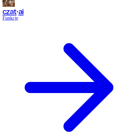
czat
ai
Funkcje