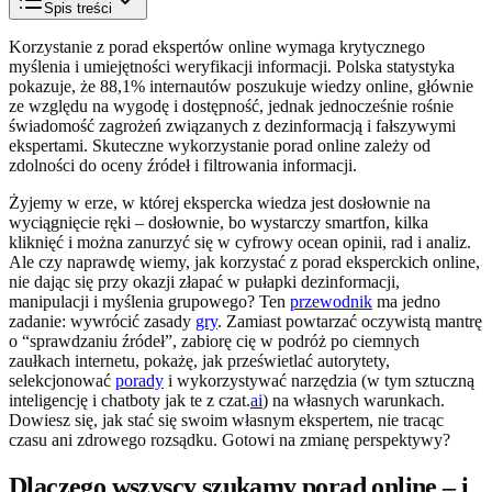
Spis treści
Korzystanie z porad ekspertów online wymaga krytycznego
myślenia i umiejętności weryfikacji informacji. Polska statystyka
pokazuje, że 88,1% internautów poszukuje wiedzy online, głównie
ze względu na wygodę i dostępność, jednak jednocześnie rośnie
świadomość zagrożeń związanych z dezinformacją i fałszywymi
ekspertami. Skuteczne wykorzystanie porad online zależy od
zdolności do oceny źródeł i filtrowania informacji.
Żyjemy w erze, w której ekspercka wiedza jest dosłownie na
wyciągnięcie ręki – dosłownie, bo wystarczy smartfon, kilka
kliknięć i można zanurzyć się w cyfrowy ocean opinii, rad i analiz.
Ale czy naprawdę wiemy, jak korzystać z porad eksperckich online,
nie dając się przy okazji złapać w pułapki dezinformacji,
manipulacji i myślenia grupowego? Ten
przewodnik
ma jedno
zadanie: wywrócić zasady
gry
. Zamiast powtarzać oczywistą mantrę
o “sprawdzaniu źródeł”, zabiorę cię w podróż po ciemnych
zaułkach internetu, pokażę, jak prześwietlać autorytety,
selekcjonować
porady
i wykorzystywać narzędzia (w tym sztuczną
inteligencję i chatboty jak te z czat.
ai
) na własnych warunkach.
Dowiesz się, jak stać się swoim własnym ekspertem, nie tracąc
czasu ani zdrowego rozsądku. Gotowi na zmianę perspektywy?
Dlaczego wszyscy szukamy porad online – i