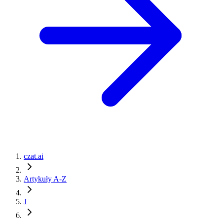
czat.ai
Artykuły A-Z
J