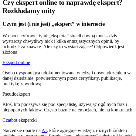
Czy ekspert online to naprawdę ekspert?
Rozkładamy mity
Czym jest (i nie jest) „ekspert” w internecie
W epoce cyfrowej tytuł „eksperta” stracił dawną moc – dziś
wystarczy chwytliwy nick i kilka entuzjastycznych opinii, by
uchodzić za znawcę. Ale czy to wystarczające? Odpowiedź jest
złożona.
Ekspert online
Osoba dysponująca udokumentowaną wiedzą i doświadczeniem w
danej dziedzinie, potwierdzonym przez certyfikaty, publikacje,
praktykę zawodową.
Pseudoekspert
Ktoś, kto podszywa się pod specjalistę, używając ogólnych fraz i
niepopartych faktów. Często bazuje na emocjach, nie na konkretach.
Czatbot
ekspercki
Narzędzie oparte na
AI
, które agreguje wiedzę z różnych źródeł i
podaje ją w przystępnej formie. Jego „ekspertyza” zależy od jakości