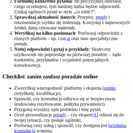
Formułuj konkretne pytania
: Im precyzyjniej określisz,
czego oczekujesz, tym bardziej trafna będzie odpowiedź.
Unikaj ogólnych pytań w stylu „co robić?”.
Sprawdzaj aktualność danych
: Przepisy,
trendy
i
rekomendacje szybko się zmieniają. Korzystaj z najnowszych
źródeł, datuj cytowane materiały.
Weryfikuj na kilku poziomach
: Porównuj odpowiedzi z
różnych platform – np. czat.
ai
oraz inne specjalistyczne
portale.
Notuj odpowiedzi i pytaj o przykłady
: Skuteczny
użytkownik nie poprzestaje na pierwszej poradzie – żąda
konkretów, przykładów i wyjaśnień potencjalnych
konsekwencji.
Checklist: zanim zaufasz poradzie online
Zweryfikuj wiarygodność platformy i eksperta (
opinie
,
certyfikaty, kwalifikacje).
Sprawdź, czy konsultacja odbywa się w bezpiecznym
środowisku (szyfrowanie, polityka prywatności).
Przygotuj wyraźny opis problemu i listę pytań.
Oceń personalizację
porady
– czy ekspert/
AI
odnosi się do
twojej sytuacji, czy podaje ogólniki.
Porównaj ceny usług i sprawdź, czy dostępna jest
bezpłatna
konsultacja
wstępna.