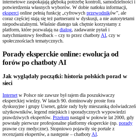
internetowe zaspokajają głęboką potrzebę kontroli, samodzielności i
potwierdzenia własnych wyborów. W dobie natłoku informacji,
eksperci
online pełnią funkcję „cyfrowych
przewodnik
ów”, ale
coraz częściej stają się też partnerami w dyskusji, a nie autorytetami
niepodważalnymi. Właśnie dlatego tak chętnie korzystamy z
platform, które pozwalają na
dialog
, zadawanie pytań i
natychmiastowy feedback – czy to przez chatboty
AI
, czy w
społecznościach tematycznych.
Porady eksperckie online: ewolucja od
forów po chatboty AI
Jak wyglądały początki: historia polskich porad w
sieci
Internet
w Polsce nie zawsze był rajem dla poszukiwaczy
eksperckiej wiedzy. W latach 90. dominowały proste fora
dyskusyjne i grupy Usenet, gdzie rady były mieszanką doświadczeń
użytkowników, legend miejskich i sporadycznych wypowiedzi
prawdziwych ekspertów.
Przełom
nastąpił w połowie lat 2000, gdy
powstały pierwsze profesjonalne platformy eksperckie (np.
porady
prawne czy medyczne). Stopniowo pojawiły się portale z
recenzjami ekspertów, a następnie – chatboty
AI
.