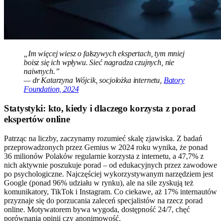
„Im więcej wiesz o fałszywych ekspertach, tym mniej
boisz się ich wpływu. Sieć nagradza czujnych, nie
naiwnych.”
— dr Katarzyna Wójcik, socjolożka internetu,
Batory
Foundation, 2024
Statystyki: kto, kiedy i dlaczego korzysta z porad
ekspertów online
Patrząc na liczby, zaczynamy rozumieć skalę zjawiska. Z badań
przeprowadzonych przez Gemius w 2024 roku wynika, że ponad
36 milionów Polaków regularnie korzysta z internetu, a 47,7% z
nich aktywnie poszukuje porad – od edukacyjnych przez zawodowe
po psychologiczne. Najczęściej wykorzystywanym narzędziem jest
Google (ponad 96% udziału w rynku), ale na sile zyskują też
komunikatory, TikTok i Instagram. Co ciekawe, aż 17% internautów
przyznaje się do porzucania zaleceń specjalistów na rzecz porad
online. Motywatorem bywa wygoda, dostępność 24/7, chęć
porównania opinii czy anonimowość.