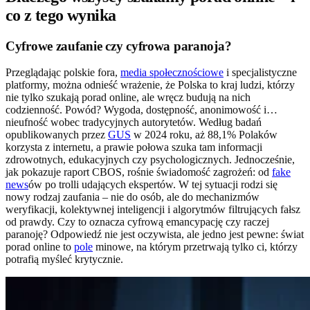
co z tego wynika
Cyfrowe zaufanie czy cyfrowa paranoja?
Przeglądając polskie fora,
media społecznościowe
i specjalistyczne
platformy, można odnieść wrażenie, że Polska to kraj ludzi, którzy
nie tylko szukają porad online, ale wręcz budują na nich
codzienność. Powód? Wygoda, dostępność, anonimowość i…
nieufność wobec tradycyjnych autorytetów. Według badań
opublikowanych przez
GUS
w 2024 roku, aż 88,1% Polaków
korzysta z internetu, a prawie połowa szuka tam informacji
zdrowotnych, edukacyjnych czy psychologicznych. Jednocześnie,
jak pokazuje raport CBOS, rośnie świadomość zagrożeń: od
fake
news
ów po trolli udających ekspertów. W tej sytuacji rodzi się
nowy rodzaj zaufania – nie do osób, ale do mechanizmów
weryfikacji, kolektywnej inteligencji i algorytmów filtrujących fałsz
od prawdy. Czy to oznacza cyfrową emancypację czy raczej
paranoję? Odpowiedź nie jest oczywista, ale jedno jest pewne: świat
porad online to
pole
minowe, na którym przetrwają tylko ci, którzy
potrafią myśleć krytycznie.