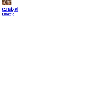
czat
ai
Funkcje