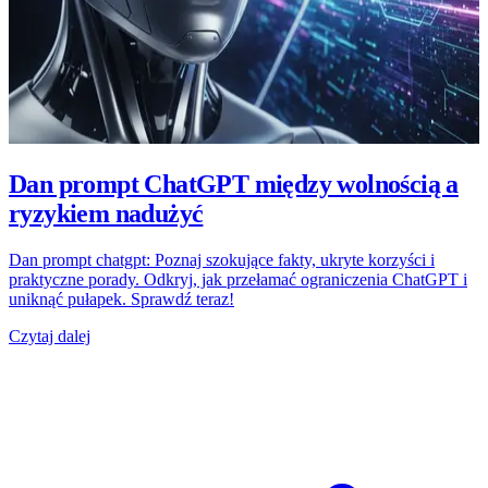
Dan prompt ChatGPT między wolnością a
ryzykiem nadużyć
Dan prompt chatgpt: Poznaj szokujące fakty, ukryte korzyści i
praktyczne porady. Odkryj, jak przełamać ograniczenia ChatGPT i
uniknąć pułapek. Sprawdź teraz!
Czytaj dalej