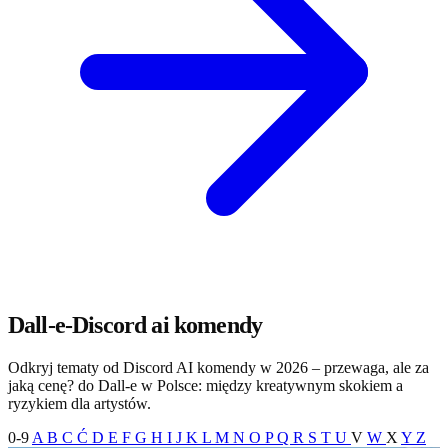
Dall-e-Discord ai komendy
Odkryj tematy od Discord AI komendy w 2026 – przewaga, ale za
jaką cenę? do Dall‑e w Polsce: między kreatywnym skokiem a
ryzykiem dla artystów.
0-9
A
B
C
Ć
D
E
F
G
H
I
J
K
L
M
N
O
P
Q
R
S
T
U
V
W
X
Y
Z