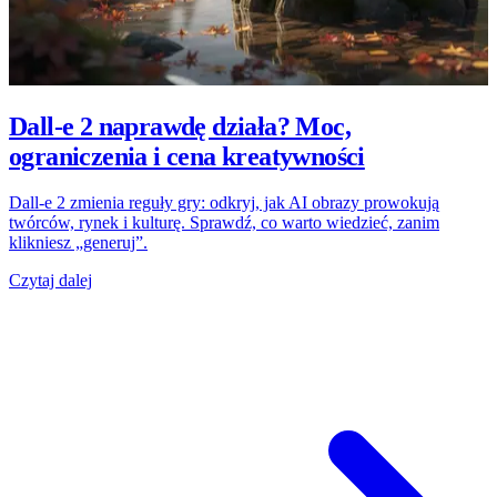
Dall-e 2 naprawdę działa? Moc,
ograniczenia i cena kreatywności
Dall-e 2 zmienia reguły gry: odkryj, jak AI obrazy prowokują
twórców, rynek i kulturę. Sprawdź, co warto wiedzieć, zanim
klikniesz „generuj”.
Czytaj dalej