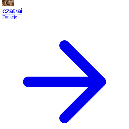
czat
ai
Funkcje