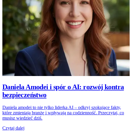
Daniela Amodei i spór o AI: rozwój kontra
bezpieczeństwo
Daniela amodei to nie tylko liderka AI – odkryj szokujące fakty,
które zmieniają branżę i wpływają na codzienność. Przeczytaj, co
musisz wiedzieć dziś.
Czytaj dalej