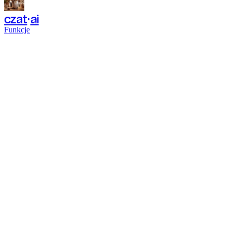
czat
ai
Funkcje