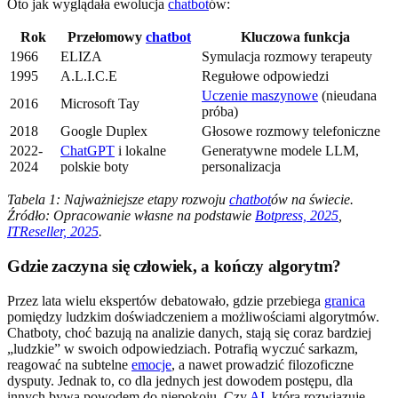
Oto jak wyglądała ewolucja
chatbot
ów:
Rok
Przełomowy
chatbot
Kluczowa funkcja
1966
ELIZA
Symulacja rozmowy terapeuty
1995
A.L.I.C.E
Regułowe odpowiedzi
Uczenie maszynowe
(nieudana
2016
Microsoft Tay
próba)
2018
Google Duplex
Głosowe rozmowy telefoniczne
2022-
ChatGPT
i lokalne
Generatywne modele LLM,
2024
polskie boty
personalizacja
Tabela 1: Najważniejsze etapy rozwoju
chatbot
ów na świecie.
Źródło: Opracowanie własne na podstawie
Botpress, 2025
,
ITReseller, 2025
.
Gdzie zaczyna się człowiek, a kończy algorytm?
Przez lata wielu ekspertów debatowało, gdzie przebiega
granica
pomiędzy ludzkim doświadczeniem a możliwościami algorytmów.
Chatboty, choć bazują na analizie danych, stają się coraz bardziej
„ludzkie” w swoich odpowiedziach. Potrafią wyczuć sarkazm,
reagować na subtelne
emocje
, a nawet prowadzić filozoficzne
dysputy. Jednak to, co dla jednych jest dowodem postępu, dla
innych bywa powodem do niepokoju. Czy
AI
, która rozwiązuje