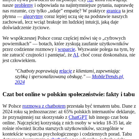
nasze
problemy
i odpowiada na najintymniejsze pytania, naprawdę
nas rozumie, czy tylko „udaje” empatię? W praktyce
granica
ta jest
płynna —
algorytmy
coraz lepiej uczą się na podstawie naszych
zachowań, lecz wciąż brakuje im ludzkiej intuicji, jaką daje
doświadczenie życiowe.
We współczesnej Polsce coraz częściej mówi się o „cyfrowych
powiernikach” — botach, które zyskują zaufanie użytkowników
przez codzienne rozmowy i
wsparcie
. Wyzwanie polega na tym, by
nie zatracić czujności i pamiętać, że
AI
, choć coraz doskonalsza, nie
jest człowiekiem.
"Chatboty poprawiają
relacje
z klientami, zapewniając
szybką i spersonalizowaną obsługę." —
MobileTrends.pl,
2024
Czat bot online w polskim społeczeństwie: fakty i tabu
W Polsce
rozmowa z chatbotem
przestała być tematem tabu. Dane z
2024 roku są jednoznaczne: aż 65% polskich internautów deklaruje,
że przynajmniej raz skorzystało z
ChatGPT
lub innego czat bota
online. Najczęściej korzystają z nich osoby w wieku 18-35 lat, ale
rośnie również liczba starszych użytkowników, szczególnie w
kontekście wsparcia psychologicznego i codziennych porad. Tabu