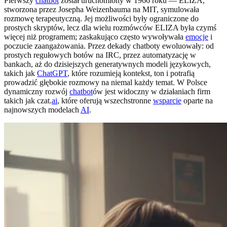
Pierwszy
chatbot
został uruchomiony w 1966 roku — ELIZA,
stworzona przez Josepha Weizenbauma na MIT, symulowała
rozmowę terapeutyczną. Jej możliwości były ograniczone do
prostych skryptów, lecz dla wielu rozmówców ELIZA była czymś
więcej niż programem; zaskakująco często wywoływała
emocje
i
poczucie zaangażowania. Przez dekady chatboty ewoluowały: od
prostych regułowych botów na IRC, przez automatyzację w
bankach, aż do dzisiejszych generatywnych modeli językowych,
takich jak
ChatGPT
, które rozumieją kontekst, ton i potrafią
prowadzić głębokie rozmowy na niemal każdy temat. W Polsce
dynamiczny rozwój
chatbot
ów jest widoczny w działaniach firm
takich jak czat.
ai
, które oferują wszechstronne
wsparcie
oparte na
najnowszych modelach
AI
.