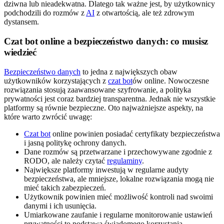
dziwna lub nieadekwatna. Dlatego tak ważne jest, by użytkownicy
podchodzili do rozmów z
AI
z otwartością, ale też zdrowym
dystansem.
Czat bot online a bezpieczeństwo danych: co musisz
wiedzieć
Bezpieczeństwo danych
to jedna z największych obaw
użytkowników korzystających z
czat bot
ów online. Nowoczesne
rozwiązania stosują zaawansowane szyfrowanie, a polityka
prywatności jest coraz bardziej transparentna. Jednak nie wszystkie
platformy są równie bezpieczne. Oto najważniejsze aspekty, na
które warto zwrócić uwagę:
Czat bot
online powinien posiadać certyfikaty bezpieczeństwa
i jasną politykę ochrony danych.
Dane rozmów są przetwarzane i przechowywane zgodnie z
RODO, ale należy czytać
regulaminy
.
Największe platformy inwestują w regularne audyty
bezpieczeństwa, ale mniejsze, lokalne rozwiązania mogą nie
mieć takich zabezpieczeń.
Użytkownik powinien mieć możliwość kontroli nad swoimi
danymi i ich usunięcia.
Umiarkowane zaufanie i regularne monitorowanie ustawień
prywatności to podstawa świadomego korzystania.