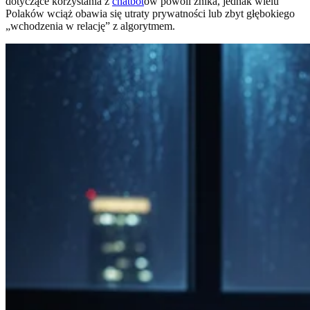
dotyczące korzystania z
chatbot
ów powoli znika, jednak wielu
Polaków wciąż obawia się utraty prywatności lub zbyt głębokiego
„wchodzenia w relację” z algorytmem.