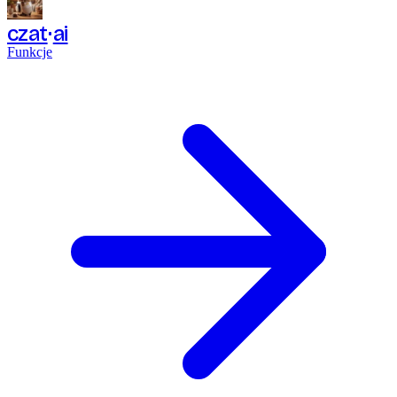
czat
ai
Funkcje