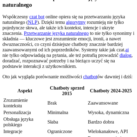
naturalnego
Współczesny
czat bot
online opiera się na przetwarzaniu języka
naturalnego (
NLP
). Dzięki temu
algorytmy
rozumieją nie tylko
pojedyncze słowa, ale także ich kontekst, intencje i ukryte
znaczenia.
Przetwarzanie języka naturalnego
to nie tylko synonimy i
składnia — kluczowe jest zrozumienie emocji, ironii, a nawet
dwuznaczności, co czyni dzisiejsze chatboty znacznie bardziej
zaawansowanymi od ich poprzedników. Systemy takie jak czat.
ai
nie tylko odpowiadają na pytania, ale też potrafią prowadzić
dialog
,
doradzać, rozpoznawać potrzeby i na bieżąco uczyć się na
podstawie interakcji z użytkownikiem.
Oto jak wygląda porównanie możliwości
chatbot
ów dawniej i dziś:
Chatboty sprzed
Aspekt
Chatboty 2024-2025
2015
Zrozumienie
Brak
Zaawansowane
kontekstu
Personalizacja
Minimalna
Wysoka, dynamiczna
Obsługa języka
Słaba
Bardzo dobra
polskiego
Integracje
Ograniczone
Wielokanałowe, API