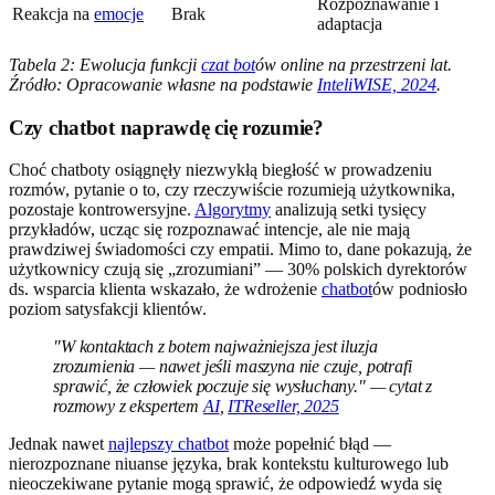
Rozpoznawanie i
Reakcja na
emocje
Brak
adaptacja
Tabela 2: Ewolucja funkcji
czat bot
ów online na przestrzeni lat.
Źródło: Opracowanie własne na podstawie
InteliWISE, 2024
.
Czy chatbot naprawdę cię rozumie?
Choć chatboty osiągnęły niezwykłą biegłość w prowadzeniu
rozmów, pytanie o to, czy rzeczywiście rozumieją użytkownika,
pozostaje kontrowersyjne.
Algorytmy
analizują setki tysięcy
przykładów, ucząc się rozpoznawać intencje, ale nie mają
prawdziwej świadomości czy empatii. Mimo to, dane pokazują, że
użytkownicy czują się „zrozumiani” — 30% polskich dyrektorów
ds. wsparcia klienta wskazało, że wdrożenie
chatbot
ów podniosło
poziom satysfakcji klientów.
"W kontaktach z botem najważniejsza jest iluzja
zrozumienia — nawet jeśli maszyna nie czuje, potrafi
sprawić, że człowiek poczuje się wysłuchany." — cytat z
rozmowy z ekspertem
AI
,
ITReseller, 2025
Jednak nawet
najlepszy chatbot
może popełnić błąd —
nierozpoznane niuanse języka, brak kontekstu kulturowego lub
nieoczekiwane pytanie mogą sprawić, że odpowiedź wyda się