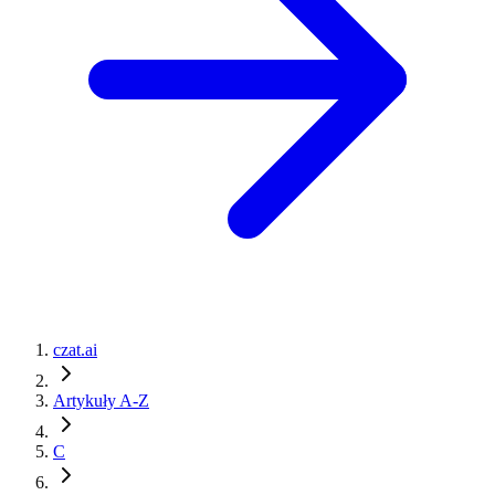
czat.ai
Artykuły A-Z
C