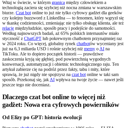
Witaj w świecie, w którym
granica
między człowiekiem a
technologią zaciera się szybciej niż nocna zmiana w warszawskim
biurze.
Czat bot
online to już nie tylko cyfrowy gadżet dla geeków
czy kolejny buzzword z LinkedIna — to fenomen, który wgryzł się
w tkankę codzienności, zmieniając nie tylko obsługę klienta, ale też
relacje
międzyludzkie, sposób pracy i podejście do samotności.
Według najnowszych badań, aż 65% polskich internautów miało
styczność z
ChatGPT
lub pokrewnym chatbotem przynajmniej raz
w 2024 roku. Co więcej, globalny rynek
chatbot
ów wyceniany jest
już na 6,3 miliarda USD i rośnie szybciej niż
memy
o
AI
na
TikToku. Ale to dopiero początek historii — prawdziwe
zaskoczenia kryją się głębiej, pod powierzchnią wygodnych
konwersacji, automatyzacji i obietnic technologicznego raju. Ten
artykuł zabierze cię na podróż przez fakty, tabu i mity, które
sprawią, że już nigdy nie spojrzysz na
czat bot
online w taki sam
sposób. Przekonaj się, jak
AI
wpływa na twoje życie — nawet jeśli
jeszcze tego nie doceniasz.
Dlaczego czat bot online to więcej niż
gadżet: Nowa era cyfrowych powierników
Od Elizy po GPT: historia ewolucji