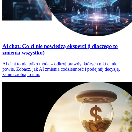
Ai chat: Co ci nie powiedzą eksperci (i dlaczego to
zmienia wszystko)
Ai chat to nie tylko moda – odkryj prawdy, których nikt ci nie
powie. Zobacz, jak AI zmienia codzienność i podejmij decyzję,
zanim zrobią to inni.