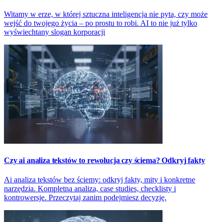
Witamy w erze, w której sztuczna inteligencja nie pyta, czy może
wejść do twojego życia – po prostu to robi. AI to nie już tylko
wyświechtany slogan korporacji
Czy ai analiza tekstów to rewolucja czy ściema? Odkryj fakty
Ai analiza tekstów bez ściemy: odkryj fakty, mity i konkretne
narzędzia. Kompletna analiza, case studies, checklisty i
kontrowersje. Przeczytaj zanim podejmiesz decyzję.