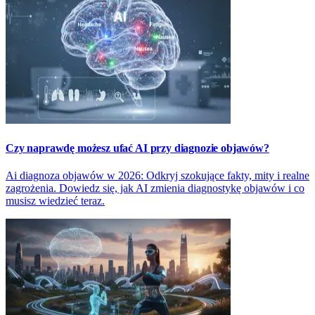
Czy naprawdę możesz ufać AI przy diagnozie objawów?
Ai diagnoza objawów w 2026: Odkryj szokujące fakty, mity i realne
zagrożenia. Dowiedz się, jak AI zmienia diagnostykę objawów i co
musisz wiedzieć teraz.