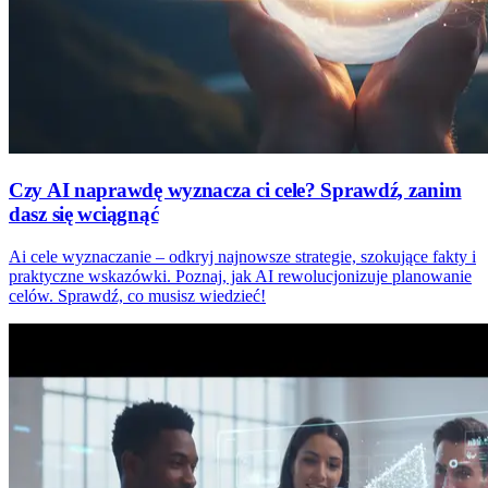
Czy AI naprawdę wyznacza ci cele? Sprawdź, zanim
dasz się wciągnąć
Ai cele wyznaczanie – odkryj najnowsze strategie, szokujące fakty i
praktyczne wskazówki. Poznaj, jak AI rewolucjonizuje planowanie
celów. Sprawdź, co musisz wiedzieć!