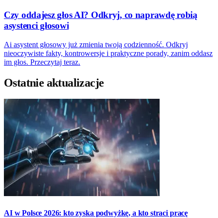
Czy oddajesz głos AI? Odkryj, co naprawdę robią
asystenci głosowi
Ai asystent głosowy już zmienia twoją codzienność. Odkryj
nieoczywiste fakty, kontrowersje i praktyczne porady, zanim oddasz
im głos. Przeczytaj teraz.
Ostatnie aktualizacje
AI w Polsce 2026: kto zyska podwyżkę, a kto straci pracę