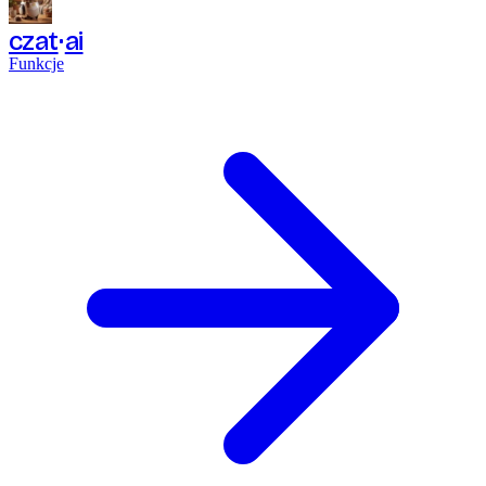
czat
ai
Funkcje