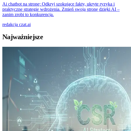
Ai chatbot na stronę: Odkryj szokujące fakty, ukryte ryzyka i
praktyczne strategie wdrożenia. Zmień swoją stronę dzięki AI –
zanim zrobi to konkurencja.
redakcja
czat.ai
Najważniejsze