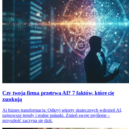
Czy twoja firma przetrwa AI? 7 faktów, które cię
zszokują
Ai biznes transformacja: Odkryj sekrety skutecznych wdrożeń AI,
najnowsze trendy i realne pułapki. Zmień swoje myślenie –
przyszłość zaczyna się dziś.