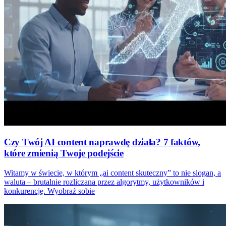
Czy Twój AI content naprawdę działa? 7 faktów,
które zmienią Twoje podejście
Witamy w świecie, w którym „ai content skuteczny” to nie slogan, a
waluta – brutalnie rozliczana przez algorytmy, użytkowników i
konkurencję. Wyobraź sobie