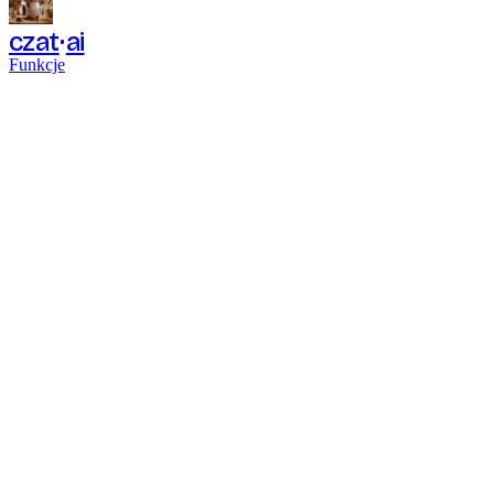
czat
ai
Funkcje