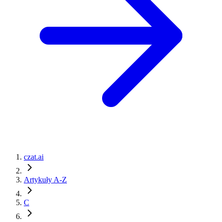
czat.ai
Artykuły A-Z
C