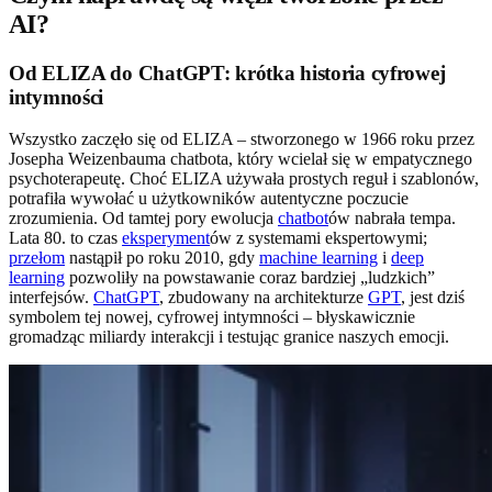
AI?
Od ELIZA do ChatGPT: krótka historia cyfrowej
intymności
Wszystko zaczęło się od ELIZA – stworzonego w 1966 roku przez
Josepha Weizenbauma chatbota, który wcielał się w empatycznego
psychoterapeutę. Choć ELIZA używała prostych reguł i szablonów,
potrafiła wywołać u użytkowników autentyczne poczucie
zrozumienia. Od tamtej pory ewolucja
chatbot
ów nabrała tempa.
Lata 80. to czas
eksperyment
ów z systemami ekspertowymi;
przełom
nastąpił po roku 2010, gdy
machine learning
i
deep
learning
pozwoliły na powstawanie coraz bardziej „ludzkich”
interfejsów.
ChatGPT
, zbudowany na architekturze
GPT
, jest dziś
symbolem tej nowej, cyfrowej intymności – błyskawicznie
gromadząc miliardy interakcji i testując granice naszych emocji.