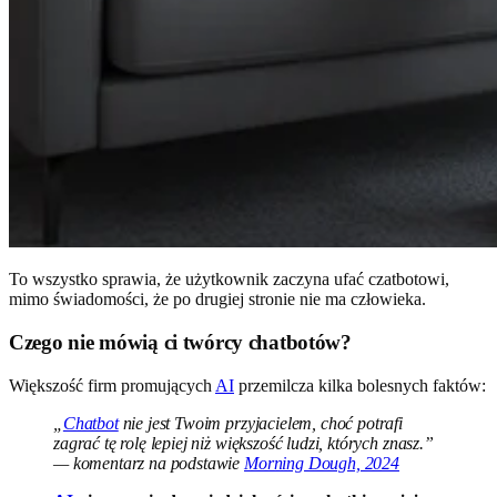
To wszystko sprawia, że użytkownik zaczyna ufać czatbotowi,
mimo świadomości, że po drugiej stronie nie ma człowieka.
Czego nie mówią ci twórcy chatbotów?
Większość firm promujących
AI
przemilcza kilka bolesnych faktów:
„
Chatbot
nie jest Twoim przyjacielem, choć potrafi
zagrać tę rolę lepiej niż większość ludzi, których znasz.”
— komentarz na podstawie
Morning Dough, 2024