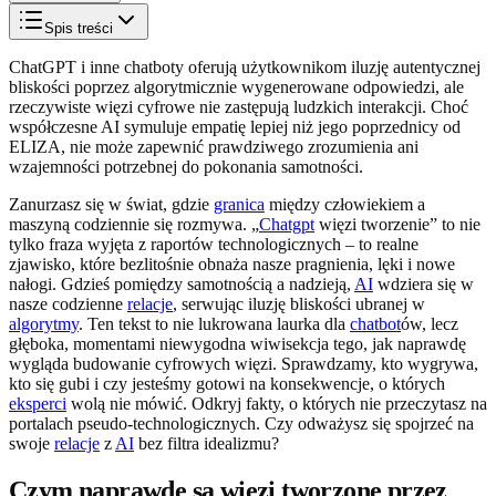
Spis treści
ChatGPT i inne chatboty oferują użytkownikom iluzję autentycznej
bliskości poprzez algorytmicznie wygenerowane odpowiedzi, ale
rzeczywiste więzi cyfrowe nie zastępują ludzkich interakcji. Choć
współczesne AI symuluje empatię lepiej niż jego poprzednicy od
ELIZA, nie może zapewnić prawdziwego zrozumienia ani
wzajemności potrzebnej do pokonania samotności.
Zanurzasz się w świat, gdzie
granica
między człowiekiem a
maszyną codziennie się rozmywa. „
Chatgpt
więzi tworzenie” to nie
tylko fraza wyjęta z raportów technologicznych – to realne
zjawisko, które bezlitośnie obnaża nasze pragnienia, lęki i nowe
nałogi. Gdzieś pomiędzy samotnością a nadzieją,
AI
wdziera się w
nasze codzienne
relacje
, serwując iluzję bliskości ubranej w
algorytmy
. Ten tekst to nie lukrowana laurka dla
chatbot
ów, lecz
głęboka, momentami niewygodna wiwisekcja tego, jak naprawdę
wygląda budowanie cyfrowych więzi. Sprawdzamy, kto wygrywa,
kto się gubi i czy jesteśmy gotowi na konsekwencje, o których
eksperci
wolą nie mówić. Odkryj fakty, o których nie przeczytasz na
portalach pseudo-technologicznych. Czy odważysz się spojrzeć na
swoje
relacje
z
AI
bez filtra idealizmu?
Czym naprawdę są więzi tworzone przez