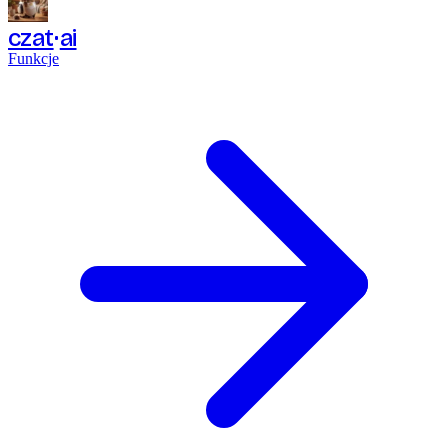
czat
ai
Funkcje