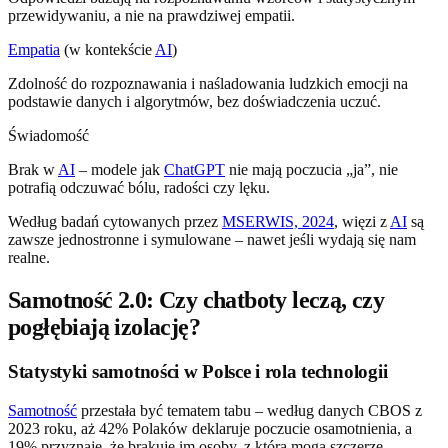
przewidywaniu, a nie na prawdziwej empatii.
Empatia
(w kontekście
AI
)
Zdolność do rozpoznawania i naśladowania ludzkich emocji na
podstawie danych i algorytmów, bez doświadczenia uczuć.
Świadomość
Brak w
AI
– modele jak
ChatGPT
nie mają poczucia „ja”, nie
potrafią odczuwać bólu, radości czy lęku.
Według badań cytowanych przez
MSERWIS, 2024
, więzi z
AI
są
zawsze jednostronne i symulowane – nawet jeśli wydają się nam
realne.
Samotność 2.0: Czy chatboty leczą, czy
pogłębiają izolację?
Statystyki samotności w Polsce i rola technologii
Samotność
przestała być tematem tabu – według danych CBOS z
2023 roku, aż 42% Polaków deklaruje poczucie osamotnienia, a
19% przyznaje, że brakuje im osoby, z którą mogą szczerze