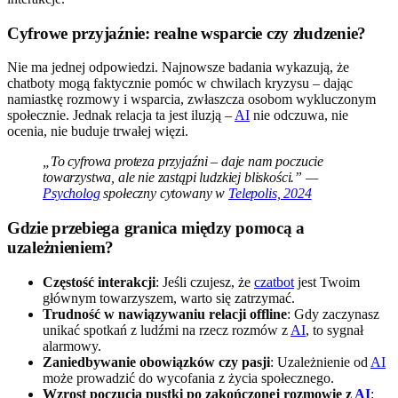
Cyfrowe przyjaźnie: realne wsparcie czy złudzenie?
Nie ma jednej odpowiedzi. Najnowsze badania wykazują, że
chatboty mogą faktycznie pomóc w chwilach kryzysu – dając
namiastkę rozmowy i wsparcia, zwłaszcza osobom wykluczonym
społecznie. Jednak relacja ta jest iluzją –
AI
nie odczuwa, nie
ocenia, nie buduje trwałej więzi.
„To cyfrowa proteza przyjaźni – daje nam poczucie
towarzystwa, ale nie zastąpi ludzkiej bliskości.” —
Psycholog
społeczny cytowany w
Telepolis, 2024
Gdzie przebiega granica między pomocą a
uzależnieniem?
Częstość interakcji
: Jeśli czujesz, że
czatbot
jest Twoim
głównym towarzyszem, warto się zatrzymać.
Trudność w nawiązywaniu relacji offline
: Gdy zaczynasz
unikać spotkań z ludźmi na rzecz rozmów z
AI
, to sygnał
alarmowy.
Zaniedbywanie obowiązków czy pasji
: Uzależnienie od
AI
może prowadzić do wycofania z życia społecznego.
Wzrost poczucia pustki po zakończonej rozmowie z
AI
: