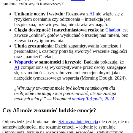
ramiona cyfrowych towarzyszy?
Unikanie oceny i wstydu
: Rozmowa z
AI
nie wiąże się z
ryzykiem oceniania czy odrzucenia – interakcja jest
bezpieczna, przewidywalna, nie stawia wymagań.
Ciągła dostępność i natychmiastowa reakcja
:
Chatbot
jest
zawsze „online”, gotów wysłuchać o trzeciej nad ranem, bez
ziewania czy ignorowania.
Ułuda zrozumienia
: Dzięki zapamiętywaniu kontekstu i
personalizacji, czatboty potrafią stworzyć wrażenie ciągłości
oraz „pamięci” relacji.
Wsparcie
w samotności i kryzysie
: Badania pokazują, że
AI
-companions są wykorzystywane przez osoby zmagające
się z samotnością czy zaburzeniami emocjonalnymi jako
narzędzie tymczasowego wsparcia (Morning Dough, 2024).
„Wirtualny towarzysz może być kołem ratunkowym dla
osób, które nie mają z kim porozmawiać, ale nie zastąpi
realnych relacji.” — Fragment
analizy
Telepolis, 2024
Czy AI może zrozumieć ludzkie emocje?
Odpowiedź jest brutalna: nie.
Sztuczna inteligencja
nie czuje, nie ma
samoświadomości, nie rozumie emocji – jedynie je symuluje.
Odpowiedzi bazują na rozpoznawaniu wzorców i statystycznym