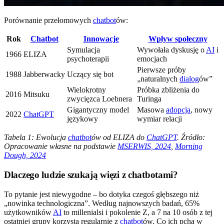
Porównanie przełomowych
chatbot
ów:
Rok
Chatbot
Innowacje
Wpływ społeczny
Symulacja
Wywołała dyskusję o
AI
i
1966
ELIZA
psychoterapii
emocjach
Pierwsze próby
1988
Jabberwacky
Uczący się bot
„naturalnych
dialog
ów”
Wielokrotny
Próbka zbliżenia do
2016
Mitsuku
zwycięzca Loebnera
Turinga
Gigantyczny model
Masowa
adopcja
, nowy
2022
ChatGPT
językowy
wymiar relacji
Tabela 1: Ewolucja
chatbot
ów od ELIZA do
ChatGPT
. Źródło:
Opracowanie własne na podstawie
MSERWIS, 2024
,
Morning
Dough, 2024
Dlaczego ludzie szukają więzi z chatbotami?
To pytanie jest niewygodne – bo dotyka czegoś głębszego niż
„nowinka technologiczna”. Według najnowszych badań, 65%
użytkowników
AI
to millenialsi i pokolenie Z, a 7 na 10 osób z tej
ostatniej grupy korzysta regularnie z
chatbot
ów. Co ich pcha w