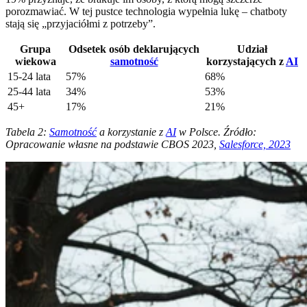
porozmawiać. W tej pustce technologia wypełnia lukę – chatboty
stają się „przyjaciółmi z potrzeby”.
Grupa
Odsetek osób deklarujących
Udział
wiekowa
samotność
korzystających z
AI
15-24 lata
57%
68%
25-44 lata
34%
53%
45+
17%
21%
Tabela 2:
Samotność
a korzystanie z
AI
w Polsce. Źródło:
Opracowanie własne na podstawie CBOS 2023,
Salesforce, 2023