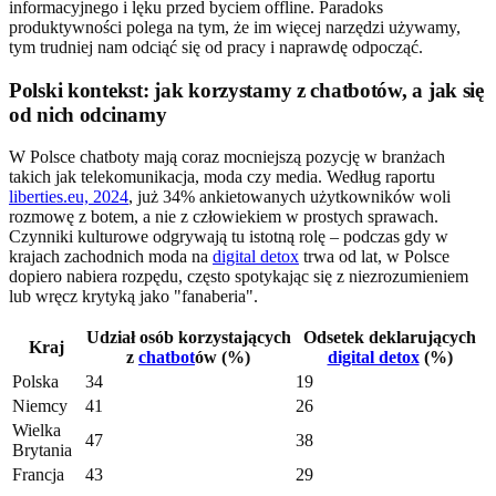
informacyjnego i lęku przed byciem offline. Paradoks
produktywności polega na tym, że im więcej narzędzi używamy,
tym trudniej nam odciąć się od pracy i naprawdę odpocząć.
Polski kontekst: jak korzystamy z chatbotów, a jak się
od nich odcinamy
W Polsce chatboty mają coraz mocniejszą pozycję w branżach
takich jak telekomunikacja, moda czy media. Według raportu
liberties.eu, 2024
, już 34% ankietowanych użytkowników woli
rozmowę z botem, a nie z człowiekiem w prostych sprawach.
Czynniki kulturowe odgrywają tu istotną rolę – podczas gdy w
krajach zachodnich moda na
digital detox
trwa od lat, w Polsce
dopiero nabiera rozpędu, często spotykając się z niezrozumieniem
lub wręcz krytyką jako "fanaberia".
Udział osób korzystających
Odsetek deklarujących
Kraj
z
chatbot
ów (%)
digital detox
(%)
Polska
34
19
Niemcy
41
26
Wielka
47
38
Brytania
Francja
43
29