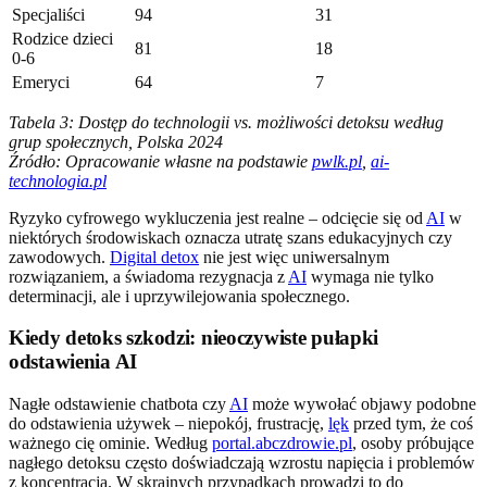
Specjaliści
94
31
Rodzice dzieci
81
18
0-6
Emeryci
64
7
Tabela 3: Dostęp do technologii vs. możliwości detoksu według
grup społecznych, Polska 2024
Źródło: Opracowanie własne na podstawie
pwlk.pl
,
ai-
technologia.pl
Ryzyko cyfrowego wykluczenia jest realne – odcięcie się od
AI
w
niektórych środowiskach oznacza utratę szans edukacyjnych czy
zawodowych.
Digital detox
nie jest więc uniwersalnym
rozwiązaniem, a świadoma rezygnacja z
AI
wymaga nie tylko
determinacji, ale i uprzywilejowania społecznego.
Kiedy detoks szkodzi: nieoczywiste pułapki
odstawienia AI
Nagłe odstawienie chatbota czy
AI
może wywołać objawy podobne
do odstawienia używek – niepokój, frustrację,
lęk
przed tym, że coś
ważnego cię ominie. Według
portal.abczdrowie.pl
, osoby próbujące
nagłego detoksu często doświadczają wzrostu napięcia i problemów
z koncentracją. W skrajnych przypadkach prowadzi to do