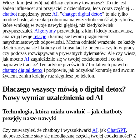
Wiesz, kim jest twój najbliższy cyfrowy towarzysz? To nie jest
żaden influencer ani przyjaciel z dzieciństwa, lecz coraz częściej…
chatbot
napędzany przez
AI
. "
chatgpt
digital detox
" to nie tylko
modne hasło, ale reakcja obronna na wszechobecność algorytmów,
które wnikają w twoje nawyki głębiej, niż kiedykolwiek
przypuszczałeś.
Algorytmy
przewidują, z kim i kiedy rozmawiasz,
analizują twoje
relacje
i karmią się twoim pragnieniem
natychmiastowych odpowiedzi. Można odnieść wrażenie, że każdy
dzień zaczyna się i kończy od konsultacji z botem – czy to w pracy,
czy podczas rozwiązywania prywatnych dylematów. Ale czy wiesz,
jak mocno
AI
zagnieździło się w twojej codzienności i co tak
naprawdę tracisz? Ten artykuł prześwietli 7 brutalnych prawd o
chatgpt
digital detox
i podpowie, jak odzyskać kontrolę nad swoim
życiem, zanim kolejny raz sięgniesz po telefon.
Dlaczego wszyscy mówią o digital detox?
Nowy wymiar uzależnienia od AI
Technologia, która miała uwolnić – jak chatboty
przejęły nasze nawyki
Czy zauważyłeś, że chatboty i wyszukiwarki
AI
, jak
ChatGPT
,
niepostrzeżenie stały się nieodłączną częścią twojej codzienności? Z