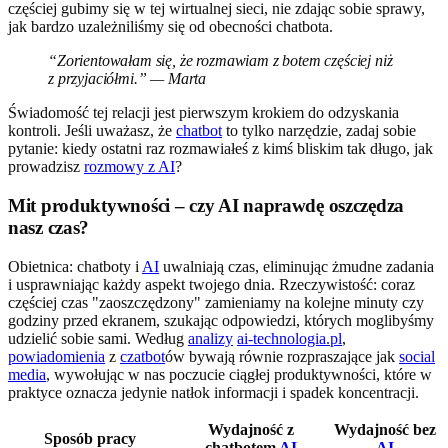
częściej gubimy się w tej wirtualnej sieci, nie zdając sobie sprawy,
jak bardzo uzależniliśmy się od obecności chatbota.
“Zorientowałam się, że rozmawiam z botem częściej niż
z przyjaciółmi.” — Marta
Świadomość tej relacji jest pierwszym krokiem do odzyskania
kontroli. Jeśli uważasz, że
chatbot
to tylko narzędzie, zadaj sobie
pytanie: kiedy ostatni raz rozmawiałeś z kimś bliskim tak długo, jak
prowadzisz
rozmowy z AI
?
Mit produktywności – czy AI naprawdę oszczędza
nasz czas?
Obietnica: chatboty i
AI
uwalniają czas, eliminując żmudne zadania
i usprawniając każdy aspekt twojego dnia. Rzeczywistość: coraz
częściej czas "zaoszczędzony" zamieniamy na kolejne minuty czy
godziny przed ekranem, szukając odpowiedzi, których moglibyśmy
udzielić sobie sami. Według
analizy
ai-technologia.pl
,
powiadomienia
z
czatbot
ów bywają równie rozpraszające jak
social
media
, wywołując w nas poczucie ciągłej produktywności, które w
praktyce oznacza jedynie natłok informacji i spadek koncentracji.
Wydajność z
Wydajność bez
Sposób pracy
chatbotem
AI
AI