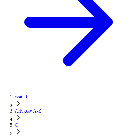
czat.ai
Artykuły A-Z
C