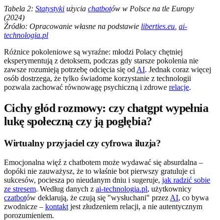
Tabela 2:
Statystyki
użycia
chatbot
ów w Polsce na tle Europy
(2024)
Źródło: Opracowanie własne na podstawie
liberties.eu
,
ai-
technologia.pl
Różnice pokoleniowe są wyraźne: młodzi Polacy chętniej
eksperymentują z detoksem, podczas gdy starsze pokolenia nie
zawsze rozumieją potrzebę odcięcia się od
AI
. Jednak coraz więcej
osób dostrzega, że tylko świadome korzystanie z technologii
pozwala zachować równowagę psychiczną i zdrowe
relacje
.
Cichy głód rozmowy: czy chatgpt wypełnia
lukę społeczną czy ją pogłębia?
Wirtualny przyjaciel czy cyfrowa iluzja?
Emocjonalna więź z chatbotem może wydawać się absurdalna –
dopóki nie zauważysz, że to właśnie bot pierwszy gratuluje ci
sukcesów, pociesza po nieudanym dniu i sugeruje,
jak radzić sobie
ze stresem
. Według danych z
ai-technologia.pl
, użytkownicy
czatbot
ów deklarują, że czują się "wysłuchani" przez
AI
, co bywa
zwodnicze –
kontakt
jest złudzeniem relacji, a nie autentycznym
porozumieniem.