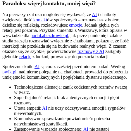
Paradoks: więcej kontaktu, mniej więzi?
Na pierwszy rzut oka mogłoby się wydawać, że
AI
i chatboty
zwiększają ilość
kontakt
ów społecznych – rozmawiasz z botem,
dzielisz się refleksją, rozładowujesz
emocje
. Jednak głębia tych
relacji jest pozorna. Przykład studentki z Warszawy, która opisała w
wywiadzie dla
portal.abczdrowie.pl
, jak przez pandemię i zdalne
studia zaczęła rozmawiać wyłącznie z chatbotami, pokazuje, że ilość
interakcji nie przekłada się na budowanie realnych więzi. Z czasem
okazało się, że szybkie, powierzchowne
rozmowy z AI
zastąpiły
głębokie
relacje
z ludźmi, prowadząc do poczucia izolacji.
Społeczne skutki
AI
są coraz częściej przedmiotem badań. Według
pwlk.pl
, nadmierne poleganie na chatbotach prowadzi do zubożenia
umiejętności komunikacyjnych i pogłębiania dystansu społecznego.
Technologiczna alienacja: zanik codziennych rozmów twarzą
w twarz.
Superficjalność relacji: brak autentycznych emocji i głębi
rozmowy.
Utrata empatii:
AI
nie uczy odczytywania emocji i sygnałów
niewerbalnych.
Kompulsywne sprawdzanie powiadomień: potrzeba
natychmiastowej gratyfikacji.
Zastępowanie wsparcia społecznego:
AI
nie zastąpi