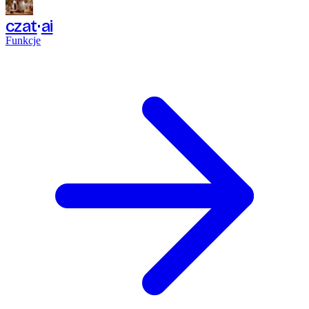
czat
ai
Funkcje