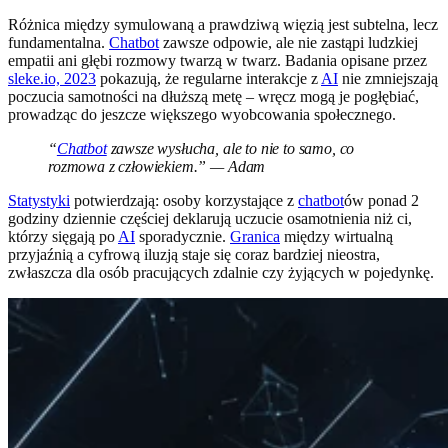
Różnica między symulowaną a prawdziwą więzią jest subtelna, lecz
fundamentalna.
Chatbot
zawsze odpowie, ale nie zastąpi ludzkiej
empatii ani głębi rozmowy twarzą w twarz. Badania opisane przez
sleke.io, 2023
pokazują, że regularne interakcje z
AI
nie zmniejszają
poczucia samotności na dłuższą metę – wręcz mogą je pogłębiać,
prowadząc do jeszcze większego wyobcowania społecznego.
“
Chatbot
zawsze wysłucha, ale to nie to samo, co
rozmowa z człowiekiem.” — Adam
Statystyki
potwierdzają: osoby korzystające z
chatbot
ów ponad 2
godziny dziennie częściej deklarują uczucie osamotnienia niż ci,
którzy sięgają po
AI
sporadycznie.
Granica
między wirtualną
przyjaźnią a cyfrową iluzją staje się coraz bardziej nieostra,
zwłaszcza dla osób pracujących zdalnie czy żyjących w pojedynkę.