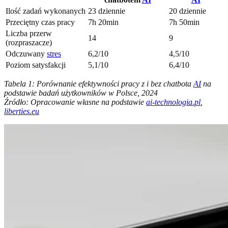
Ilość zadań wykonanych
23 dziennie
20 dziennie
Przeciętny czas pracy
7h 20min
7h 50min
Liczba przerw
14
9
(rozpraszacze)
Odczuwany
stres
6,2/10
4,5/10
Poziom satysfakcji
5,1/10
6,4/10
Tabela 1: Porównanie efektywności pracy z i bez chatbota
AI
na
podstawie badań użytkowników w Polsce, 2024
Źródło: Opracowanie własne na podstawie
ai-technologia.pl
,
liberties.eu