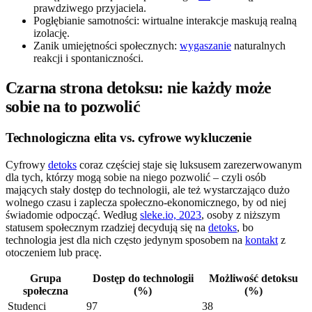
prawdziwego przyjaciela.
Pogłębianie samotności: wirtualne interakcje maskują realną
izolację.
Zanik umiejętności społecznych:
wygaszanie
naturalnych
reakcji i spontaniczności.
Czarna strona detoksu: nie każdy może
sobie na to pozwolić
Technologiczna elita vs. cyfrowe wykluczenie
Cyfrowy
detoks
coraz częściej staje się luksusem zarezerwowanym
dla tych, którzy mogą sobie na niego pozwolić – czyli osób
mających stały dostęp do technologii, ale też wystarczająco dużo
wolnego czasu i zaplecza społeczno-ekonomicznego, by od niej
świadomie odpocząć. Według
sleke.io, 2023
, osoby z niższym
statusem społecznym rzadziej decydują się na
detoks
, bo
technologia jest dla nich często jedynym sposobem na
kontakt
z
otoczeniem lub pracę.
Grupa
Dostęp do technologii
Możliwość detoksu
społeczna
(%)
(%)
Studenci
97
38