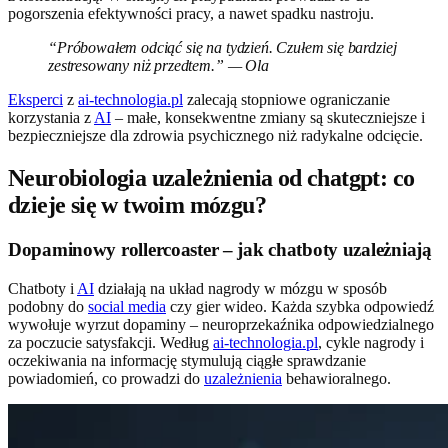
pogorszenia efektywności pracy, a nawet spadku nastroju.
“Próbowałem odciąć się na tydzień. Czułem się bardziej
zestresowany niż przedtem.” — Ola
Eksperci
z
ai-technologia.pl
zalecają stopniowe ograniczanie
korzystania z
AI
– małe, konsekwentne zmiany są skuteczniejsze i
bezpieczniejsze dla zdrowia psychicznego niż radykalne odcięcie.
Neurobiologia uzależnienia od chatgpt: co
dzieje się w twoim mózgu?
Dopaminowy rollercoaster – jak chatboty uzależniają
Chatboty i
AI
działają na układ nagrody w mózgu w sposób
podobny do
social media
czy gier wideo. Każda szybka odpowiedź
wywołuje wyrzut dopaminy – neuroprzekaźnika odpowiedzialnego
za poczucie satysfakcji. Według
ai-technologia.pl
, cykle nagrody i
oczekiwania na informację stymulują ciągłe sprawdzanie
powiadomień, co prowadzi do
uzależnienia
behawioralnego.