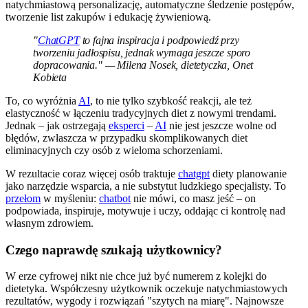
natychmiastową personalizację, automatyczne śledzenie postępów,
tworzenie list zakupów i edukację żywieniową.
"
ChatGPT
to fajna inspiracja i podpowiedź przy
tworzeniu jadłospisu, jednak wymaga jeszcze sporo
dopracowania." — Milena Nosek, dietetyczka, Onet
Kobieta
To, co wyróżnia
AI
, to nie tylko szybkość reakcji, ale też
elastyczność w łączeniu tradycyjnych diet z nowymi trendami.
Jednak – jak ostrzegają
eksperci
–
AI
nie jest jeszcze wolne od
błędów, zwłaszcza w przypadku skomplikowanych diet
eliminacyjnych czy osób z wieloma schorzeniami.
W rezultacie coraz więcej osób traktuje
chatgpt
diety planowanie
jako narzędzie wsparcia, a nie substytut ludzkiego specjalisty. To
przełom
w myśleniu:
chatbot
nie mówi, co masz jeść – on
podpowiada, inspiruje, motywuje i uczy, oddając ci kontrolę nad
własnym zdrowiem.
Czego naprawdę szukają użytkownicy?
W erze cyfrowej nikt nie chce już być numerem z kolejki do
dietetyka. Współczesny użytkownik oczekuje natychmiastowych
rezultatów, wygody i rozwiązań "szytych na miarę". Najnowsze