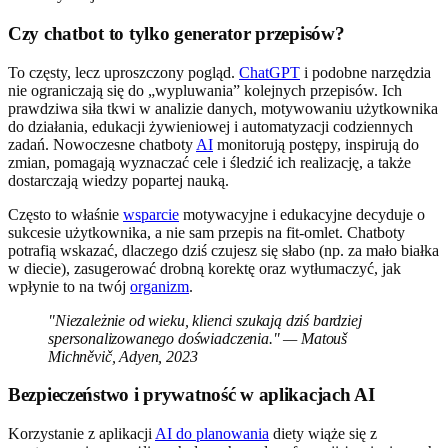
Czy chatbot to tylko generator przepisów?
To częsty, lecz uproszczony pogląd.
ChatGPT
i podobne narzędzia
nie ograniczają się do „wypluwania” kolejnych przepisów. Ich
prawdziwa siła tkwi w analizie danych, motywowaniu użytkownika
do działania, edukacji żywieniowej i automatyzacji codziennych
zadań. Nowoczesne chatboty
AI
monitorują postępy, inspirują do
zmian, pomagają wyznaczać cele i śledzić ich realizację, a także
dostarczają wiedzy popartej nauką.
Często to właśnie
wsparcie
motywacyjne i edukacyjne decyduje o
sukcesie użytkownika, a nie sam przepis na fit-omlet. Chatboty
potrafią wskazać, dlaczego dziś czujesz się słabo (np. za mało białka
w diecie), zasugerować drobną korektę oraz wytłumaczyć, jak
wpłynie to na twój
organizm
.
"Niezależnie od wieku, klienci szukają dziś bardziej
spersonalizowanego doświadczenia." — Matouš
Michněvič, Adyen, 2023
Bezpieczeństwo i prywatność w aplikacjach AI
Korzystanie z aplikacji
AI do planowania
diety wiąże się z