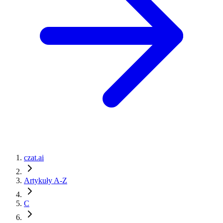
czat.ai
Artykuły A-Z
C