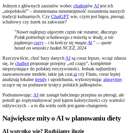
Jednym z głównych zarzutów wobec
chatbot
ów
AI
jest ich
„niepolskość” – domniemana nieumiejętność rozumienia naszych
tradycji kulinarnych. Czy
ChatGPT
wie, czym jest bigos, pierogi,
schabowy czy żurek na zakwasie?
"Nawet najlepszy algorytm często nie rozumie, dlaczego
Polak potrzebuje schabowego z mizerią w środę, a nie
jaglanego
curry
– i tu kończy się magia
AI
." — quote
based on wnioski z badań NCEŻ, 2024
Rzeczywiście, choć bazy danych
AI
są coraz lepsze, wciąż zdarza
się, że
chatbot
proponuje przepisy „od czapy”, kompletnie
nieprzystające do polskiej rzeczywistości. Jednak najbardziej
zaawansowane modele, takie jak czat.
ai
czy Fitatu, coraz lepiej
analizują lokalne
trendy
i upodobania, wykorzystując
algorytmy
uczące się na podstawie tysięcy polskich jadłospisów.
Podsumowując:
AI
nie zastąpi babcinego przepisu na pierogi, ale
potrafi go zoptymalizować pod kątem kaloryczności czy wartości
odżywczych – a to dla wielu osób jest game-changerem.
Największe mity o AI w planowaniu diety
AI wszystko wie? Rozbijamy iluzje