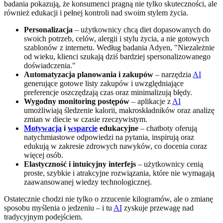
badania pokazują, że konsumenci pragną nie tylko skuteczności, ale
również edukacji i pełnej kontroli nad swoim stylem życia.
Personalizacja
– użytkownicy chcą diet dopasowanych do
swoich potrzeb, celów, alergii i stylu życia, a nie gotowych
szablonów z internetu. Według badania Adyen, "Niezależnie
od wieku, klienci szukają dziś bardziej spersonalizowanego
doświadczenia."
Automatyzacja planowania i zakupów
– narzędzia
AI
generujące gotowe listy zakupów i uwzględniające
preferencje oszczędzają czas oraz minimalizują błędy.
Wygodny monitoring postępów
– aplikacje z
AI
umożliwiają śledzenie kalorii, makroskładników oraz analizę
zmian w diecie w czasie rzeczywistym.
Motywacja
i
wsparcie
edukacyjne
– chatboty oferują
natychmiastowe odpowiedzi na pytania, inspirują oraz
edukują w zakresie zdrowych nawyków, co docenia coraz
więcej osób.
Elastyczność i intuicyjny interfejs
– użytkownicy cenią
proste, szybkie i atrakcyjne rozwiązania, które nie wymagają
zaawansowanej wiedzy technologicznej.
Ostatecznie chodzi nie tylko o zrzucenie kilogramów, ale o zmianę
sposobu myślenia o jedzeniu – i tu
AI
zyskuje przewagę nad
tradycyjnym podejściem.