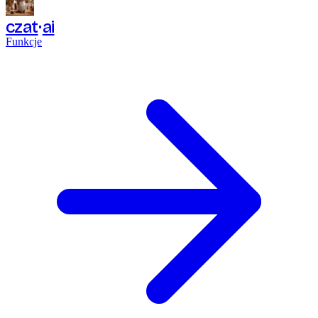
czat
ai
Funkcje