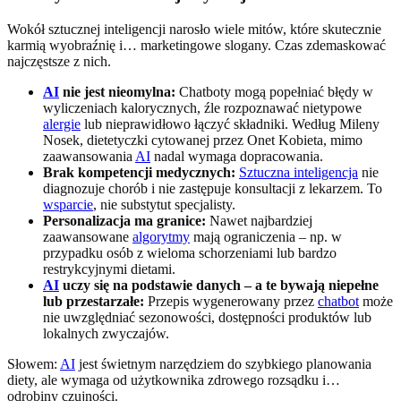
Wokół sztucznej inteligencji narosło wiele mitów, które skutecznie
karmią wyobraźnię i… marketingowe slogany. Czas zdemaskować
najczęstsze z nich.
AI
nie jest nieomylna:
Chatboty mogą popełniać błędy w
wyliczeniach kalorycznych, źle rozpoznawać nietypowe
alergie
lub nieprawidłowo łączyć składniki. Według Mileny
Nosek, dietetyczki cytowanej przez Onet Kobieta, mimo
zaawansowania
AI
nadal wymaga dopracowania.
Brak kompetencji medycznych:
Sztuczna inteligencja
nie
diagnozuje chorób i nie zastępuje konsultacji z lekarzem. To
wsparcie
, nie substytut specjalisty.
Personalizacja ma granice:
Nawet najbardziej
zaawansowane
algorytmy
mają ograniczenia – np. w
przypadku osób z wieloma schorzeniami lub bardzo
restrykcyjnymi dietami.
AI
uczy się na podstawie danych – a te bywają niepełne
lub przestarzałe:
Przepis wygenerowany przez
chatbot
może
nie uwzględniać sezonowości, dostępności produktów lub
lokalnych zwyczajów.
Słowem:
AI
jest świetnym narzędziem do szybkiego planowania
diety, ale wymaga od użytkownika zdrowego rozsądku i…
odrobiny czujności.