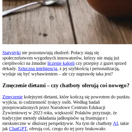
Statystyki
nie pozostawiają złudzeń: Polacy stają się
społeczeństwem wygodnych innowatorów, którzy nie mają już
cierpliwości na żmudne
liczenie kalorii
czy przepisy z gazet sprzed
dekady.
Sztuczna inteligencja
, z jej szybkością i personalizacją,
wydaje się być wybawieniem – ale czy naprawdę taka jest?
Zmęczenie dietami – czy chatboty oferują coś nowego?
Zmęczenie
kolejnymi dietami, które kończą się powrotem do punktu
wyjścia, to codzienność tysięcy osób. Według badań
przeprowadzonych przez Narodowe Centrum Edukacji
Żywieniowej w 2023 roku, większość Polaków przyznaje, że
tradycyjne metody układania jadłospisów są frustrujące i
nieskuteczne w dłuższej perspektywie. Na tym tle chatboty
AI
, takie
jak
ChatGPT
, oferują coś, czego do tej pory brakowało: