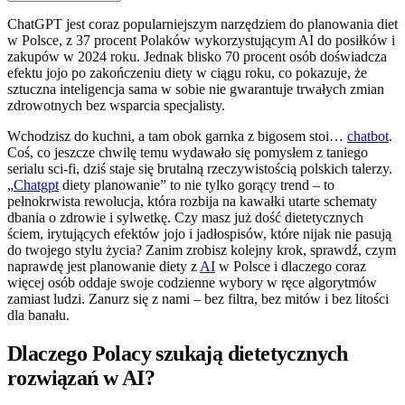
ChatGPT jest coraz popularniejszym narzędziem do planowania diet
w Polsce, z 37 procent Polaków wykorzystującym AI do posiłków i
zakupów w 2024 roku. Jednak blisko 70 procent osób doświadcza
efektu jojo po zakończeniu diety w ciągu roku, co pokazuje, że
sztuczna inteligencja sama w sobie nie gwarantuje trwałych zmian
zdrowotnych bez wsparcia specjalisty.
Wchodzisz do kuchni, a tam obok garnka z bigosem stoi…
chatbot
.
Coś, co jeszcze chwilę temu wydawało się pomysłem z taniego
serialu sci-fi, dziś staje się brutalną rzeczywistością polskich talerzy.
„
Chatgpt
diety planowanie” to nie tylko gorący trend – to
pełnokrwista rewolucja, która rozbija na kawałki utarte schematy
dbania o zdrowie i sylwetkę. Czy masz już dość dietetycznych
ściem, irytujących efektów jojo i jadłospisów, które nijak nie pasują
do twojego stylu życia? Zanim zrobisz kolejny krok, sprawdź, czym
naprawdę jest planowanie diety z
AI
w Polsce i dlaczego coraz
więcej osób oddaje swoje codzienne wybory w ręce algorytmów
zamiast ludzi. Zanurz się z nami – bez filtra, bez mitów i bez litości
dla banału.
Dlaczego Polacy szukają dietetycznych
rozwiązań w AI?