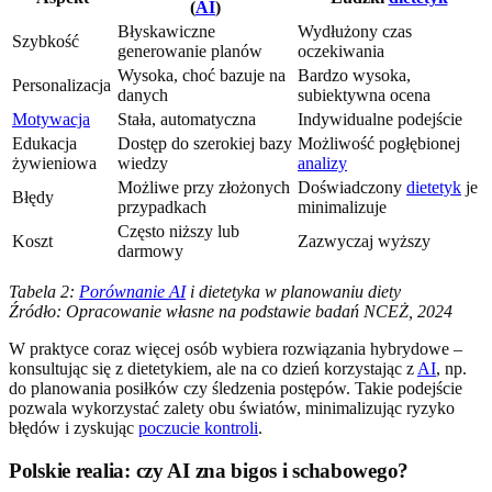
(
AI
)
Błyskawiczne
Wydłużony czas
Szybkość
generowanie planów
oczekiwania
Wysoka, choć bazuje na
Bardzo wysoka,
Personalizacja
danych
subiektywna ocena
Motywacja
Stała, automatyczna
Indywidualne podejście
Edukacja
Dostęp do szerokiej bazy
Możliwość pogłębionej
żywieniowa
wiedzy
analizy
Możliwe przy złożonych
Doświadczony
dietetyk
je
Błędy
przypadkach
minimalizuje
Często niższy lub
Koszt
Zazwyczaj wyższy
darmowy
Tabela 2:
Porównanie AI
i dietetyka w planowaniu diety
Źródło: Opracowanie własne na podstawie badań NCEŻ, 2024
W praktyce coraz więcej osób wybiera rozwiązania hybrydowe –
konsultując się z dietetykiem, ale na co dzień korzystając z
AI
, np.
do planowania posiłków czy śledzenia postępów. Takie podejście
pozwala wykorzystać zalety obu światów, minimalizując ryzyko
błędów i zyskując
poczucie kontroli
.
Polskie realia: czy AI zna bigos i schabowego?