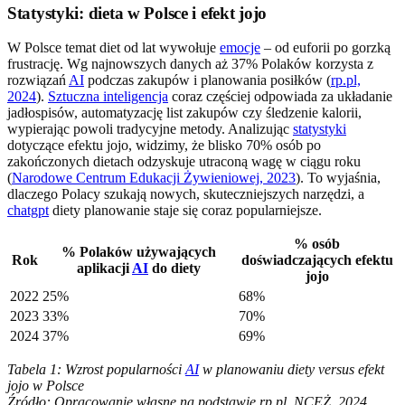
Statystyki: dieta w Polsce i efekt jojo
W Polsce temat diet od lat wywołuje
emocje
– od euforii po gorzką
frustrację. Wg najnowszych danych aż 37% Polaków korzysta z
rozwiązań
AI
podczas zakupów i planowania posiłków (
rp.pl,
2024
).
Sztuczna inteligencja
coraz częściej odpowiada za układanie
jadłospisów, automatyzację list zakupów czy śledzenie kalorii,
wypierając powoli tradycyjne metody. Analizując
statystyki
dotyczące efektu jojo, widzimy, że blisko 70% osób po
zakończonych dietach odzyskuje utraconą wagę w ciągu roku
(
Narodowe Centrum Edukacji Żywieniowej, 2023
). To wyjaśnia,
dlaczego Polacy szukają nowych, skuteczniejszych narzędzi, a
chatgpt
diety planowanie staje się coraz popularniejsze.
% osób
% Polaków używających
Rok
doświadczających efektu
aplikacji
AI
do diety
jojo
2022
25%
68%
2023
33%
70%
2024
37%
69%
Tabela 1: Wzrost popularności
AI
w planowaniu diety versus efekt
jojo w Polsce
Źródło: Opracowanie własne na podstawie rp.pl, NCEŻ, 2024