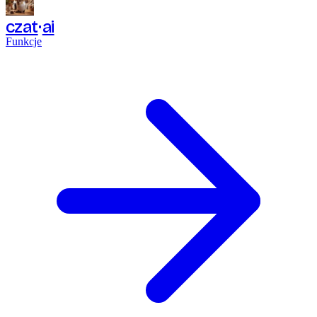
czat
ai
Funkcje