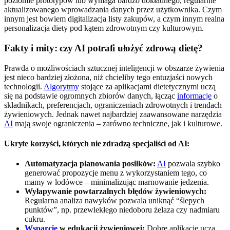
poziomie prototypów lub wymaga bardzo dokładnego, regularnie
aktualizowanego wprowadzania danych przez użytkownika. Czym
innym jest bowiem digitalizacja listy zakupów, a czym innym realna
personalizacja diety pod kątem zdrowotnym czy kulturowym.
Fakty i mity: czy AI potrafi ułożyć zdrową dietę?
Prawda o możliwościach sztucznej inteligencji w obszarze żywienia
jest nieco bardziej złożona, niż chcieliby tego entuzjaści nowych
technologii.
Algorytmy
stojące za aplikacjami dietetycznymi uczą
się na podstawie ogromnych zbiorów danych, łącząc
informacje
o
składnikach, preferencjach, ograniczeniach zdrowotnych i trendach
żywieniowych. Jednak nawet najbardziej zaawansowane narzędzia
AI
mają swoje ograniczenia – zarówno techniczne, jak i kulturowe.
Ukryte korzyści, których nie zdradzą specjaliści od AI:
Automatyzacja planowania posiłków:
AI
pozwala szybko
generować propozycje menu z wykorzystaniem tego, co
mamy w lodówce – minimalizując marnowanie jedzenia.
Wyłapywanie powtarzalnych błędów żywieniowych:
Regularna analiza nawyków pozwala uniknąć “ślepych
punktów”, np. przewlekłego niedoboru żelaza czy nadmiaru
cukru.
Wsparcie
w edukacji żywieniowej:
Dobre aplikacje uczą