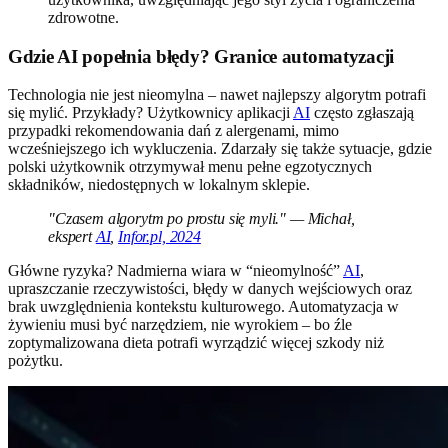
zdrowotne.
Gdzie AI popełnia błędy? Granice automatyzacji
Technologia nie jest nieomylna – nawet najlepszy algorytm potrafi
się mylić. Przykłady? Użytkownicy aplikacji
AI
często zgłaszają
przypadki rekomendowania dań z alergenami, mimo
wcześniejszego ich wykluczenia. Zdarzały się także sytuacje, gdzie
polski użytkownik otrzymywał menu pełne egzotycznych
składników, niedostępnych w lokalnym sklepie.
"Czasem algorytm po prostu się myli." — Michał,
ekspert
AI
,
Infor.pl, 2024
Główne ryzyka? Nadmierna wiara w “nieomylność”
AI
,
upraszczanie rzeczywistości, błędy w danych wejściowych oraz
brak uwzględnienia kontekstu kulturowego. Automatyzacja w
żywieniu musi być narzędziem, nie wyrokiem – bo źle
zoptymalizowana dieta potrafi wyrządzić więcej szkody niż
pożytku.