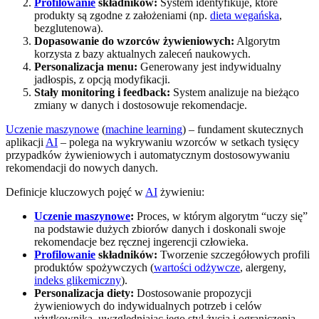
Profilowanie
składników:
System identyfikuje, które
produkty są zgodne z założeniami (np.
dieta wegańska
,
bezglutenowa).
Dopasowanie do wzorców żywieniowych:
Algorytm
korzysta z bazy aktualnych zaleceń naukowych.
Personalizacja menu:
Generowany jest indywidualny
jadłospis, z opcją modyfikacji.
Stały monitoring i feedback:
System analizuje na bieżąco
zmiany w danych i dostosowuje rekomendacje.
Uczenie maszynowe
(
machine learning
) – fundament skutecznych
aplikacji
AI
– polega na wykrywaniu wzorców w setkach tysięcy
przypadków żywieniowych i automatycznym dostosowywaniu
rekomendacji do nowych danych.
Definicje kluczowych pojęć w
AI
żywieniu:
Uczenie maszynowe
:
Proces, w którym algorytm “uczy się”
na podstawie dużych zbiorów danych i doskonali swoje
rekomendacje bez ręcznej ingerencji człowieka.
Profilowanie
składników:
Tworzenie szczegółowych profili
produktów spożywczych (
wartości odżywcze
, alergeny,
indeks glikemiczny
).
Personalizacja diety:
Dostosowanie propozycji
żywieniowych do indywidualnych potrzeb i celów
użytkownika, uwzględniając jego styl życia i ograniczenia