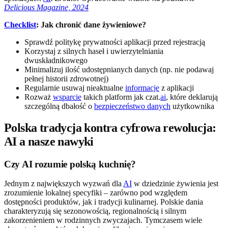
Delicious Magazine, 2024
Checklist
: Jak chronić dane żywieniowe?
Sprawdź politykę prywatności aplikacji przed rejestracją
Korzystaj z silnych haseł i uwierzytelniania
dwuskładnikowego
Minimalizuj ilość udostępnianych danych (np. nie podawaj
pełnej historii zdrowotnej)
Regularnie usuwaj nieaktualne
informacje
z aplikacji
Rozważ
wsparcie
takich platform jak czat.
ai
, które deklarują
szczególną dbałość o
bezpieczeństwo danych
użytkownika
Polska tradycja kontra cyfrowa rewolucja:
AI a nasze nawyki
Czy AI rozumie polską kuchnię?
Jednym z największych wyzwań dla
AI
w dziedzinie żywienia jest
zrozumienie lokalnej specyfiki – zarówno pod względem
dostępności produktów, jak i tradycji kulinarnej. Polskie dania
charakteryzują się sezonowością, regionalnością i silnym
zakorzenieniem w rodzinnych zwyczajach. Tymczasem wiele