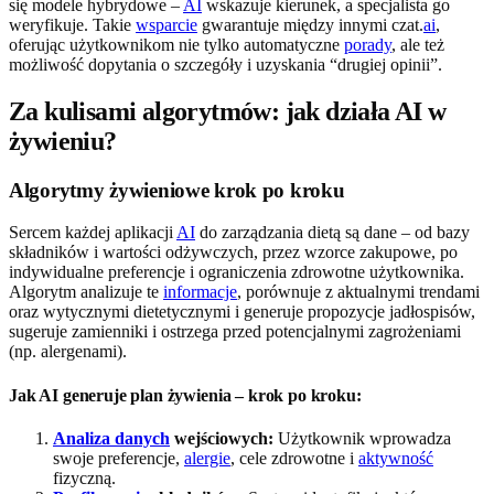
się modele hybrydowe –
AI
wskazuje kierunek, a specjalista go
weryfikuje. Takie
wsparcie
gwarantuje między innymi czat.
ai
,
oferując użytkownikom nie tylko automatyczne
porady
, ale też
możliwość dopytania o szczegóły i uzyskania “drugiej opinii”.
Za kulisami algorytmów: jak działa AI w
żywieniu?
Algorytmy żywieniowe krok po kroku
Sercem każdej aplikacji
AI
do zarządzania dietą są dane – od bazy
składników i wartości odżywczych, przez wzorce zakupowe, po
indywidualne preferencje i ograniczenia zdrowotne użytkownika.
Algorytm analizuje te
informacje
, porównuje z aktualnymi trendami
oraz wytycznymi dietetycznymi i generuje propozycje jadłospisów,
sugeruje zamienniki i ostrzega przed potencjalnymi zagrożeniami
(np. alergenami).
Jak AI generuje plan żywienia – krok po kroku:
Analiza danych
wejściowych:
Użytkownik wprowadza
swoje preferencje,
alergie
, cele zdrowotne i
aktywność
fizyczną.