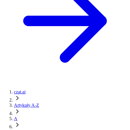
czat.ai
Artykuły A-Z
A