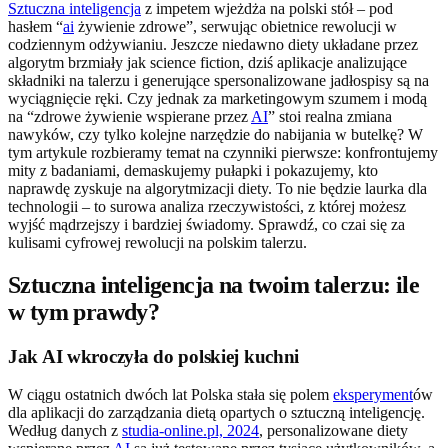
Sztuczna inteligencja
z impetem wjeżdża na polski stół – pod
hasłem “
ai
żywienie zdrowe”, serwując obietnice rewolucji w
codziennym odżywianiu. Jeszcze niedawno diety układane przez
algorytm brzmiały jak science fiction, dziś aplikacje analizujące
składniki na talerzu i generujące spersonalizowane jadłospisy są na
wyciągnięcie ręki. Czy jednak za marketingowym szumem i modą
na “zdrowe żywienie wspierane przez
AI
” stoi realna zmiana
nawyków, czy tylko kolejne narzędzie do nabijania w butelkę? W
tym artykule rozbieramy temat na czynniki pierwsze: konfrontujemy
mity z badaniami, demaskujemy pułapki i pokazujemy, kto
naprawdę zyskuje na algorytmizacji diety. To nie będzie laurka dla
technologii – to surowa analiza rzeczywistości, z której możesz
wyjść mądrzejszy i bardziej świadomy. Sprawdź, co czai się za
kulisami cyfrowej rewolucji na polskim talerzu.
Sztuczna inteligencja na twoim talerzu: ile
w tym prawdy?
Jak AI wkroczyła do polskiej kuchni
W ciągu ostatnich dwóch lat Polska stała się polem
eksperyment
ów
dla aplikacji do zarządzania dietą opartych o sztuczną inteligencję.
Według danych z
studia-online.pl, 2024
, personalizowane diety