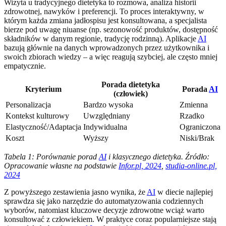
Wizyta u tradycyjnego dietetyka to rozmowa, analiza historii
zdrowotnej, nawyków i preferencji. To proces interaktywny, w
którym każda zmiana jadłospisu jest konsultowana, a specjalista
bierze pod uwagę niuanse (np. sezonowość produktów, dostępność
składników w danym regionie, tradycję rodzinną). Aplikacje
AI
bazują głównie na danych wprowadzonych przez użytkownika i
swoich zbiorach wiedzy – a więc reagują szybciej, ale często mniej
empatycznie.
Porada dietetyka
Kryterium
Porada
AI
(człowiek)
Personalizacja
Bardzo wysoka
Zmienna
Kontekst kulturowy
Uwzględniany
Rzadko
Elastyczność/Adaptacja
Indywidualna
Ograniczona
Koszt
Wyższy
Niski/Brak
Tabela 1: Porównanie porad
AI
i klasycznego dietetyka. Źródło:
Opracowanie własne na podstawie
Infor.pl, 2024
,
studia-online.pl,
2024
Z powyższego zestawienia jasno wynika, że
AI
w diecie najlepiej
sprawdza się jako narzędzie do automatyzowania codziennych
wyborów, natomiast kluczowe decyzje zdrowotne wciąż warto
konsultować z człowiekiem. W praktyce coraz popularniejsze stają