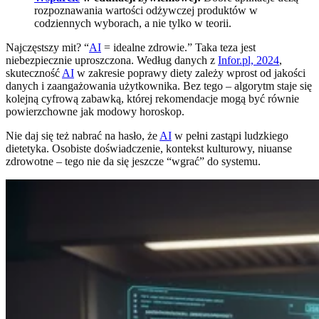
rozpoznawania wartości odżywczej produktów w
codziennych wyborach, a nie tylko w teorii.
Najczęstszy mit? “
AI
= idealne zdrowie.” Taka teza jest
niebezpiecznie uproszczona. Według danych z
Infor.pl, 2024
,
skuteczność
AI
w zakresie poprawy diety zależy wprost od jakości
danych i zaangażowania użytkownika. Bez tego – algorytm staje się
kolejną cyfrową zabawką, której rekomendacje mogą być równie
powierzchowne jak modowy horoskop.
Nie daj się też nabrać na hasło, że
AI
w pełni zastąpi ludzkiego
dietetyka. Osobiste doświadczenie, kontekst kulturowy, niuanse
zdrowotne – tego nie da się jeszcze “wgrać” do systemu.