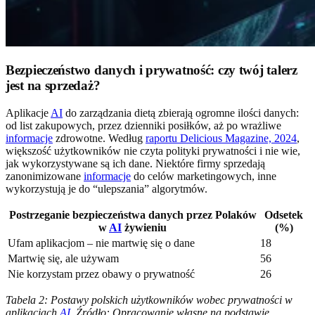
Bezpieczeństwo danych i prywatność: czy twój talerz
jest na sprzedaż?
Aplikacje
AI
do zarządzania dietą zbierają ogromne ilości danych:
od list zakupowych, przez dzienniki posiłków, aż po wrażliwe
informacje
zdrowotne. Według
raportu Delicious Magazine, 2024
,
większość użytkowników nie czyta polityki prywatności i nie wie,
jak wykorzystywane są ich dane. Niektóre firmy sprzedają
zanonimizowane
informacje
do celów marketingowych, inne
wykorzystują je do “ulepszania” algorytmów.
Postrzeganie bezpieczeństwa danych przez Polaków
Odsetek
w
AI
żywieniu
(%)
Ufam aplikacjom – nie martwię się o dane
18
Martwię się, ale używam
56
Nie korzystam przez obawy o prywatność
26
Tabela 2: Postawy polskich użytkowników wobec prywatności w
aplikacjach
AI
. Źródło: Opracowanie własne na podstawie