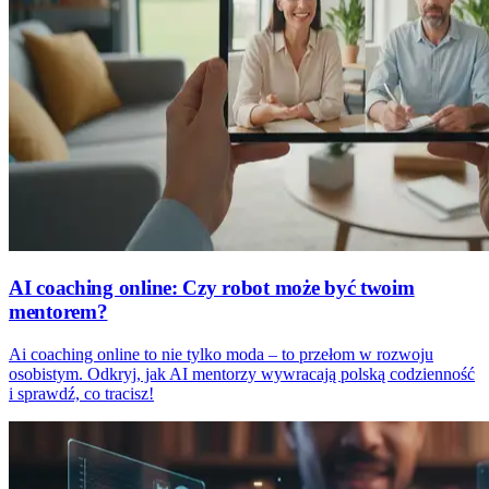
AI coaching online: Czy robot może być twoim
mentorem?
Ai coaching online to nie tylko moda – to przełom w rozwoju
osobistym. Odkryj, jak AI mentorzy wywracają polską codzienność
i sprawdź, co tracisz!