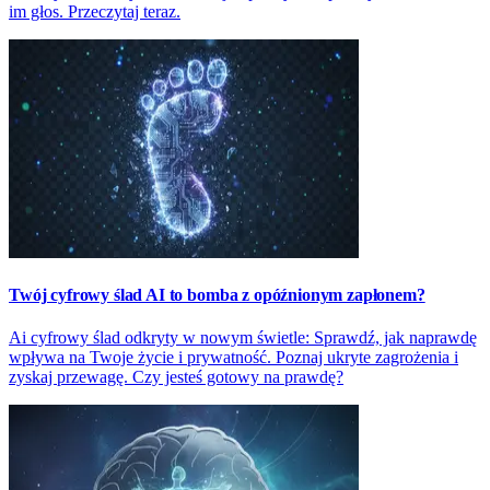
im głos. Przeczytaj teraz.
Twój cyfrowy ślad AI to bomba z opóźnionym zapłonem?
Ai cyfrowy ślad odkryty w nowym świetle: Sprawdź, jak naprawdę
wpływa na Twoje życie i prywatność. Poznaj ukryte zagrożenia i
zyskaj przewagę. Czy jesteś gotowy na prawdę?