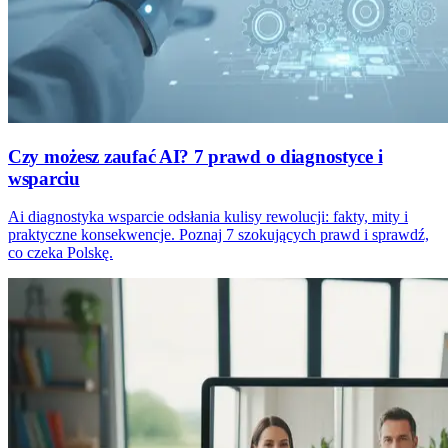
Czy możesz zaufać AI? 7 prawd o diagnostyce i
wsparciu
Ai diagnostyka wsparcie odsłania kulisy rewolucji: fakty, mity i
praktyczne konsekwencje. Poznaj 7 szokujących prawd i sprawdź,
co czeka Polskę.