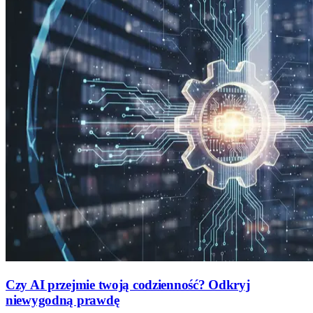
Czy AI przejmie twoją codzienność? Odkryj
niewygodną prawdę