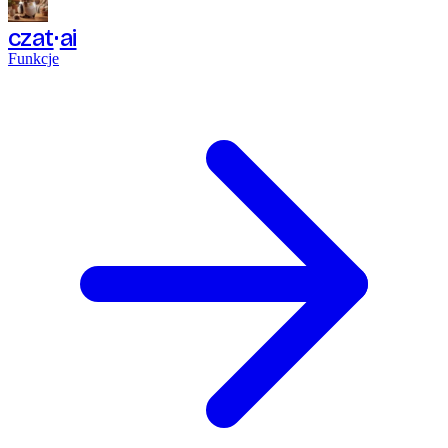
czat
ai
Funkcje