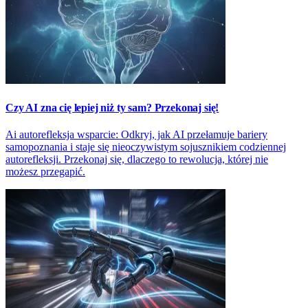
Czy AI zna cię lepiej niż ty sam? Przekonaj się!
Ai autorefleksja wsparcie: Odkryj, jak AI przełamuje bariery
samopoznania i staje się nieoczywistym sojusznikiem codziennej
autorefleksji. Przekonaj się, dlaczego to rewolucja, której nie
możesz przegapić.