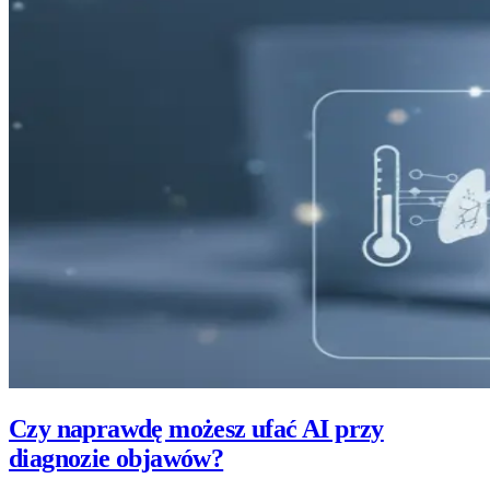
Czy naprawdę możesz ufać AI przy
diagnozie objawów?