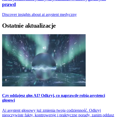
prawd
Discover insights about ai asystent medyczny
Ostatnie aktualizacje
Czy oddajesz głos AI? Odkryj, co naprawdę robią asystenci
głosowi
Ai asystent głosowy już zmienia twoją codzienność. Odkryj
nieoczywiste fakty, kontrowersje i praktyczne porady, zanim oddasz