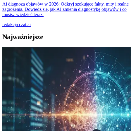
Ai diagnoza objawów w 2026: Odkryj szokujące fakty, mity i realne
zagrożenia. Dowiedz się, jak AI zmienia diagnostykę objawów i co
musisz wiedzieć teraz.
redakcja
czat.ai
Najważniejsze