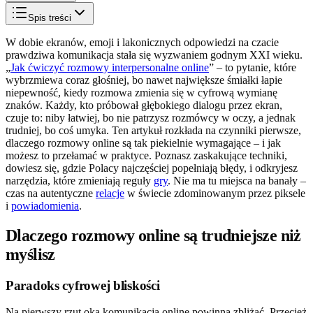
Spis treści
W dobie ekranów, emoji i lakonicznych odpowiedzi na czacie
prawdziwa komunikacja stała się wyzwaniem godnym XXI wieku.
„
Jak ćwiczyć rozmowy interpersonalne online
” – to pytanie, które
wybrzmiewa coraz głośniej, bo nawet największe śmiałki łapie
niepewność, kiedy rozmowa zmienia się w cyfrową wymianę
znaków. Każdy, kto próbował głębokiego dialogu przez ekran,
czuje to: niby łatwiej, bo nie patrzysz rozmówcy w oczy, a jednak
trudniej, bo coś umyka. Ten artykuł rozkłada na czynniki pierwsze,
dlaczego rozmowy online są tak piekielnie wymagające – i jak
możesz to przełamać w praktyce. Poznasz zaskakujące techniki,
dowiesz się, gdzie Polacy najczęściej popełniają błędy, i odkryjesz
narzędzia, które zmieniają reguły
gry
. Nie ma tu miejsca na banały –
czas na autentyczne
relacje
w świecie zdominowanym przez piksele
i
powiadomienia
.
Dlaczego rozmowy online są trudniejsze niż
myślisz
Paradoks cyfrowej bliskości
Na pierwszy rzut oka komunikacja online powinna zbliżać. Przecież