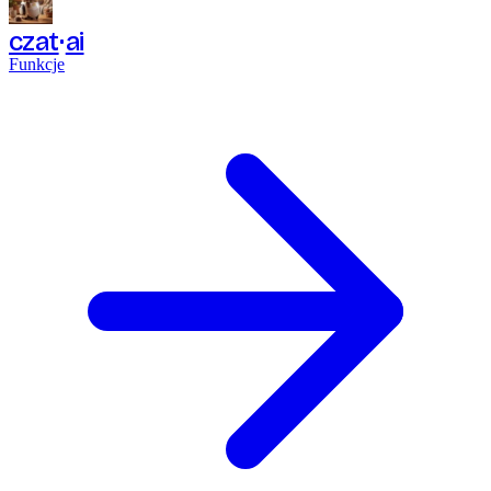
czat
ai
Funkcje