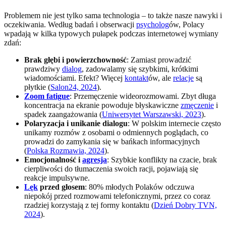
Problemem nie jest tylko sama technologia – to także nasze nawyki i
oczekiwania. Według badań i obserwacji
psycholog
ów, Polacy
wpadają w kilka typowych pułapek podczas internetowej wymiany
zdań:
Brak głębi i powierzchowność
: Zamiast prowadzić
prawdziwy
dialog
, zadowalamy się szybkimi, krótkimi
wiadomościami. Efekt? Więcej
kontakt
ów, ale
relacje
są
płytkie (
Salon24, 2024
).
Zoom fatigue
: Przemęczenie wideorozmowami. Zbyt długa
koncentracja na ekranie powoduje błyskawiczne
zmęczenie
i
spadek zaangażowania (
Uniwersytet Warszawski, 2023
).
Polaryzacja i unikanie dialogu
: W polskim internecie często
unikamy rozmów z osobami o odmiennych poglądach, co
prowadzi do zamykania się w bańkach informacyjnych
(
Polska Rozmawia, 2024
).
Emocjonalność i
agresja
: Szybkie konflikty na czacie, brak
cierpliwości do tłumaczenia swoich racji, pojawiają się
reakcje impulsywne.
Lęk
przed głosem
: 80% młodych Polaków odczuwa
niepokój przed rozmowami telefonicznymi, przez co coraz
rzadziej korzystają z tej formy kontaktu (
Dzień Dobry TVN,
2024
).