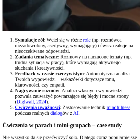
Symulacje ról
: Wciel się w różne
role
(np. rozmówca
niezadowolony, asertywny, wymagający) i ćwicz reakcje na
nieoczekiwane odpowiedzi.
Zadania tematyczne
: Rozmowy na narzucone tematy (np.
trudna sytuacja w pracy), które wymagają aktywnego
słuchania i kreatywności.
Feedback w czasie rzeczywistym
: Automatyczna analiza
Twoich wypowiedzi – wskazówki dotyczące tonu,
klarowności, czy empatii.
Nagrywanie rozmów
: Analiza własnych wypowiedzi
pozwala zauważyć powtarzające się błędy i mocne strony
(
Digiwall, 2024
).
Ćwiczenia uważności
: Zastosowanie technik
mindfulness
podczas realnych
dialog
ów z
AI
.
Ćwiczenia w parach i mini-grupach – case study
Nie wszystko da się przećwiczyć solo. Dlatego coraz popularniejsze