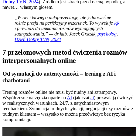
Dobry TVN, 2024
). Źródłem jest strach przed oceną, wpadką, a
nawet… własnym głosem.
„W sieci łatwiej o autoprezentację, ale jednocześnie
rośnie presja na perfekcyjny wizerunek. To wywołuje
lęk
i prowadzi do unikania rozmów wymagających
zaangażowania.” — dr hab. Jacek Grzesik,
psycholog
,
Dzień Dobry TVN, 2024
7 przełomowych metod ćwiczenia rozmów
interpersonalnych online
Od symulacji do autentyczności – trening z AI i
chatbotami
Trening rozmów online nie musi być nudny ani sztampowy.
Współczesne narzędzia oparte na
AI
(jak czat.
ai
) pozwalają ćwiczyć
w realistycznych warunkach, 24/7, z natychmiastowym
feedbackiem. Symulacja trudnych sytuacji, negocjacji czy rozmów z
trudnym klientem – wszystko to można przećwiczyć bez ryzyka
kompromitacji.