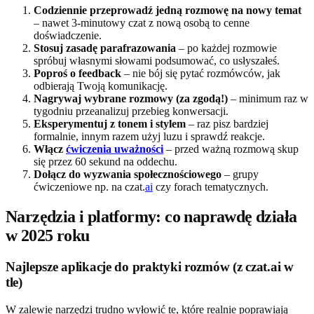
Codziennie przeprowadź jedną rozmowę na nowy temat
– nawet 3-minutowy czat z nową osobą to cenne
doświadczenie.
Stosuj zasadę parafrazowania
– po każdej rozmowie
spróbuj własnymi słowami podsumować, co usłyszałeś.
Poproś o feedback
– nie bój się pytać rozmówców, jak
odbierają Twoją komunikację.
Nagrywaj wybrane rozmowy (za zgodą!)
– minimum raz w
tygodniu przeanalizuj przebieg konwersacji.
Eksperymentuj z tonem i stylem
– raz pisz bardziej
formalnie, innym razem użyj luzu i sprawdź reakcje.
Włącz
ćwiczenia uważności
– przed ważną rozmową skup
się przez 60 sekund na oddechu.
Dołącz do wyzwania społecznościowego
– grupy
ćwiczeniowe np. na czat.
ai
czy forach tematycznych.
Narzędzia i platformy: co naprawdę działa
w 2025 roku
Najlepsze aplikacje do praktyki rozmów (z czat.ai w
tle)
W zalewie narzędzi trudno wyłowić te, które realnie poprawiają