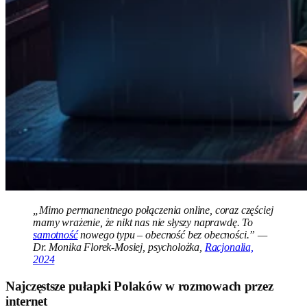
„Mimo permanentnego połączenia online, coraz częściej
mamy wrażenie, że nikt nas nie słyszy naprawdę. To
samotność
nowego typu – obecność bez obecności.” —
Dr. Monika Florek-Mosiej, psycholożka,
Racjonalia,
2024
Najczęstsze pułapki Polaków w rozmowach przez
internet