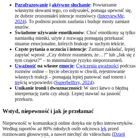
Parafrazowanie
i
aktywne słuchanie
: Powtarzanie
własnymi słowami tego, co usłyszałeś, pomaga upewnić się,
że dobrze zrozumiałeś intencje rozmówcy (
InterviewMe,
2024
). To podnosi poziom zaufania i buduje mosty zamiast
murów.
Świadome używanie emotikonów
: Choć emotikony są tylko
namiastką mimiki, użyte z rozwagą pomagają przekazać
niuanse emocjonalne, których brakuje w suchym tekście.
Częste pytania o uczucia i intencje
: Zamiast zakładać, lepiej
zapytać wprost: „Czy dobrze rozumiem, że…?” lub „Jak się z
tym czujesz?” – to minimalizuje ryzyko nieporozumień.
Uważność
na własne
emocje
:
Ćwiczenia uważności
podczas
rozmów online – bycie obecnym w chwili, rejestrowanie
własnych reakcji – pomagają lepiej panować nad tonem i
tre
ścią wypowiedzi (
Superbelfrzy, 2024
).
Unikanie ironii i dwuznaczności
: W sieci łatwo o błędną
interpretację żartu czy aluzji. Lepiej stawiać na jasność
przekazu.
Wstyd, niepewność i jak je przełamać
Niepewność w komunikacji online dotyka nie tylko introwertyków.
Według raportów aż 80% młodych osób odczuwa
lęk
przed
rozmowami głosowymi, a nawet niechęć do videochatu (
Dzień