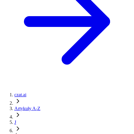
czat.ai
Artykuły A-Z
J