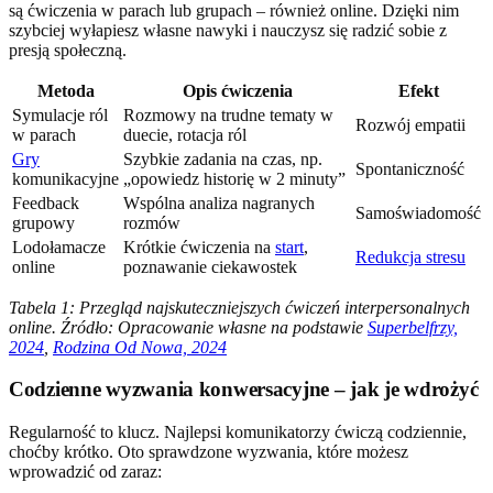
są ćwiczenia w parach lub grupach – również online. Dzięki nim
szybciej wyłapiesz własne nawyki i nauczysz się radzić sobie z
presją społeczną.
Metoda
Opis ćwiczenia
Efekt
Symulacje ról
Rozmowy na trudne tematy w
Rozwój empatii
w parach
duecie, rotacja ról
Gry
Szybkie zadania na czas, np.
Spontaniczność
komunikacyjne
„opowiedz historię w 2 minuty”
Feedback
Wspólna analiza nagranych
Samoświadomość
grupowy
rozmów
Lodołamacze
Krótkie ćwiczenia na
start
,
Redukcja stresu
online
poznawanie ciekawostek
Tabela 1: Przegląd najskuteczniejszych ćwiczeń interpersonalnych
online. Źródło: Opracowanie własne na podstawie
Superbelfrzy,
2024
,
Rodzina Od Nowa, 2024
Codzienne wyzwania konwersacyjne – jak je wdrożyć
Regularność to klucz. Najlepsi komunikatorzy ćwiczą codziennie,
choćby krótko. Oto sprawdzone wyzwania, które możesz
wprowadzić od zaraz: