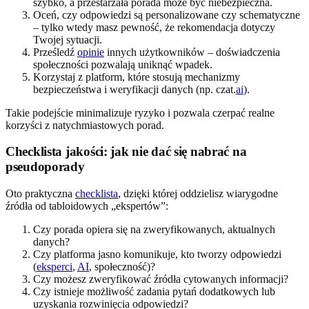
szybko, a przestarzała porada może być niebezpieczna.
Oceń, czy odpowiedzi są personalizowane czy schematyczne
– tylko wtedy masz pewność, że rekomendacja dotyczy
Twojej sytuacji.
Prześledź
opinie
innych użytkowników – doświadczenia
społeczności pozwalają uniknąć wpadek.
Korzystaj z platform, które stosują mechanizmy
bezpieczeństwa i weryfikacji danych (np. czat.
ai
).
Takie podejście minimalizuje ryzyko i pozwala czerpać realne
korzyści z natychmiastowych porad.
Checklista jakości: jak nie dać się nabrać na
pseudoporady
Oto praktyczna
checklista
, dzięki której oddzielisz wiarygodne
źródła od tabloidowych „ekspertów”:
Czy porada opiera się na zweryfikowanych, aktualnych
danych?
Czy platforma jasno komunikuje, kto tworzy odpowiedzi
(
eksperci
,
AI
, społeczność)?
Czy możesz zweryfikować źródła cytowanych informacji?
Czy istnieje możliwość zadania pytań dodatkowych lub
uzyskania rozwinięcia odpowiedzi?