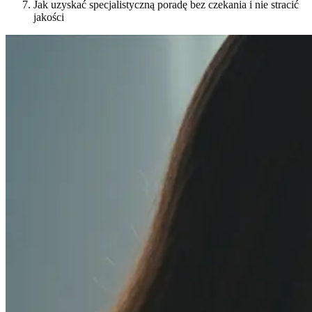
Jak uzyskać specjalistyczną poradę bez czekania i nie stracić
jakości