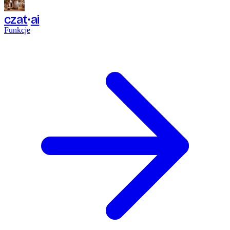
czat
ai
Funkcje