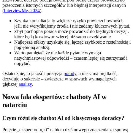
przeoczenia istotnych szczegółów lub błędnej interpretacji danych
(
InterviewMe, 2024
).
Szybka konsultacja to większe ryzyko powierzchowności,
jeśli nie weryfikujemy źródła i nie zadamy kluczowych pytań.
Zbyt pochopna porada może prowadzić do błędnych decyzji,
które będą kosztować więcej niż samo oczekiwanie.
Najlepsze efekty uzyskuje się, łącząc szybkość z rzetelnością i
pogłębioną analizą.
Warto pamiętać, że nie każde pytanie wymaga
natychmiastowej odpowiedzi – czasem lepiej się zatrzymać i
dopytać.
Ostatecznie, to jakość i precyzja
porady
, a nie sama prędkość,
decyduje o sukcesie – zwłaszcza w sprawach wymagających
głębszej
analizy
.
Nowa fala ekspertów: chatboty AI w
natarciu
Czym różni się chatbot AI od klasycznego doradcy?
Pojęcie „ekspert od ręki” nabiera dziś nowego znaczenia za sprawą