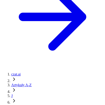
czat.ai
Artykuły A-Z
J