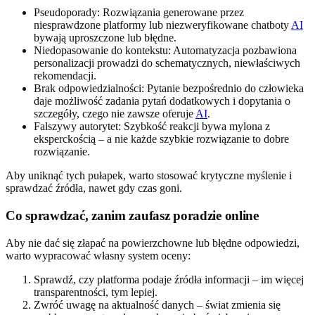
Pseudoporady: Rozwiązania generowane przez
niesprawdzone platformy lub niezweryfikowane chatboty
AI
bywają uproszczone lub błędne.
Niedopasowanie do kontekstu: Automatyzacja pozbawiona
personalizacji prowadzi do schematycznych, niewłaściwych
rekomendacji.
Brak odpowiedzialności: Pytanie bezpośrednio do człowieka
daje możliwość zadania pytań dodatkowych i dopytania o
szczegóły, czego nie zawsze oferuje
AI
.
Falszywy autorytet: Szybkość reakcji bywa mylona z
eksperckością – a nie każde szybkie rozwiązanie to dobre
rozwiązanie.
Aby uniknąć tych pułapek, warto stosować krytyczne myślenie i
sprawdzać źródła, nawet gdy czas goni.
Co sprawdzać, zanim zaufasz poradzie online
Aby nie dać się złapać na powierzchowne lub błędne odpowiedzi,
warto wypracować własny system oceny:
Sprawdź, czy platforma podaje źródła informacji – im więcej
transparentności, tym lepiej.
Zwróć uwagę na aktualność danych – świat zmienia się