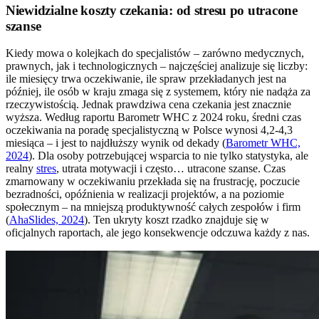
Niewidzialne koszty czekania: od stresu po utracone
szanse
Kiedy mowa o kolejkach do specjalistów – zarówno medycznych,
prawnych, jak i technologicznych – najczęściej analizuje się liczby:
ile miesięcy trwa oczekiwanie, ile spraw przekładanych jest na
później, ile osób w kraju zmaga się z systemem, który nie nadąża za
rzeczywistością. Jednak prawdziwa cena czekania jest znacznie
wyższa. Według raportu Barometr WHC z 2024 roku, średni czas
oczekiwania na poradę specjalistyczną w Polsce wynosi 4,2-4,3
miesiąca – i jest to najdłuższy wynik od dekady (
Barometr WHC,
2024
). Dla osoby potrzebującej wsparcia to nie tylko statystyka, ale
realny
stres
, utrata motywacji i często… utracone szanse. Czas
zmarnowany w oczekiwaniu przekłada się na frustrację, poczucie
bezradności, opóźnienia w realizacji projektów, a na poziomie
społecznym – na mniejszą produktywność całych zespołów i firm
(
AhaSlides, 2024
). Ten ukryty koszt rzadko znajduje się w
oficjalnych raportach, ale jego konsekwencje odczuwa każdy z nas.