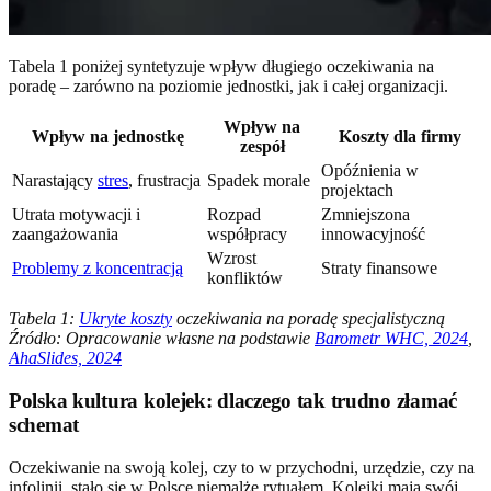
Tabela 1 poniżej syntetyzuje wpływ długiego oczekiwania na
poradę – zarówno na poziomie jednostki, jak i całej organizacji.
Wpływ na
Wpływ na jednostkę
Koszty dla firmy
zespół
Opóźnienia w
Narastający
stres
, frustracja
Spadek morale
projektach
Utrata motywacji i
Rozpad
Zmniejszona
zaangażowania
współpracy
innowacyjność
Wzrost
Problemy z koncentracją
Straty finansowe
konfliktów
Tabela 1:
Ukryte koszty
oczekiwania na poradę specjalistyczną
Źródło: Opracowanie własne na podstawie
Barometr WHC, 2024
,
AhaSlides, 2024
Polska kultura kolejek: dlaczego tak trudno złamać
schemat
Oczekiwanie na swoją kolej, czy to w przychodni, urzędzie, czy na
infolinii, stało się w Polsce niemalże rytuałem. Kolejki mają swój