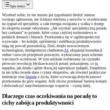
Spis treści
Wyobraź sobie, że nie musisz już tygodniami śledzić statusu
swojego zgłoszenia, nie ściskasz telefonu z nerwów w oczekiwaniu
na sygnał od specjalisty, a cała energia związana z walką o dostęp
do eksperta zostaje odzyskana. „Jak uzyskać specjalistyczną poradę
bez czekania” to pytanie, które coraz częściej rozbrzmiewa w
polskich domach i biurach. Przekształca się w ogólnospołeczne
wyzwanie – bo kolejki, opóźnienia i nulifikacja produktywności
stają się powoli przeszłością. Dziś, dzięki nowoczesnym
technologiom, inteligentnym chatbotom
AI
, ekspansji konsultacji
online i nowym przepisom prawnym, wykraczamy poza schemat
wiecznych oczekiwań. W tym artykule rozbieramy na czynniki
pierwsze rewolucję błyskawicznych porad: pokazujemy, co ją
napędza, jak działa i gdzie tkwią jej największe pułapki. Znajdziesz
tu nie tylko twarde dane i cytaty ekspertów, ale również praktyczne
instrukcje oraz
historie
z życia, które wywracają dotychczasowe
przekonania do góry nogami. Jeśli chcesz przełamać barierę kolejek
i doświadczyć natychmiastowego wsparcia – czytaj dalej.
Dlaczego czas oczekiwania na poradę to
cichy zabójca produktywności