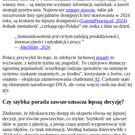
własny etos – są miejscem wymiany informacji, narzekań, a nawet
strategii przetrwania. Najnowsze
zmiany prawne
, takie jak
rozszerzenie listy specjalistów dostępnych bez skierowania w 2024
roku, są krokiem ku lepszej dostępności (
GazetaPrawna.pl, 2024
).
Jednak mentalność „czekającego Polaka” nie znika z dnia na dzień.
„Samozadowolenie jest cichym zabójcą produktywności,
innowacyjności i satysfakcji z pracy.”
—
AhaSlides, 2024
Polacy przywykli do tego, że zdobycie fachowej
porady
to
wyzwanie, z którym trzeba się pogodzić. To częściowo tłumaczy
ogromną popularność wszelkiego rodzaju sposobów na ominięcie
systemu: szukanie znajomych „w środku”, korzystanie z forów, czy
ostatnio – eksplozja zainteresowania chatbotami
AI
. Czekanie stało
się elementem narodowego DNA, ale coraz więcej osób ma dość tej
gry
.
Czy szybka porada zawsze oznacza lepszą decyzję?
Złudzenie, że błyskawiczny dostęp do eksperta równa się lepszej
decyzji, jest równie powszechne, co mylne. Szybkość nie zawsze
idzie w parze z jakością, a presja czasu potrafi wygenerować tyle
samo błędów, co brak informacji. Według badania InterviewMe z
2024 roku, decyzje podejmowane pod presją często prowadzą do