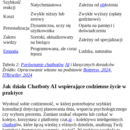
Szybkość
Natychmiastowa
Zależna od
ob
łożenia
reakcji
Zwykle niższy lub
Zwykle wyższy (opłaty
Koszt
zerowy
godzinowe)
Dynamiczna, uczy się
Oparta na pamięci i
Personalizacja
użytkownika
doświadczeniu
Zakres
Szeroki, aktualizowany
Zależny od specjalizacji
wiedzy
na bieżąco
Programowana, ale coraz
Empatia
Ludzka, naturalna
lepsza
Tabela 2:
Porównanie chatbotów
AI
i klasycznych doradców
Źródło: Opracowanie własne na podstawie
Botpress, 2024
,
ITReseller, 2024
Jak działa Chatboty AI wspierające codzienne życie w
praktyce
Wyobraź sobie codzienność, w której potrzebujesz szybkiej
konsultacji dotyczącej planowania dnia, wsparcia psychologicznego
czy wyboru prezentu. Zamiast szukać eksperta lub czekać w
kolejce, korzystasz z platformy czat.
ai
– kolektywu inteligentnych
chatbot
ów, które łączą wiedzę z różnych dziedzin, analizują Twój
kontekst i dostarczają wsparcia „na już”. W praktyce wygląda to