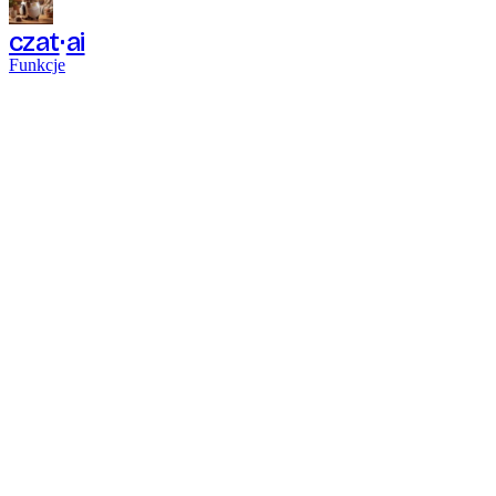
czat
ai
Funkcje