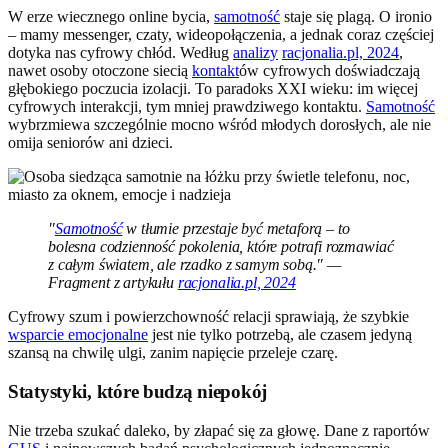
W erze wiecznego online bycia,
samotność
staje się plagą. O ironio
– mamy messenger, czaty, wideopołączenia, a jednak coraz częściej
dotyka nas cyfrowy chłód. Według
analizy
racjonalia.pl, 2024
,
nawet osoby otoczone siecią
kontakt
ów cyfrowych doświadczają
głębokiego poczucia izolacji. To paradoks XXI wieku: im więcej
cyfrowych interakcji, tym mniej prawdziwego kontaktu.
Samotność
wybrzmiewa szczególnie mocno wśród młodych dorosłych, ale nie
omija seniorów ani dzieci.
"
Samotność
w tłumie przestaje być metaforą – to
bolesna codzienność pokolenia, które potrafi rozmawiać
z całym światem, ale rzadko z samym sobą." —
Fragment z artykułu
racjonalia.pl, 2024
Cyfrowy szum i powierzchowność relacji sprawiają, że szybkie
wsparcie emocjonalne
jest nie tylko potrzebą, ale czasem jedyną
szansą na chwilę ulgi, zanim napięcie przeleje czarę.
Statystyki, które budzą niepokój
Nie trzeba szukać daleko, by złapać się za głowę. Dane z raportów