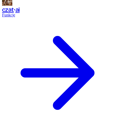
czat
ai
Funkcje