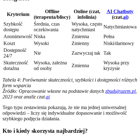
Offline
Online (czat,
AI Chatboty
Kryterium
(terapeuta/bliscy)
infolinia)
(czat.
ai
)
Szybkość
Średnia, czas
Wysoka, często
Natychmiastowa
dostępu
oczekiwania
natychmiast
Anonimowość
Niska
Zmienna
Pełna
Koszt
Wysoki
Zmienny
Niski/darmowy
Dostępność
Nie
Zazwyczaj tak
Tak
24/7
Skuteczność
Wysoka, zależna
Wysoka przy
Zmienna
doraźna
od osoby
kryzysie
Tabela 4: Porównanie skuteczności, szybkości i dostępności różnych
form wsparcia
Źródło: Opracowanie własne na podstawie danych
zbudujrazem.pl
,
2023 oraz analiz czat.
ai
Tego typu zestawienia pokazują, że nie ma jednej uniwersalnej
odpowiedzi – liczy się indywidualne dopasowanie i możliwość
szybkiego podjęcia działania.
Kto i kiedy skorzysta najbardziej?