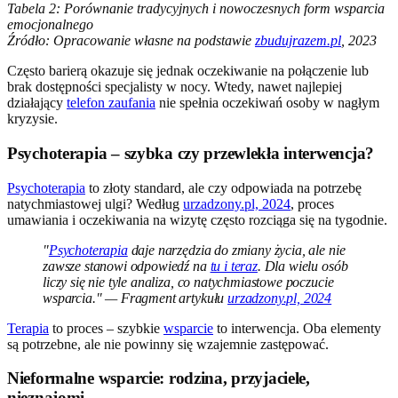
Tabela 2: Porównanie tradycyjnych i nowoczesnych form wsparcia
emocjonalnego
Źródło: Opracowanie własne na podstawie
zbudujrazem.pl
, 2023
Często barierą okazuje się jednak oczekiwanie na połączenie lub
brak dostępności specjalisty w nocy. Wtedy, nawet najlepiej
działający
telefon zaufania
nie spełnia oczekiwań osoby w nagłym
kryzysie.
Psychoterapia – szybka czy przewlekła interwencja?
Psychoterapia
to złoty standard, ale czy odpowiada na potrzebę
natychmiastowej ulgi? Według
urzadzony.pl, 2024
, proces
umawiania i oczekiwania na wizytę często rozciąga się na tygodnie.
"
Psychoterapia
daje narzędzia do zmiany życia, ale nie
zawsze stanowi odpowiedź na
tu i teraz
. Dla wielu osób
liczy się nie tyle analiza, co natychmiastowe poczucie
wsparcia." — Fragment artykułu
urzadzony.pl, 2024
Terapia
to proces – szybkie
wsparcie
to interwencja. Oba elementy
są potrzebne, ale nie powinny się wzajemnie zastępować.
Nieformalne wsparcie: rodzina, przyjaciele,
nieznajomi