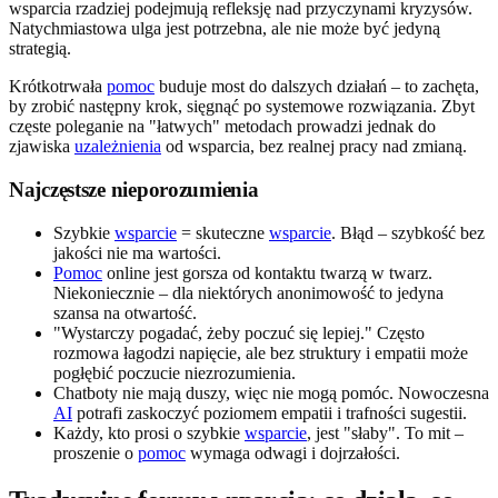
wsparcia rzadziej podejmują refleksję nad przyczynami kryzysów.
Natychmiastowa ulga jest potrzebna, ale nie może być jedyną
strategią.
Krótkotrwała
pomoc
buduje most do dalszych działań – to zachęta,
by zrobić następny krok, sięgnąć po systemowe rozwiązania. Zbyt
częste poleganie na "łatwych" metodach prowadzi jednak do
zjawiska
uzależnienia
od wsparcia, bez realnej pracy nad zmianą.
Najczęstsze nieporozumienia
Szybkie
wsparcie
= skuteczne
wsparcie
. Błąd – szybkość bez
jakości nie ma wartości.
Pomoc
online jest gorsza od kontaktu twarzą w twarz.
Niekoniecznie – dla niektórych anonimowość to jedyna
szansa na otwartość.
"Wystarczy pogadać, żeby poczuć się lepiej." Często
rozmowa łagodzi napięcie, ale bez struktury i empatii może
pogłębić poczucie niezrozumienia.
Chatboty nie mają duszy, więc nie mogą pomóc. Nowoczesna
AI
potrafi zaskoczyć poziomem empatii i trafności sugestii.
Każdy, kto prosi o szybkie
wsparcie
, jest "słaby". To mit –
proszenie o
pomoc
wymaga odwagi i dojrzałości.