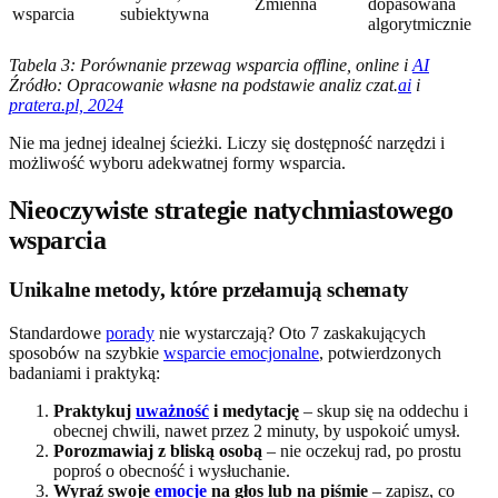
Zmienna
dopasowana
wsparcia
subiektywna
algorytmicznie
Tabela 3: Porównanie przewag wsparcia offline, online i
AI
Źródło: Opracowanie własne na podstawie analiz czat.
ai
i
pratera.pl, 2024
Nie ma jednej idealnej ścieżki. Liczy się dostępność narzędzi i
możliwość wyboru adekwatnej formy wsparcia.
Nieoczywiste strategie natychmiastowego
wsparcia
Unikalne metody, które przełamują schematy
Standardowe
porady
nie wystarczają? Oto 7 zaskakujących
sposobów na szybkie
wsparcie emocjonalne
, potwierdzonych
badaniami i praktyką:
Praktykuj
uważność
i medytację
– skup się na oddechu i
obecnej chwili, nawet przez 2 minuty, by uspokoić umysł.
Porozmawiaj z bliską osobą
– nie oczekuj rad, po prostu
poproś o obecność i wysłuchanie.
Wyraź swoje
emocje
na głos lub na piśmie
– zapisz, co