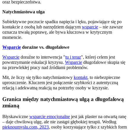
oraz bezpieczeństwa.
Natychmiastowa ulga
Subiektywne poczucie spadku napięcia i lęku, pojawiające się po
kontakcie z osobą lub narzędziem dającym
wsparcie
– nie zawsze
oznacza trwałą poprawę, ale bywa kluczowa w krytycznym
momencie.
Wsparcie
doraźne vs. długofalowe
Wsparcie
doraźne to interwencja "
tu i teraz
", której celem jest
powstrzymanie eskalacji kryzysu.
Wsparcie
długofalowe skupia się
na przewlekłej pracy nad źródłami problemów.
Mit, że liczy się tylko natychmiastowy
kontakt
, to niebezpieczne
uproszczenie. Kluczem jest połączenie szybkości z autentyczną
relacją i adekwatną reakcją na potrzeby osoby w kryzysie.
Granica między natychmiastową ulgą a długofalową
zmianą
Błyskawiczne
wsparcie emocjonalne
jest jak plaster na otwartą ranę
– daje chwilową ulgę, ale nie zastąpi głębokiej terapii. Według
pieknoumyslu.com, 2023
, osoby korzystające tylko z szybkich form