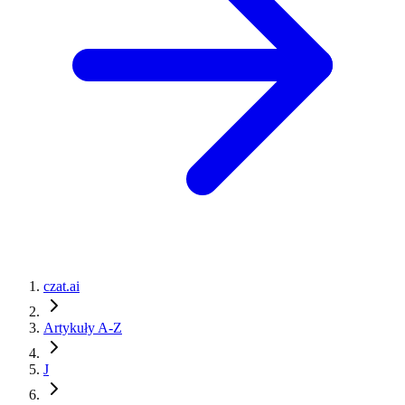
czat.ai
Artykuły A-Z
J