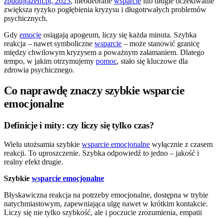
zbudujrazem.pl, 2023
, nieodebrane
wsparcie
lub długie oczekiwanie
zwiększa ryzyko pogłębienia kryzysu i długotrwałych problemów
psychicznych.
Gdy
emocje
osiągają apogeum, liczy się każda minuta. Szybka
reakcja – nawet symboliczne
wsparcie
– może stanowić granicę
między chwilowym kryzysem a poważnym załamaniem. Dlatego
tempo, w jakim otrzymujemy
pomoc
, stało się kluczowe dla
zdrowia psychicznego.
Co naprawdę znaczy szybkie wsparcie
emocjonalne
Definicje i mity: czy liczy się tylko czas?
Wielu utożsamia szybkie
wsparcie emocjonalne
wyłącznie z czasem
reakcji. To uproszczenie. Szybka odpowiedź to jedno – jakość i
realny efekt drugie.
Szybkie
wsparcie emocjonalne
Błyskawiczna reakcja na potrzeby emocjonalne, dostępna w trybie
natychmiastowym, zapewniająca ulgę nawet w krótkim kontakcie.
Liczy się nie tylko szybkość, ale i poczucie zrozumienia, empatii