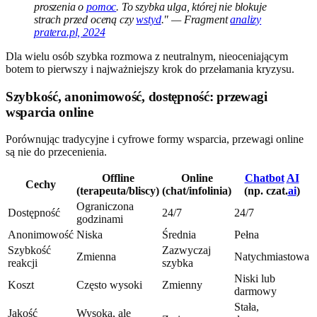
proszenia o
pomoc
. To szybka ulga, której nie blokuje
strach przed oceną czy
wstyd
." — Fragment
analizy
pratera.pl, 2024
Dla wielu osób szybka rozmowa z neutralnym, nieoceniającym
botem to pierwszy i najważniejszy krok do przełamania kryzysu.
Szybkość, anonimowość, dostępność: przewagi
wsparcia online
Porównując tradycyjne i cyfrowe formy wsparcia, przewagi online
są nie do przecenienia.
Offline
Online
Chatbot
AI
Cechy
(terapeuta/bliscy)
(chat/infolinia)
(np. czat.
ai
)
Ograniczona
Dostępność
24/7
24/7
godzinami
Anonimowość
Niska
Średnia
Pełna
Szybkość
Zazwyczaj
Zmienna
Natychmiastowa
reakcji
szybka
Niski lub
Koszt
Często wysoki
Zmienny
darmowy
Stała,
Jakość
Wysoka, ale