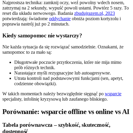
Najprostsza technika: zamknij oczy, weź powolny wdech nosem,
zatrzymaj na 2 sekundy, wypuść powoli ustami. Powtórz 5 razy. To
reset dla układu nerwowego. Badania
zbudujrazem.pl, 2023
potwierdzają: świadome
oddychanie
obniża poziom kortyzolu i
poprawia nastrój już po 2 minutach.
Kiedy samopomoc nie wystarczy?
Nie każda sytuacja da się rozwiązać samodzielnie. Oznakami, że
samopomoc to za mało są:
Długotrwałe poczucie przytłoczenia, które nie mija mimo
prób różnych technik.
Narastające myśli rezygnacyjne lub autoagresywne.
Utrata kontroli nad podstawowymi funkcjami (sen, apetyt,
codzienne obowiązki).
W takich momentach należy bezwzględnie sięgnąć po
wsparcie
specjalisty, infolinię kryzysową lub zaufanego bliskiego.
Porównanie: wsparcie offline vs online vs AI
Tabela porównawcza – szybkość, skuteczność,
dostępność