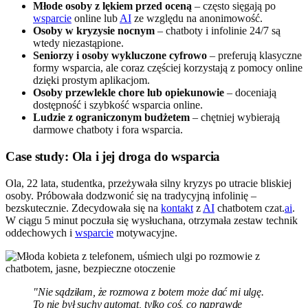
Młode osoby z lękiem przed oceną
– często sięgają po
wsparcie
online lub
AI
ze względu na anonimowość.
Osoby w kryzysie nocnym
– chatboty i infolinie 24/7 są
wtedy niezastąpione.
Seniorzy i osoby wykluczone cyfrowo
– preferują klasyczne
formy wsparcia, ale coraz częściej korzystają z pomocy online
dzięki prostym aplikacjom.
Osoby przewlekle chore lub opiekunowie
– doceniają
dostępność i szybkość wsparcia online.
Ludzie z ograniczonym budżetem
– chętniej wybierają
darmowe chatboty i fora wsparcia.
Case study: Ola i jej droga do wsparcia
Ola, 22 lata, studentka, przeżywała silny kryzys po utracie bliskiej
osoby. Próbowała dodzwonić się na tradycyjną infolinię –
bezskutecznie. Zdecydowała się na
kontakt
z
AI
chatbotem czat.
ai
.
W ciągu 5 minut poczuła się wysłuchana, otrzymała zestaw technik
oddechowych i
wsparcie
motywacyjne.
"Nie sądziłam, że rozmowa z botem może dać mi ulgę.
To nie był suchy automat, tylko coś, co naprawdę