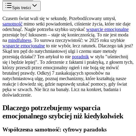
Spis treści
Czasem świat wali się w sekundę. Przebodźcowany umysł,
samotność
mimo setki powiadomień, ciśnienie życia, które nie daje
odetchnąć. Nagle potrzeba szybko uzyskać
wsparcie emocjonalne
przestaje być luksusem – staje się koniecznością. To nie jest moda
na
mindfulness
. To surowa rzeczywistość: w 2025 roku szybkie
wsparcie emocjonalne
to nie wybór, lecz ratunek. Dlaczego tak jest?
Skąd ten pęd do natychmiastowej ulgi i czemu stare metody
przestają działać? Ten artykuł to nie
poradnik
w stylu "uśmiechnij
się i będzie lepiej". To zderzenie z faktami i praktyką, z głosem tych,
którzy przeszli przez emocjonalny ogień i nie boją się mówić
brutalnej prawdy. Odkryj 7 zaskakujących sposobów na
natychmiastową ulgę, poznaj mechanizmy, które kształtują nasze
reakcje i dowiedz się, gdzie naprawdę szukać pomocy, gdy świat
pęka w szwach. Nie licz na banały. Licz na konkret, badania i
doświadczenie.
Dlaczego potrzebujemy wsparcia
emocjonalnego szybciej niż kiedykolwiek
Współczesna samotność: cyfrowy paradoks