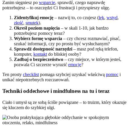
Zanim sięgniesz po
wsparcie
, sprawdź, czego naprawdę
potrzebujesz – to oszczędzi Ci frustracji i przyspieszy ulgę.
Zidentyfikuj emocję
– nazwij to, co czujesz (
lęk
,
wstyd
,
złość
,
smutek
).
Określ poziom napięcia
– w skali 1-10, jak bardzo
potrzebujesz pomocy teraz?
Wybierz formę wsparcia
– czy chcesz rozmawiać, pisać,
szukać informacji, czy po prostu być wysłuchanym?
Sprawdź dostępność narzędzi
– masz pod ręką telefon,
komputer,
kontakt
do bliskiej osoby?
Zadbaj o bezpieczeństwo
– czy miejsce, w którym jesteś,
pozwala Ci szczerze wyrazić
emocje
?
Ten prosty
checklist
pomaga szybciej uzyskać właściwą
pomoc
i
unikać niepotrzebnych rozczarowań.
Techniki oddechowe i mindfulness na tu i teraz
Ciało i umysł są ze sobą ściśle powiązane – to truizm, który okazuje
się kluczem do szybkiej ulgi.