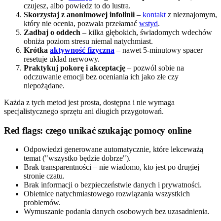
czujesz, albo powiedz to do lustra.
Skorzystaj z anonimowej infolinii
–
kontakt
z nieznajomym,
który nie ocenia, pozwala przełamać
wstyd
.
Zadbaj o oddech
– kilka głębokich, świadomych wdechów
obniża poziom stresu niemal natychmiast.
Krótka
aktywność fizyczna
– nawet 5-minutowy spacer
resetuje układ nerwowy.
Praktykuj pokorę i akceptację
– pozwól sobie na
odczuwanie emocji bez oceniania ich jako złe czy
niepożądane.
Każda z tych metod jest prosta, dostępna i nie wymaga
specjalistycznego sprzętu ani długich przygotowań.
Red flags: czego unikać szukając pomocy online
Odpowiedzi generowane automatycznie, które lekceważą
temat ("wszystko będzie dobrze").
Brak transparentności – nie wiadomo, kto jest po drugiej
stronie czatu.
Brak informacji o bezpieczeństwie danych i prywatności.
Obietnice natychmiastowego rozwiązania wszystkich
problemów.
Wymuszanie podania danych osobowych bez uzasadnienia.