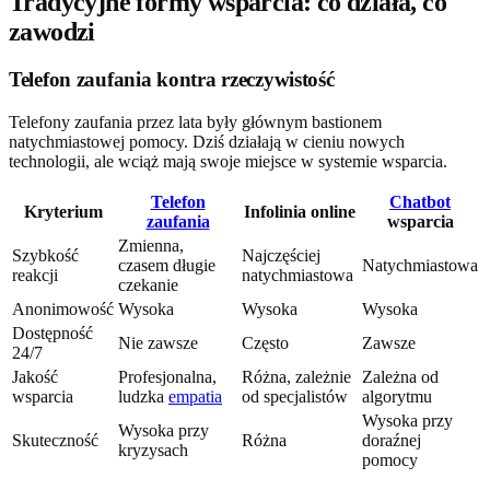
Tradycyjne formy wsparcia: co działa, co
zawodzi
Telefon zaufania kontra rzeczywistość
Telefony zaufania przez lata były głównym bastionem
natychmiastowej pomocy. Dziś działają w cieniu nowych
technologii, ale wciąż mają swoje miejsce w systemie wsparcia.
Telefon
Chatbot
Kryterium
Infolinia online
zaufania
wsparcia
Zmienna,
Szybkość
Najczęściej
czasem długie
Natychmiastowa
reakcji
natychmiastowa
czekanie
Anonimowość
Wysoka
Wysoka
Wysoka
Dostępność
Nie zawsze
Często
Zawsze
24/7
Jakość
Profesjonalna,
Różna, zależnie
Zależna od
wsparcia
ludzka
empatia
od specjalistów
algorytmu
Wysoka przy
Wysoka przy
Skuteczność
Różna
doraźnej
kryzysach
pomocy