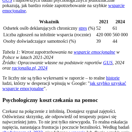
GUS
i najnowszych badań psychologicznych jednoznacznie
pokazują, jak bardzo rośnie zapotrzebowanie na szybkie
wsparcie
emocjonalne
.
Wskaźnik
2021
2024
Odsetek osób deklarujących chroniczny
stres
(%)
52
61
Liczba zgłoszeń na infolinie wsparcia (rocznie)
420 000
560 000
Osoby doświadczające samotności (%)
39
44
Tabela 1: Wzrost zapotrzebowania na
wsparcie emocjonalne
w
Polsce w latach 2021-2024
Źródło: Opracowanie własne na podstawie raportów
GUS
, 2024
oraz
racjonalia.pl, 2024
Te liczby nie są tylko wykresami w raporcie – to realne
historie
ludzi, którzy w desperacji wpisują w Google: "
jak szybko uzyskać
wsparcie emocjonalne
".
Psychologiczny koszt czekania na pomoc
Czekasz na połączenie z infolinią. Dostajesz sygnał zajętości.
Odświeżasz skrzynkę, ale odpowiedź od terapeuty pojawi się
najwcześniej jutro. To nie jest tylko niewygoda. To realna eskalacja
napięcia, narastająca frustracja i poczucie bezsilności. Według badań