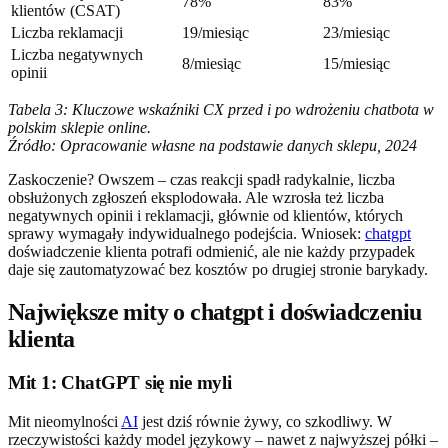
78%
83%
klientów (CSAT)
Liczba reklamacji
19/miesiąc
23/miesiąc
Liczba negatywnych
8/miesiąc
15/miesiąc
opinii
Tabela 3: Kluczowe wskaźniki CX przed i po wdrożeniu chatbota w
polskim sklepie online.
Źródło: Opracowanie własne na podstawie danych sklepu, 2024
Zaskoczenie? Owszem – czas reakcji spadł radykalnie, liczba
obsłużonych zgłoszeń eksplodowała. Ale wzrosła też liczba
negatywnych opinii i reklamacji, głównie od klientów, których
sprawy wymagały indywidualnego podejścia. Wniosek:
chatgpt
doświadczenie klienta potrafi odmienić, ale nie każdy przypadek
daje się zautomatyzować bez kosztów po drugiej stronie barykady.
Największe mity o chatgpt i doświadczeniu
klienta
Mit 1: ChatGPT się nie myli
Mit nieomylności
AI
jest dziś równie żywy, co szkodliwy. W
rzeczywistości każdy model językowy – nawet z najwyższej półki –