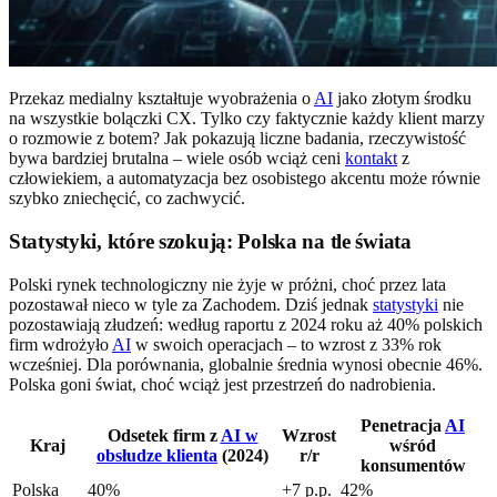
Przekaz medialny kształtuje wyobrażenia o
AI
jako złotym środku
na wszystkie bolączki CX. Tylko czy faktycznie każdy klient marzy
o rozmowie z botem? Jak pokazują liczne badania, rzeczywistość
bywa bardziej brutalna – wiele osób wciąż ceni
kontakt
z
człowiekiem, a automatyzacja bez osobistego akcentu może równie
szybko zniechęcić, co zachwycić.
Statystyki, które szokują: Polska na tle świata
Polski rynek technologiczny nie żyje w próżni, choć przez lata
pozostawał nieco w tyle za Zachodem. Dziś jednak
statystyki
nie
pozostawiają złudzeń: według raportu z 2024 roku aż 40% polskich
firm wdrożyło
AI
w swoich operacjach – to wzrost z 33% rok
wcześniej. Dla porównania, globalnie średnia wynosi obecnie 46%.
Polska goni świat, choć wciąż jest przestrzeń do nadrobienia.
Penetracja
AI
Odsetek firm z
AI w
Wzrost
Kraj
wśród
obsłudze klienta
(2024)
r/r
konsumentów
Polska
40%
+7 p.p.
42%