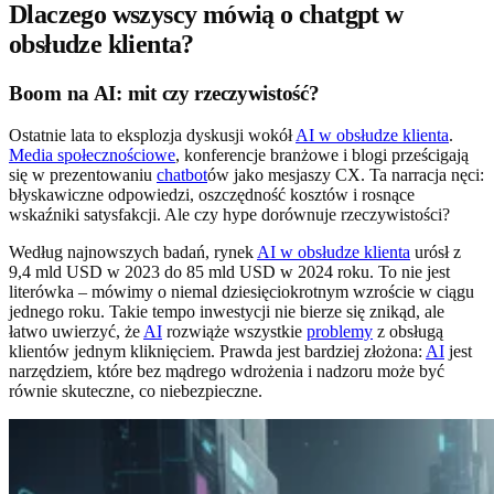
Dlaczego wszyscy mówią o chatgpt w
obsłudze klienta?
Boom na AI: mit czy rzeczywistość?
Ostatnie lata to eksplozja dyskusji wokół
AI w obsłudze klienta
.
Media społecznościowe
, konferencje branżowe i blogi prześcigają
się w prezentowaniu
chatbot
ów jako mesjaszy CX. Ta narracja nęci:
błyskawiczne odpowiedzi, oszczędność kosztów i rosnące
wskaźniki satysfakcji. Ale czy hype dorównuje rzeczywistości?
Według najnowszych badań, rynek
AI w obsłudze klienta
urósł z
9,4 mld USD w 2023 do 85 mld USD w 2024 roku. To nie jest
literówka – mówimy o niemal dziesięciokrotnym wzroście w ciągu
jednego roku. Takie tempo inwestycji nie bierze się znikąd, ale
łatwo uwierzyć, że
AI
rozwiąże wszystkie
problemy
z obsługą
klientów jednym kliknięciem. Prawda jest bardziej złożona:
AI
jest
narzędziem, które bez mądrego wdrożenia i nadzoru może być
równie skuteczne, co niebezpieczne.