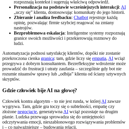
rozpoznają kontekst i sugerują właściwą odpowiedź.
Personalizacja na podstawie wcześniejszych interakcji
:
AI
„uczy się” klienta, dostosowując komunikaty do jego historii.
Zbieranie i analiza feedbacku
:
Chatbot
rejestruje każdą
opinię, pozwalając firmie szybciej reagować na zmiany
nastrojów.
Bezproblemowa eskalacja
: Inteligentne systemy rozpoznają
granice swoich możliwości i przekierowują rozmowy do
ludzi.
Automatyzacja podnosi satysfakcję klientów, dopóki nie zostanie
przekroczona cienka
granica
: tam, gdzie liczy się
empatia
,
AI
wciąż
przegrywa z dobrym konsultantem. Bezrefleksyjne wdrożenie może
prowadzić do frustracji i utraty zaufania – szczególnie gdy bot nie
rozumie niuansów sprawy lub „odbija” klienta od ściany sztywnych
skryptów.
Gdzie człowiek bije AI na głowę?
Człowiek kontra algorytm – to nie jest runda, w której
AI
zawsze
wygrywa. Tam, gdzie gra toczy się o subtelności, empatię czy
złożone
negocjacje
, generatywna
AI
wciąż pozostaje na drugim
planie. Ludzka przewaga sprowadza się do umiejętności
odczytywania emocji, nieszablonowego rozwiązywania problemów
i – co najważniejsze – budowania relacji.