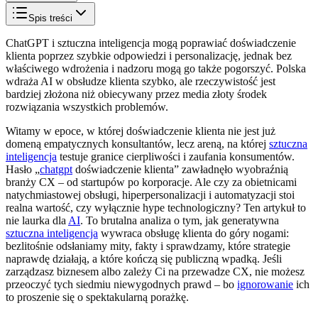
Spis treści
ChatGPT i sztuczna inteligencja mogą poprawiać doświadczenie
klienta poprzez szybkie odpowiedzi i personalizację, jednak bez
właściwego wdrożenia i nadzoru mogą go także pogorszyć. Polska
wdraża AI w obsłudze klienta szybko, ale rzeczywistość jest
bardziej złożona niż obiecywany przez media złoty środek
rozwiązania wszystkich problemów.
Witamy w epoce, w której doświadczenie klienta nie jest już
domeną empatycznych konsultantów, lecz areną, na której
sztuczna
inteligencja
testuje granice cierpliwości i zaufania konsumentów.
Hasło „
chatgpt
doświadczenie klienta” zawładnęło wyobraźnią
branży CX – od startupów po korporacje. Ale czy za obietnicami
natychmiastowej obsługi, hiperpersonalizacji i automatyzacji stoi
realna wartość, czy wyłącznie hype technologiczny? Ten artykuł to
nie laurka dla
AI
. To brutalna analiza o tym, jak generatywna
sztuczna inteligencja
wywraca obsługę klienta do góry nogami:
bezlitośnie odsłaniamy mity, fakty i sprawdzamy, które strategie
naprawdę działają, a które kończą się publiczną wpadką. Jeśli
zarządzasz biznesem albo zależy Ci na przewadze CX, nie możesz
przeoczyć tych siedmiu niewygodnych prawd – bo
ignorowanie
ich
to proszenie się o spektakularną porażkę.