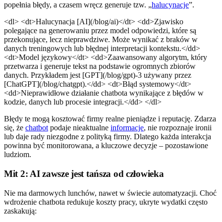
popełnia błędy, a czasem wręcz generuje tzw. „
halucynacje
”.
<dl> <dt>Halucynacja [AI](/blog/ai)</dt> <dd>Zjawisko
polegające na generowaniu przez model odpowiedzi, które są
przekonujące, lecz nieprawdziwe. Może wynikać z braków w
danych treningowych lub błędnej interpretacji kontekstu.</dd>
<dt>Model językowy</dt> <dd>Zaawansowany algorytm, który
przetwarza i generuje tekst na podstawie ogromnych zbiorów
danych. Przykładem jest [GPT](/blog/gpt)-3 używany przez
[ChatGPT](/blog/chatgpt).</dd> <dt>Błąd systemowy</dt>
<dd>Nieprawidłowe działanie chatbota wynikające z błędów w
kodzie, danych lub procesie integracji.</dd> </dl>
Błędy te mogą kosztować firmy realne pieniądze i reputację. Zdarza
się, że
chatbot
podaje nieaktualne
informacje
, nie rozpoznaje ironii
lub daje rady niezgodne z polityką firmy. Dlatego każda interakcja
powinna być monitorowana, a kluczowe decyzje – pozostawione
ludziom.
Mit 2: AI zawsze jest tańsza od człowieka
Nie ma darmowych lunchów, nawet w świecie automatyzacji. Choć
wdrożenie chatbota redukuje koszty pracy, ukryte wydatki często
zaskakują: