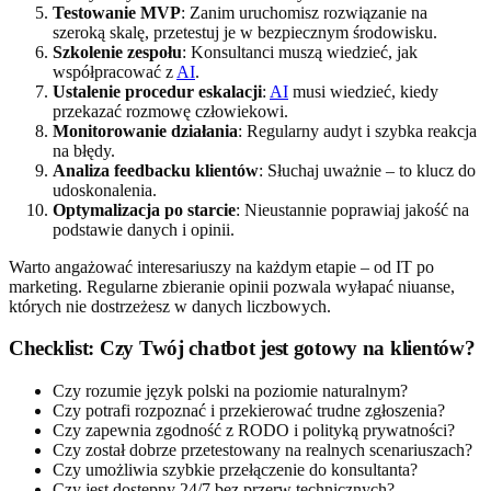
Testowanie MVP
: Zanim uruchomisz rozwiązanie na
szeroką skalę, przetestuj je w bezpiecznym środowisku.
Szkolenie zespołu
: Konsultanci muszą wiedzieć, jak
współpracować z
AI
.
Ustalenie procedur eskalacji
:
AI
musi wiedzieć, kiedy
przekazać rozmowę człowiekowi.
Monitorowanie działania
: Regularny audyt i szybka reakcja
na błędy.
Analiza feedbacku klientów
: Słuchaj uważnie – to klucz do
udoskonalenia.
Optymalizacja po starcie
: Nieustannie poprawiaj jakość na
podstawie danych i opinii.
Warto angażować interesariuszy na każdym etapie – od IT po
marketing. Regularne zbieranie opinii pozwala wyłapać niuanse,
których nie dostrzeżesz w danych liczbowych.
Checklist: Czy Twój chatbot jest gotowy na klientów?
Czy rozumie język polski na poziomie naturalnym?
Czy potrafi rozpoznać i przekierować trudne zgłoszenia?
Czy zapewnia zgodność z RODO i polityką prywatności?
Czy został dobrze przetestowany na realnych scenariuszach?
Czy umożliwia szybkie przełączenie do konsultanta?
Czy jest dostępny 24/7 bez przerw technicznych?