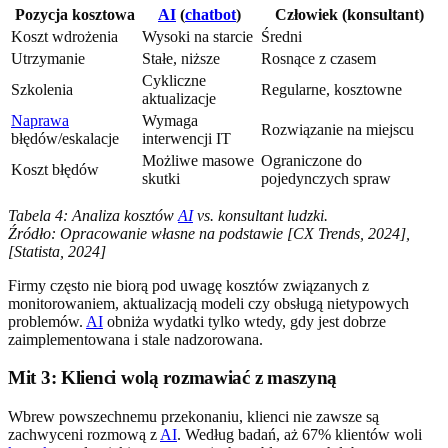
Pozycja kosztowa
AI
(
chatbot
)
Człowiek (konsultant)
Koszt wdrożenia
Wysoki na starcie
Średni
Utrzymanie
Stałe, niższe
Rosnące z czasem
Cykliczne
Szkolenia
Regularne, kosztowne
aktualizacje
Naprawa
Wymaga
Rozwiązanie na miejscu
błędów/eskalacje
interwencji IT
Możliwe masowe
Ograniczone do
Koszt błędów
skutki
pojedynczych spraw
Tabela 4: Analiza kosztów
AI
vs. konsultant ludzki.
Źródło: Opracowanie własne na podstawie [CX Trends, 2024],
[Statista, 2024]
Firmy często nie biorą pod uwagę kosztów związanych z
monitorowaniem, aktualizacją modeli czy obsługą nietypowych
problemów.
AI
obniża wydatki tylko wtedy, gdy jest dobrze
zaimplementowana i stale nadzorowana.
Mit 3: Klienci wolą rozmawiać z maszyną
Wbrew powszechnemu przekonaniu, klienci nie zawsze są
zachwyceni rozmową z
AI
. Według badań, aż 67% klientów woli