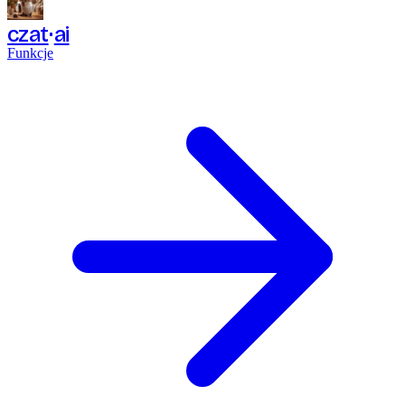
czat
ai
Funkcje