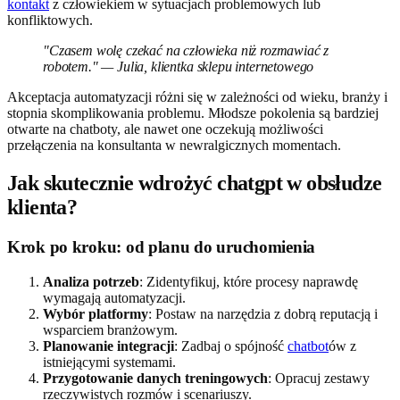
kontakt
z człowiekiem w sytuacjach problemowych lub
konfliktowych.
"Czasem wolę czekać na człowieka niż rozmawiać z
robotem." — Julia, klientka sklepu internetowego
Akceptacja automatyzacji różni się w zależności od wieku, branży i
stopnia skomplikowania problemu. Młodsze pokolenia są bardziej
otwarte na chatboty, ale nawet one oczekują możliwości
przełączenia na konsultanta w newralgicznych momentach.
Jak skutecznie wdrożyć chatgpt w obsłudze
klienta?
Krok po kroku: od planu do uruchomienia
Analiza potrzeb
: Zidentyfikuj, które procesy naprawdę
wymagają automatyzacji.
Wybór platformy
: Postaw na narzędzia z dobrą reputacją i
wsparciem branżowym.
Planowanie integracji
: Zadbaj o spójność
chatbot
ów z
istniejącymi systemami.
Przygotowanie danych treningowych
: Opracuj zestawy
rzeczywistych rozmów i scenariuszy.