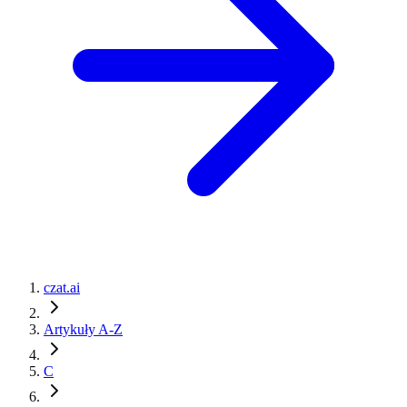
czat.ai
Artykuły A-Z
C