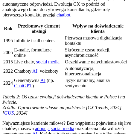
automatyczne odpowiedzi. Ewolucja CX to podróż od
analogowego biura do cyfrowego konsultanta, gdzie rolę
pierwszego kontaktu przejął
chatbot
.
Przełomowy element
Wpływ na doświadczenie
Rok
obsługi
klienta
Pierwsza masowa digitalizacja
1995
Infolinie i call centers
kontaktu
E-maile, formularze
Skrócenie czasu reakcji,
2005
online
asynchroniczność
2015
Live chaty,
social media
Oczekiwanie natychmiastowości
Automatyzacja,
2022
Chatboty
AI
, voiceboty
hiperpersonalizacja
Generatywna
AI
(np.
Język naturalny, analiza
2024
ChatGPT
)
sentymentu
Tabela 2: Oś czasu ewolucji doświadczenia klienta w Polsce i na
świecie.
Źródło: Opracowanie własne na podstawie [CX Trends, 2024],
[
GUS
, 2024]
Najważniejsze kamienie milowe? Bez wątpienia: pojawienie się live
chatów, masowa
adopcja
social media
oraz obecna fala wdrożeń
generatywnego
AI
. Każdy z tych etapów zmienił nie tylko zakres