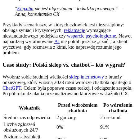
"
Empatia
nie jest algorytmem – to ludzka przewaga." —
Anna, konsultantka CX
Przykłady scenariuszy, w których człowiek jest niezastąpiony:
obsługa sytuacji kryzysowych,
reklamacje
wymagające
niestandardowego podejścia czy
wsparcie psychologiczne
. Nawet
najbardziej wyrafinowane
AI
nie potrafi jeszcze „czuć”, a klient
wyczuwa, gdy rozmawia z kimś, kto naprawdę rozumie jego
problem.
Case study: Polski sklep vs. chatbot – kto wygrał?
Wyobraź sobie średniej wielkości
sklep internetowy
z branży
odzieżowej, który wiosną 2023 roku wdrożył chatbota opartego o
ChatGPT
. Celem była poprawa czasu reakcji i odciążenie zespołu.
Po pół roku działania przeanalizowano kluczowe wskaźniki CX.
Przed wdrożeniem
Po wdrożeniu
Wskaźnik
chatbota
chatbota
Średni czas odpowiedzi
2 godziny
25 sekund
Liczba zgłoszeń
0%
91%
obsłużonych 24/7
Poziom satysfakcji