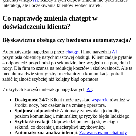
interakcji, ale i oczekiwania klientów wobec marek.
Co naprawdę zmienia chatgpt w
doświadczeniu klienta?
Błyskawiczna obsługa czy bezduszna automatyzacja?
Automatyzacja napędzana przez
chatgpt
i inne narzędzia
AI
przyniosła obietnicę natychmiastowej obsługi. Klient zadaje pytanie
– odpowiedź przychodzi po sekundzie, bez względu na porę dnia i
nocy. Dla firm to szansa na redukcję kosztów i skalowalność. Ale ta
medalu ma dwie strony: zbyt mechaniczna komunikacja potrafi
zabić lojalność szybciej niż kolejny błąd operatora.
7 ukrytych korzyści interakcji napędzanych
AI
:
Dostępność 24/7
: Klient może uzyskać
wsparcie
również w
środku nocy, bez czekania na zmianę operatora.
Spójność odpowiedzi
: Automaty zapewniają jednolity
poziom komunikacji, minimalizując ryzyko błędu ludzkiego.
Szybkość reakcji
: Odpowiedzi pojawiają się w ciągu
sekund, co doceniają niecierpliwi użytkownicy.
Automatyczna analiza intencji
:
Zaawansowane chatboty