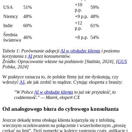
+10
USA
51%
59%
p.p.
Niemcy
48%
+9 p.p.
48%
+12
Indie
60%
61%
p.p.
Średnia
46%
+8 p.p.
54%
światowa
Tabela 1: Porównanie adopcji
AI w obsłudze klienta
i poziomu
korzystania z
AI
przez konsumentów.
Źródło: Opracowanie własne na podstawie [Statista, 2024], [
GUS
Polska, 2024]
W praktyce oznacza to, że polskie firmy już nie dyskutują, czy
wdrożyć
AI
, ale jak zrobić to mądrze. Cytując eksperta z branży:
"W Polsce
AI w obsłudze klienta
to już nie przyszłość, to
codzienność." — Marek, ekspert CX
Od analogowego biura do cyfrowego konsultanta
Jeszcze dekadę temu obsługa klienta kojarzyła się z infolinią,
wiecznym oczekiwaniem na połączenie i wszechobecnym „proszę
czekać na linii”. Dziś numerki w kolejce zastępują czaty, aplikacje i