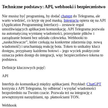
Techniczne podstawy: API, webhooki i bezpieczeństwo
Nie musisz być programistą, by dodać
chatgpt
do Telegrama, ale
warto wiedzieć, co kryje się pod maską.
Integracja
opiera się na API
(Application Programming Interface) – zestawie reguł
umożliwiających aplikacjom komunikację. API Telegrama pozwala
na automatyczną wymianę wiadomości, przesyłanie plików i
zarządzanie botami bez udziału człowieka. Webhooki to
„nasłuchiwacze”, które czekają na konkretne zdarzenia (np. nową
wiadomość) i uruchamiają reakcję bota. Token to unikalny klucz
dostępu, przypisany każdemu botowi – jego wyciek praktycznie
oznacza pełen dostęp do integracji, więc bezpieczeństwo tokena to
podstawa.
Definicje kluczowych pojęć:
API
Interfejs do komunikacji między aplikacjami. Przykład:
ChatGPT
korzysta z API Telegrama, by odbierać i wysyłać wiadomości
bezpośrednio na Twoim czacie. Pozwala też na integrację z
zewnętrznymi narzędziami, np. płatnościami TON.
Webhook