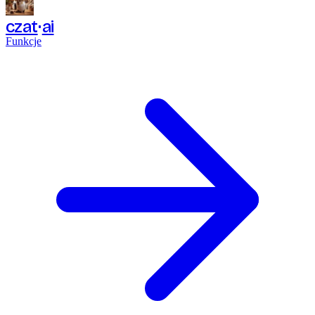
czat
ai
Funkcje