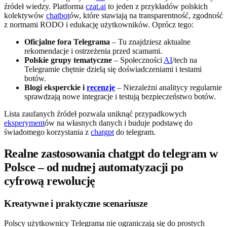
źródeł wiedzy. Platforma
czat.ai
to jeden z przykładów polskich
kolektywów
chatbot
ów, które stawiają na transparentność, zgodność
z normami RODO i edukację użytkowników. Oprócz tego:
Oficjalne fora Telegrama
– Tu znajdziesz aktualne
rekomendacje i ostrzeżenia przed scamami.
Polskie grupy tematyczne
– Społeczności
AI
/tech na
Telegramie chętnie dzielą się doświadczeniami i testami
botów.
Blogi eksperckie i
recenzje
– Niezależni analitycy regularnie
sprawdzają nowe integracje i testują bezpieczeństwo botów.
Lista zaufanych źródeł pozwala uniknąć przypadkowych
eksperyment
ów na własnych danych i buduje podstawę do
świadomego korzystania z
chatgpt
do telegram.
Realne zastosowania chatgpt do telegram w
Polsce – od nudnej automatyzacji po
cyfrową rewolucję
Kreatywne i praktyczne scenariusze
Polscy użytkownicy Telegrama nie ograniczają się do prostych