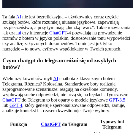
Ta fala
AI
nie jest bezrefleksyjna – użytkownicy coraz częściej
szukają botów, które rozumieją niuanse językowe, zapewniają
bezpieczeństwo, a przy tym mają „ludzką twarz”. Takie rozwiązania
jak czat.
ai
czy integracje
ChatGPT
-4 pozwalają na prowadzenie
rozmów z botem w języku polskim, dostosowanie tonu wypowiedzi
czy analizę załączonych dokumentów. To nie jest już tylko
narzędzie – to nowy, cyfrowy współlokator w Twoich grupach.
Czym chatgpt do telegram różni się od zwykłych
botów?
Wielu użytkowników myli
AI
chatbota z klasycznym botem
Telegrama. Różnica? Kolosalna. Standardowe boty realizują
zaprogramowane scenariusze: reagują na określone komendy,
wypluwają suche odpowiedzi, nie uczą się na błędach. Tymczasem
ChatGPT
do Telegram to bot oparty o modele językowe
GPT-3.5
lub
GPT-4
, który generuje spersonalizowane odpowiedzi, żartuje,
analizuje kontekst i... czasem kwestionuje Twoje wybory.
Typowy bot
Funkcja
ChatGPT
do Telegram
Telegram