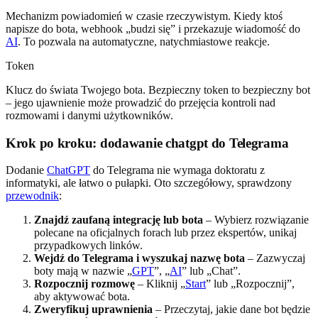
Mechanizm powiadomień w czasie rzeczywistym. Kiedy ktoś
napisze do bota, webhook „budzi się” i przekazuje wiadomość do
AI
. To pozwala na automatyczne, natychmiastowe reakcje.
Token
Klucz do świata Twojego bota. Bezpieczny token to bezpieczny bot
– jego ujawnienie może prowadzić do przejęcia kontroli nad
rozmowami i danymi użytkowników.
Krok po kroku: dodawanie chatgpt do Telegrama
Dodanie
ChatGPT
do Telegrama nie wymaga doktoratu z
informatyki, ale łatwo o pułapki. Oto szczegółowy, sprawdzony
przewodnik
:
Znajdź zaufaną integrację lub bota
– Wybierz rozwiązanie
polecane na oficjalnych forach lub przez ekspertów, unikaj
przypadkowych linków.
Wejdź do Telegrama i wyszukaj nazwę bota
– Zazwyczaj
boty mają w nazwie „
GPT
”, „
AI
” lub „Chat”.
Rozpocznij rozmowę
– Kliknij „
Start
” lub „Rozpocznij”,
aby aktywować bota.
Zweryfikuj uprawnienia
– Przeczytaj, jakie dane bot będzie