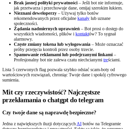
Brak jasnej polityki prywatności
– Jeśli bot nie informuje,
jak przetwarza i przechowuje dane, omijaj szerokim łukiem.
Nieznani deweloperzy
– Używaj tylko botów
rekomendowanych przez oficjalne
kanały
lub uznane
społeczności.
Żądania nadmiernych uprawnień
– Bot prosi o dostęp do
wszystkich wiadomości, plików i
kontakt
ów? To sygnał
alarmowy.
Częste zmiany tokena lub wylogowania
– Może oznaczać
próby przejęcia kontroli przez osoby trzecie.
Spamowanie reklamami lub podejrzanymi linkami
–
Profesjonalny bot nie zalewa czatu niechcianymi
tre
ściami.
Lista 5 czerwonych flag pozwala szybko odsiać scam-boty od
wartościowych rozwiązań, chroniąc Twoje dane i spokój cyfrowego
sumienia.
Mit czy rzeczywistość? Najczęstsze
przekłamania o chatgpt do telegram
Czy twoje dane są naprawdę bezpieczne?
Jedna z największych iluzji dotyczących
AI
botów na Telegramie
dotyczy bezpieczeństwa i prywatności. Fakty są takie, że ogromna