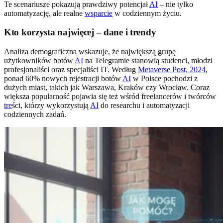
Te scenariusze pokazują prawdziwy potencjał
AI
– nie tylko
automatyzację, ale realne
wsparcie
w codziennym życiu.
Kto korzysta najwięcej – dane i trendy
Analiza demograficzna wskazuje, że największą grupę
użytkowników botów
AI
na Telegramie stanowią studenci, młodzi
profesjonaliści oraz specjaliści IT. Według
Metaverse Post, 2024
,
ponad 60% nowych rejestracji botów
AI
w Polsce pochodzi z
dużych miast, takich jak Warszawa, Kraków czy Wrocław. Coraz
większa popularność pojawia się też wśród freelancerów i twórców
tre
ści, którzy wykorzystują
AI
do researchu i automatyzacji
codziennych zadań.