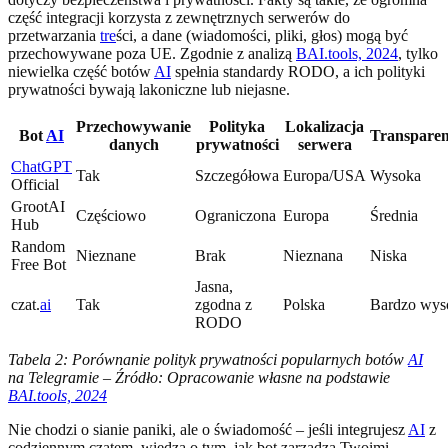
część integracji korzysta z zewnętrznych serwerów do
przetwarzania
tre
ści, a dane (wiadomości, pliki, głos) mogą być
przechowywane poza UE. Zgodnie z analizą
BAI.tools, 2024
, tylko
niewielka część botów
AI
spełnia standardy RODO, a ich polityki
prywatności bywają lakoniczne lub niejasne.
Przechowywanie
Polityka
Lokalizacja
Bot
AI
Transparen
danych
prywatności
serwera
ChatGPT
Tak
Szczegółowa
Europa/USA
Wysoka
Official
GrootAI
Częściowo
Ograniczona
Europa
Średnia
Hub
Random
Nieznane
Brak
Nieznana
Niska
Free Bot
Jasna,
czat.
ai
Tak
zgodna z
Polska
Bardzo wys
RODO
Tabela 2: Porównanie polityk prywatności popularnych botów
AI
na Telegramie – Źródło: Opracowanie własne na podstawie
BAI.tools, 2024
Nie chodzi o sianie paniki, ale o świadomość – jeśli integrujesz
AI
z
codziennym czatem, wiedza o tym, jak bot zarządza Twoimi