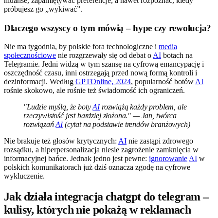
niuanse, zapamiętywać preferencje, a nawet rozpoznać, kiedy
próbujesz go „wykiwać”.
Dlaczego wszyscy o tym mówią – hype czy rewolucja?
Nie ma tygodnia, by polskie fora technologiczne i
media
społecznościowe
nie rozgrzewały się od debat o
AI
botach na
Telegramie. Jedni widzą w tym szansę na cyfrową emancypację i
oszczędność czasu, inni ostrzegają przed nową formą kontroli i
dezinformacji. Według
GPTOnline, 2024
, popularność botów
AI
rośnie skokowo, ale rośnie też świadomość ich ograniczeń.
"Ludzie myślą, że boty
AI
rozwiążą każdy problem, ale
rzeczywistość jest bardziej złożona." — Jan, twórca
rozwiązań
AI
(cytat na podstawie trendów branżowych)
Nie brakuje też głosów krytycznych:
AI
nie zastąpi zdrowego
rozsądku, a hiperpersonalizacja niesie zagrożenie zamknięcia w
informacyjnej bańce. Jednak jedno jest pewne:
ignorowanie
AI
w
polskich komunikatorach już dziś oznacza zgodę na cyfrowe
wykluczenie.
Jak działa integracja chatgpt do telegram –
kulisy, których nie pokażą w reklamach