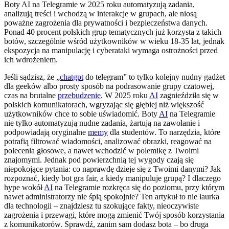
Boty AI na Telegramie w 2025 roku automatyzują zadania,
analizują treści i wchodzą w interakcje w grupach, ale niosą
poważne zagrożenia dla prywatności i bezpieczeństwa danych.
Ponad 40 procent polskich grup tematycznych już korzysta z takich
botów, szczególnie wśród użytkowników w wieku 18-35 lat, jednak
ekspozycja na manipulację i cyberataki wymaga ostrożności przed
ich wdrożeniem.
Jeśli sądzisz, że „
chatgpt
do telegram” to tylko kolejny nudny gadżet
dla geeków albo prosty sposób na podrasowanie grupy czatowej,
czas na brutalne
przebudzenie
. W 2025 roku
AI
zagnieździła się w
polskich komunikatorach, wgryzając się głębiej niż większość
użytkowników chce to sobie uświadomić. Boty
AI
na Telegramie
nie tylko automatyzują nudne zadania, żartują na zawołanie i
podpowiadają oryginalne
memy
dla studentów. To narzędzia, które
potrafią filtrować wiadomości, analizować obrazki, reagować na
polecenia głosowe, a nawet wchodzić w polemikę z Twoimi
znajomymi. Jednak pod powierzchnią tej wygody czają się
niepokojące pytania: co naprawdę dzieje się z Twoimi danymi? Jak
rozpoznać, kiedy bot gra fair, a kiedy manipuluje grupą? I dlaczego
hype wokół
AI
na Telegramie rozkręca się do poziomu, przy którym
nawet administratorzy nie śpią spokojnie? Ten artykuł to nie laurka
dla technologii – znajdziesz tu szokujące fakty, nieoczywiste
zagrożenia i przewagi, które mogą zmienić Twój sposób korzystania
z komunikatorów. Sprawdź, zanim sam dodasz bota – bo druga