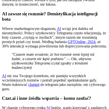
danymi, to konieczność, nie luksus.
AI zawsze się rozumie? Demistyfikacja inteligencji
bota
Wbrew marketingowym sloganom,
AI
wciąż jest daleka od
nieomylności. Polscy użytkownicy Telegrama często relacjonują, że
boty czasem „czytają w myślach”, innym razem nie rozumieją
prostych pytań czy ironii. Według badania
GPTOnline, 2024
, aż
30% interakcji wymaga powtórzenia lub doprecyzowania polecenia.
"Czasem mam wrażenie, że bot rozumie mnie lepiej niż
ludzie, a czasem nie łapie podstaw." — Ola, aktywna
użytkowniczka Telegrama (cytat zgodny z trendami
badawczymi)
AI
nie zna Twojego kontekstu, nie pamięta wszystkich
wcześniejszych rozmów i potrafi popełnić spektakularne gafy.
Warto traktować
chatgpt
do telegram jako narzędzie, nie cyfrowego
guru.
Czat.ai i inne źródła wsparcia – komu zaufać?
W chaosie cyfrowego rynku
AI
botów, warto korzystać z zaufanych