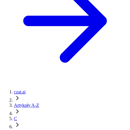
czat.ai
Artykuły A-Z
C