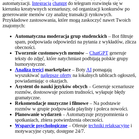
automatyzacji.
Integracja
chatgpt
do telegram rozwinęła się w
kierunku kreatywnych scenariuszy, od organizacji konkursów po
generowanie memów czy analizę transakcji rynkowych.
Przykładowe zastosowania, które mogą zaskoczyć nawet Twoich
znajomych:
Automatyczna moderacja grup studenckich
– Bot filtruje
spam, podpowiada odpowiedzi na pytania z wykładów, zlicza
obecności.
Tworzenie customowych memów
–
ChatGPT
generuje
teksty do zdjęć, które natychmiast podbijają polskie grupy
humorystyczne.
Analiza treści
marketplace
– Boty
AI
pomagają
wyszukiwać
najlepsze oferty
na lokalnych tablicach ogłoszeń,
powiadamiając o okazjach.
Asystent do nauki języków obcych
– Generuje scenariusze
rozmów, dostosowuje poziom trudności, wyłapuje błędy
gramatyczne.
Rekomendacje muzyczne i filmowe
– Na podstawie
rozmów w grupie podpowiada playlisty i poleca nowości.
Planowanie wydarzeń
– Automatyzuje przypomnienia o
spotkaniach, zbiera potwierdzenia obecności.
Wsparcie psychologiczne
– Oferuje
techniki relaksacyjne
i
motywacyjne cytaty, dostępne 24/7.