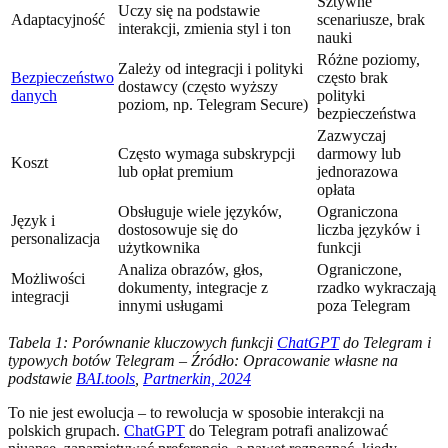
Sztywne
Uczy się na podstawie
Adaptacyjność
scenariusze, brak
interakcji, zmienia styl i ton
nauki
Różne poziomy,
Zależy od integracji i polityki
Bezpieczeństwo
często brak
dostawcy (często wyższy
danych
polityki
poziom, np. Telegram Secure)
bezpieczeństwa
Zazwyczaj
Często wymaga subskrypcji
darmowy lub
Koszt
lub opłat premium
jednorazowa
opłata
Obsługuje wiele języków,
Ograniczona
Język i
dostosowuje się do
liczba języków i
personalizacja
użytkownika
funkcji
Analiza obrazów, głos,
Ograniczone,
Możliwości
dokumenty, integracje z
rzadko wykraczają
integracji
innymi usługami
poza Telegram
Tabela 1: Porównanie kluczowych funkcji
ChatGPT
do Telegram i
typowych botów Telegram – Źródło: Opracowanie własne na
podstawie
BAI.tools
,
Partnerkin, 2024
To nie jest ewolucja – to rewolucja w sposobie interakcji na
polskich grupach.
ChatGPT
do Telegram potrafi analizować