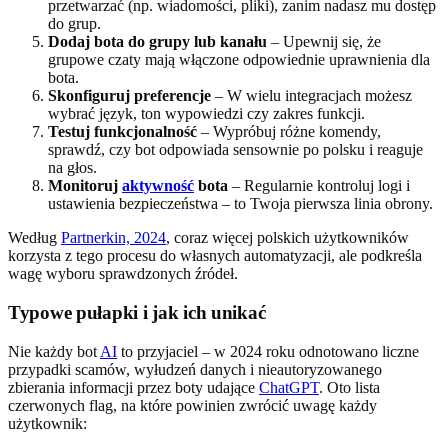
przetwarzać (np. wiadomości, pliki), zanim nadasz mu dostęp
do grup.
Dodaj bota do grupy lub kanału
– Upewnij się, że
grupowe czaty mają włączone odpowiednie uprawnienia dla
bota.
Skonfiguruj preferencje
– W wielu integracjach możesz
wybrać język, ton wypowiedzi czy zakres funkcji.
Testuj funkcjonalność
– Wypróbuj różne komendy,
sprawdź, czy bot odpowiada sensownie po polsku i reaguje
na głos.
Monitoruj
aktywność
bota
– Regularnie kontroluj logi i
ustawienia bezpieczeństwa – to Twoja pierwsza linia obrony.
Według
Partnerkin, 2024
, coraz więcej polskich użytkowników
korzysta z tego procesu do własnych automatyzacji, ale podkreśla
wagę wyboru sprawdzonych źródeł.
Typowe pułapki i jak ich unikać
Nie każdy bot
AI
to przyjaciel – w 2024 roku odnotowano liczne
przypadki scamów, wyłudzeń danych i nieautoryzowanego
zbierania informacji przez boty udające
ChatGPT
. Oto lista
czerwonych flag, na które powinien zwrócić uwagę każdy
użytkownik: