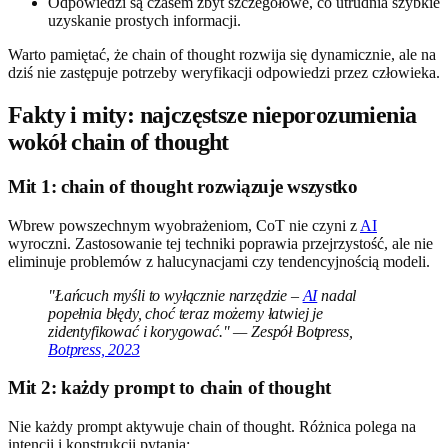
Odpowiedzi są czasem zbyt szczegółowe, co utrudnia szybkie
uzyskanie prostych informacji.
Warto pamiętać, że chain of thought rozwija się dynamicznie, ale na
dziś nie zastępuje potrzeby weryfikacji odpowiedzi przez człowieka.
Fakty i mity: najczęstsze nieporozumienia
wokół chain of thought
Mit 1: chain of thought rozwiązuje wszystko
Wbrew powszechnym wyobrażeniom, CoT nie czyni z
AI
wyroczni. Zastosowanie tej techniki poprawia przejrzystość, ale nie
eliminuje problemów z halucynacjami czy tendencyjnością modeli.
"Łańcuch myśli to wyłącznie narzędzie –
AI
nadal
popełnia błędy, choć teraz możemy łatwiej je
zidentyfikować i korygować." — Zespół Botpress,
Botpress, 2023
Mit 2: każdy prompt to chain of thought
Nie każdy prompt aktywuje chain of thought. Różnica polega na
intencji i konstrukcji pytania: