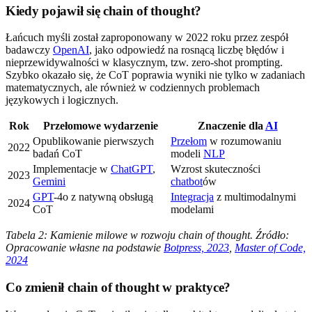
Kiedy pojawił się chain of thought?
Łańcuch myśli został zaproponowany w 2022 roku przez zespół
badawczy
OpenAI
, jako odpowiedź na rosnącą liczbę błędów i
nieprzewidywalności w klasycznym, tzw. zero-shot prompting.
Szybko okazało się, że CoT poprawia wyniki nie tylko w zadaniach
matematycznych, ale również w codziennych problemach
językowych i logicznych.
Rok
Przełomowe wydarzenie
Znaczenie dla
AI
Opublikowanie pierwszych
Przełom
w rozumowaniu
2022
badań CoT
modeli
NLP
Implementacje w
ChatGPT
,
Wzrost skuteczności
2023
Gemini
chatbot
ów
GPT
-4o z natywną obsługą
Integracja
z multimodalnymi
2024
CoT
modelami
Tabela 2: Kamienie milowe w rozwoju chain of thought. Źródło:
Opracowanie własne na podstawie
Botpress, 2023
,
Master of Code,
2024
Co zmienił chain of thought w praktyce?