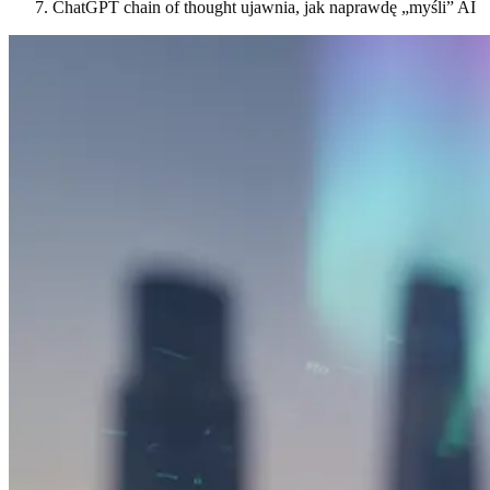
ChatGPT chain of thought ujawnia, jak naprawdę „myśli” AI