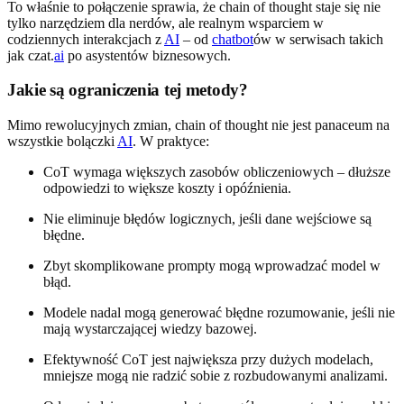
To właśnie to połączenie sprawia, że chain of thought staje się nie
tylko narzędziem dla nerdów, ale realnym wsparciem w
codziennych interakcjach z
AI
– od
chatbot
ów w serwisach takich
jak czat.
ai
po asystentów biznesowych.
Jakie są ograniczenia tej metody?
Mimo rewolucyjnych zmian, chain of thought nie jest panaceum na
wszystkie bolączki
AI
. W praktyce:
CoT wymaga większych zasobów obliczeniowych – dłuższe
odpowiedzi to większe koszty i opóźnienia.
Nie eliminuje błędów logicznych, jeśli dane wejściowe są
błędne.
Zbyt skomplikowane prompty mogą wprowadzać model w
błąd.
Modele nadal mogą generować błędne rozumowanie, jeśli nie
mają wystarczającej wiedzy bazowej.
Efektywność CoT jest największa przy dużych modelach,
mniejsze mogą nie radzić sobie z rozbudowanymi analizami.