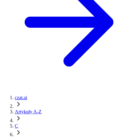
czat.ai
Artykuły A-Z
C