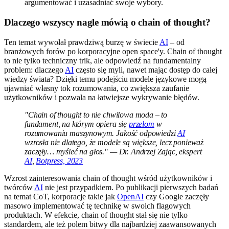
argumentować i uzasadniać swoje wybory.
Dlaczego wszyscy nagle mówią o chain of thought?
Ten temat wywołał prawdziwą burzę w świecie
AI
– od
branżowych forów po korporacyjne open space'y. Chain of thought
to nie tylko techniczny trik, ale odpowiedź na fundamentalny
problem: dlaczego
AI
często się myli, nawet mając dostęp do całej
wiedzy świata? Dzięki temu podejściu modele językowe mogą
ujawniać własny tok rozumowania, co zwiększa zaufanie
użytkowników i pozwala na łatwiejsze wykrywanie błędów.
"Chain of thought to nie chwilowa moda – to
fundament, na którym opiera się
przełom
w
rozumowaniu maszynowym. Jakość odpowiedzi
AI
wzrosła nie dlatego, że modele są większe, lecz ponieważ
zaczęły… myśleć na głos." — Dr. Andrzej Zając, ekspert
AI
,
Botpress, 2023
Wzrost zainteresowania chain of thought wśród użytkowników i
twórców
AI
nie jest przypadkiem. Po publikacji pierwszych badań
na temat CoT, korporacje takie jak
OpenAI
czy Google zaczęły
masowo implementować tę technikę w swoich flagowych
produktach. W efekcie, chain of thought stał się nie tylko
standardem, ale też polem bitwy dla najbardziej zaawansowanych