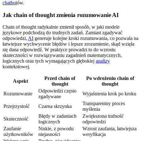
chatbot
ów.
Jak chain of thought zmienia rozumowanie AI
Chain of thought radykalnie zmienił sposób, w jaki modele
językowe podchodzą do trudnych zadań. Zamiast zgadywać
odpowiedzi,
AI
generuje kolejne kroki rozumowania, co pozwala na
łatwiejsze wychwycenie błędów i lepsze zrozumienie, skąd wzięła
się dana odpowiedź. W praktyce prowadzi to do wzrostu
skuteczności w rozwiązywaniu zagadnień matematycznych,
logicznych oraz tych wymagających głębokiej
analizy
kontekstowej.
Przed chain of
Po wdrożeniu chain of
Aspekt
thought
thought
Odpowiedzi często
Rozumowanie
Wyjaśnienia krok po kroku
zgadywane
Transparentny proces
Przejrzystość
Czarna skrzynka
myślenia
Błędy w zadaniach
Zwiększona trafność
Skuteczność
logicznych
odpowiedzi
Zaufanie
Niskie, z powodu
Wzrost zaufania, łatwiejsza
użytkowników
niejasności
weryfikacja