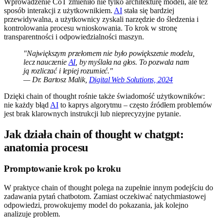
Wprowadzenie CoT zmieniło nie tylko architekturę modeli, ale też
sposób interakcji z użytkownikiem.
AI
stała się bardziej
przewidywalna, a użytkownicy zyskali narzędzie do śledzenia i
kontrolowania procesu wnioskowania. To krok w stronę
transparentności i odpowiedzialności maszyn.
"Największym przełomem nie było powiększenie modelu,
lecz nauczenie
AI
, by myślała na głos. To pozwala nam
ją rozliczać i lepiej rozumieć."
— Dr. Bartosz Malik,
Digital Web Solutions, 2024
Dzięki chain of thought rośnie także świadomość użytkowników:
nie każdy błąd
AI
to kaprys algorytmu – często źródłem problemów
jest brak klarownych instrukcji lub nieprecyzyjne pytanie.
Jak działa chain of thought w chatgpt:
anatomia procesu
Promptowanie krok po kroku
W praktyce chain of thought polega na zupełnie innym podejściu do
zadawania pytań chatbotom. Zamiast oczekiwać natychmiastowej
odpowiedzi, prowokujemy model do pokazania, jak kolejno
analizuje problem.