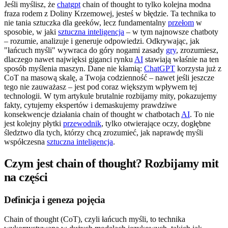
Jeśli myślisz, że
chatgpt
chain of thought to tylko kolejna modna
fraza rodem z Doliny Krzemowej, jesteś w błędzie. Ta technika to
nie tania sztuczka dla geeków, lecz fundamentalny
przełom
w
sposobie, w jaki
sztuczna inteligencja
– w tym najnowsze chatboty
– rozumie, analizuje i generuje odpowiedzi. Odkrywając, jak
"łańcuch myśli" wywraca do góry nogami zasady
gry
, zrozumiesz,
dlaczego nawet najwięksi giganci rynku
AI
stawiają właśnie na ten
sposób myślenia maszyn. Dane nie kłamią:
ChatGPT
korzysta już z
CoT na masową skalę, a Twoja codzienność – nawet jeśli jeszcze
tego nie zauważasz – jest pod coraz większym wpływem tej
technologii. W tym artykule brutalnie rozbijamy mity, pokazujemy
fakty, cytujemy ekspertów i demaskujemy prawdziwe
konsekwencje działania chain of thought w chatbotach
AI
. To nie
jest kolejny płytki
przewodnik
, tylko otwierające oczy, dogłębne
śledztwo dla tych, którzy chcą zrozumieć, jak naprawdę myśli
współczesna
sztuczna inteligencja
.
Czym jest chain of thought? Rozbijamy mit
na części
Definicja i geneza pojęcia
Chain of thought (CoT), czyli łańcuch myśli, to technika