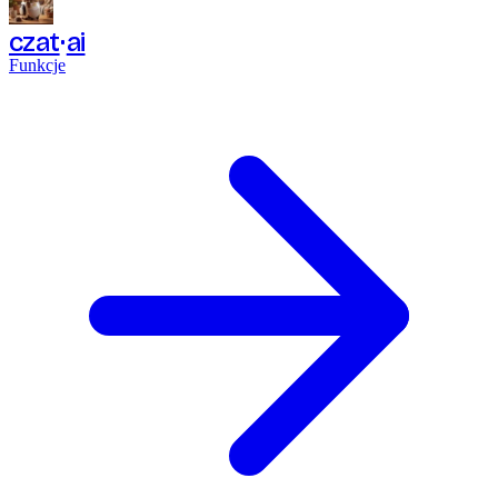
czat
ai
Funkcje