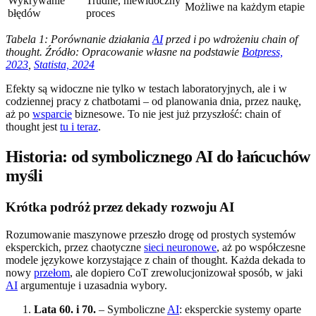
Wykrywanie
Trudne, niewidoczny
Możliwe na każdym etapie
błędów
proces
Tabela 1: Porównanie działania
AI
przed i po wdrożeniu chain of
thought. Źródło: Opracowanie własne na podstawie
Botpress,
2023
,
Statista, 2024
Efekty są widoczne nie tylko w testach laboratoryjnych, ale i w
codziennej pracy z chatbotami – od planowania dnia, przez naukę,
aż po
wsparcie
biznesowe. To nie jest już przyszłość: chain of
thought jest
tu i teraz
.
Historia: od symbolicznego AI do łańcuchów
myśli
Krótka podróż przez dekady rozwoju AI
Rozumowanie maszynowe przeszło drogę od prostych systemów
eksperckich, przez chaotyczne
sieci neuronowe
, aż po współczesne
modele językowe korzystające z chain of thought. Każda dekada to
nowy
przełom
, ale dopiero CoT zrewolucjonizował sposób, w jaki
AI
argumentuje i uzasadnia wybory.
Lata 60. i 70.
– Symboliczne
AI
: eksperckie systemy oparte