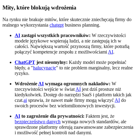
Mity, które blokują wdrożenia
Na rynku nie brakuje mitów, które skutecznie zniechęcają firmy do
realnego wykorzystania
chatgpt
business planning.
AI
zastąpi wszystkich pracowników:
W rzeczywistości
modele językowe wspierają ludzi, a nie zastępują ich w
całości. Największą wartość przynoszą firmy, które potrafią
połączyć kompetencje zespołu z możliwościami
AI
.
ChatGPT
jest nieomylny:
Każdy model może popełniać
błędy, a "
halucynacje
" to nie problem marginalny, lecz realne
ryzyko.
Wdrożenie
AI
wymaga ogromnych nakładów:
W
rzeczywistości wejście w świat
AI
jest dziś prostsze niż
kiedykolwiek. Dostęp do narzędzi SaaS i platform takich jak
czat.
ai
sprawia, że nawet małe firmy mogą włączyć
AI
do
swoich procesów bez wielomilionowych inwestycji.
AI
to zagrożenie dla prywatności:
Faktem jest, że
bezpieczeństwo danych
wymaga nowych standardów, ale
sprawdzone platformy oferują zaawansowane zabezpieczenia
i możliwość pełnej kontroli nad danymi.