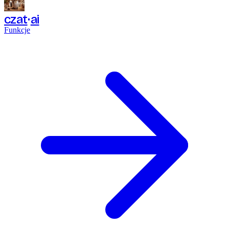
czat
ai
Funkcje