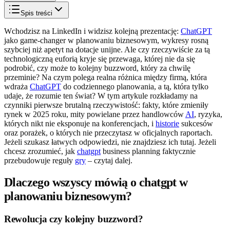
Spis treści
Wchodzisz na LinkedIn i widzisz kolejną prezentację:
ChatGPT
jako game-changer w planowaniu biznesowym, wykresy rosną
szybciej niż apetyt na dotacje unijne. Ale czy rzeczywiście za tą
technologiczną euforią kryje się przewaga, której nie da się
podrobić, czy może to kolejny buzzword, który za chwilę
przeminie? Na czym polega realna różnica między firmą, która
wdraża
ChatGPT
do codziennego planowania, a tą, która tylko
udaje, że rozumie ten świat? W tym artykule rozkładamy na
czynniki pierwsze brutalną rzeczywistość: fakty, które zmieniły
rynek w 2025 roku, mity powielane przez handlowców
AI
, ryzyka,
których nikt nie eksponuje na konferencjach, i
historie
sukcesów
oraz porażek, o których nie przeczytasz w oficjalnych raportach.
Jeżeli szukasz łatwych odpowiedzi, nie znajdziesz ich tutaj. Jeżeli
chcesz zrozumieć, jak
chatgpt
business planning faktycznie
przebudowuje reguły
gry
– czytaj dalej.
Dlaczego wszyscy mówią o chatgpt w
planowaniu biznesowym?
Rewolucja czy kolejny buzzword?