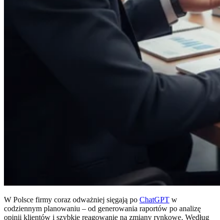
W Polsce firmy coraz odważniej sięgają po
ChatGPT
w
codziennym planowaniu – od generowania raportów po analizę
opinii klientów i szybkie reagowanie na zmiany rynkowe. Według