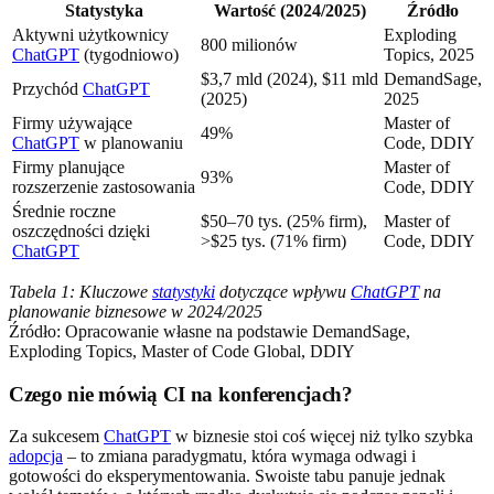
Statystyka
Wartość (2024/2025)
Źródło
Aktywni użytkownicy
Exploding
800 milionów
ChatGPT
(tygodniowo)
Topics, 2025
$3,7 mld (2024), $11 mld
DemandSage,
Przychód
ChatGPT
(2025)
2025
Firmy używające
Master of
49%
ChatGPT
w planowaniu
Code, DDIY
Firmy planujące
Master of
93%
rozszerzenie zastosowania
Code, DDIY
Średnie roczne
$50–70 tys. (25% firm),
Master of
oszczędności dzięki
>$25 tys. (71% firm)
Code, DDIY
ChatGPT
Tabela 1: Kluczowe
statystyki
dotyczące wpływu
ChatGPT
na
planowanie biznesowe w 2024/2025
Źródło: Opracowanie własne na podstawie DemandSage,
Exploding Topics, Master of Code Global, DDIY
Czego nie mówią CI na konferencjach?
Za sukcesem
ChatGPT
w biznesie stoi coś więcej niż tylko szybka
adopcja
– to zmiana paradygmatu, która wymaga odwagi i
gotowości do eksperymentowania. Swoiste tabu panuje jednak