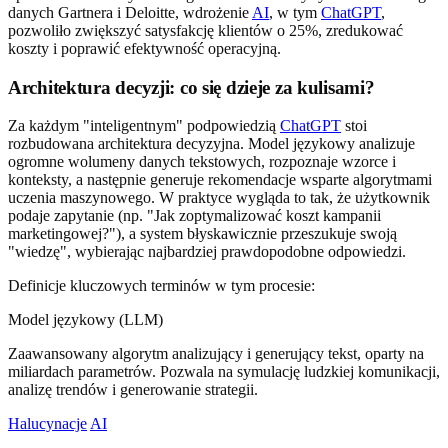
danych Gartnera i Deloitte, wdrożenie
AI
, w tym
ChatGPT
,
pozwoliło zwiększyć satysfakcję klientów o 25%, zredukować
koszty i poprawić efektywność operacyjną.
Architektura decyzji: co się dzieje za kulisami?
Za każdym "inteligentnym" podpowiedzią
ChatGPT
stoi
rozbudowana architektura decyzyjna. Model językowy analizuje
ogromne wolumeny danych tekstowych, rozpoznaje wzorce i
konteksty, a następnie generuje rekomendacje wsparte algorytmami
uczenia maszynowego. W praktyce wygląda to tak, że użytkownik
podaje zapytanie (np. "Jak zoptymalizować koszt kampanii
marketingowej?"), a system błyskawicznie przeszukuje swoją
"wiedzę", wybierając najbardziej prawdopodobne odpowiedzi.
Definicje kluczowych terminów w tym procesie:
Model językowy (LLM)
Zaawansowany algorytm analizujący i generujący tekst, oparty na
miliardach parametrów. Pozwala na symulację ludzkiej komunikacji,
analizę trendów i generowanie strategii.
Halucynacje
AI