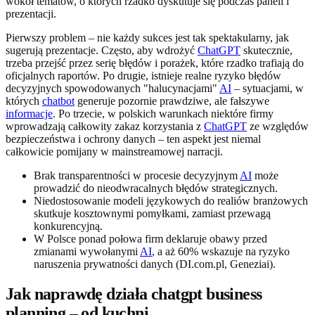
wokół tematów, o których rzadko dyskutuje się podczas paneli i
prezentacji.
Pierwszy problem – nie każdy sukces jest tak spektakularny, jak
sugerują prezentacje. Często, aby wdrożyć
ChatGPT
skutecznie,
trzeba przejść przez serię błędów i porażek, które rzadko trafiają do
oficjalnych raportów. Po drugie, istnieje realne ryzyko błędów
decyzyjnych spowodowanych "halucynacjami"
AI
– sytuacjami, w
których
chatbot
generuje pozornie prawdziwe, ale fałszywe
informacje
. Po trzecie, w polskich warunkach niektóre firmy
wprowadzają całkowity zakaz korzystania z
ChatGPT
ze względów
bezpieczeństwa i ochrony danych – ten aspekt jest niemal
całkowicie pomijany w mainstreamowej narracji.
Brak transparentności w procesie decyzyjnym
AI
może
prowadzić do nieodwracalnych błędów strategicznych.
Niedostosowanie modeli językowych do realiów branżowych
skutkuje kosztownymi pomyłkami, zamiast przewagą
konkurencyjną.
W Polsce ponad połowa firm deklaruje obawy przed
zmianami wywołanymi
AI
, a aż 60% wskazuje na ryzyko
naruszenia prywatności danych (DI.com.pl, Geneziai).
Jak naprawdę działa chatgpt business
planning – od kuchni