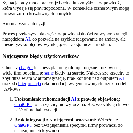
Sytuacje, gdy model generuje błędną lub zmyśloną odpowiedź,
która wydaje się prawdopodobna. W kontekście biznesowym mogą
prowadzić do kosztownych pomyłek.
Automatyzacja decyzji
Proces przekazywania części odpowiedzialności za wybór strategii
narzędziom
AI
, co pozwala na szybkie reagowanie na zmiany, ale
niesie ryzyko błędów wynikających z ograniczeń modelu.
Najczęstsze błędy użytkowników
Chociaż
chatgpt
business planning oferuje potężne możliwości,
wiele firm popełnia te
same
błędy na starcie. Najczęstsze grzechy to
zbyt duża wiara w automatyzację, brak kontroli nad outputem
AI
oraz zła
interpretacja
rekomendacji wygenerowanych przez model
językowy.
Utożsamianie rekomendacji
AI
z prawdą objawioną:
ChatGPT
to narzędzie, nie wyrocznia. Bez weryfikacji łatwo
paść ofiarą halucynacji.
Brak integracji z istniejącymi procesami:
Wdrożenie
ChatGPT
bez uwzględnienia specyfiki firmy prowadzi do
chaosu, nie efektywności.