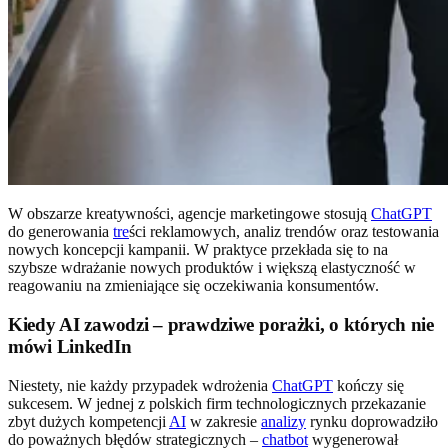
W obszarze kreatywności, agencje marketingowe stosują
ChatGPT
do generowania
tre
ści reklamowych, analiz trendów oraz testowania
nowych koncepcji kampanii. W praktyce przekłada się to na
szybsze wdrażanie nowych produktów i większą elastyczność w
reagowaniu na zmieniające się oczekiwania konsumentów.
Kiedy AI zawodzi – prawdziwe porażki, o których nie
mówi LinkedIn
Niestety, nie każdy przypadek wdrożenia
ChatGPT
kończy się
sukcesem. W jednej z polskich firm technologicznych przekazanie
zbyt dużych kompetencji
AI
w zakresie
analizy
rynku doprowadziło
do poważnych błędów strategicznych –
chatbot
wygenerował