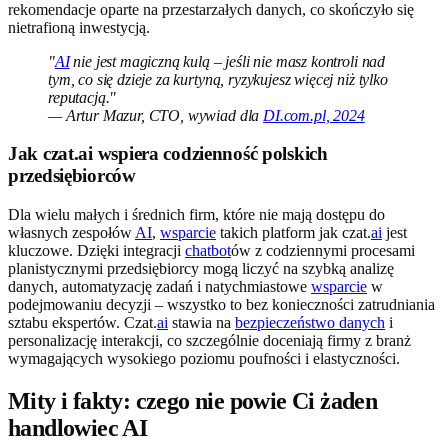
rekomendacje oparte na przestarzałych danych, co skończyło się
nietrafioną inwestycją.
"
AI
nie jest magiczną kulą – jeśli nie masz kontroli nad
tym, co się dzieje za kurtyną, ryzykujesz więcej niż tylko
reputacją."
— Artur Mazur, CTO, wywiad dla
DI.com.pl, 2024
Jak czat.ai wspiera codzienność polskich
przedsiębiorców
Dla wielu małych i średnich firm, które nie mają dostępu do
własnych zespołów
AI
,
wsparcie
takich platform jak czat.
ai
jest
kluczowe. Dzięki integracji
chatbot
ów z codziennymi procesami
planistycznymi przedsiębiorcy mogą liczyć na szybką analizę
danych, automatyzację zadań i natychmiastowe
wsparcie
w
podejmowaniu decyzji – wszystko to bez konieczności zatrudniania
sztabu ekspertów. Czat.
ai
stawia na
bezpieczeństwo danych
i
personalizację interakcji, co szczególnie doceniają firmy z branż
wymagających wysokiego poziomu poufności i elastyczności.
Mity i fakty: czego nie powie Ci żaden
handlowiec AI