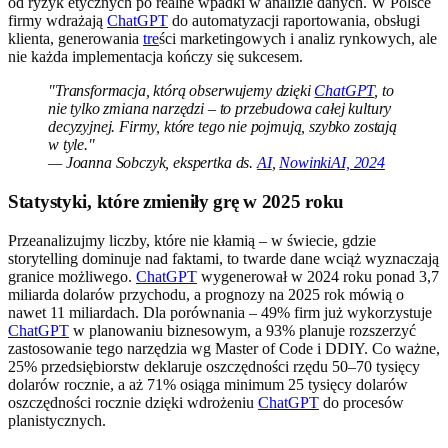
od ryzyk etycznych po realne wpadki w analizie danych. W Polsce
firmy wdrażają
ChatGPT
do automatyzacji raportowania, obsługi
klienta, generowania
tre
ści marketingowych i analiz rynkowych, ale
nie każda implementacja kończy się sukcesem.
"Transformacja, którą obserwujemy dzięki
ChatGPT
, to
nie tylko zmiana narzędzi – to przebudowa całej kultury
decyzyjnej. Firmy, które tego nie pojmują, szybko zostają
w tyle."
— Joanna Sobczyk, ekspertka ds.
AI
,
NowinkiAI, 2024
Statystyki, które zmieniły grę w 2025 roku
Przeanalizujmy liczby, które nie kłamią – w świecie, gdzie
storytelling dominuje nad faktami, to twarde dane wciąż wyznaczają
granice możliwego.
ChatGPT
wygenerował w 2024 roku ponad 3,7
miliarda dolarów przychodu, a prognozy na 2025 rok mówią o
nawet 11 miliardach. Dla porównania – 49% firm już wykorzystuje
ChatGPT
w planowaniu biznesowym, a 93% planuje rozszerzyć
zastosowanie tego narzędzia wg Master of Code i DDIY. Co ważne,
25% przedsiębiorstw deklaruje oszczędności rzędu 50–70 tysięcy
dolarów rocznie, a aż 71% osiąga minimum 25 tysięcy dolarów
oszczędności rocznie dzięki wdrożeniu
ChatGPT
do procesów
planistycznych.