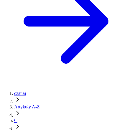
czat.ai
Artykuły A-Z
C