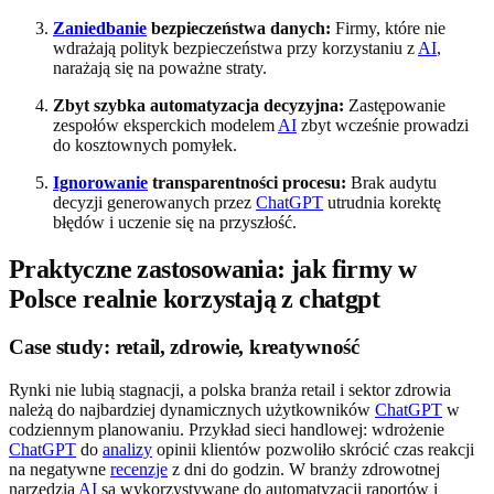
Zaniedbanie
bezpieczeństwa danych:
Firmy, które nie
wdrażają polityk bezpieczeństwa przy korzystaniu z
AI
,
narażają się na poważne straty.
Zbyt szybka automatyzacja decyzyjna:
Zastępowanie
zespołów eksperckich modelem
AI
zbyt wcześnie prowadzi
do kosztownych pomyłek.
Ignorowanie
transparentności procesu:
Brak audytu
decyzji generowanych przez
ChatGPT
utrudnia korektę
błędów i uczenie się na przyszłość.
Praktyczne zastosowania: jak firmy w
Polsce realnie korzystają z chatgpt
Case study: retail, zdrowie, kreatywność
Rynki nie lubią stagnacji, a polska branża retail i sektor zdrowia
należą do najbardziej dynamicznych użytkowników
ChatGPT
w
codziennym planowaniu. Przykład sieci handlowej: wdrożenie
ChatGPT
do
analizy
opinii klientów pozwoliło skrócić czas reakcji
na negatywne
recenzje
z dni do godzin. W branży zdrowotnej
narzędzia
AI
są wykorzystywane do automatyzacji raportów i