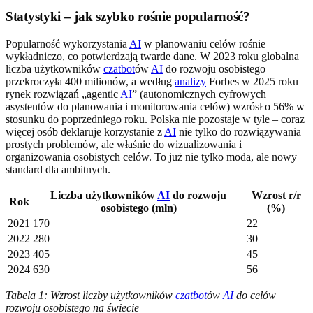
Statystyki – jak szybko rośnie popularność?
Popularność wykorzystania
AI
w planowaniu celów rośnie
wykładniczo, co potwierdzają twarde dane. W 2023 roku globalna
liczba użytkowników
czatbot
ów
AI
do rozwoju osobistego
przekroczyła 400 milionów, a według
analizy
Forbes w 2025 roku
rynek rozwiązań „agentic
AI
” (autonomicznych cyfrowych
asystentów do planowania i monitorowania celów) wzrósł o 56% w
stosunku do poprzedniego roku. Polska nie pozostaje w tyle – coraz
więcej osób deklaruje korzystanie z
AI
nie tylko do rozwiązywania
prostych problemów, ale właśnie do wizualizowania i
organizowania osobistych celów. To już nie tylko moda, ale nowy
standard dla ambitnych.
Liczba użytkowników
AI
do rozwoju
Wzrost r/r
Rok
osobistego (mln)
(%)
2021
170
22
2022
280
30
2023
405
45
2024
630
56
Tabela 1: Wzrost liczby użytkowników
czatbot
ów
AI
do celów
rozwoju osobistego na świecie