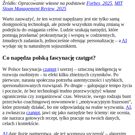
Źródło: Opracowanie własne na podstawie
Forbes, 2025
,
MIT
Sloan Management Review, 2025
Warto zauważyć, że ten wzrost napędzany jest nie tylko samą
dostępnością technologii, ale przede wszystkim realną zmianą w
podejściu do osiągania celów. Ludzie szukają narzędzi, które
pomogą przełamać prokrastynację i wesprą w codziennych,
żmudnych zadaniach, jednocześnie oferując personalizację – a
AI
wydaje się tu naturalnym sojusznikiem.
Co napędza polską fascynację czatgpt?
W Polsce fascynacja
czatgpt
i szerzej – sztuczną inteligencją w
rozwoju osobistym – to efekt kilku zbieżnych czynników. Po
pierwsze, narasta społeczna potrzeba autentyczności i szybkich,
spersonalizowanych rozwiązań. Po drugie – galopujące tempo życia
i poczucie, że bez technologii trudno przezwyciężyć własne
ograniczenia czy zorganizować czas. Wreszcie, swego rodzaju bunt
przeciwko coachingowej nowomowie i „motywacyjnym frazesom”,
które przestały działać, bo nie odpowiadają na realne wyzwania.
AI
,
a zwłaszcza
czatgpt
, jawi się jako narzędzie bez ściemy: nie ocenia,
nie narzuca gotowych recept, tylko pracuje na twoich danych,
celach i kontekście.
AI
daje iluzję partnerstwa, ale też wymusza szczerość – algorytm