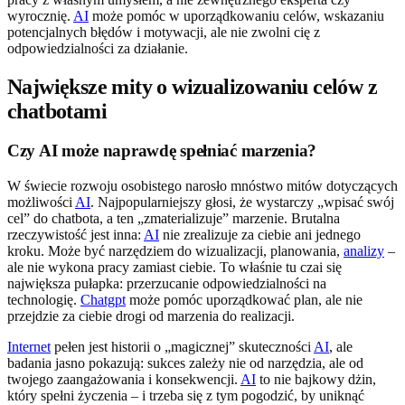
wyrocznię.
AI
może pomóc w uporządkowaniu celów, wskazaniu
potencjalnych błędów i motywacji, ale nie zwolni cię z
odpowiedzialności za działanie.
Największe mity o wizualizowaniu celów z
chatbotami
Czy AI może naprawdę spełniać marzenia?
W świecie rozwoju osobistego narosło mnóstwo mitów dotyczących
możliwości
AI
. Najpopularniejszy głosi, że wystarczy „wpisać swój
cel” do chatbota, a ten „zmaterializuje” marzenie. Brutalna
rzeczywistość jest inna:
AI
nie zrealizuje za ciebie ani jednego
kroku. Może być narzędziem do wizualizacji, planowania,
analizy
–
ale nie wykona pracy zamiast ciebie. To właśnie tu czai się
największa pułapka: przerzucanie odpowiedzialności na
technologię.
Chatgpt
może pomóc uporządkować plan, ale nie
przejdzie za ciebie drogi od marzenia do realizacji.
Internet
pełen jest historii o „magicznej” skuteczności
AI
, ale
badania jasno pokazują: sukces zależy nie od narzędzia, ale od
twojego zaangażowania i konsekwencji.
AI
to nie bajkowy dżin,
który spełni życzenia – i trzeba się z tym pogodzić, by uniknąć