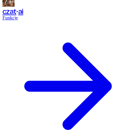
czat
ai
Funkcje