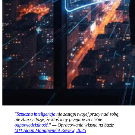
"
Sztuczna inteligencja
nie zastąpi twojej pracy nad sobą,
ale zburzy iluzje, że ktoś inny przejmie za ciebie
odpowiedzialność
." — Opracowanie własne na bazie
MIT Sloan Management Review, 2025