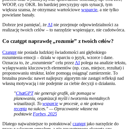
WOOP, czy OKR. Im bardziej precyzyjny opis sytuacji, tym
większa szansa, że otrzymasz wartościowe
wsparcie
, a nie tylko
powielane banały.
Dobrze jest pamiętać, że
AI
nie przejmuje odpowiedzialności za
realizację twoich celów – to narzędzie wspierające, nie cudotwórca.
Co czatgpt naprawdę „rozumie” z twoich celów?
Czatgpt
nie posiada ludzkiej świadomości ani głębokiego
rozumienia emocji – działa w oparciu o język, wzorce i dane.
Oznacza to, że „rozumienie” celu przez
AI
polega na analizie tekstu,
wyłapywaniu kluczowych elementów (np. czas, miejsce, rezultat) i
proponowaniu struktur, które pomogą osiągnąć zamierzenie. To
brutalna prawda: nawet najlepszy algorytm nie zastąpi refleksji nad
własną motywacją i nie podejmie za ciebie decyzji o działaniu.
"
ChatGPT
nie generuje grafik, ale pomaga w
planowaniu, organizacji myśli i tworzeniu mentalnych
wizualizacji. To
wsparcie
w procesie, a nie gotowa
recepta
na sukces." — Opracowanie własne na
podstawie
Forbes, 2025
Dlatego najważniejsze to potraktować
czatgpt
jako narzędzie do
pracy z własnym umysłem, a nie zewnętrznego eksperta czy