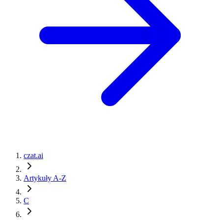
czat.ai
Artykuły A-Z
C