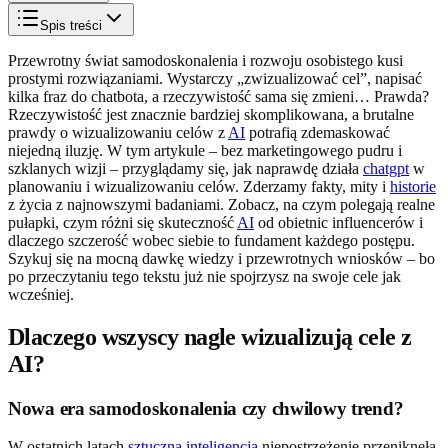
Spis treści
Przewrotny świat samodoskonalenia i rozwoju osobistego kusi
prostymi rozwiązaniami. Wystarczy „zwizualizować cel”, napisać
kilka fraz do chatbota, a rzeczywistość sama się zmieni… Prawda?
Rzeczywistość jest znacznie bardziej skomplikowana, a brutalne
prawdy o wizualizowaniu celów z
AI
potrafią zdemaskować
niejedną iluzję. W tym artykule – bez marketingowego pudru i
szklanych wizji – przyglądamy się, jak naprawdę działa
chatgpt
w
planowaniu i wizualizowaniu celów. Zderzamy fakty, mity i
historie
z życia z najnowszymi badaniami. Zobacz, na czym polegają realne
pułapki, czym różni się skuteczność
AI
od obietnic influencerów i
dlaczego szczerość wobec siebie to fundament każdego postępu.
Szykuj się na mocną dawkę wiedzy i przewrotnych wniosków – bo
po przeczytaniu tego tekstu już nie spojrzysz na swoje cele jak
wcześniej.
Dlaczego wszyscy nagle wizualizują cele z
AI?
Nowa era samodoskonalenia czy chwilowy trend?
W ostatnich latach
sztuczna inteligencja
niepostrzeżenie przeniknęła