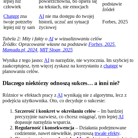
lepiej niż
powierzchowna, bo opiera się
podstawie
człowiek
na tekstach, nie emocjach
źródeł
Chatgpt
zna
AI
nie ma dostępu do twojej
twoje potrzeby
historii, uczuć ani sytuacji
Forbes, 2025
lepiej niż ty sam
życiowej
Tabela 2: Mity i fakty o
AI
w wizualizowaniu celów
Źródło: Opracowanie własne na podstawie
Forbes, 2025
,
Mamadu.pl, 2024
,
MIT Sloan, 2025
Wynika z tego jasno:
AI
to narzędzie, nie wyrocznia. Im szybciej to
zaakceptujesz, tym więcej zyskasz na korzystaniu z
chatgpt
w
planowaniu celów.
Dlaczego niektórzy odnoszą sukces… a inni nie?
Różnice w efektach pracy z
AI
wynikają nie z algorytmu, lecz z
podejścia użytkownika. Oto, co decyduje o sukcesie:
Szczerość i konkret w określaniu celów
– Im bardziej
precyzyjnie nazwiesz, co chcesz osiągnąć, tym lepiej
AI
dopasuje narzędzia wsparcia.
Regularność i konsekwencja
– Działania podejmowane
codziennie, nawet niewielkie, przynoszą
trwałe efekty
.