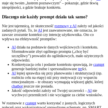
staje się twoim „lustrem poznawczym” – pokazuje, gdzie tkwią
niespójności, a gdzie brakuje konkretu.
Dlaczego nie każdy prompt działa tak samo?
Nie jest tajemnicą, że skuteczność
rozmowy z AI
zależy od jakości
zadanych pytań. To, że
AI
jest zaawansowane, nie oznacza, że
zawsze zrozumie kontekst czy intencję użytkownika. Oto co
wpływa na efektywność promptów:
AI
działa na podstawie danych wejściowych i kontekstu.
Sformułowanie zbyt ogólnego prompta („chcę być
szczęśliwy”) prowadzi do ogólnikowych, mało użytecznych
odpowiedzi.
Konkretyzacja celu i podanie kontekstu sprawiają, że
czatgpt
generuje bardziej trafne i spersonalizowane
tre
ści.
AI
lepiej sprawdza się przy planowaniu i strukturyzacji (np.
rozbiciu celu na etapy) niż przy motywacji czy wsparciu
emocjonalnym – te obszary wymagają większej głębi, której
chatbot
jeszcze nie posiada.
Jakość odpowiedzi zależy od Twojej szczerości –
AI
nie
wychwyci przemilczeń i nie wyciągnie za ciebie wniosków.
W rozmowie z
czatgpt
warto korzystać z jasnych, logicznych
poleceń oraz wykorzystywać sprawdzone schematy, np. SMART,