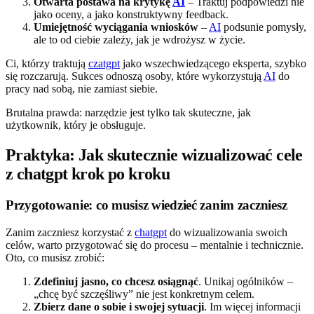
Otwarta postawa na krytykę
AI
– Traktuj podpowiedzi nie
jako oceny, a jako konstruktywny feedback.
Umiejętność wyciągania wniosków
–
AI
podsunie pomysły,
ale to od ciebie zależy, jak je wdrożysz w życie.
Ci, którzy traktują
czatgpt
jako wszechwiedzącego eksperta, szybko
się rozczarują. Sukces odnoszą osoby, które wykorzystują
AI
do
pracy nad sobą, nie zamiast siebie.
Brutalna prawda: narzędzie jest tylko tak skuteczne, jak
użytkownik, który je obsługuje.
Praktyka: Jak skutecznie wizualizować cele
z chatgpt krok po kroku
Przygotowanie: co musisz wiedzieć zanim zaczniesz
Zanim zaczniesz korzystać z
chatgpt
do wizualizowania swoich
celów, warto przygotować się do procesu – mentalnie i technicznie.
Oto, co musisz zrobić:
Zdefiniuj jasno, co chcesz osiągnąć
. Unikaj ogólników –
„chcę być szczęśliwy” nie jest konkretnym celem.
Zbierz dane o sobie i swojej sytuacji
. Im więcej informacji