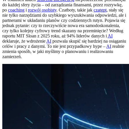
do każdej sfery życia – od zarządzania finansami, przez rozrywkę,
po
coaching
i
rozwój osobisty
. Czatboty, takie jak
czatgpt
, stały się
nie tylko narzędziami do szybkiego wyszukiwania odpowiedzi, ale i
partnerami w układaniu planów czy codziennych rutyn. Pojawia się
jednak pytanie: czy to rzeczywiście nowa era samodoskonalenia,
czy tylko kolejny cyfrowy trend skazany na przeminięcie? Według
raportu MIT Sloan z 2025 roku, aż 94% liderów danych i
AI
deklaruje, że wdrożenie
AI
pozwala skupić się bardziej na osiąganiu
celów i pracy z danymi. To nie jest przypadkowy hype –
AI
realnie
zmienia sposób, w jaki myślimy o planowaniu i realizowaniu
zamierzeń.