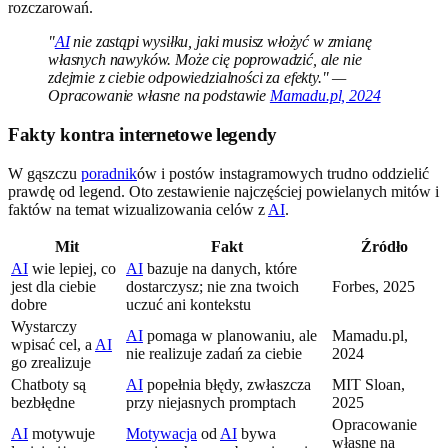
rozczarowań.
"
AI
nie zastąpi wysiłku, jaki musisz włożyć w zmianę
własnych nawyków. Może cię poprowadzić, ale nie
zdejmie z ciebie odpowiedzialności za efekty." —
Opracowanie własne na podstawie
Mamadu.pl, 2024
Fakty kontra internetowe legendy
W gąszczu
poradnik
ów i postów instagramowych trudno oddzielić
prawdę od legend. Oto zestawienie najczęściej powielanych mitów i
faktów na temat wizualizowania celów z
AI
.
Mit
Fakt
Źródło
AI
wie lepiej, co
AI
bazuje na danych, które
jest dla ciebie
dostarczysz; nie zna twoich
Forbes, 2025
dobre
uczuć ani kontekstu
Wystarczy
AI
pomaga w planowaniu, ale
Mamadu.pl,
wpisać cel, a
AI
nie realizuje zadań za ciebie
2024
go zrealizuje
Chatboty są
AI
popełnia błędy, zwłaszcza
MIT Sloan,
bezbłędne
przy niejasnych promptach
2025
Opracowanie
AI
motywuje
Motywacja
od
AI
bywa
własne na