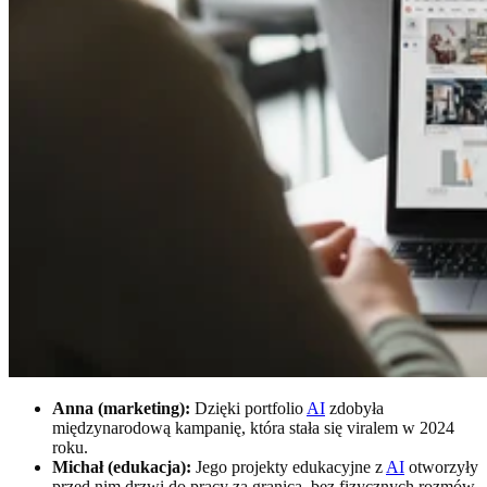
Anna (marketing):
Dzięki portfolio
AI
zdobyła
międzynarodową kampanię, która stała się viralem w 2024
roku.
Michał (edukacja):
Jego projekty edukacyjne z
AI
otworzyły
przed nim drzwi do pracy za granicą, bez fizycznych rozmów