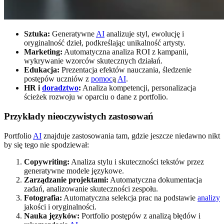
Sztuka:
Generatywne
AI
analizuje styl, ewolucję i
oryginalność dzieł, podkreślając unikalność artysty.
Marketing:
Automatyczna analiza ROI z kampanii,
wykrywanie wzorców skutecznych działań.
Edukacja:
Prezentacja efektów nauczania, śledzenie
postępów uczniów z
pomoc
ą
AI
.
HR i
doradztwo
:
Analiza kompetencji, personalizacja
ścieżek rozwoju w oparciu o dane z portfolio.
Przykłady nieoczywistych zastosowań
Portfolio
AI
znajduje zastosowania tam, gdzie jeszcze niedawno nikt
by się tego nie spodziewał:
Copywriting:
Analiza stylu i skuteczności tekstów przez
generatywne modele językowe.
Zarządzanie projektami:
Automatyczna dokumentacja
zadań, analizowanie skuteczności zespołu.
Fotografia:
Automatyczna selekcja prac na podstawie
analizy
jakości i oryginalności.
Nauka języków:
Portfolio postępów z analizą błędów i