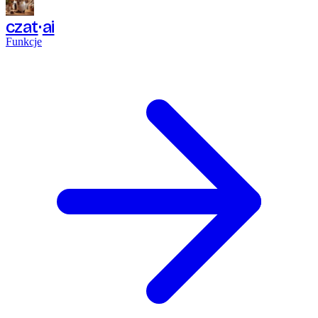
czat
ai
Funkcje