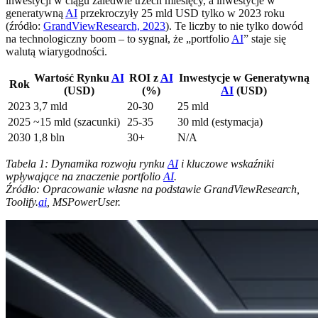
inwestycji w ciągu zaledwie trzech miesięcy, a inwestycje w
generatywną
AI
przekroczyły 25 mld USD tylko w 2023 roku
(źródło:
GrandViewResearch, 2023
). Te liczby to nie tylko dowód
na technologiczny boom – to sygnał, że „portfolio
AI
” staje się
walutą wiarygodności.
Wartość Rynku
AI
ROI z
AI
Inwestycje w Generatywną
Rok
(USD)
(%)
AI
(USD)
2023
3,7 mld
20-30
25 mld
2025
~15 mld (szacunki)
25-35
30 mld (estymacja)
2030
1,8 bln
30+
N/A
Tabela 1: Dynamika rozwoju rynku
AI
i kluczowe wskaźniki
wpływające na znaczenie portfolio
AI
.
Źródło: Opracowanie własne na podstawie GrandViewResearch,
Toolify.
ai
, MSPowerUser.