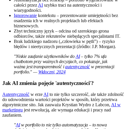
całości przez
AI
szybko traci na autentyczności i
wiarygodności.
Ignorowanie
kontekstu – prezentowanie umiejętności bez
osadzenia ich w realnych projektach lub efektach
biznesowych.
Zbyt techniczny język – odcina od szerokiego grona
odbiorców, także rekruterów niebędących specjalistami IT.
Brak ludzkiego nadzoru („człowieka w pętli”) – ryzyko
błędów i nieetycznych prezentacji (źródło: J.P. Morgan).
"Niskie zaufanie użytkowników do
AI
– tylko 7% ufa
chatbotom przy ważnych decyzjach, co pokazuje, jak
ważna jest transparentność i
autentyczność
w prezentacji
portfolio." —
Widoczni, 2024
Jak AI zmienia pojęcie 'autentyczności'?
Autentyczność
w erze
AI
to nie tylko szczerość, ale także zdolność
do udowodnienia wartości projektów w sposób, który przetrwa
algorytmiczne sito. Jak zauważa Krystian Wydro z Labcon,
AI w
marketingu
jest rewolucją, ale wymaga edukacji i pracy nad
zaufaniem.
"
AI
w portfolio to nie tylko automatyzacja – to nowa