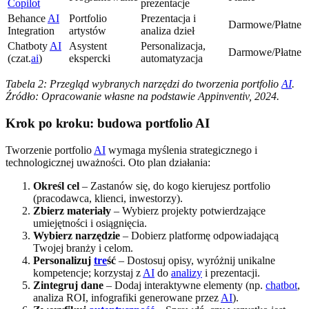
Copilot
prezentacje
Behance
AI
Portfolio
Prezentacja i
Darmowe/Płatne
Integration
artystów
analiza dzieł
Chatboty
AI
Asystent
Personalizacja,
Darmowe/Płatne
(czat.
ai
)
ekspercki
automatyzacja
Tabela 2: Przegląd wybranych narzędzi do tworzenia portfolio
AI
.
Źródło: Opracowanie własne na podstawie Appinventiv, 2024.
Krok po kroku: budowa portfolio AI
Tworzenie portfolio
AI
wymaga myślenia strategicznego i
technologicznej uważności. Oto plan działania:
Określ cel
– Zastanów się, do kogo kierujesz portfolio
(pracodawca, klienci, inwestorzy).
Zbierz materiały
– Wybierz projekty potwierdzające
umiejętności i osiągnięcia.
Wybierz narzędzie
– Dobierz platformę odpowiadającą
Twojej branży i celom.
Personalizuj
tre
ść
– Dostosuj opisy, wyróżnij unikalne
kompetencje; korzystaj z
AI
do
analizy
i prezentacji.
Zintegruj dane
– Dodaj interaktywne elementy (np.
chatbot
,
analiza ROI, infografiki generowane przez
AI
).