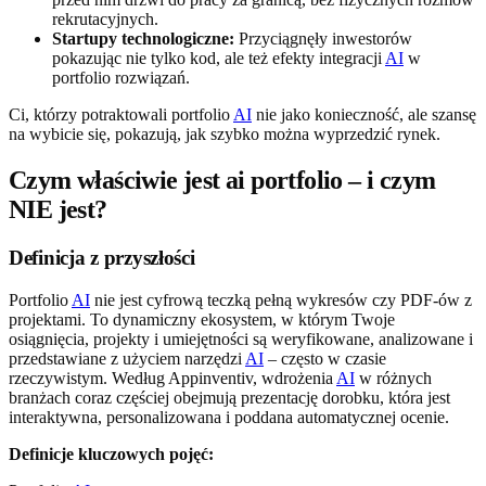
rekrutacyjnych.
Startupy technologiczne:
Przyciągnęły inwestorów
pokazując nie tylko kod, ale też efekty integracji
AI
w
portfolio rozwiązań.
Ci, którzy potraktowali portfolio
AI
nie jako konieczność, ale szansę
na wybicie się, pokazują, jak szybko można wyprzedzić rynek.
Czym właściwie jest ai portfolio – i czym
NIE jest?
Definicja z przyszłości
Portfolio
AI
nie jest cyfrową teczką pełną wykresów czy PDF-ów z
projektami. To dynamiczny ekosystem, w którym Twoje
osiągnięcia, projekty i umiejętności są weryfikowane, analizowane i
przedstawiane z użyciem narzędzi
AI
– często w czasie
rzeczywistym. Według Appinventiv, wdrożenia
AI
w różnych
branżach coraz częściej obejmują prezentację dorobku, która jest
interaktywna, personalizowana i poddana automatycznej ocenie.
Definicje kluczowych pojęć: