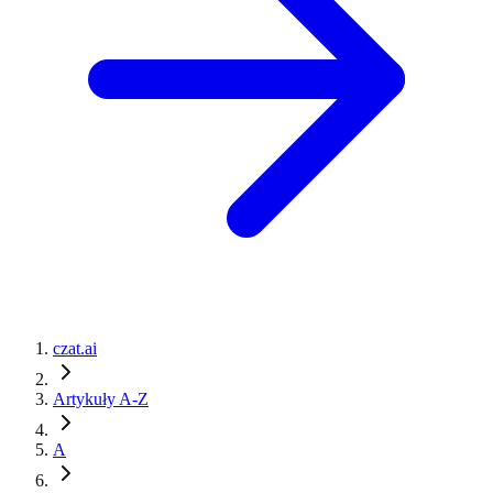
czat.ai
Artykuły A-Z
A