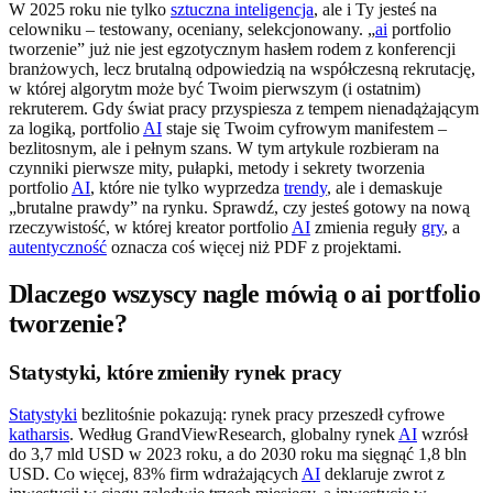
W 2025 roku nie tylko
sztuczna inteligencja
, ale i Ty jesteś na
celowniku – testowany, oceniany, selekcjonowany. „
ai
portfolio
tworzenie” już nie jest egzotycznym hasłem rodem z konferencji
branżowych, lecz brutalną odpowiedzią na współczesną rekrutację,
w której algorytm może być Twoim pierwszym (i ostatnim)
rekruterem. Gdy świat pracy przyspiesza z tempem nienadążającym
za logiką, portfolio
AI
staje się Twoim cyfrowym manifestem –
bezlitosnym, ale i pełnym szans. W tym artykule rozbieram na
czynniki pierwsze mity, pułapki, metody i sekrety tworzenia
portfolio
AI
, które nie tylko wyprzedza
trendy
, ale i demaskuje
„brutalne prawdy” na rynku. Sprawdź, czy jesteś gotowy na nową
rzeczywistość, w której kreator portfolio
AI
zmienia reguły
gry
, a
autentyczność
oznacza coś więcej niż PDF z projektami.
Dlaczego wszyscy nagle mówią o ai portfolio
tworzenie?
Statystyki, które zmieniły rynek pracy
Statystyki
bezlitośnie pokazują: rynek pracy przeszedł cyfrowe
katharsis
. Według GrandViewResearch, globalny rynek
AI
wzrósł
do 3,7 mld USD w 2023 roku, a do 2030 roku ma sięgnąć 1,8 bln
USD. Co więcej, 83% firm wdrażających
AI
deklaruje zwrot z