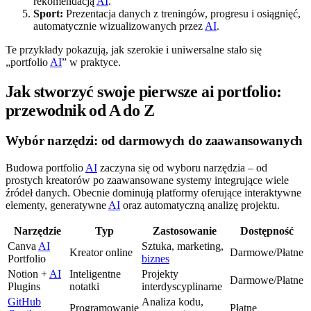
rekomendacją
AI
.
Sport:
Prezentacja danych z treningów, progresu i osiągnięć,
automatycznie wizualizowanych przez
AI
.
Te przykłady pokazują, jak szerokie i uniwersalne stało się
„portfolio
AI
” w praktyce.
Jak stworzyć swoje pierwsze ai portfolio:
przewodnik od A do Z
Wybór narzędzi: od darmowych do zaawansowanych
Budowa portfolio
AI
zaczyna się od wyboru narzędzia – od
prostych kreatorów po zaawansowane systemy integrujące wiele
źródeł danych. Obecnie dominują platformy oferujące interaktywne
elementy, generatywne
AI
oraz automatyczną analizę projektu.
Narzędzie
Typ
Zastosowanie
Dostępność
Canva
AI
Sztuka, marketing,
Kreator online
Darmowe/Płatne
Portfolio
biznes
Notion +
AI
Inteligentne
Projekty
Darmowe/Płatne
Plugins
notatki
interdyscyplinarne
GitHub
Analiza kodu,
Programowanie
Płatne