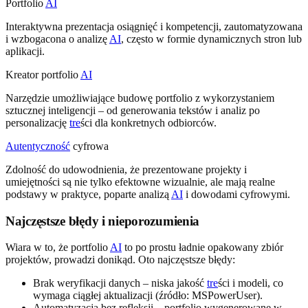
Portfolio
AI
Interaktywna prezentacja osiągnięć i kompetencji, zautomatyzowana
i wzbogacona o analizę
AI
, często w formie dynamicznych stron lub
aplikacji.
Kreator portfolio
AI
Narzędzie umożliwiające budowę portfolio z wykorzystaniem
sztucznej inteligencji – od generowania tekstów i analiz po
personalizację
tre
ści dla konkretnych odbiorców.
Autentyczność
cyfrowa
Zdolność do udowodnienia, że prezentowane projekty i
umiejętności są nie tylko efektowne wizualnie, ale mają realne
podstawy w praktyce, poparte analizą
AI
i dowodami cyfrowymi.
Najczęstsze błędy i nieporozumienia
Wiara w to, że portfolio
AI
to po prostu ładnie opakowany zbiór
projektów, prowadzi donikąd. Oto najczęstsze błędy:
Brak weryfikacji danych – niska jakość
tre
ści i modeli, co
wymaga ciągłej aktualizacji (źródło: MSPowerUser).
Automatyzacja bez refleksji – portfolio wygenerowane w