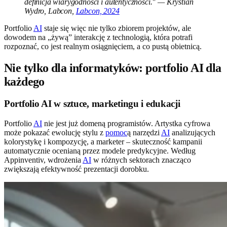
definicja wiarygodności i autentyczności." — Krystian
Wydro, Labcon,
Labcon, 2024
Portfolio
AI
staje się więc nie tylko zbiorem projektów, ale
dowodem na „żywą” interakcję z technologią, która potrafi
rozpoznać, co jest realnym osiągnięciem, a co pustą obietnicą.
Nie tylko dla informatyków: portfolio AI dla
każdego
Portfolio AI w sztuce, marketingu i edukacji
Portfolio
AI
nie jest już domeną programistów. Artystka cyfrowa
może pokazać ewolucję stylu z
pomoc
ą narzędzi
AI
analizujących
kolorystykę i kompozycję, a marketer – skuteczność kampanii
automatycznie ocenianą przez modele predykcyjne. Według
Appinventiv, wdrożenia
AI
w różnych sektorach znacząco
zwiększają efektywność prezentacji dorobku.