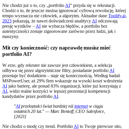
Nie chodzi już o to, czy „portfolio
AI
” przyda się w rekrutacji.
Chodzi o to, ile jeszcze można ignorować cyfrową rewolucję, której
tempo wyznacza nie człowiek, a algorytm. Aktualne dane
Toolify.ai,
2023
pokazują, że nawet doświadczeni analitycy
AI
odczuwają
presję wyników –
AI
nie wybacza błędów, a portfolio bez
autentyczności zostaje zignorowane zarówno przez ludzi, jak i
maszyny.
Mit czy konieczność: czy naprawdę musisz mieć
portfolio AI?
W erze, gdy rekruter nie zawsze jest człowiekiem, a selekcja
odbywa się przez algorytmiczne filtry, posiadanie portfolio
AI
przestaje być dodatkiem – staje się koniecznością. Według badań
MSPowerUser, aż 29% firm wskazuje na wysoki koszt wdrożenia
AI
jako barierę, ale ponad 83% organizacji, które już korzystają z
AI
, widzi realne korzyści w lepszej prezentacji kompetencji
kandydatów przez portfolio
AI
.
"
AI
przekształci świat bardziej niż
internet
w ciągu
ostatnich 20 lat." — Marc Benioff, CEO Salesforce,
[2023]
Nie chodzi o modę czy trend. Portfolio
AI
to Twoje pierwsze sito,