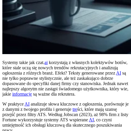
Systemy takie jak czat.
ai
korzystają z własnych kolektywów botów,
które stale uczą się nowych trendów rekrutacyjnych i analizują
ogłoszenia z różnych branż. Efekt? Teksty generowane przez
AI
są
nie tylko poprawne stylistycznie, ale też zaskakująco dobrze
dopasowane do specyfiki danej firmy czy stanowiska. Jednak nawet
najlepszy algorytm nie zastąpi świadomego użytkownika, który wie,
jakie
informacje
są ważne dla rekrutera.
W praktyce
AI
analizuje słowa kluczowe z ogłoszenia, porównuje je
z danymi z twojego profilu i generuje
tre
ści, które mają szansę
przejść przez filtry ATS. Według Jobscan (2023), aż 98% firm z listy
Fortune wykorzystuje systemy ATS wspierane
AI
, co czyni
umiejętność ich obsługi kluczową dla skutecznego poszukiwania
pracy.