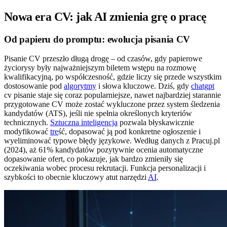
Nowa era CV: jak AI zmienia grę o pracę
Od papieru do promptu: ewolucja pisania CV
Pisanie CV przeszło długą drogę – od czasów, gdy papierowe
życiorysy były najważniejszym biletem wstępu na rozmowę
kwalifikacyjną, po współczesność, gdzie liczy się przede wszystkim
dostosowanie pod
algorytmy
i słowa kluczowe. Dziś, gdy
chatgpt
cv pisanie staje się coraz popularniejsze, nawet najbardziej starannie
przygotowane CV może zostać wykluczone przez system śledzenia
kandydatów (ATS), jeśli nie spełnia określonych kryteriów
technicznych.
Sztuczna inteligencja
pozwala błyskawicznie
modyfikować
tre
ść, dopasować ją pod konkretne ogłoszenie i
wyeliminować typowe błędy językowe. Według danych z Pracuj.pl
(2024), aż 61% kandydatów pozytywnie ocenia automatyczne
dopasowanie ofert, co pokazuje, jak bardzo zmieniły się
oczekiwania wobec procesu rekrutacji. Funkcja personalizacji i
szybkości to obecnie kluczowy atut narzędzi
AI
.