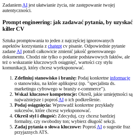
Zadaniem
AI
jest ułatwianie życia, nie zastępowanie twojej
autentyczności.
Prompt engineering: jak zadawać pytania, by uzyskać
killer CV
Sztuka promptowania to jeden z najczęściej ignorowanych
aspektów korzystania z
chatgpt
cv pisanie. Odpowiednie pytanie
zadane
AI
potrafi całkowicie zmienić jakość generowanego
dokumentu. Chodzi nie tylko o podanie podstawowych faktów, ale
też o wskazanie kluczowych osiągnięć, wartości czy stylu
komunikacji, który chcesz wyeksponować.
Zdefiniuj stanowisko i branżę:
Podaj konkretne
informacje
o stanowisku, na które aplikujesz (np. "specjalista ds.
marketingu cyfrowego w branży e-commerce").
Wskaż kluczowe kompetencje:
Określ, jakie umiejętności są
najważniejsze i poproś
AI
o ich podkreślenie.
Podaj osiągnięcia:
Wprowadź konkretne przykłady
sukcesów, które chcesz wyeksponować.
Określ styl i długość:
Zdecyduj, czy chcesz bardziej
formalny, czy swobodny ton; wybierz długość sekcji.
Zadaj pytania o słowa kluczowe:
Poproś
AI
o sugestie fraz
przyjaznych ATS.