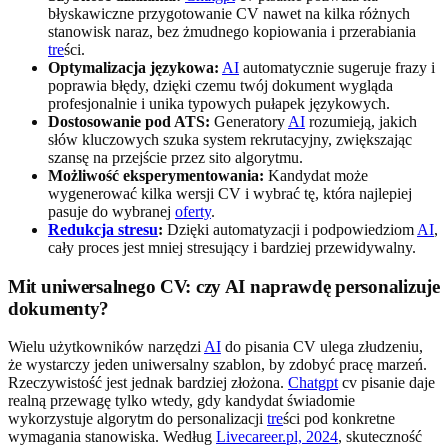
błyskawiczne przygotowanie CV nawet na kilka różnych
stanowisk naraz, bez żmudnego kopiowania i przerabiania
tre
ści.
Optymalizacja językowa:
AI
automatycznie sugeruje frazy i
poprawia błędy, dzięki czemu twój dokument wygląda
profesjonalnie i unika typowych pułapek językowych.
Dostosowanie pod ATS:
Generatory
AI
rozumieją, jakich
słów kluczowych szuka system rekrutacyjny, zwiększając
szansę na przejście przez sito algorytmu.
Możliwość eksperymentowania:
Kandydat może
wygenerować kilka wersji CV i wybrać tę, która najlepiej
pasuje do wybranej
oferty
.
Redukcja stresu
:
Dzięki automatyzacji i podpowiedziom
AI
,
cały proces jest mniej stresujący i bardziej przewidywalny.
Mit uniwersalnego CV: czy AI naprawdę personalizuje
dokumenty?
Wielu użytkowników narzędzi
AI
do pisania CV ulega złudzeniu,
że wystarczy jeden uniwersalny szablon, by zdobyć pracę marzeń.
Rzeczywistość jest jednak bardziej złożona.
Chatgpt
cv pisanie daje
realną przewagę tylko wtedy, gdy kandydat świadomie
wykorzystuje algorytm do personalizacji
tre
ści pod konkretne
wymagania stanowiska. Według
Livecareer.pl, 2024
, skuteczność