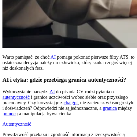
Warto pamiętać, że choć
AI
pomaga pokonać pierwsze filtry ATS, to
ostateczna decyzja należy do człowieka, który szuka czegoś więcej
niż doskonałych fraz.
AI i etyka: gdzie przebiega granica autentyczności?
Wykorzystanie narzędzi
AI
do pisania CV rodzi pytania o
autentyczność
i granice uczciwości wobec siebie oraz przyszłego
pracodawcy. Czy korzystając z
chatgpt
, nie zacierasz własnego stylu
i doświadczeń? Odpowiedzi nie są jednoznaczne, a
granica
między
pomoc
ą a manipulacją bywa cienka.
Autentyczność
Prawdziwość przekazu i zgodność informacji z rzeczywistością