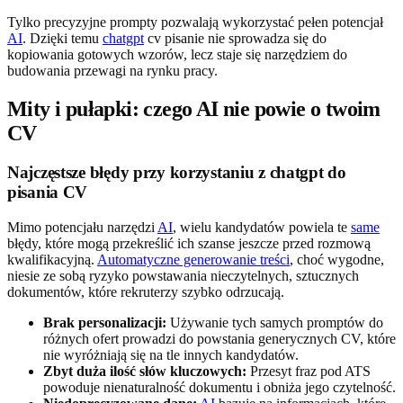
Tylko precyzyjne prompty pozwalają wykorzystać pełen potencjał
AI
. Dzięki temu
chatgpt
cv pisanie nie sprowadza się do
kopiowania gotowych wzorów, lecz staje się narzędziem do
budowania przewagi na rynku pracy.
Mity i pułapki: czego AI nie powie o twoim
CV
Najczęstsze błędy przy korzystaniu z chatgpt do
pisania CV
Mimo potencjału narzędzi
AI
, wielu kandydatów powiela te
same
błędy, które mogą przekreślić ich szanse jeszcze przed rozmową
kwalifikacyjną.
Automatyczne generowanie treści
, choć wygodne,
niesie ze sobą ryzyko powstawania nieczytelnych, sztucznych
dokumentów, które rekruterzy szybko odrzucają.
Brak personalizacji:
Używanie tych samych promptów do
różnych ofert prowadzi do powstania generycznych CV, które
nie wyróżniają się na tle innych kandydatów.
Zbyt duża ilość słów kluczowych:
Przesyt fraz pod ATS
powoduje nienaturalność dokumentu i obniża jego czytelność.