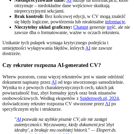
Niedoprecyzowane dane:
AI
bazuje na informacjach, które
otrzymuje – niedokładne dane wejściowe skutkują
nieprecyzyjnymi sekcjami.
Brak kontroli:
Bez końcowej edycji, w CV mogą znaleźć
się błędy logiczne, powtórzenia lub nieaktualne
informacje
.
Nieczytelny układ graficzny:
Chatgpt
generuje
tre
ść, ale nie
zawsze dba o formatowanie, ważne w oczach rekrutera.
Unikanie tych pułapek wymaga krytycznego podejścia i
umiejętności wyłapywania błędów, których
AI
nie zawsze
dostrzeże.
Czy rekruter rozpozna AI-generated CV?
Wbrew pozorom, coraz więcej rekruterów jest w stanie odróżnić
dokument napisany przez
AI
od tego stworzonego samodzielnie.
Wynika to z pewnych charakterystycznych cech, takich jak
powtarzalność fraz, zbyt formalny język oraz brak niuansów
osobowościowych. Według ekspertów z
Spidersweb.pl, 2024
,
doświadczony rekruter rozpozna CV stworzone przez
AI
po
specyficznym stylu i strukturze.
"
AI
pozwala na szybkie pisanie CV, ale nie zastąpi
autentyczności. Wyczuwamy, kiedy dokument jest 'zbyt
idealny', a brakuje mu osobistej historii." — Ekspert ds.