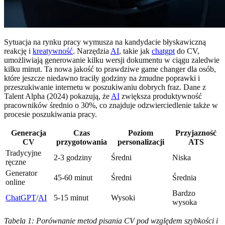
Sytuacja na rynku pracy wymusza na kandydacie błyskawiczną
reakcję i
kreatywność
. Narzędzia
AI
, takie jak
chatgpt
do CV,
umożliwiają generowanie kilku wersji dokumentu w ciągu zaledwie
kilku minut. Ta nowa jakość to prawdziwe game changer dla osób,
które jeszcze niedawno traciły godziny na żmudne poprawki i
przeszukiwanie internetu w poszukiwaniu dobrych fraz. Dane z
Talent Alpha (2024) pokazują, że
AI
zwiększa produktywność
pracowników średnio o 30%, co znajduje odzwierciedlenie także w
procesie poszukiwania pracy.
Generacja
Czas
Poziom
Przyjazność
CV
przygotowania
personalizacji
ATS
Tradycyjne
2-3 godziny
Średni
Niska
ręczne
Generator
45-60 minut
Średni
Średnia
online
Bardzo
ChatGPT
/
AI
5-15 minut
Wysoki
wysoka
Tabela 1: Porównanie metod pisania CV pod względem szybkości i