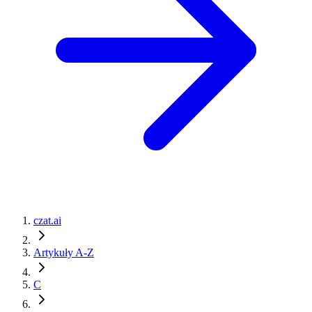
czat.ai
Artykuły A-Z
C