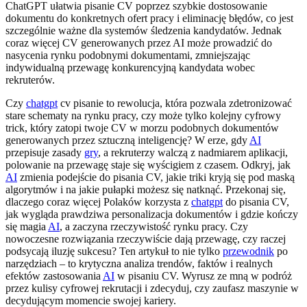
ChatGPT ułatwia pisanie CV poprzez szybkie dostosowanie
dokumentu do konkretnych ofert pracy i eliminację błędów, co jest
szczególnie ważne dla systemów śledzenia kandydatów. Jednak
coraz więcej CV generowanych przez AI może prowadzić do
nasycenia rynku podobnymi dokumentami, zmniejszając
indywidualną przewagę konkurencyjną kandydata wobec
rekruterów.
Czy
chatgpt
cv pisanie to rewolucja, która pozwala zdetronizować
stare schematy na rynku pracy, czy może tylko kolejny cyfrowy
trick, który zatopi twoje CV w morzu podobnych dokumentów
generowanych przez sztuczną inteligencję? W erze, gdy
AI
przepisuje zasady
gry
, a rekruterzy walczą z nadmiarem aplikacji,
polowanie na przewagę staje się wyścigiem z czasem. Odkryj, jak
AI
zmienia podejście do pisania CV, jakie triki kryją się pod maską
algorytmów i na jakie pułapki możesz się natknąć. Przekonaj się,
dlaczego coraz więcej Polaków korzysta z
chatgpt
do pisania CV,
jak wygląda prawdziwa personalizacja dokumentów i gdzie kończy
się magia
AI
, a zaczyna rzeczywistość rynku pracy. Czy
nowoczesne rozwiązania rzeczywiście dają przewagę, czy raczej
podsycają iluzję sukcesu? Ten artykuł to nie tylko
przewodnik
po
narzędziach – to krytyczna analiza trendów, faktów i realnych
efektów zastosowania
AI
w pisaniu CV. Wyrusz ze mną w podróż
przez kulisy cyfrowej rekrutacji i zdecyduj, czy zaufasz maszynie w
decydującym momencie swojej kariery.