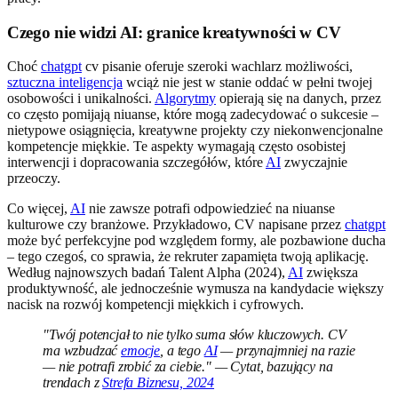
Czego nie widzi AI: granice kreatywności w CV
Choć
chatgpt
cv pisanie oferuje szeroki wachlarz możliwości,
sztuczna inteligencja
wciąż nie jest w stanie oddać w pełni twojej
osobowości i unikalności.
Algorytmy
opierają się na danych, przez
co często pomijają niuanse, które mogą zadecydować o sukcesie –
nietypowe osiągnięcia, kreatywne projekty czy niekonwencjonalne
kompetencje miękkie. Te aspekty wymagają często osobistej
interwencji i dopracowania szczegółów, które
AI
zwyczajnie
przeoczy.
Co więcej,
AI
nie zawsze potrafi odpowiedzieć na niuanse
kulturowe czy branżowe. Przykładowo, CV napisane przez
chatgpt
może być perfekcyjne pod względem formy, ale pozbawione ducha
– tego czegoś, co sprawia, że rekruter zapamięta twoją aplikację.
Według najnowszych badań Talent Alpha (2024),
AI
zwiększa
produktywność, ale jednocześnie wymusza na kandydacie większy
nacisk na rozwój kompetencji miękkich i cyfrowych.
"Twój potencjał to nie tylko suma słów kluczowych. CV
ma wzbudzać
emocje
, a tego
AI
— przynajmniej na razie
— nie potrafi zrobić za ciebie." — Cytat, bazujący na
trendach z
Strefa Biznesu, 2024