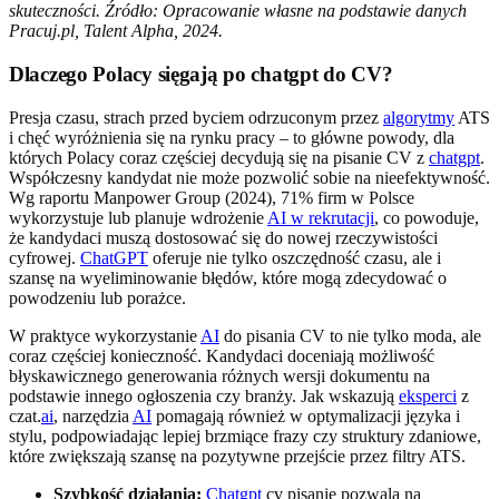
skuteczności. Źródło: Opracowanie własne na podstawie danych
Pracuj.pl, Talent Alpha, 2024.
Dlaczego Polacy sięgają po chatgpt do CV?
Presja czasu, strach przed byciem odrzuconym przez
algorytmy
ATS
i chęć wyróżnienia się na rynku pracy – to główne powody, dla
których Polacy coraz częściej decydują się na pisanie CV z
chatgpt
.
Współczesny kandydat nie może pozwolić sobie na nieefektywność.
Wg raportu Manpower Group (2024), 71% firm w Polsce
wykorzystuje lub planuje wdrożenie
AI w rekrutacji
, co powoduje,
że kandydaci muszą dostosować się do nowej rzeczywistości
cyfrowej.
ChatGPT
oferuje nie tylko oszczędność czasu, ale i
szansę na wyeliminowanie błędów, które mogą zdecydować o
powodzeniu lub porażce.
W praktyce wykorzystanie
AI
do pisania CV to nie tylko moda, ale
coraz częściej konieczność. Kandydaci doceniają możliwość
błyskawicznego generowania różnych wersji dokumentu na
podstawie innego ogłoszenia czy branży. Jak wskazują
eksperci
z
czat.
ai
, narzędzia
AI
pomagają również w optymalizacji języka i
stylu, podpowiadając lepiej brzmiące frazy czy struktury zdaniowe,
które zwiększają szansę na pozytywne przejście przez filtry ATS.
Szybkość działania:
Chatgpt
cv pisanie pozwala na