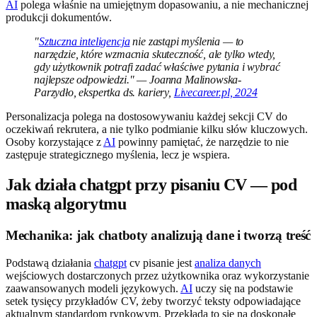
AI
polega właśnie na umiejętnym dopasowaniu, a nie mechanicznej
produkcji dokumentów.
"
Sztuczna inteligencja
nie zastąpi myślenia — to
narzędzie, które wzmacnia skuteczność, ale tylko wtedy,
gdy użytkownik potrafi zadać właściwe pytania i wybrać
najlepsze odpowiedzi." — Joanna Malinowska-
Parzydło, ekspertka ds. kariery,
Livecareer.pl, 2024
Personalizacja polega na dostosowywaniu każdej sekcji CV do
oczekiwań rekrutera, a nie tylko podmianie kilku słów kluczowych.
Osoby korzystające z
AI
powinny pamiętać, że narzędzie to nie
zastępuje strategicznego myślenia, lecz je wspiera.
Jak działa chatgpt przy pisaniu CV — pod
maską algorytmu
Mechanika: jak chatboty analizują dane i tworzą treść
Podstawą działania
chatgpt
cv pisanie jest
analiza danych
wejściowych dostarczonych przez użytkownika oraz wykorzystanie
zaawansowanych modeli językowych.
AI
uczy się na podstawie
setek tysięcy przykładów CV, żeby tworzyć teksty odpowiadające
aktualnym standardom rynkowym. Przekłada to się na doskonałe