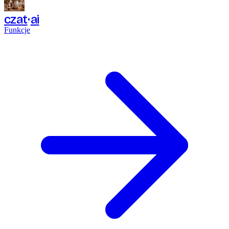
czat
ai
Funkcje