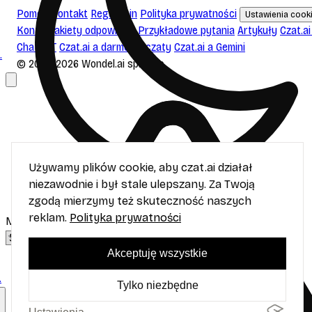
Pomoc
Kontakt
Regulamin
Polityka prywatności
Ustawienia cook
Konto
Pakiety odpowiedzi
Przykładowe pytania
Artykuły
Czat.ai
ChatGPT
Czat.ai a darmowe czaty
Czat.ai a Gemini
.
© 2023-2026 Wondel.ai sp. z o.o.
Używamy plików cookie, aby czat.ai działał
niezawodnie i był stale ulepszany. Za Twoją
zgodą mierzymy też skuteczność naszych
reklam.
Polityka prywatności
Motyw
Akceptuję wszystkie
.
Tylko niezbędne