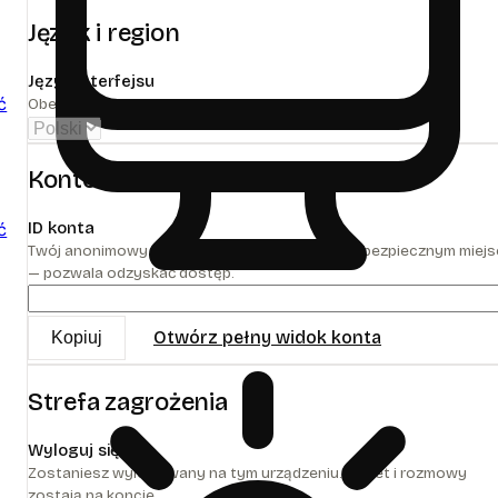
Język i region
Język interfejsu
ć
Obecnie tylko polski.
Konto
ID konta
ć
Twój anonimowy identyfikator. Zachowaj go w bezpiecznym miej
— pozwala odzyskać dostęp.
Otwórz pełny widok konta
Kopiuj
Strefa zagrożenia
Wyloguj się
Zostaniesz wylogowany na tym urządzeniu. Pakiet i rozmowy
zostają na koncie.