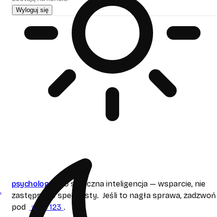
Wyloguj się
psycholog
ai
to sztuczna inteligencja — wsparcie, nie
.
zastępstwo specjalisty. Jeśli to nagła sprawa, zadzwoń
pod
116 123
.