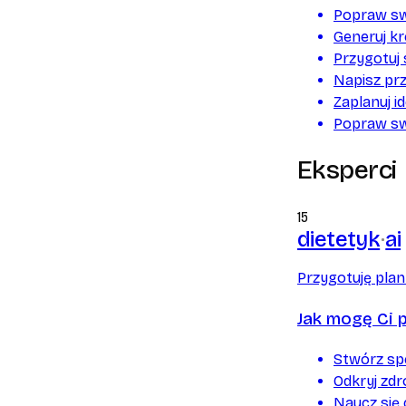
Popraw sw
Generuj k
Przygotuj
Napisz pr
Zaplanuj i
Popraw swo
Eksperci
15
dietetyk
ai
Przygotuję plan 
Jak mogę Ci 
Stwórz sp
Odkryj zd
Naucz się