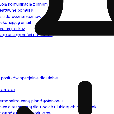
oją komunikację z innymi
reatywne pomysły
 się do ważnej rozmowy
zekonujący email
dealną podróż
je umiejętności prezentacji
posiłków specjalnie dla Ciebie.
pomóc:
ersonalizowany plan żywieniowy
rowe alternatywy dla Twoich ulubionych przekąsek
 czytać etykiety produktów