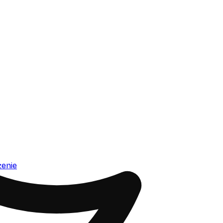
żenie
e