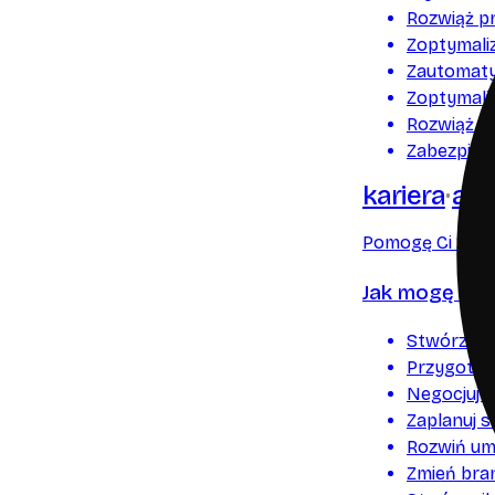
Rozwiąż p
Zoptymaliz
Zautomaty
Zoptymaliz
Rozwiąż p
Zabezpiecz
kariera
ai
Pomogę Ci zała
Jak mogę Ci 
Stwórz pr
Przygotuj 
Negocjuj l
Zaplanuj s
Rozwiń um
Zmień bran