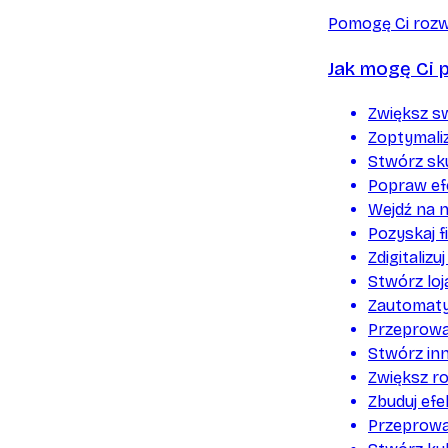
Pomogę Ci rozwi
Jak mogę Ci 
Zwiększ s
Zoptymaliz
Stwórz sk
Popraw ef
Wejdź na 
Pozyskaj 
Zdigitalizu
Stwórz loj
Zautomaty
Przeprowa
Stwórz inn
Zwiększ r
Zbuduj ef
Przeprowad