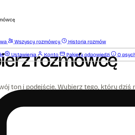
zmówcę
owa
Wszyscy rozmówcy
Historia rozmów
ierz rozmówcę
ki
Ustawienia
Konto
Pakiety odpowiedzi
O psych
j ton i podejście. Wybierz tego, który dziś n
i