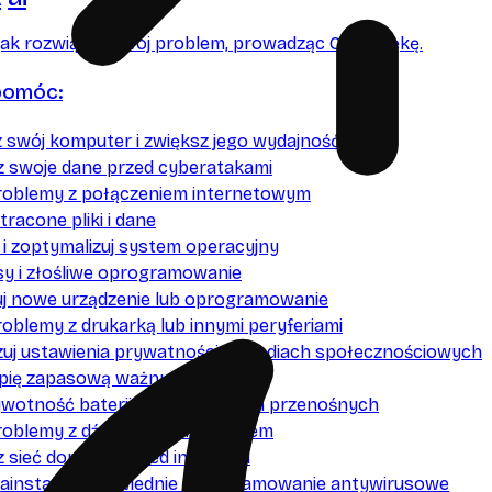
ak rozwiązać Twój problem, prowadząc Cię za rękę.
pomóc:
 swój komputer i zwiększ jego wydajność
z swoje dane przed cyberatakami
roblemy z połączeniem internetowym
tracone pliki i dane
j i zoptymalizuj system operacyjny
sy i złośliwe oprogramowanie
uj nowe urządzenie lub oprogramowanie
oblemy z drukarką lub innymi peryferiami
zuj ustawienia prywatności w mediach społecznościowych
pię zapasową ważnych danych
ywotność baterii w urządzeniach przenośnych
roblemy z dźwiękiem lub obrazem
z sieć domową przed intruzami
 zainstaluj odpowiednie oprogramowanie antywirusowe