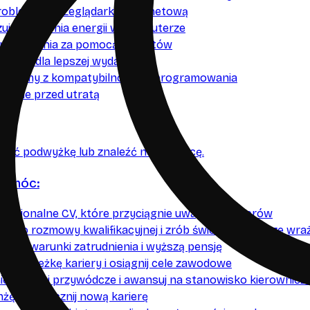
roblemy z przeglądarką internetową
uj ustawienia energii w komputerze
zuj zadania za pomocą skryptów
uj kod dla lepszej wydajności
roblemy z kompatybilnością oprogramowania
 dane przed utratą
twić podwyżkę lub znaleźć nową pracę.
pomóc:
ofesjonalne CV, które przyciągnie uwagę rekruterów
się do rozmowy kwalifikacyjnej i zrób świetne pierwsze wra
epsze warunki zatrudnienia i wyższą pensję
woją ścieżkę kariery i osiągnij cele zawodowe
iejętności przywódcze i awansuj na stanowisko kierownicz
żę i rozpocznij nową karierę