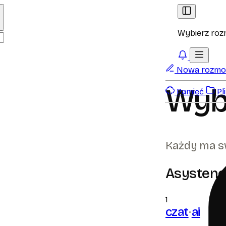
Wybierz ro
Nowa rozm
Wyb
Pamięć
Pli
Każdy ma swó
Asystenc
1
czat
ai