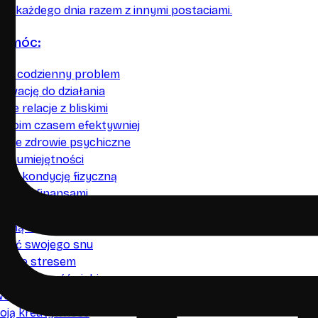
ać każdego dnia razem z innymi postaciami.
pomóc:
wój codzienny problem
ywację do działania
je relacje z bliskimi
 swoim czasem efektywniej
woje zdrowie psychiczne
we umiejętności
oją kondycję fizyczną
swoimi finansami
nflikt w pracy lub w domu
ażną decyzję życiową
kość swojego snu
bie ze stresem
woją pewność siebie
oje nawyki żywieniowe
oją kreatywność