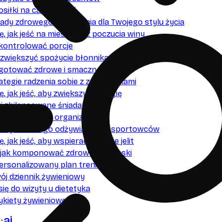
osiłki na cały tydzień
ady zdrowego odżywiania dla Twojego stylu życia
ę, jak jeść na mieście bez poczucia winy
 kontrolować porcje
k zwiększyć spożycie błonnika
 gotować zdrowe i smaczne posiłki
ategie radzenia sobie z zachciankami
ę, jak jeść, aby zwiększyć energię
 zbilansowane śniadanie
 jak nawadniać organizm
sady zdrowego odżywiania dla sportowców
, jak jeść, aby wspierać zdrowie jelit
, jak komponować zdrowe przekąski
ersonalizowany plan treningowy
wój dziennik żywieniowy
się do wizyty u dietetyka
ykiety żywieniowe
k
ai