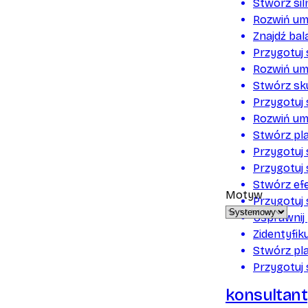
Stwórz si
Rozwiń umi
Znajdź ba
Przygotuj 
Rozwiń um
Stwórz sk
Przygotuj
Rozwiń umi
Stwórz pl
Przygotuj
Przygotuj
Stwórz ef
Motyw
Przygotuj 
Usprawnij
Zidentyfik
Stwórz pla
Przygotuj 
konsultant