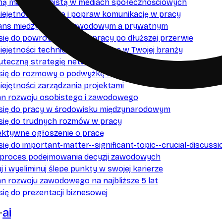
lną markę osobistą w mediach społecznościowych
ejętności miękkie i popraw komunikację w pracy
lans między życiem zawodowym a prywatnym
się do powrotu na rynek pracy po dłuższej przerwie
iejętności techniczne potrzebne w Twojej branży
uteczną strategię networkingu
 się do rozmowy o podwyżkę lub awans
ejętności zarządzania projektami
an rozwoju osobistego i zawodowego
 się do pracy w środowisku międzynarodowym
 się do trudnych rozmów w pracy
ektywne ogłoszenie o pracę
się do important-matter--significant-topic--crucial-discus
 proces podejmowania decyzji zawodowych
uj i wyeliminuj ślepe punkty w swojej karierze
n rozwoju zawodowego na najbliższe 5 lat
się do prezentacji biznesowej
ai