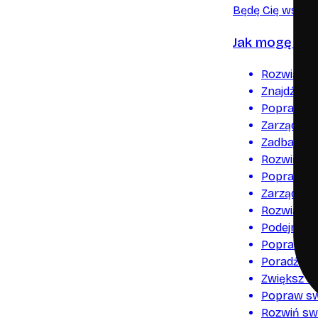
Będę Cię wspier
Jak mogę Ci 
Rozwiąż s
Znajdź mot
Popraw swo
Zarządzaj
Zadbaj o s
Rozwiń no
Popraw sw
Zarządzaj 
Rozwiąż ko
Podejmij w
Popraw ja
Poradź so
Zwiększ s
Popraw sw
Rozwiń sw