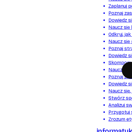
Zaplanuj p
Poznaj zas
Dowiedz si
Naucz się
Odkryj, ja
Naucz się
Poznaj str
Dowiedz si
Skomponuj
Naucz się,
Poznaj za
Dowiedz się
Naucz się
Stwórz sp
Analizuj s
Przygotuj 
Zrozum et
informaty