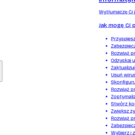
Wytłumaczę Ci j
Jak mogę Ci 
Przyspiesz
Zabezpiec
Rozwiąż p
Odzyskaj u
Zaktualizu
Usuń wiru
Skonfigur
Rozwiąż pr
Zoptymali
Stwórz ko
Zwiększ ż
Rozwiąż p
Zabezpiec
Wybierz i