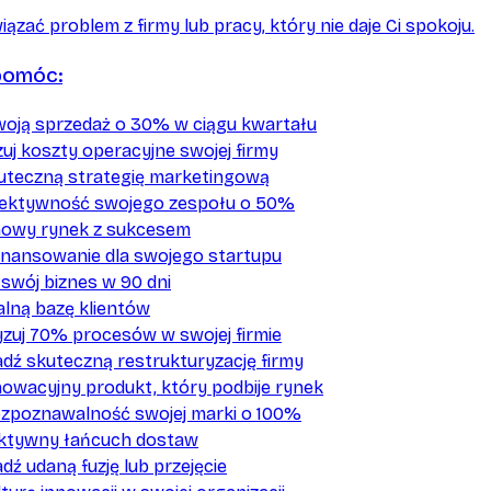
ązać problem z firmy lub pracy, który nie daje Ci spokoju.
pomóc:
woją sprzedaż o 30% w ciągu kwartału
uj koszty operacyjne swojej firmy
uteczną strategię marketingową
ektywność swojego zespołu o 50%
nowy rynek z sukcesem
finansowanie dla swojego startupu
j swój biznes w 90 dni
alną bazę klientów
zuj 70% procesów w swojej firmie
dź skuteczną restrukturyzację firmy
owacyjny produkt, który podbije rynek
ozpoznawalność swojej marki o 100%
ektywny łańcuch dostaw
ź udaną fuzję lub przejęcie