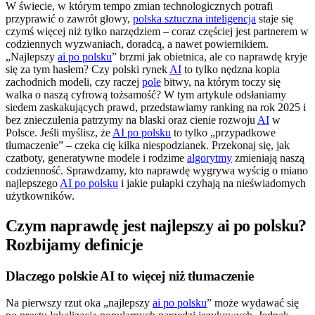
W świecie, w którym tempo zmian technologicznych potrafi
przyprawić o zawrót głowy,
polska sztuczna inteligencja
staje się
czymś więcej niż tylko narzędziem – coraz częściej jest partnerem w
codziennych wyzwaniach, doradcą, a nawet powiernikiem.
„Najlepszy
ai po polsku
” brzmi jak obietnica, ale co naprawdę kryje
się za tym hasłem? Czy polski rynek
AI
to tylko nędzna kopia
zachodnich modeli, czy raczej
pole
bitwy, na którym toczy się
walka o naszą cyfrową tożsamość? W tym artykule odsłaniamy
siedem zaskakujących prawd, przedstawiamy ranking na rok 2025 i
bez znieczulenia patrzymy na blaski oraz cienie rozwoju
AI
w
Polsce. Jeśli myślisz, że
AI po polsku
to tylko „przypadkowe
tłumaczenie” – czeka cię kilka niespodzianek. Przekonaj się, jak
czatboty, generatywne modele i rodzime
algorytmy
zmieniają naszą
codzienność. Sprawdzamy, kto naprawdę wygrywa wyścig o miano
najlepszego
AI po polsku
i jakie pułapki czyhają na nieświadomych
użytkowników.
Czym naprawdę jest najlepszy ai po polsku?
Rozbijamy definicje
Dlaczego polskie AI to więcej niż tłumaczenie
Na pierwszy rzut oka „najlepszy
ai po polsku
” może wydawać się