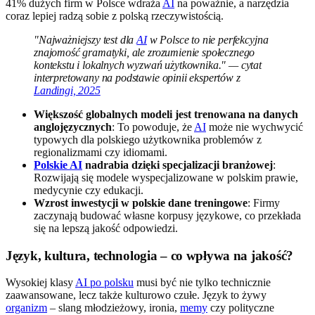
41% dużych firm w Polsce wdraża
AI
na poważnie, a narzędzia
coraz lepiej radzą sobie z polską rzeczywistością.
"Najważniejszy test dla
AI
w Polsce to nie perfekcyjna
znajomość gramatyki, ale zrozumienie społecznego
kontekstu i lokalnych wyzwań użytkownika." — cytat
interpretowany na podstawie opinii ekspertów z
Landingi, 2025
Większość globalnych modeli jest trenowana na danych
anglojęzycznych
: To powoduje, że
AI
może nie wychwycić
typowych dla polskiego użytkownika problemów z
regionalizmami czy idiomami.
Polskie AI
nadrabia dzięki specjalizacji branżowej
:
Rozwijają się modele wyspecjalizowane w polskim prawie,
medycynie czy edukacji.
Wzrost inwestycji w polskie dane treningowe
: Firmy
zaczynają budować własne korpusy językowe, co przekłada
się na lepszą jakość odpowiedzi.
Język, kultura, technologia – co wpływa na jakość?
Wysokiej klasy
AI po polsku
musi być nie tylko technicznie
zaawansowane, lecz także kulturowo czułe. Język to żywy
organizm
– slang młodzieżowy, ironia,
memy
czy polityczne