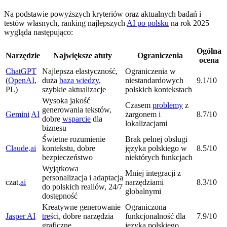
Na podstawie powyższych kryteriów oraz aktualnych badań i
testów własnych, ranking najlepszych
AI po polsku
na rok 2025
wygląda następująco:
Ogólna
Narzędzie
Największe atuty
Ograniczenia
ocena
ChatGPT
Najlepsza elastyczność,
Ograniczenia w
(
OpenAI
,
duża
baza wiedzy
,
niestandardowych
9.1/10
PL)
szybkie aktualizacje
polskich kontekstach
Wysoka jakość
Czasem
problemy
z
generowania tekstów,
Gemini
AI
żargonem i
8.7/10
dobre
wsparcie
dla
lokalizacjami
biznesu
Świetne rozumienie
Brak pełnej obsługi
Claude
.
ai
kontekstu, dobre
języka polskiego w
8.5/10
bezpieczeństwo
niektórych funkcjach
Wyjątkowa
Mniej integracji z
personalizacja i adaptacja
czat.
ai
narzędziami
8.3/10
do polskich realiów, 24/7
globalnymi
dostępność
Kreatywne generowanie
Ograniczona
Jasper AI
tre
ści, dobre narzędzia
funkcjonalność dla
7.9/10
graficzne
języka polskiego