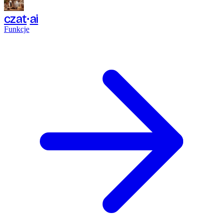
czat
ai
Funkcje