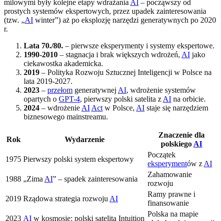
milowymi były kolejne etapy wdrażania
AI
– począwszy od
prostych systemów ekspertowych, przez upadek zainteresowania
(tzw. „
AI
winter”) aż po eksplozję narzędzi generatywnych po 2020
r.
Lata 70./80.
– pierwsze eksperymenty i systemy ekspertowe.
1990-2010
– stagnacja i brak większych wdrożeń,
AI
jako
ciekawostka akademicka.
2019
– Polityka Rozwoju Sztucznej Inteligencji w Polsce na
lata 2019-2027.
2023
–
przełom
generatywnej
AI
, wdrożenie systemów
opartych o
GPT-4
, pierwszy polski satelita z
AI
na orbicie.
2024
– wdrożenie
AI
Act
w Polsce,
AI
staje się narzędziem
biznesowego mainstreamu.
Znaczenie dla
Rok
Wydarzenie
polskiego
AI
Początek
1975
Pierwszy polski system ekspertowy
eksperyment
ów z
AI
Zahamowanie
1988
„Zima
AI
” – spadek zainteresowania
rozwoju
Ramy prawne i
2019
Rządowa strategia rozwoju
AI
finansowanie
Polska na mapie
2023
AI
w kosmosie: polski satelita Intuition