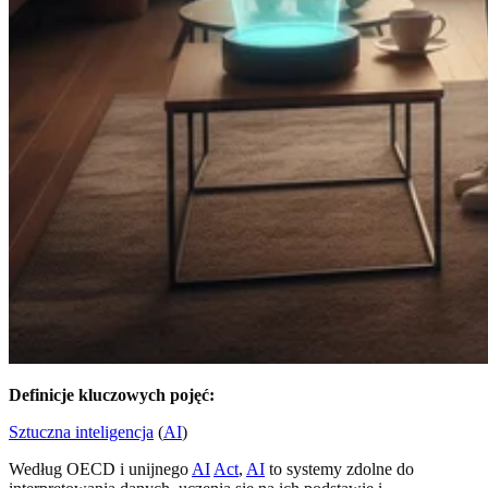
Definicje kluczowych pojęć:
Sztuczna inteligencja
(
AI
)
Według OECD i unijnego
AI
Act
,
AI
to systemy zdolne do