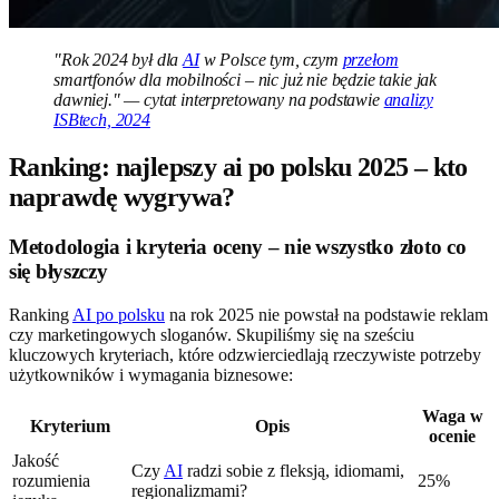
"Rok 2024 był dla
AI
w Polsce tym, czym
przełom
smartfonów dla mobilności – nic już nie będzie takie jak
dawniej." — cytat interpretowany na podstawie
analizy
ISBtech, 2024
Ranking: najlepszy ai po polsku 2025 – kto
naprawdę wygrywa?
Metodologia i kryteria oceny – nie wszystko złoto co
się błyszczy
Ranking
AI po polsku
na rok 2025 nie powstał na podstawie reklam
czy marketingowych sloganów. Skupiliśmy się na sześciu
kluczowych kryteriach, które odzwierciedlają rzeczywiste potrzeby
użytkowników i wymagania biznesowe:
Waga w
Kryterium
Opis
ocenie
Jakość
Czy
AI
radzi sobie z fleksją, idiomami,
rozumienia
25%
regionalizmami?