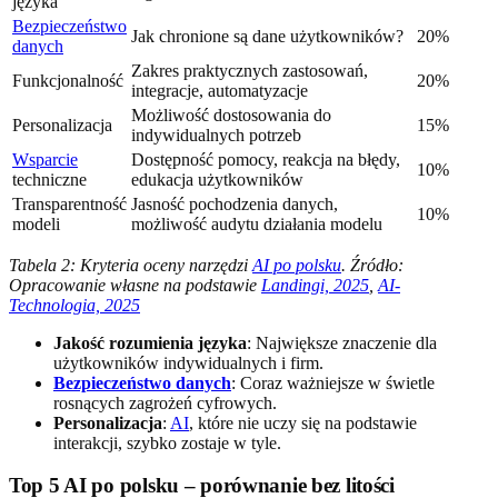
języka
Bezpieczeństwo
Jak chronione są dane użytkowników?
20%
danych
Zakres praktycznych zastosowań,
Funkcjonalność
20%
integracje, automatyzacje
Możliwość dostosowania do
Personalizacja
15%
indywidualnych potrzeb
Wsparcie
Dostępność pomocy, reakcja na błędy,
10%
techniczne
edukacja użytkowników
Transparentność
Jasność pochodzenia danych,
10%
modeli
możliwość audytu działania modelu
Tabela 2: Kryteria oceny narzędzi
AI po polsku
. Źródło:
Opracowanie własne na podstawie
Landingi, 2025
,
AI-
Technologia, 2025
Jakość rozumienia języka
: Największe znaczenie dla
użytkowników indywidualnych i firm.
Bezpieczeństwo danych
: Coraz ważniejsze w świetle
rosnących zagrożeń cyfrowych.
Personalizacja
:
AI
, które nie uczy się na podstawie
interakcji, szybko zostaje w tyle.
Top 5 AI po polsku – porównanie bez litości