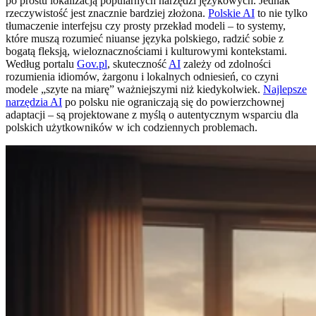
po prostu lokalizacją popularnych narzędzi językowych. Jednak
rzeczywistość jest znacznie bardziej złożona.
Polskie AI
to nie tylko
tłumaczenie interfejsu czy prosty przekład modeli – to systemy,
które muszą rozumieć niuanse języka polskiego, radzić sobie z
bogatą fleksją, wieloznacznościami i kulturowymi kontekstami.
Według portalu
Gov.pl
, skuteczność
AI
zależy od zdolności
rozumienia idiomów, żargonu i lokalnych odniesień, co czyni
modele „szyte na miarę” ważniejszymi niż kiedykolwiek.
Najlepsze
narzędzia AI
po polsku nie ograniczają się do powierzchownej
adaptacji – są projektowane z myślą o autentycznym wsparciu dla
polskich użytkowników w ich codziennych problemach.