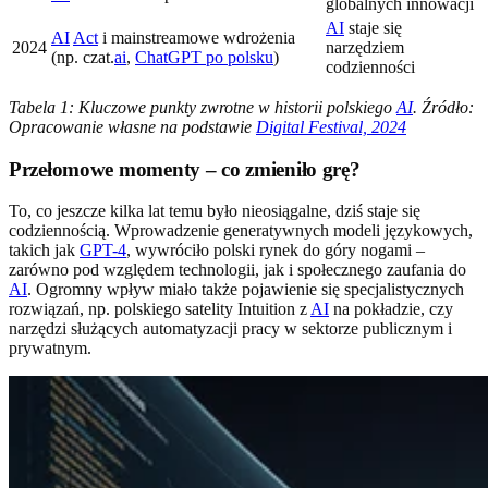
globalnych innowacji
AI
staje się
AI
Act
i mainstreamowe wdrożenia
2024
narzędziem
(np. czat.
ai
,
ChatGPT po polsku
)
codzienności
Tabela 1: Kluczowe punkty zwrotne w historii polskiego
AI
. Źródło:
Opracowanie własne na podstawie
Digital Festival, 2024
Przełomowe momenty – co zmieniło grę?
To, co jeszcze kilka lat temu było nieosiągalne, dziś staje się
codziennością. Wprowadzenie generatywnych modeli językowych,
takich jak
GPT-4
, wywróciło polski rynek do góry nogami –
zarówno pod względem technologii, jak i społecznego zaufania do
AI
. Ogromny wpływ miało także pojawienie się specjalistycznych
rozwiązań, np. polskiego satelity Intuition z
AI
na pokładzie, czy
narzędzi służących automatyzacji pracy w sektorze publicznym i
prywatnym.