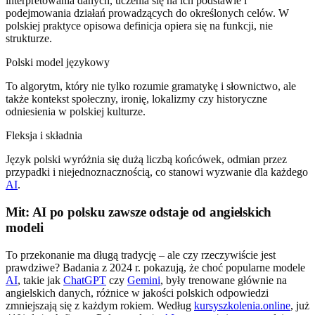
interpretowania danych, uczenia się na ich podstawie i
podejmowania działań prowadzących do określonych celów. W
polskiej praktyce opisowa definicja opiera się na funkcji, nie
strukturze.
Polski model językowy
To algorytm, który nie tylko rozumie gramatykę i słownictwo, ale
także kontekst społeczny, ironię, lokalizmy czy historyczne
odniesienia w polskiej kulturze.
Fleksja i składnia
Język polski wyróżnia się dużą liczbą końcówek, odmian przez
przypadki i niejednoznacznością, co stanowi wyzwanie dla każdego
AI
.
Mit: AI po polsku zawsze odstaje od angielskich
modeli
To przekonanie ma długą tradycję – ale czy rzeczywiście jest
prawdziwe? Badania z 2024 r. pokazują, że choć popularne modele
AI
, takie jak
ChatGPT
czy
Gemini
, były trenowane głównie na
angielskich danych, różnice w jakości polskich odpowiedzi
zmniejszają się z każdym rokiem. Według
kursyszkolenia.online
, już