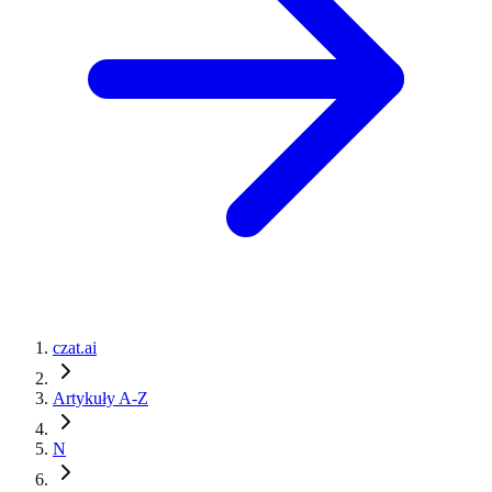
czat.ai
Artykuły A-Z
N