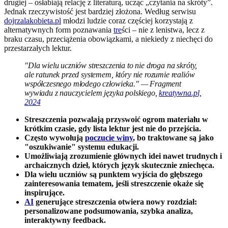
drugiej – osłabiają relację z literaturą, ucząc „czytania na skróty”.
Jednak rzeczywistość jest bardziej złożona. Według serwisu
dojrzalakobieta.pl
młodzi ludzie coraz częściej korzystają z
alternatywnych form poznawania
tre
ści – nie z lenistwa, lecz z
braku czasu, przeciążenia obowiązkami, a niekiedy z niechęci do
przestarzałych lektur.
"Dla wielu uczniów streszczenia to nie droga na skróty,
ale ratunek przed systemem, który nie rozumie realiów
współczesnego młodego człowieka." — Fragment
wywiadu z nauczycielem języka polskiego,
kreatywna.pl,
2024
Streszczenia pozwalają przyswoić ogrom materiału w
krótkim czasie, gdy lista lektur jest nie do przejścia.
Często wywołują
poczucie winy
, bo traktowane są jako
"oszukiwanie" systemu edukacji.
Umożliwiają zrozumienie głównych idei nawet trudnych i
archaicznych dzieł, których język skutecznie zniechęca.
Dla wielu uczniów są punktem wyjścia do głębszego
zainteresowania tematem, jeśli streszczenie okaże się
inspirujące.
AI
generujące streszczenia otwiera nowy rozdział:
personalizowane podsumowania, szybka analiza,
interaktywny feedback.