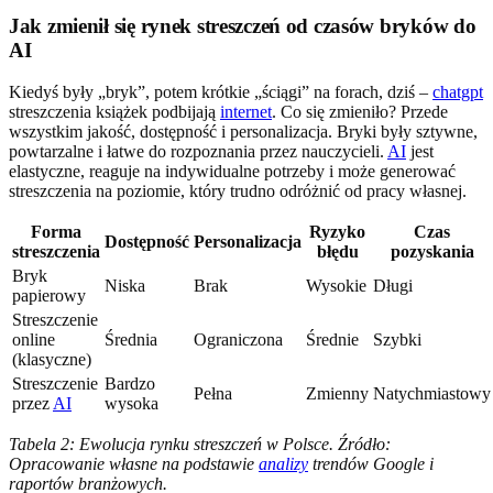
Jak zmienił się rynek streszczeń od czasów bryków do
AI
Kiedyś były „bryk”, potem krótkie „ściągi” na forach, dziś –
chatgpt
streszczenia książek podbijają
internet
. Co się zmieniło? Przede
wszystkim jakość, dostępność i personalizacja. Bryki były sztywne,
powtarzalne i łatwe do rozpoznania przez nauczycieli.
AI
jest
elastyczne, reaguje na indywidualne potrzeby i może generować
streszczenia na poziomie, który trudno odróżnić od pracy własnej.
Forma
Ryzyko
Czas
Dostępność
Personalizacja
streszczenia
błędu
pozyskania
Bryk
Niska
Brak
Wysokie
Długi
papierowy
Streszczenie
online
Średnia
Ograniczona
Średnie
Szybki
(klasyczne)
Streszczenie
Bardzo
Pełna
Zmienny
Natychmiastowy
przez
AI
wysoka
Tabela 2: Ewolucja rynku streszczeń w Polsce. Źródło:
Opracowanie własne na podstawie
analizy
trendów Google i
raportów branżowych.