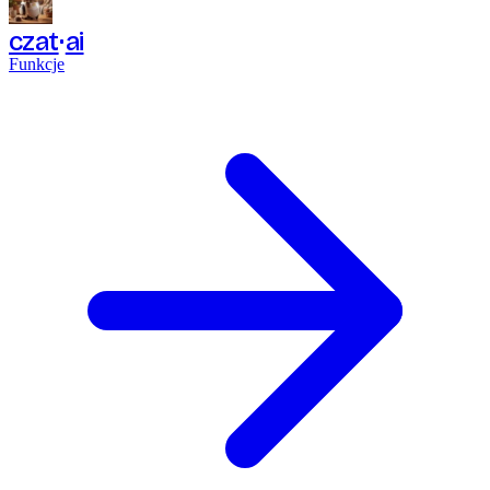
czat
ai
Funkcje