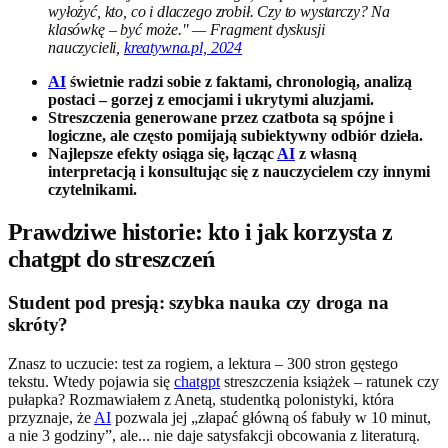
wyłożyć, kto, co i dlaczego zrobił. Czy to wystarczy? Na
klasówkę – być może." — Fragment dyskusji
nauczycieli,
kreatywna.pl, 2024
AI
świetnie radzi sobie z faktami, chronologią, analizą
postaci – gorzej z emocjami i ukrytymi aluzjami.
Streszczenia generowane przez czatbota są spójne i
logiczne, ale często pomijają subiektywny odbiór dzieła.
Najlepsze efekty osiąga się, łącząc
AI
z własną
interpretacją i konsultując się z nauczycielem czy innymi
czytelnikami.
Prawdziwe historie: kto i jak korzysta z
chatgpt do streszczeń
Student pod presją: szybka nauka czy droga na
skróty?
Znasz to uczucie: test za rogiem, a lektura – 300 stron gęstego
tekstu. Wtedy pojawia się
chatgpt
streszczenia książek – ratunek czy
pułapka? Rozmawiałem z Anetą, studentką polonistyki, która
przyznaje, że
AI
pozwala jej „złapać główną oś fabuły w 10 minut,
a nie 3 godziny”, ale... nie daje satysfakcji obcowania z literaturą.