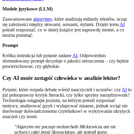
Modele językowe (LLM)
Zaawansowane
algorytmy
, które analizują miliardy tekstów, ucząc
się zależności między słowami, sensami, stylami. Dzięki temu
AI
potrafi rozpoznać, co w danej książce jest naprawdę istotne, a co
można pominąć.
Prompt
Krótka instrukcja lub pytanie zadane
AI
. Odpowiednio
sformułowany prompt decyduje o jakości streszczenia – czy będzie
powierzchowne, czy głębokie.
Czy AI może zastąpić człowieka w analizie lektur?
Pytanie, które rozpala debatę wśród nauczycieli i uczniów: czy
AI
to
już pełnoprawny krytyk literacki, czy tylko sprytny narzędziownik?
Technologia osiągnęła poziom, na którym potrafi rozpoznać
motywy, analizować język i wyłapywać niuanse, jednak wciąż nie
dorównuje doświadczonemu czytelnikowi w wykrywaniu ukrytych
znaczeń czy ironii.
"Algorytm nie poczuje melancholii Mickiewicza ani nie
uchwyci całej ironii Słowackiego, ale potrafi jasno