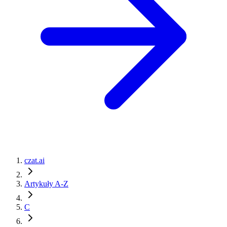
czat.ai
Artykuły A-Z
C