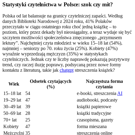
Statystyki czytelnictwa w Polsce: szok czy mit?
Polska od lat balansuje na granicy czytelniczej zapaści. Według
danych Biblioteki Narodowej z 2024 roku, 41% Polaków
przeczytało w ciągu ostatniego roku choć jedną książkę – to
poziom, który przez dekady był nieosiągalny, a teraz wydaje się być
szczytem możliwości społeczeństwa zmęczonego „przymusem
lektury”. Najchętniej czyta młodzież w wieku 15–18 lat (54%),
najmniej – seniorzy po 70. roku życia (25%). Kobiety (47%)
wyraźnie wyprzedzają mężczyzn (35%) w statystykach
czytelniczych. Jednak czy te liczby naprawdę pokazują pozytywny
trend, czy raczej iluzję poprawy, podsycaną przez nowe formy
kontaktu z literaturą, takie jak
chatgpt
streszczenia książek?
Odsetek czytających
Najczęstsza forma
Wiek
(%)
czytania
15–18 lat
54
e-booki, streszczenia
AI
19–29 lat
47
audiobooki, podcasty
30–49 lat
39
książki papierowe
50–69 lat
28
książki tradycyjne
70+ lat
25
czasopisma, gazety
Kobiety
47
forma mieszana
Mężczyźni
35
streszczenia online