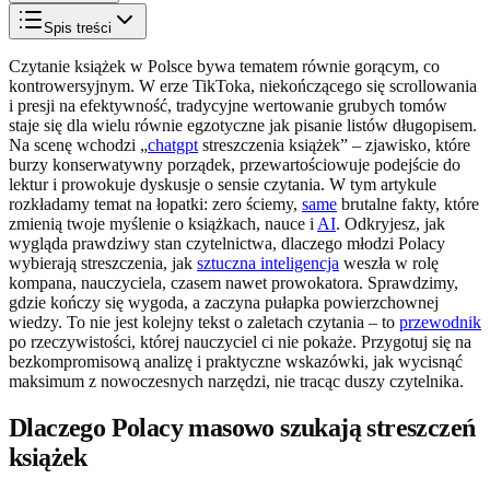
Spis treści
Czytanie książek w Polsce bywa tematem równie gorącym, co
kontrowersyjnym. W erze TikToka, niekończącego się scrollowania
i presji na efektywność, tradycyjne wertowanie grubych tomów
staje się dla wielu równie egzotyczne jak pisanie listów długopisem.
Na scenę wchodzi „
chatgpt
streszczenia książek” – zjawisko, które
burzy konserwatywny porządek, przewartościowuje podejście do
lektur i prowokuje dyskusje o sensie czytania. W tym artykule
rozkładamy temat na łopatki: zero ściemy,
same
brutalne fakty, które
zmienią twoje myślenie o książkach, nauce i
AI
. Odkryjesz, jak
wygląda prawdziwy stan czytelnictwa, dlaczego młodzi Polacy
wybierają streszczenia, jak
sztuczna inteligencja
weszła w rolę
kompana, nauczyciela, czasem nawet prowokatora. Sprawdzimy,
gdzie kończy się wygoda, a zaczyna pułapka powierzchownej
wiedzy. To nie jest kolejny tekst o zaletach czytania – to
przewodnik
po rzeczywistości, której nauczyciel ci nie pokaże. Przygotuj się na
bezkompromisową analizę i praktyczne wskazówki, jak wycisnąć
maksimum z nowoczesnych narzędzi, nie tracąc duszy czytelnika.
Dlaczego Polacy masowo szukają streszczeń
książek