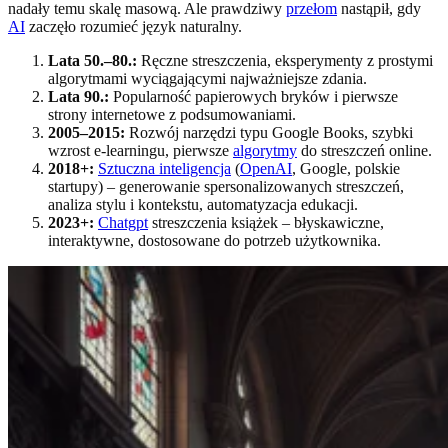
nadały temu skalę masową. Ale prawdziwy
przełom
nastąpił, gdy
AI
zaczęło rozumieć język naturalny.
Lata 50.–80.:
Ręczne streszczenia, eksperymenty z prostymi
algorytmami wyciągającymi najważniejsze zdania.
Lata 90.:
Popularność papierowych bryków i pierwsze
strony internetowe z podsumowaniami.
2005–2015:
Rozwój narzędzi typu Google Books, szybki
wzrost e-learningu, pierwsze
algorytmy
do streszczeń online.
2018+:
Sztuczna inteligencja
(
OpenAI
, Google, polskie
startupy) – generowanie spersonalizowanych streszczeń,
analiza stylu i kontekstu, automatyzacja edukacji.
2023+:
Chatgpt
streszczenia książek – błyskawiczne,
interaktywne, dostosowane do potrzeb użytkownika.