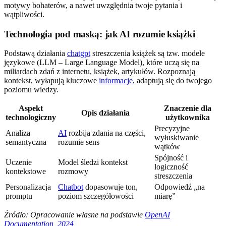
motywy bohaterów, a nawet uwzględnia twoje pytania i
wątpliwości.
Technologia pod maską: jak AI rozumie książki
Podstawą działania
chatgpt
streszczenia książek są tzw. modele
językowe (LLM – Large Language Model), które uczą się na
miliardach zdań z internetu, książek, artykułów. Rozpoznają
kontekst, wyłapują kluczowe
informacje
, adaptują się do twojego
poziomu wiedzy.
Aspekt
Znaczenie dla
Opis działania
technologiczny
użytkownika
Precyzyjne
Analiza
AI
rozbija zdania na części,
wyłuskiwanie
semantyczna
rozumie sens
wątków
Spójność i
Uczenie
Model śledzi kontekst
logiczność
kontekstowe
rozmowy
streszczenia
Personalizacja
Chatbot
dopasowuje ton,
Odpowiedź „na
promptu
poziom szczegółowości
miarę”
Źródło: Opracowanie własne na podstawie
OpenAI
Documentation, 2024