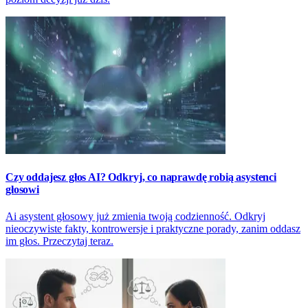
Czy oddajesz głos AI? Odkryj, co naprawdę robią asystenci
głosowi
Ai asystent głosowy już zmienia twoją codzienność. Odkryj
nieoczywiste fakty, kontrowersje i praktyczne porady, zanim oddasz
im głos. Przeczytaj teraz.