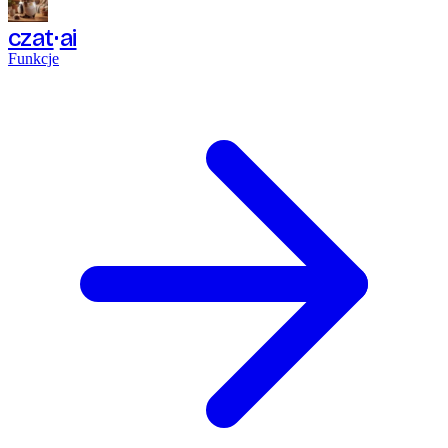
czat
ai
Funkcje