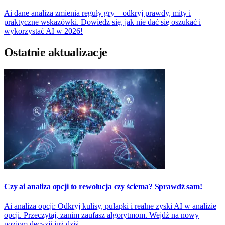
Ai dane analiza zmienia reguły gry – odkryj prawdy, mity i
praktyczne wskazówki. Dowiedz się, jak nie dać się oszukać i
wykorzystać AI w 2026!
Ostatnie aktualizacje
Czy ai analiza opcji to rewolucja czy ściema? Sprawdź sam!
Ai analiza opcji: Odkryj kulisy, pułapki i realne zyski AI w analizie
opcji. Przeczytaj, zanim zaufasz algorytmom. Wejdź na nowy
poziom decyzji już dziś.