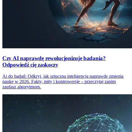
Czy AI naprawdę rewolucjonizuje badania?
Odpowiedź cię zaskoczy
Ai do badań: Odkryj, jak sztuczna inteligencja naprawdę zmienia
naukę w 2026. Fakty, mity i kontrowersje – przeczytaj zanim
zaufasz algorytmom.