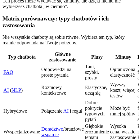
Ten proces może wydawać się żmudny, ale dzięki niemu nie
wybierzesz chatbota „w ciemno”.
Matrix porównawczy: typy chatbotów i ich
zastosowania
Nie wszystkie chatboty są sobie równe. Wybierz ten typ, który
realnie odpowiada na Twoje potrzeby.
Główne
Typ chatbota
Plusy
Minusy
zastosowanie
Tani,
Odpowiedzi na
Ograniczona
FAQ
szybki,
proste pytania
elastyczność
prosty
Wyższy
Rozmowy
Elastyczne,
AI
(
NLP
)
koszt, więcej
kontekstowe
uczą się
testów
Dobre
pokrycie
Może być
Hybrydowe
Połączenie
AI
i reguł
typowych
mniej spójny
pytań
Głębokie
Wysoka
Doradztwo
/branżowe
Wyspecjalizowane
zrozumienie
cena, wąskie
wsparcie
tematu
zastosowanie