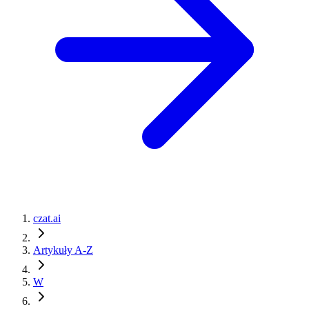
czat.ai
Artykuły A-Z
W