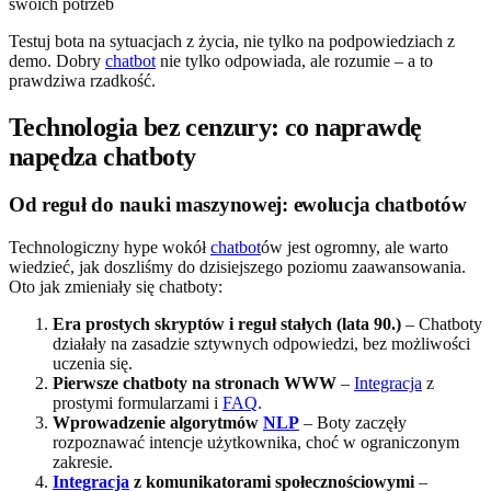
Testuj bota na sytuacjach z życia, nie tylko na podpowiedziach z
demo. Dobry
chatbot
nie tylko odpowiada, ale rozumie – a to
prawdziwa rzadkość.
Technologia bez cenzury: co naprawdę
napędza chatboty
Od reguł do nauki maszynowej: ewolucja chatbotów
Technologiczny hype wokół
chatbot
ów jest ogromny, ale warto
wiedzieć, jak doszliśmy do dzisiejszego poziomu zaawansowania.
Oto jak zmieniały się chatboty:
Era prostych skryptów i reguł stałych (lata 90.)
– Chatboty
działały na zasadzie sztywnych odpowiedzi, bez możliwości
uczenia się.
Pierwsze chatboty na stronach WWW
–
Integracja
z
prostymi formularzami i
FAQ
.
Wprowadzenie algorytmów
NLP
– Boty zaczęły
rozpoznawać intencje użytkownika, choć w ograniczonym
zakresie.
Integracja
z komunikatorami społecznościowymi
–