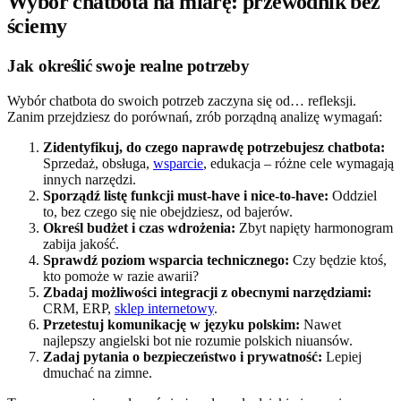
Wybór chatbota na miarę: przewodnik bez
ściemy
Jak określić swoje realne potrzeby
Wybór chatbota do swoich potrzeb zaczyna się od… refleksji.
Zanim przejdziesz do porównań, zrób porządną analizę wymagań:
Zidentyfikuj, do czego naprawdę potrzebujesz chatbota:
Sprzedaż, obsługa,
wsparcie
, edukacja – różne cele wymagają
innych narzędzi.
Sporządź listę funkcji must-have i nice-to-have:
Oddziel
to, bez czego się nie obejdziesz, od bajerów.
Określ budżet i czas wdrożenia:
Zbyt napięty harmonogram
zabija jakość.
Sprawdź poziom wsparcia technicznego:
Czy będzie ktoś,
kto pomoże w razie awarii?
Zbadaj możliwości integracji z obecnymi narzędziami:
CRM, ERP,
sklep internetowy
.
Przetestuj komunikację w języku polskim:
Nawet
najlepszy angielski bot nie rozumie polskich niuansów.
Zadaj pytania o bezpieczeństwo i prywatność:
Lepiej
dmuchać na zimne.