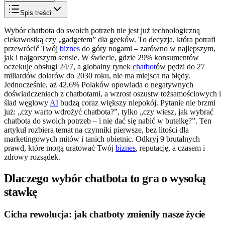
Spis treści
Wybór chatbota do swoich potrzeb nie jest już technologiczną
ciekawostką czy „gadgetem” dla geeków. To decyzja, która potrafi
przewrócić Twój
biznes
do góry nogami – zarówno w najlepszym,
jak i najgorszym sensie. W świecie, gdzie 29% konsumentów
oczekuje obsługi 24/7, a globalny rynek
chatbot
ów pędzi do 27
miliardów dolarów do 2030 roku, nie ma miejsca na błędy.
Jednocześnie, aż 42,6% Polaków opowiada o negatywnych
doświadczeniach z chatbotami, a wzrost oszustw tożsamościowych i
ślad węglowy
AI
budzą coraz większy niepokój. Pytanie nie brzmi
już: „czy warto wdrożyć chatbota?”, tylko „czy wiesz, jak wybrać
chatbota do swoich potrzeb – i nie dać się nabić w butelkę?”. Ten
artykuł rozbiera temat na czynniki pierwsze, bez litości dla
marketingowych mitów i tanich obietnic. Odkryj 9 brutalnych
prawd, które mogą uratować Twój
biznes
, reputację, a czasem i
zdrowy rozsądek.
Dlaczego wybór chatbota to gra o wysoką
stawkę
Cicha rewolucja: jak chatboty zmieniły nasze życie