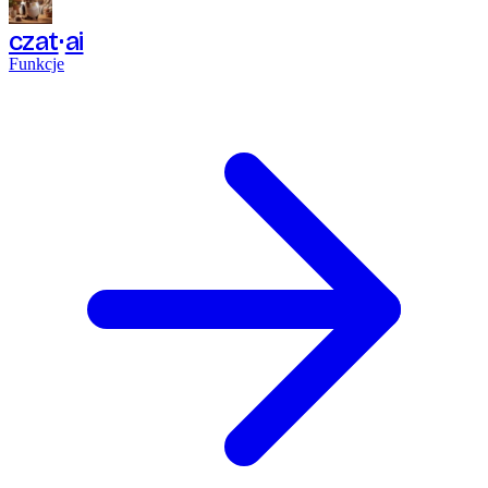
czat
ai
Funkcje