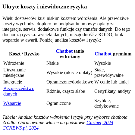
Ukryte koszty i niewidoczne ryzyka
Wielu dostawców kusi niskim kosztem wdrożenia. Ale prawdziwe
koszty wychodzą dopiero po podpisaniu umowy: opłaty za
integracje, serwis, dodatkowe funkcje czy transfer danych. Do tego
dochodzą ryzyka: wycieki danych, niezgodność z RODO, brak
wsparcia w awarii. Poniżej analiza kosztów i ryzyk:
Chatbot
tanio
Koszt / Ryzyko
Chatbot
premium
wdrożony
Wdrożenie
Niskie
Wysokie
Utrzymanie
Stałe,
Wysokie (ukryte opłaty)
miesięczne
przewidywalne
Integracje
Ograniczone/dodatkowe
W cenie lub taniej
Bezpieczeństwo
Różnie, często słabe
Certyfikaty, audyty
danych
Szybkie,
Wsparcie
Ograniczone
dedykowane
Tabela: Analiza kosztów wdrożenia i ryzyk przy wyborze chatbota
Źródło: Opracowanie własne na podstawie
Gartner, 2024
,
CCNEWS.pl, 2024