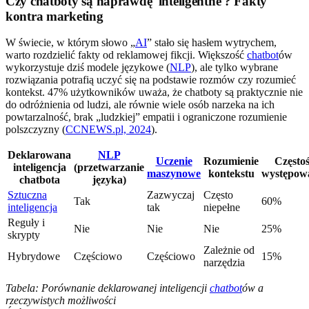
Czy chatboty są naprawdę 'inteligentne'? Fakty
kontra marketing
W świecie, w którym słowo „
AI
” stało się hasłem wytrychem,
warto rozdzielić fakty od reklamowej fikcji. Większość
chatbot
ów
wykorzystuje dziś modele językowe (
NLP
), ale tylko wybrane
rozwiązania potrafią uczyć się na podstawie rozmów czy rozumieć
kontekst. 47% użytkowników uważa, że chatboty są praktycznie nie
do odróżnienia od ludzi, ale równie wiele osób narzeka na ich
powtarzalność, brak „ludzkiej” empatii i ograniczone rozumienie
polszczyzny (
CCNEWS.pl, 2024
).
Deklarowana
NLP
Uczenie
Rozumienie
Często
inteligencja
(przetwarzanie
maszynowe
kontekstu
występow
chatbota
języka)
Sztuczna
Zazwyczaj
Często
Tak
60%
inteligencja
tak
niepełne
Reguły i
Nie
Nie
Nie
25%
skrypty
Zależnie od
Hybrydowe
Częściowo
Częściowo
15%
narzędzia
Tabela: Porównanie deklarowanej inteligencji
chatbot
ów a
rzeczywistych możliwości