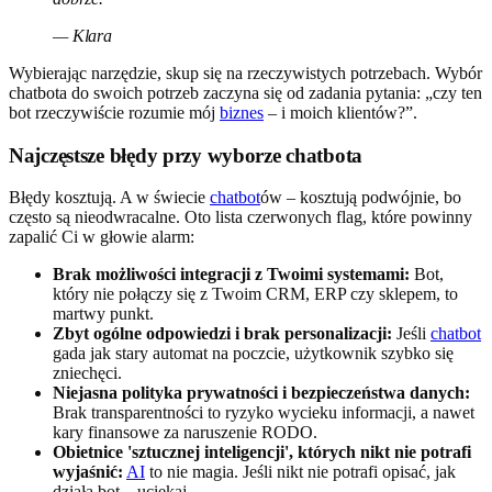
— Klara
Wybierając narzędzie, skup się na rzeczywistych potrzebach. Wybór
chatbota do swoich potrzeb zaczyna się od zadania pytania: „czy ten
bot rzeczywiście rozumie mój
biznes
– i moich klientów?”.
Najczęstsze błędy przy wyborze chatbota
Błędy kosztują. A w świecie
chatbot
ów – kosztują podwójnie, bo
często są nieodwracalne. Oto lista czerwonych flag, które powinny
zapalić Ci w głowie alarm:
Brak możliwości integracji z Twoimi systemami:
Bot,
który nie połączy się z Twoim CRM, ERP czy sklepem, to
martwy punkt.
Zbyt ogólne odpowiedzi i brak personalizacji:
Jeśli
chatbot
gada jak stary automat na poczcie, użytkownik szybko się
zniechęci.
Niejasna polityka prywatności i bezpieczeństwa danych:
Brak transparentności to ryzyko wycieku informacji, a nawet
kary finansowe za naruszenie RODO.
Obietnice 'sztucznej inteligencji', których nikt nie potrafi
wyjaśnić:
AI
to nie magia. Jeśli nikt nie potrafi opisać, jak
działa bot – uciekaj.