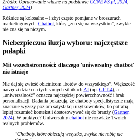
Źródło: Opracowanie własne na podstawie
CCNEWS.pl, 2024
,
Gartner, 2024
)
Różnice są kolosalne – i zbyt często pomijane w broszurach
marketingowych.
Chatbot
, który „zna się na wszystkim”, zwykle
nie zna się na niczym.
Niebezpieczna iluzja wyboru: najczęstsze
pułapki
Mit wszechstronności: dlaczego 'uniwersalny chatbot'
nie istnieje
Nie daj się zwieść obietnicom „botów do wszystkiego”. Większość
narzędzi działa na tych samych silnikach
AI
(np.
GPT-4
), a
„uniwersalność” oznacza najczęściej powierzchowność i brak
personalizacji. Badania pokazują, że chatboty specjalistyczne mają
znacznie wyższy poziom satysfakcji użytkowników, bo potrafią
lepiej rozumieć kontekst i dostosowywać się do branży (
Gartner,
2024
). W praktyce? Uniwersalny
chatbot
nie rozwiąże Twoich
realnych problemów.
"Chatboty, które obiecują wszystko, zwykle nie robią nic
dobrze."