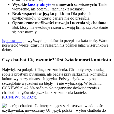
Wysokie
koszty ukryte
w umowach serwisowych:
Tanie
wdrożenie, ale potem… rachunek z kosmosu.
Brak wsparcia w języku polskim:
Dla polskich
użytkowników to często bariera nie do przejścia.
Ograniczone możliwości rozwoju i uczenia się chatbota:
Bot, który nie ewoluuje razem z Twoją firmą, szybko stanie
się przestarzały.
Ignorowanie
powyższych punktów to przepis na katastrofę. Warto
poświęcić więcej czasu na research niż później łatać wizerunkowe
dziury.
Czy chatbot Cię rozumie? Test świadomości kontekstu
Największa pułapka? Iluzja zrozumienia. Chatboty często radzą
sobie z prostymi pytaniami, ale padają przy sarkazmie, kontekście
kulturowym czy niuansach języka. Polscy użytkownicy są
szczególnie wyczuleni na błędy – i nie wybaczają. W badaniu
CCNEWS.pl 42,6% osób miało negatywne doświadczenia z
chatbotami, głównie przez brak zrozumienia kontekstu
(
CCNEWS.pl, 2024
).