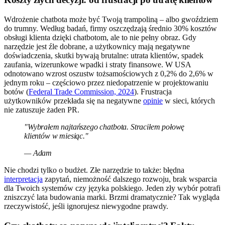
Wdrożenie chatbota może być Twoją trampoliną – albo gwoździem
do trumny. Według badań, firmy oszczędzają średnio 30% kosztów
obsługi klienta dzięki chatbotom, ale to nie pełny obraz. Gdy
narzędzie jest źle dobrane, a użytkownicy mają negatywne
doświadczenia, skutki bywają brutalne: utrata klientów, spadek
zaufania, wizerunkowe wpadki i straty finansowe. W USA
odnotowano wzrost oszustw tożsamościowych z 0,2% do 2,6% w
jednym roku – częściowo przez niedopatrzenie w projektowaniu
botów (
Federal Trade Commission, 2024
). Frustracja
użytkowników przekłada się na negatywne
opinie
w sieci, których
nie zatuszuje żaden PR.
"Wybrałem najtańszego chatbota. Straciłem połowę
klientów w miesiąc."
— Adam
Nie chodzi tylko o budżet. Złe narzędzie to także: błędna
interpretacja
zapytań, niemożność dalszego rozwoju, brak wsparcia
dla Twoich systemów czy języka polskiego. Jeden zły wybór potrafi
zniszczyć lata budowania marki. Brzmi dramatycznie? Tak wygląda
rzeczywistość, jeśli ignorujesz niewygodne prawdy.