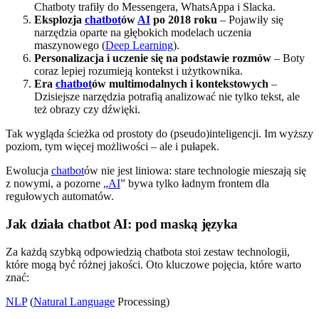
Chatboty trafiły do Messengera, WhatsAppa i Slacka.
Eksplozja
chatbot
ów
AI
po 2018 roku
– Pojawiły się
narzędzia oparte na głębokich modelach uczenia
maszynowego (
Deep Learning
).
Personalizacja i uczenie się na podstawie rozmów
– Boty
coraz lepiej rozumieją kontekst i użytkownika.
Era
chatbot
ów multimodalnych i kontekstowych
–
Dzisiejsze narzędzia potrafią analizować nie tylko tekst, ale
też obrazy czy dźwięki.
Tak wygląda ścieżka od prostoty do (pseudo)inteligencji. Im wyższy
poziom, tym więcej możliwości – ale i pułapek.
Ewolucja
chatbot
ów nie jest liniowa: stare technologie mieszają się
z nowymi, a pozorne „
AI
” bywa tylko ładnym frontem dla
regułowych automatów.
Jak działa chatbot AI: pod maską języka
Za każdą szybką odpowiedzią chatbota stoi zestaw technologii,
które mogą być różnej jakości. Oto kluczowe pojęcia, które warto
znać:
NLP
(
Natural Language
Processing)