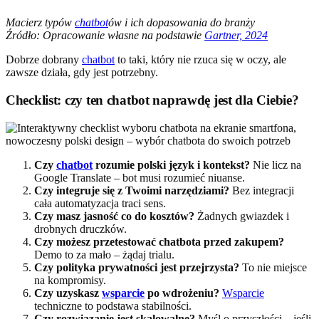
Macierz typów
chatbot
ów i ich dopasowania do branży
Źródło: Opracowanie własne na podstawie
Gartner, 2024
Dobrze dobrany
chatbot
to taki, który nie rzuca się w oczy, ale
zawsze działa, gdy jest potrzebny.
Checklist: czy ten chatbot naprawdę jest dla Ciebie?
Czy
chatbot
rozumie polski język i kontekst?
Nie licz na
Google Translate – bot musi rozumieć niuanse.
Czy integruje się z Twoimi narzędziami?
Bez integracji
cała automatyzacja traci sens.
Czy masz jasność co do kosztów?
Żadnych gwiazdek i
drobnych druczków.
Czy możesz przetestować chatbota przed zakupem?
Demo to za mało – żądaj trialu.
Czy polityka prywatności jest przejrzysta?
To nie miejsce
na kompromisy.
Czy uzyskasz
wsparcie
po wdrożeniu?
Wsparcie
techniczne to podstawa stabilności.
Czy rozwiązanie jest skalowalne?
Myśl o przyszłości – jeśli