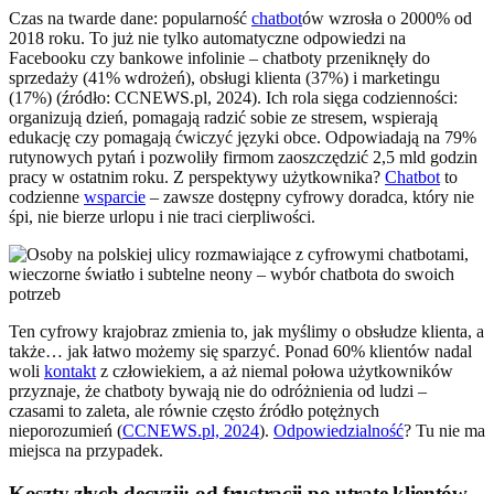
Czas na twarde dane: popularność
chatbot
ów wzrosła o 2000% od
2018 roku. To już nie tylko automatyczne odpowiedzi na
Facebooku czy bankowe infolinie – chatboty przeniknęły do
sprzedaży (41% wdrożeń), obsługi klienta (37%) i marketingu
(17%) (źródło: CCNEWS.pl, 2024). Ich rola sięga codzienności:
organizują dzień, pomagają radzić sobie ze stresem, wspierają
edukację czy pomagają ćwiczyć języki obce. Odpowiadają na 79%
rutynowych pytań i pozwoliły firmom zaoszczędzić 2,5 mld godzin
pracy w ostatnim roku. Z perspektywy użytkownika?
Chatbot
to
codzienne
wsparcie
– zawsze dostępny cyfrowy doradca, który nie
śpi, nie bierze urlopu i nie traci cierpliwości.
Ten cyfrowy krajobraz zmienia to, jak myślimy o obsłudze klienta, a
także… jak łatwo możemy się sparzyć. Ponad 60% klientów nadal
woli
kontakt
z człowiekiem, a aż niemal połowa użytkowników
przyznaje, że chatboty bywają nie do odróżnienia od ludzi –
czasami to zaleta, ale równie często źródło potężnych
nieporozumień (
CCNEWS.pl, 2024
).
Odpowiedzialność
? Tu nie ma
miejsca na przypadek.
Koszty złych decyzji: od frustracji po utratę klientów