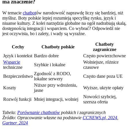
ma znaczenie?
W temacie
chatbot
ów narodowość naprawdę liczy się bardziej, niż
myślisz. Boty polskie lepiej rozumieją specyfikę rynku, język i
niuanse kultury. Z kolei narzędzia globalne na ogół nadrabiają skalą,
dostępnością integracji i wsparciem. Co wybrać? Odpowiedź nie
jest oczywista, bo i zalety, i wady są wyraźne.
Chatboty
Cechy
Chatboty polskie
zagraniczne
Język i kontekst
Bardzo dobre
Często powierzchowne
Wsparcie
Wolniejsze, różnice
Szybkie i lokalne
techniczne
czasowe
Zgodność z RODO,
Bezpieczeństwo
Często dane poza UE
lokalne serwery
Niższe przy wdrożeniu,
Koszty
Wyższe, ukryte opłaty
jasne
Nowości szybciej,
Rozwój funkcji
Mniej integracji, wolniej
szersza oferta
Tabela:
Porównanie chatbotów
polskich i zagranicznych
Źródło: Opracowanie własne na podstawie
CCNEWS.pl, 2024
,
Gartner, 2024