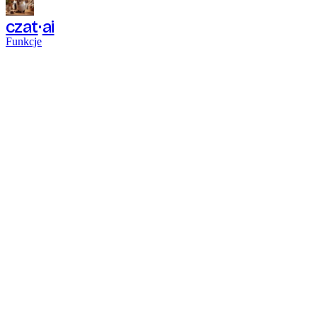
czat
ai
Funkcje