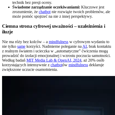
technik bez presji oceny.
Świadome zarządzanie oczekiwaniami:
Kluczowe jest
zrozumienie, że
chatbot
nie rozwiąże twoich problemów, ale
może pomóc spojrzeć na nie z innej perspektywy.
Ciemna strona cyfrowej uważności – uzależnienia i
iluzje
Nie ma róży bez kolców – a
mindfulness
w cyfrowym wydaniu to
nie tylko
same
korzyści. Nadmierne poleganie na
AI
, brak kontaktu
z realnym światem i ucieczka w „automatyczne” ćwiczenia mogą
prowadzić do izolacji emocjonalnej i wzrostu poczucia samotności.
Według badań
MIT Media Lab & OpenAI, 2024
, aż 20% osób
korzystających intensywnie z
chatbot
ów
mindfulness
deklaruje
zwiększone uczucie osamotnienia.