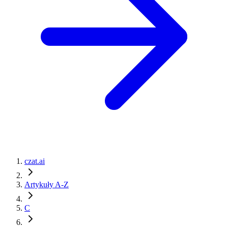
czat.ai
Artykuły A-Z
C