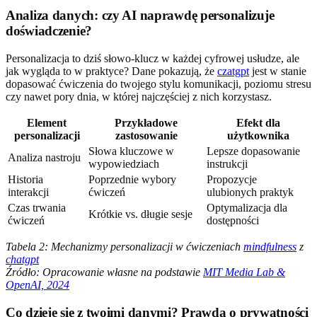
Analiza danych: czy AI naprawdę personalizuje
doświadczenie?
Personalizacja to dziś słowo-klucz w każdej cyfrowej usłudze, ale
jak wygląda to w praktyce? Dane pokazują, że
czatgpt
jest w stanie
dopasować ćwiczenia do twojego stylu komunikacji, poziomu stresu
czy nawet pory dnia, w której najczęściej z nich korzystasz.
Element
Przykładowe
Efekt dla
personalizacji
zastosowanie
użytkownika
Słowa kluczowe w
Lepsze dopasowanie
Analiza nastroju
wypowiedziach
instrukcji
Historia
Poprzednie wybory
Propozycje
interakcji
ćwiczeń
ulubionych praktyk
Czas trwania
Optymalizacja dla
Krótkie vs. długie sesje
ćwiczeń
dostępności
Tabela 2: Mechanizmy personalizacji w ćwiczeniach
mindfulness
z
chatgpt
Źródło: Opracowanie własne na podstawie
MIT Media Lab &
OpenAI, 2024
Co dzieje się z twoimi danymi? Prawda o prywatności