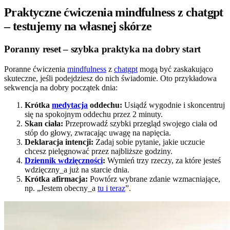
Praktyczne ćwiczenia mindfulness z chatgpt
– testujemy na własnej skórze
Poranny reset – szybka praktyka na dobry start
Poranne ćwiczenia
mindfulness
z
chatgpt
mogą być zaskakująco
skuteczne, jeśli podejdziesz do nich świadomie. Oto przykładowa
sekwencja na dobry początek dnia:
Krótka
medytacja
oddechu:
Usiądź wygodnie i skoncentruj
się na spokojnym oddechu przez 2 minuty.
Skan ciała:
Przeprowadź szybki przegląd swojego ciała od
stóp do głowy, zwracając uwagę na napięcia.
Deklaracja intencji:
Zadaj sobie pytanie, jakie uczucie
chcesz pielęgnować przez najbliższe godziny.
Dziennik wdzięczności
:
Wymień trzy rzeczy, za które jesteś
wdzięczny_a już na starcie dnia.
Krótka afirmacja:
Powtórz wybrane zdanie wzmacniające,
np. „Jestem obecny_a
tu i teraz
”.