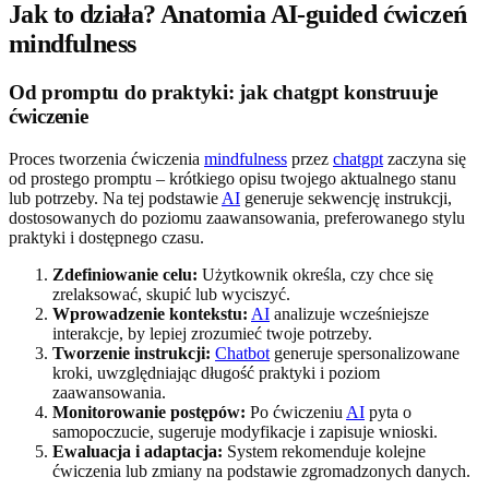
Jak to działa? Anatomia AI-guided ćwiczeń
mindfulness
Od promptu do praktyki: jak chatgpt konstruuje
ćwiczenie
Proces tworzenia ćwiczenia
mindfulness
przez
chatgpt
zaczyna się
od prostego promptu – krótkiego opisu twojego aktualnego stanu
lub potrzeby. Na tej podstawie
AI
generuje sekwencję instrukcji,
dostosowanych do poziomu zaawansowania, preferowanego stylu
praktyki i dostępnego czasu.
Zdefiniowanie celu:
Użytkownik określa, czy chce się
zrelaksować, skupić lub wyciszyć.
Wprowadzenie kontekstu:
AI
analizuje wcześniejsze
interakcje, by lepiej zrozumieć twoje potrzeby.
Tworzenie instrukcji:
Chatbot
generuje spersonalizowane
kroki, uwzględniając długość praktyki i poziom
zaawansowania.
Monitorowanie postępów:
Po ćwiczeniu
AI
pyta o
samopoczucie, sugeruje modyfikacje i zapisuje wnioski.
Ewaluacja i adaptacja:
System rekomenduje kolejne
ćwiczenia lub zmiany na podstawie zgromadzonych danych.