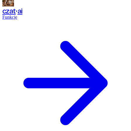
czat
ai
Funkcje