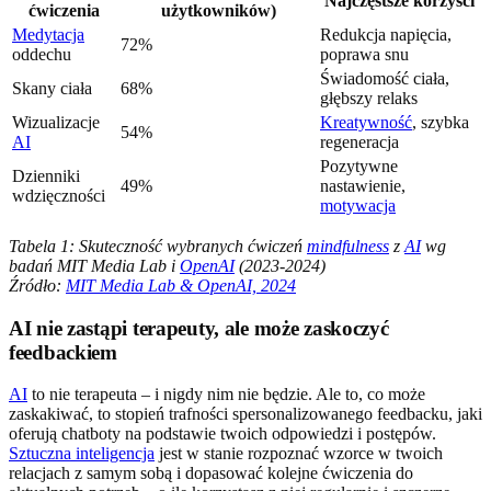
Najczęstsze korzyści
ćwiczenia
użytkowników)
Medytacja
Redukcja napięcia,
72%
oddechu
poprawa snu
Świadomość ciała,
Skany ciała
68%
głębszy relaks
Wizualizacje
Kreatywność
, szybka
54%
AI
regeneracja
Pozytywne
Dzienniki
49%
nastawienie,
wdzięczności
motywacja
Tabela 1: Skuteczność wybranych ćwiczeń
mindfulness
z
AI
wg
badań MIT Media Lab i
OpenAI
(2023-2024)
Źródło:
MIT Media Lab & OpenAI, 2024
AI nie zastąpi terapeuty, ale może zaskoczyć
feedbackiem
AI
to nie terapeuta – i nigdy nim nie będzie. Ale to, co może
zaskakiwać, to stopień trafności spersonalizowanego feedbacku, jaki
oferują chatboty na podstawie twoich odpowiedzi i postępów.
Sztuczna inteligencja
jest w stanie rozpoznać wzorce w twoich
relacjach z samym sobą i dopasować kolejne ćwiczenia do