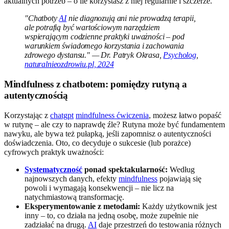
aktualnych potrzeb – o ile korzystasz z niej regularnie i szczerze.
"Chatboty
AI
nie diagnozują ani nie prowadzą terapii,
ale potrafią być wartościowym narzędziem
wspierającym codzienne praktyki uważności – pod
warunkiem świadomego korzystania i zachowania
zdrowego dystansu." — Dr. Patryk Okrasa,
Psycholog
,
naturalnieozdrowiu.pl, 2024
Mindfulness z chatbotem: pomiędzy rutyną a
autentycznością
Korzystając z
chatgpt
mindfulness ćwiczenia
, możesz łatwo popaść
w rutynę – ale czy to naprawdę źle? Rutyna może być fundamentem
nawyku, ale bywa też pułapką, jeśli zapomnisz o autentyczności
doświadczenia. Oto, co decyduje o sukcesie (lub porażce)
cyfrowych praktyk uważności:
Systematyczność
ponad spektakularność:
Według
najnowszych danych, efekty
mindfulness
pojawiają się
powoli i wymagają konsekwencji – nie licz na
natychmiastową transformację.
Eksperymentowanie z metodami:
Każdy użytkownik jest
inny – to, co działa na jedną osobę, może zupełnie nie
zadziałać na drugą.
AI
daje przestrzeń do testowania różnych