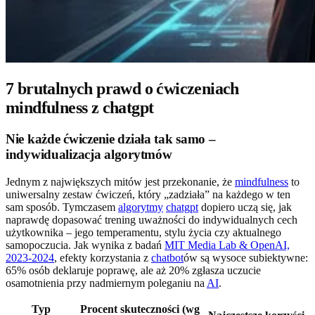
7 brutalnych prawd o ćwiczeniach
mindfulness z chatgpt
Nie każde ćwiczenie działa tak samo –
indywidualizacja algorytmów
Jednym z największych mitów jest przekonanie, że
mindfulness
to
uniwersalny zestaw ćwiczeń, który „zadziała” na każdego w ten
sam sposób. Tymczasem
algorytmy
chatgpt
dopiero uczą się, jak
naprawdę dopasować trening uważności do indywidualnych cech
użytkownika – jego temperamentu, stylu życia czy aktualnego
samopoczucia. Jak wynika z badań
MIT Media Lab & OpenAI,
2023-2024
, efekty korzystania z
chatbot
ów są wysoce subiektywne:
65% osób deklaruje poprawę, ale aż 20% zgłasza uczucie
osamotnienia przy nadmiernym poleganiu na
AI
.
Typ
Procent skuteczności (wg