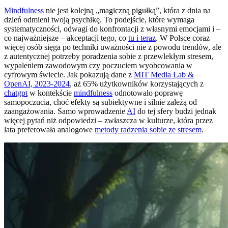
Mindfulness
nie jest kolejną „magiczną pigułką”, która z dnia na
dzień odmieni twoją psychikę. To podejście, które wymaga
systematyczności, odwagi do konfrontacji z własnymi emocjami i –
co najważniejsze – akceptacji tego, co
tu i teraz
. W Polsce coraz
więcej osób sięga po techniki uważności nie z powodu trendów, ale
z autentycznej potrzeby poradzenia sobie z przewlekłym stresem,
wypaleniem zawodowym czy poczuciem wyobcowania w
cyfrowym świecie. Jak pokazują dane z
MIT Media Lab &
OpenAI, 2023-2024
, aż 65% użytkowników korzystających z
chatgpt
w kontekście
mindfulness
odnotowało poprawę
samopoczucia, choć efekty są subiektywne i silnie zależą od
zaangażowania. Samo wprowadzenie
AI
do tej sfery budzi jednak
więcej pytań niż odpowiedzi – zwłaszcza w kulturze, która przez
lata preferowała analogowe
metody radzenia sobie ze stresem
.