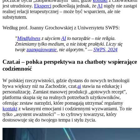
poczucie bycia „zaopiekowanym” tam, gdzie
kontakt
z człowiekiem
jest utrudniony.
Eksperci
podkreślają jednak, że
AI
nigdy nie zastąpi
realnej relacji terapeutycznej – może być wsparciem, ale nie
substytutem.
Według prof. Joanny Grochowskiej z Uniwersytetu SWPS:
"
Mindfulness
z użyciem
AI
to narzędzie – nie religia.
Zmieniamy tylko medium, a nie istotę praktyki. Liczy się
twoje
zaangażowanie
, nie algorytm." —
SWPS, 2024
Czat.ai – polska perspektywa na chatboty wspierające
codzienność
W polskiej rzeczywistości, gdzie dystans do nowych technologii
bywa większy niż na Zachodzie, czat.
ai
stawia na edukację i
personalizację. Zamiast masowej produkcji „gotowych recept”,
platforma skupia się na realnych potrzebach użytkowników,
oferując zestaw narzędzi, które pomagają utrzymać regularny
kontakt
z własnymi emocjami i codziennymi wyzwaniami. To nie
tylko „asystent uważności” – to cyfrowy towarzysz, który
dostosowuje się do twojego tempa i stylu życia.