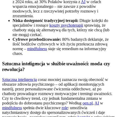
z 2024 roku, aż 30% Polaków korzysta z
AI
w celach
wsparcia emocjonalnego – nie zawsze z powodów
modowych, lecz z rzeczywistej potrzeby rozmowy i
zrozumienia.
Niska dostępność tradycyjnej terapii:
Długie kolejki do
specjalistów i rosnące
koszty psychoterapii
sprawiają, że
chatboty stają się alternatywą dla tych, którzy nie chcą (lub
nie mogą) czekać.
Cyfrowe przebodźcowanie:
80% badanych deklaruje, że
ilość bodźców cyfrowych w ich życiu przekracza zdrową
normę –
mindfulness
staje się remedium na informacyjny
chaos.
Sztuczna inteligencja w służbie uważności: moda czy
rewolucja?
Sztuczna inteligencja
coraz mocniej zaznacza swoją obecność w
obszarze zdrowia psychicznego – od aplikacji monitorujących
nastrój, przez personalizowane ćwiczenia oddechowe, aż po
chatboty prowadzące rozmowy motywacyjne i treningi uważności.
Czy to chwilowy trend, czy jednak fundamentalna zmiana w
podejściu do dobrostanu psychicznego? Według
oen.pl
,
AI
w
mindfulness
spełnia dwie kluczowe
role
: umożliwia
natychmiastowy dostęp do spersonalizowanych ćwiczeń i daje