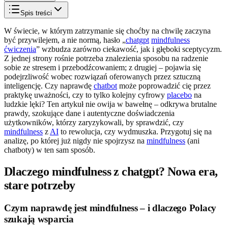
Spis treści
W świecie, w którym zatrzymanie się choćby na chwilę zaczyna
być przywilejem, a nie normą, hasło „
chatgpt
mindfulness
ćwiczenia
” wzbudza zarówno ciekawość, jak i głęboki sceptycyzm.
Z jednej strony rośnie potrzeba znalezienia sposobu na radzenie
sobie ze stresem i przebodźcowaniem; z drugiej – pojawia się
podejrzliwość wobec rozwiązań oferowanych przez sztuczną
inteligencję. Czy naprawdę
chatbot
może poprowadzić cię przez
praktykę uważności, czy to tylko kolejny cyfrowy
placebo
na
ludzkie lęki? Ten artykuł nie owija w bawełnę – odkrywa brutalne
prawdy, szokujące dane i autentyczne doświadczenia
użytkowników, którzy zaryzykowali, by sprawdzić, czy
mindfulness
z
AI
to rewolucja, czy wydmuszka. Przygotuj się na
analizę, po której już nigdy nie spojrzysz na
mindfulness
(ani
chatboty) w ten sam sposób.
Dlaczego mindfulness z chatgpt? Nowa era,
stare potrzeby
Czym naprawdę jest mindfulness – i dlaczego Polacy
szukają wsparcia