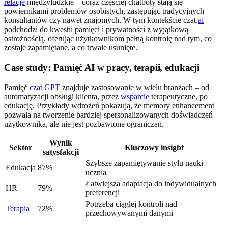
relacje
międzyludzkie – coraz częściej chatboty stają się
powiernikami problemów osobistych, zastępując tradycyjnych
konsultantów czy nawet znajomych. W tym kontekście czat.
ai
podchodzi do kwestii pamięci i prywatności z wyjątkową
ostrożnością, oferując użytkownikom pełną kontrolę nad tym, co
zostaje zapamiętane, a co trwale usunięte.
Case study: Pamięć AI w pracy, terapii, edukacji
Pamięć
czat GPT
znajduje zastosowanie w wielu branżach – od
automatyzacji obsługi klienta, przez
wsparcie
terapeutyczne, po
edukację. Przykłady wdrożeń pokazują, że memory enhancement
pozwala na tworzenie bardziej spersonalizowanych doświadczeń
użytkownika, ale nie jest pozbawione ograniczeń.
Wynik
Sektor
Kluczowy insight
satysfakcji
Szybsze zapamiętywanie stylu nauki
Edukacja
87%
ucznia
Łatwiejsza adaptacja do indywidualnych
HR
79%
preferencji
Potrzeba ciągłej kontroli nad
Terapia
72%
przechowywanymi danymi