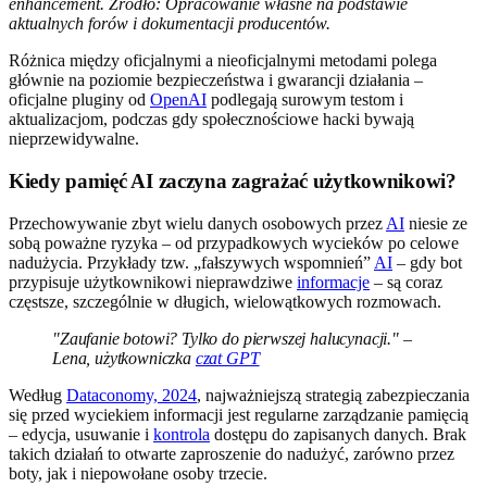
enhancement. Źródło: Opracowanie własne na podstawie
aktualnych forów i dokumentacji producentów.
Różnica między oficjalnymi a nieoficjalnymi metodami polega
głównie na poziomie bezpieczeństwa i gwarancji działania –
oficjalne pluginy od
OpenAI
podlegają surowym testom i
aktualizacjom, podczas gdy społecznościowe hacki bywają
nieprzewidywalne.
Kiedy pamięć AI zaczyna zagrażać użytkownikowi?
Przechowywanie zbyt wielu danych osobowych przez
AI
niesie ze
sobą poważne ryzyka – od przypadkowych wycieków po celowe
nadużycia. Przykłady tzw. „fałszywych wspomnień”
AI
– gdy bot
przypisuje użytkownikowi nieprawdziwe
informacje
– są coraz
częstsze, szczególnie w długich, wielowątkowych rozmowach.
"Zaufanie botowi? Tylko do pierwszej halucynacji." –
Lena, użytkowniczka
czat GPT
Według
Dataconomy, 2024
, najważniejszą strategią zabezpieczania
się przed wyciekiem informacji jest regularne zarządzanie pamięcią
– edycja, usuwanie i
kontrola
dostępu do zapisanych danych. Brak
takich działań to otwarte zaproszenie do nadużyć, zarówno przez
boty, jak i niepowołane osoby trzecie.