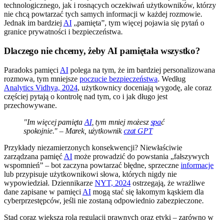
technologicznego, jak i rosnących oczekiwań użytkowników, którzy
nie chcą powtarzać tych samych informacji w każdej rozmowie.
Jednak im bardziej
AI
„pamięta”, tym więcej pojawia się pytań o
granice prywatności i bezpieczeństwa.
Dlaczego nie chcemy, żeby AI pamiętała wszystko?
Paradoks pamięci
AI
polega na tym, że im bardziej personalizowana
rozmowa, tym mniejsze
poczucie bezpieczeństwa
. Według
Analytics Vidhya, 2024
, użytkownicy doceniają wygodę, ale coraz
częściej pytają o kontrolę nad tym, co i jak długo jest
przechowywane.
"Im więcej pamięta
AI
, tym mniej możesz
spa
ć
spokojnie." – Marek, użytkownik
czat GPT
Przykłady niezamierzonych konsekwencji? Niewłaściwie
zarządzana pamięć
AI
może prowadzić do powstania „fałszywych
wspomnień” – bot zaczyna powtarzać błędne, sprzeczne
informacje
lub przypisuje użytkownikowi słowa, których nigdy nie
wypowiedział. Dziennikarze
NYT, 2024
ostrzegają, że wrażliwe
dane zapisane w pamięci
AI
mogą stać się łakomym kąskiem dla
cyberprzestępców, jeśli nie zostaną odpowiednio zabezpieczone.
Stąd coraz większa rola regulacji prawnych oraz etyki – zarówno w