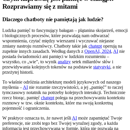
Rozprawiamy się z mitami
Dlaczego chatboty nie pamiętają jak ludzie?
Ludzka pamięć to fascynujący bałagan – plątanina skojarzeń, emocji
i biologicznych procesów, które pozwalają nam odtwarzać
wspomnienia, czytać między wierszami i wyczuwać niejasne
zmiany nastroju rozmówcy. Chatboty takie jak
chatgpt
operują na
zupełnie innych zasadach. Według danych z
OpenAI, 2024
,
AI
nie
posiada świadomości ani pamięci w ludzkim rozumieniu –
wszystko, co „wie”, to wynik
analizy
setek miliardów słów i
przewidywania kolejnych tokenów na podstawie
statystyki
, a nie
przeżytej historii.
To właśnie odróżnia architekturę modeli językowych od naszego
myślenia –
AI
nie rozumie rzeczywistości, a jej „pamięć” to raczej
tymczasowy notatnik na potrzeby kolejnych interakcji. Technicznie
rzecz biorąc, pamięć
chatgpt
polega na przechowywaniu kontekstu
rozmowy w tzw. oknie kontekstu, które ma swoją konkretną
pojemność i ograniczenia.
W praktyce oznacza to, że nawet jeśli
AI
może zapamiętać Twoje
preferencje, nie zrobi tego bez Twojej wyraźnej zgody, a każda
informacja jest przechowywana w formie, która nie pozwala na