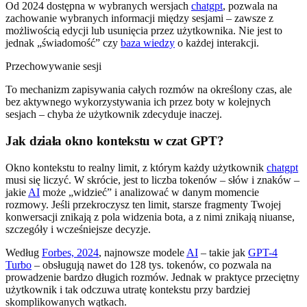
Od 2024 dostępna w wybranych wersjach
chatgpt
, pozwala na
zachowanie wybranych informacji między sesjami – zawsze z
możliwością edycji lub usunięcia przez użytkownika. Nie jest to
jednak „świadomość” czy
baza wiedzy
o każdej interakcji.
Przechowywanie sesji
To mechanizm zapisywania całych rozmów na określony czas, ale
bez aktywnego wykorzystywania ich przez boty w kolejnych
sesjach – chyba że użytkownik zdecyduje inaczej.
Jak działa okno kontekstu w czat GPT?
Okno kontekstu to realny limit, z którym każdy użytkownik
chatgpt
musi się liczyć. W skrócie, jest to liczba tokenów – słów i znaków –
jakie
AI
może „widzieć” i analizować w danym momencie
rozmowy. Jeśli przekroczysz ten limit, starsze fragmenty Twojej
konwersacji znikają z pola widzenia bota, a z nimi znikają niuanse,
szczegóły i wcześniejsze decyzje.
Według
Forbes, 2024
, najnowsze modele
AI
– takie jak
GPT-4
Turbo
– obsługują nawet do 128 tys. tokenów, co pozwala na
prowadzenie bardzo długich rozmów. Jednak w praktyce przeciętny
użytkownik i tak odczuwa utratę kontekstu przy bardziej
skomplikowanych wątkach.