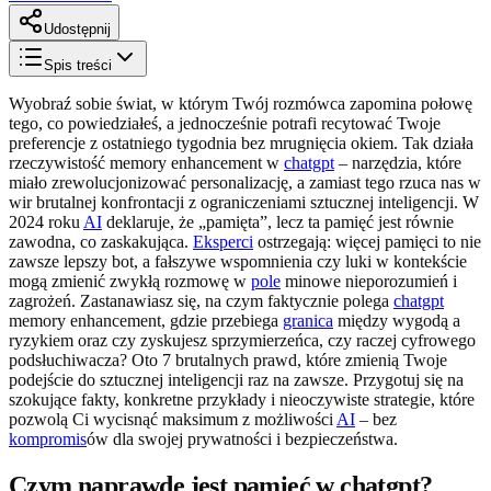
Udostępnij
Spis treści
Wyobraź sobie świat, w którym Twój rozmówca zapomina połowę
tego, co powiedziałeś, a jednocześnie potrafi recytować Twoje
preferencje z ostatniego tygodnia bez mrugnięcia okiem. Tak działa
rzeczywistość memory enhancement w
chatgpt
– narzędzia, które
miało zrewolucjonizować personalizację, a zamiast tego rzuca nas w
wir brutalnej konfrontacji z ograniczeniami sztucznej inteligencji. W
2024 roku
AI
deklaruje, że „pamięta”, lecz ta pamięć jest równie
zawodna, co zaskakująca.
Eksperci
ostrzegają: więcej pamięci to nie
zawsze lepszy bot, a fałszywe wspomnienia czy luki w kontekście
mogą zmienić zwykłą rozmowę w
pole
minowe nieporozumień i
zagrożeń. Zastanawiasz się, na czym faktycznie polega
chatgpt
memory enhancement, gdzie przebiega
granica
między wygodą a
ryzykiem oraz czy zyskujesz sprzymierzeńca, czy raczej cyfrowego
podsłuchiwacza? Oto 7 brutalnych prawd, które zmienią Twoje
podejście do sztucznej inteligencji raz na zawsze. Przygotuj się na
szokujące fakty, konkretne przykłady i nieoczywiste strategie, które
pozwolą Ci wycisnąć maksimum z możliwości
AI
– bez
kompromis
ów dla swojej prywatności i bezpieczeństwa.
Czym naprawdę jest pamięć w chatgpt?