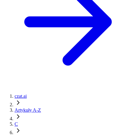
czat.ai
Artykuły A-Z
C