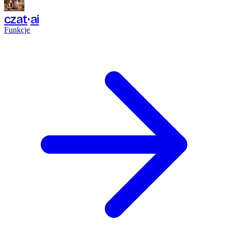
czat
ai
Funkcje