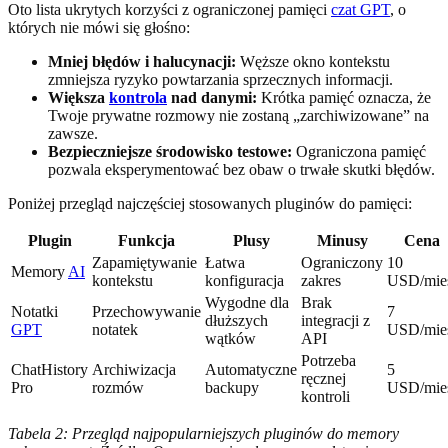
Oto lista ukrytych korzyści z ograniczonej pamięci
czat GPT
, o
których nie mówi się głośno:
Mniej błędów i halucynacji:
Węższe okno kontekstu
zmniejsza ryzyko powtarzania sprzecznych informacji.
Większa
kontrola
nad danymi:
Krótka pamięć oznacza, że
Twoje prywatne rozmowy nie zostaną „zarchiwizowane” na
zawsze.
Bezpieczniejsze środowisko testowe:
Ograniczona pamięć
pozwala eksperymentować bez obaw o trwałe skutki błędów.
Poniżej przegląd najczęściej stosowanych pluginów do pamięci:
Plugin
Funkcja
Plusy
Minusy
Cena
Zapamiętywanie
Łatwa
Ograniczony
10
Memory
AI
kontekstu
konfiguracja
zakres
USD/mie
Wygodne dla
Brak
Notatki
Przechowywanie
7
dłuższych
integracji z
GPT
notatek
USD/mie
wątków
API
Potrzeba
ChatHistory
Archiwizacja
Automatyczne
5
ręcznej
Pro
rozmów
backupy
USD/mie
kontroli
Tabela 2: Przegląd najpopularniejszych pluginów do memory