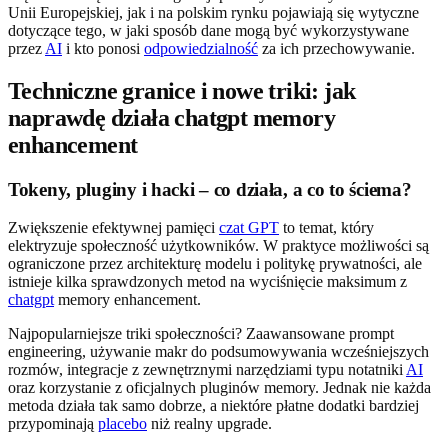
Unii Europejskiej, jak i na polskim rynku pojawiają się wytyczne
dotyczące tego, w jaki sposób dane mogą być wykorzystywane
przez
AI
i kto ponosi
odpowiedzialność
za ich przechowywanie.
Techniczne granice i nowe triki: jak
naprawdę działa chatgpt memory
enhancement
Tokeny, pluginy i hacki – co działa, a co to ściema?
Zwiększenie efektywnej pamięci
czat GPT
to temat, który
elektryzuje społeczność użytkowników. W praktyce możliwości są
ograniczone przez architekturę modelu i politykę prywatności, ale
istnieje kilka sprawdzonych metod na wyciśnięcie maksimum z
chatgpt
memory enhancement.
Najpopularniejsze triki społeczności? Zaawansowane prompt
engineering, używanie makr do podsumowywania wcześniejszych
rozmów, integracje z zewnętrznymi narzędziami typu notatniki
AI
oraz korzystanie z oficjalnych pluginów memory. Jednak nie każda
metoda działa tak samo dobrze, a niektóre płatne dodatki bardziej
przypominają
placebo
niż realny upgrade.