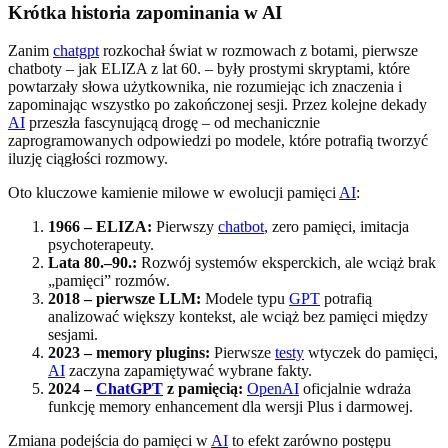
Krótka historia zapominania w AI
Zanim
chatgpt
rozkochał świat w rozmowach z botami, pierwsze
chatboty – jak ELIZA z lat 60. – były prostymi skryptami, które
powtarzały słowa użytkownika, nie rozumiejąc ich znaczenia i
zapominając wszystko po zakończonej sesji. Przez kolejne dekady
AI
przeszła fascynującą drogę – od mechanicznie
zaprogramowanych odpowiedzi po modele, które potrafią tworzyć
iluzję ciągłości rozmowy.
Oto kluczowe kamienie milowe w ewolucji pamięci
AI
:
1966 – ELIZA:
Pierwszy
chatbot
, zero pamięci, imitacja
psychoterapeuty.
Lata 80.–90.:
Rozwój systemów eksperckich, ale wciąż brak
„pamięci” rozmów.
2018 – pierwsze LLM:
Modele typu
GPT
potrafią
analizować większy kontekst, ale wciąż bez pamięci między
sesjami.
2023 – memory plugins:
Pierwsze
testy
wtyczek do pamięci,
AI
zaczyna zapamiętywać wybrane fakty.
2024 –
ChatGPT
z pamięcią:
OpenAI
oficjalnie wdraża
funkcję memory enhancement dla wersji Plus i darmowej.
Zmiana podejścia do pamięci w
AI
to efekt zarówno postępu