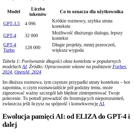
Liczba
Model
Co to oznacza dla użytkownika
tokenów
Krótkie rozmowy, szybka utrata
GPT-3.5
4 096
kontekstu
Możliwość dłuższego dialogu, lepszy
GPT-4
32 000
kontekst
GPT-4
Długie projekty, mniej przeoczeń,
128 000
Turbo
większa wygoda
Tabela 1: Porównanie długości okna kontekstu w popularnych
modelach
AI
. Źródło: Opracowanie własne na podstawie
Forbes,
2024
,
OpenAI, 2024
Im dłuższa rozmowa, tym częstsze przypadki utraty kontekstu – bot
zapomina, o czym rozmawialiście pół godziny temu, może
zignorować ważny szczegół lub błędnie zinterpretować Twoje
polecenie. To potrafi prowadzić do frustrujących nieporozumień,
zwłaszcza jeśli liczysz na spójność i konsekwencję
AI
.
Ewolucja pamięci AI: od ELIZA do GPT-4 i
dalej