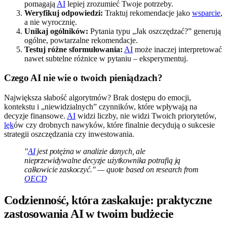
pomagają
AI
lepiej zrozumieć Twoje potrzeby.
Weryfikuj odpowiedzi:
Traktuj rekomendacje jako
wsparcie
,
a nie wyrocznię.
Unikaj ogólników:
Pytania typu „Jak oszczędzać?” generują
ogólne, powtarzalne rekomendacje.
Testuj różne sformułowania:
AI
może inaczej interpretować
nawet subtelne różnice w pytaniu – eksperymentuj.
Czego AI nie wie o twoich pieniądzach?
Największa słabość algorytmów? Brak dostępu do emocji,
kontekstu i „niewidzialnych” czynników, które wpływają na
decyzje finansowe.
AI
widzi liczby, nie widzi Twoich priorytetów,
lęk
ów czy drobnych nawyków, które finalnie decydują o sukcesie
strategii oszczędzania czy inwestowania.
"
AI
jest potężna w analizie danych, ale
nieprzewidywalne decyzje użytkownika potrafią ją
całkowicie zaskoczyć." — quote based on research from
OECD
Codzienność, która zaskakuje: praktyczne
zastosowania AI w twoim budżecie