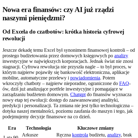
Nowa era finansów: czy AI już rządzi
naszymi pieniędzmi?
Od Excela do czatbotów: krótka historia cyfrowej
rewolucji
Jeszcze dekadę temu Excel był synonimem finansowej kontroli – od
prostego budżetowania przez domowych księgowych po
analizy
inwestycyjne w największych korporacjach. Jednak świat nie znosi
stagnacji. Cyfrowa rewolucja nie przyszła nagle – to był proces, w
którym najpierw pojawiły się bankowość elektroniczna, aplikacje
mobilne, automatyczne przelewy i
powiadomienia
. Potem
wkroczyły chatboty – najpierw nieporadne, ograniczone do
FAQ
-
ów, dziś już analizujące portfele inwestycyjne i pomagające w
zarządzaniu budżetem domowym.
Chatgpt
do finansów wyznacza
nowy etap tej ewolucji: dostęp do zaawansowanej analityki,
predykcji i personalizacji. Ta zmiana nie jest tylko technologiczna –
dotyka naszej mentalności, poziomu zaufania do maszyn i tego, jak
podejmujemy decyzje finansowe na co dzień.
Era
Technologia
Kluczowe zmiany
Arkusze
Ręczna
kontrola
budżetu,
analizy
, brak
Lata 90.