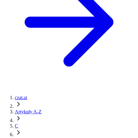
czat.ai
Artykuły A-Z
C