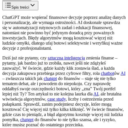
Spis treści
ChatGPT może wspierać finansowe decyzje poprzez analizę danych
i personalizację, ale wymaga ostrożności. AI doskonale sprawdza
się w automatyzacji rutynowych zadań i edukacji finansowej,
natomiast nie powinno być jedynym doradcą przy poważnych
inwestycjach. Błędy algorytmów mogą kosztować więcej niż
ludzkie omyłki, dlatego ufaj botowi selektywnie i weryfikuj ważne
decyzje z profesjonalistami.
Dziś już nie pytamy, czy
sztuczna inteligencja
zmienia finanse –
pytamy, jak bardzo już to zrobiła, nawet jeśli nie zdążyłeś
zauważyć. W świecie, gdzie każdy klik zostawia ślad, a każda
decyzja zakupowa przebiega przez cyfrowe filtry, rola
chatbot
ów
AI
– zwłaszcza takich jak
chatgpt
do finansów – staje się nie tylko
tematem debat, ale i powodem do niepokoju. Czy naprawdę
oddałbyś swoje oszczędności botowi, który „zna” Twój portfel
lepiej niż Ty? Ten artykuł to nie kolejna laurka dla
AI
, ale brutalna
wiwisekcja algorytmów,
case study
, liczby i ostrzeżenia przed
pułapkami. Sprawdź, zanim podejmiesz decyzje, które mogą
kosztować Cię więcej niż tylko kilka kliknięć. W świecie finansów,
gdzie czas to pieniądz, a błąd algorytmu kosztuje więcej niż ludzka
pomyłka,
chatgpt
do finansów to nie tylko szansa, ale i ryzyko,
które musisz poznać do ostatniego przecinka.