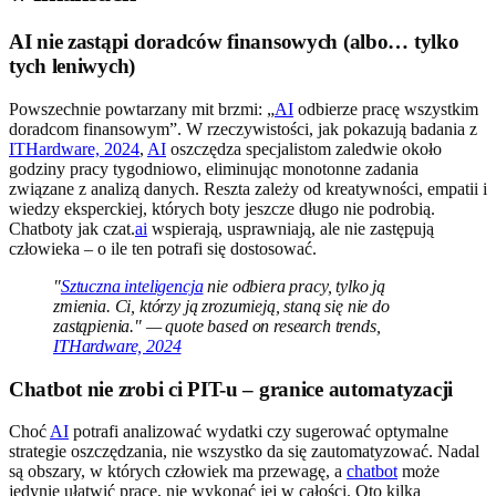
AI nie zastąpi doradców finansowych (albo… tylko
tych leniwych)
Powszechnie powtarzany mit brzmi: „
AI
odbierze pracę wszystkim
doradcom finansowym”. W rzeczywistości, jak pokazują badania z
ITHardware, 2024
,
AI
oszczędza specjalistom zaledwie około
godziny pracy tygodniowo, eliminując monotonne zadania
związane z analizą danych. Reszta zależy od kreatywności, empatii i
wiedzy eksperckiej, których boty jeszcze długo nie podrobią.
Chatboty jak czat.
ai
wspierają, usprawniają, ale nie zastępują
człowieka – o ile ten potrafi się dostosować.
"
Sztuczna inteligencja
nie odbiera pracy, tylko ją
zmienia. Ci, którzy ją zrozumieją, staną się nie do
zastąpienia." — quote based on research trends,
ITHardware, 2024
Chatbot nie zrobi ci PIT-u – granice automatyzacji
Choć
AI
potrafi analizować wydatki czy sugerować optymalne
strategie oszczędzania, nie wszystko da się zautomatyzować. Nadal
są obszary, w których człowiek ma przewagę, a
chatbot
może
jedynie ułatwić pracę, nie wykonać jej w całości. Oto kilka