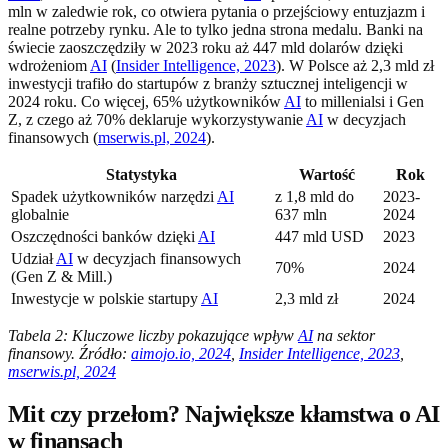
mln w zaledwie rok, co otwiera pytania o przejściowy entuzjazm i
realne potrzeby rynku. Ale to tylko jedna strona medalu. Banki na
świecie zaoszczędziły w 2023 roku aż 447 mld dolarów dzięki
wdrożeniom
AI
(
Insider Intelligence, 2023
). W Polsce aż 2,3 mld zł
inwestycji trafiło do startupów z branży sztucznej inteligencji w
2024 roku. Co więcej, 65% użytkowników
AI
to millenialsi i Gen
Z, z czego aż 70% deklaruje wykorzystywanie
AI
w decyzjach
finansowych (
mserwis.pl, 2024
).
Statystyka
Wartość
Rok
Spadek użytkowników narzędzi
AI
z 1,8 mld do
2023-
globalnie
637 mln
2024
Oszczędności banków dzięki
AI
447 mld USD
2023
Udział
AI
w decyzjach finansowych
70%
2024
(Gen Z & Mill.)
Inwestycje w polskie startupy
AI
2,3 mld zł
2024
Tabela 2: Kluczowe liczby pokazujące wpływ
AI
na sektor
finansowy. Źródło:
aimojo.io, 2024
,
Insider Intelligence, 2023
,
mserwis.pl, 2024
Mit czy przełom? Największe kłamstwa o AI
w finansach