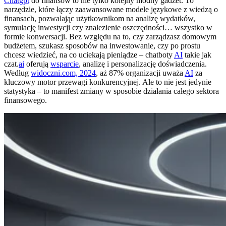
Chatgpt
do finansów to nie tylko kolejny modny gadżet. To
narzędzie, które łączy zaawansowane modele językowe z wiedzą o
finansach, pozwalając użytkownikom na analizę wydatków,
symulację inwestycji czy znalezienie oszczędności… wszystko w
formie konwersacji. Bez względu na to, czy zarządzasz domowym
budżetem, szukasz sposobów na inwestowanie, czy po prostu
chcesz wiedzieć, na co uciekają pieniądze – chatboty
AI
takie jak
czat.
ai
oferują
wsparcie
, analizę i personalizację doświadczenia.
Według
widoczni.com, 2024
, aż 87% organizacji uważa
AI
za
kluczowy motor przewagi konkurencyjnej. Ale to nie jest jedynie
statystyka – to manifest zmiany w sposobie działania całego sektora
finansowego.