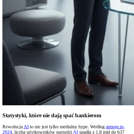
Statystyki, które nie dają spać bankierom
Rewolucja
AI
to nie jest tylko medialny hype. Według
aimojo.io,
2024
, liczba użytkowników narzędzi
AI
spadła z 1,8 mld do 637