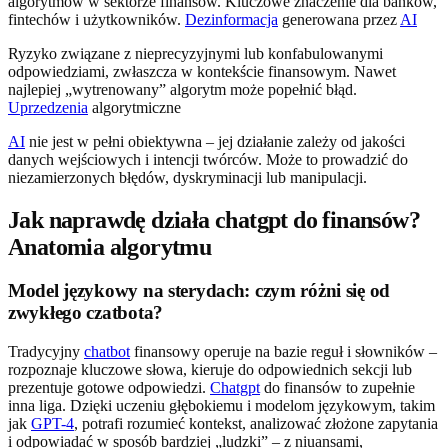
algorytmów w sektorze finansów. Kluczowe znaczenie dla banków,
fintechów i użytkowników.
Dezinformacja
generowana przez
AI
Ryzyko związane z nieprecyzyjnymi lub konfabulowanymi
odpowiedziami, zwłaszcza w kontekście finansowym. Nawet
najlepiej „wytrenowany” algorytm może popełnić błąd.
Uprzedzenia
algorytmiczne
AI
nie jest w pełni obiektywna – jej działanie zależy od jakości
danych wejściowych i intencji twórców. Może to prowadzić do
niezamierzonych błędów, dyskryminacji lub manipulacji.
Jak naprawdę działa chatgpt do finansów?
Anatomia algorytmu
Model językowy na sterydach: czym różni się od
zwykłego czatbota?
Tradycyjny
chatbot
finansowy operuje na bazie reguł i słowników –
rozpoznaje kluczowe słowa, kieruje do odpowiednich sekcji lub
prezentuje gotowe odpowiedzi.
Chatgpt
do finansów to zupełnie
inna liga. Dzięki uczeniu głębokiemu i modelom językowym, takim
jak
GPT-4
, potrafi rozumieć kontekst, analizować złożone zapytania
i odpowiadać w sposób bardziej „ludzki” – z niuansami,