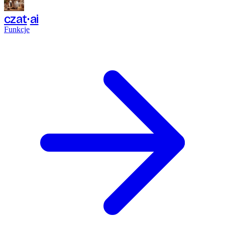
czat
ai
Funkcje