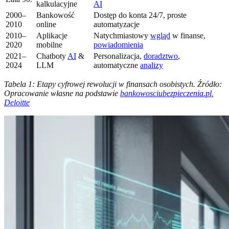
kalkulacyjne
AI
2000–
Bankowość
Dostęp do konta 24/7, proste
2010
online
automatyzacje
2010–
Aplikacje
Natychmiastowy
wgląd
w finanse,
2020
mobilne
powiadomienia
2021–
Chatboty
AI
&
Personalizacja,
doradztwo
,
2024
LLM
automatyczne
analizy
Tabela 1: Etapy cyfrowej rewolucji w finansach osobistych. Źródło:
Opracowanie własne na podstawie
bankowosciubezpieczenia.pl
,
Deloitte