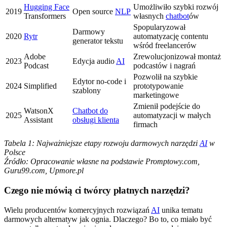
Hugging Face
Umożliwiło szybki rozwój
2019
Open source
NLP
Transformers
własnych
chatbot
ów
Spopularyzował
Darmowy
2020
Rytr
automatyzację contentu
generator tekstu
wśród freelancerów
Adobe
Zrewolucjonizował montaż
2023
Edycja audio
AI
Podcast
podcastów i nagrań
Pozwolił na szybkie
Edytor no-code i
2024
Simplified
prototypowanie
szablony
marketingowe
Zmienił podejście do
WatsonX
Chatbot do
2025
automatyzacji w małych
Assistant
obsługi klienta
firmach
Tabela 1: Najważniejsze etapy rozwoju darmowych narzędzi
AI
w
Polsce
Źródło: Opracowanie własne na podstawie Promptowy.com,
Guru99.com, Upmore.pl
Czego nie mówią ci twórcy płatnych narzędzi?
Wielu producentów komercyjnych rozwiązań
AI
unika tematu
darmowych alternatyw jak ognia. Dlaczego? Bo to, co miało być