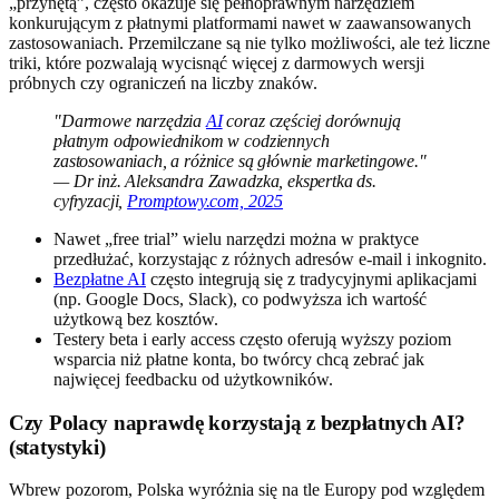
„przynętą”, często okazuje się pełnoprawnym narzędziem
konkurującym z płatnymi platformami nawet w zaawansowanych
zastosowaniach. Przemilczane są nie tylko możliwości, ale też liczne
triki, które pozwalają wycisnąć więcej z darmowych wersji
próbnych czy ograniczeń na liczby znaków.
"Darmowe narzędzia
AI
coraz częściej dorównują
płatnym odpowiednikom w codziennych
zastosowaniach, a różnice są głównie marketingowe."
— Dr inż. Aleksandra Zawadzka, ekspertka ds.
cyfryzacji,
Promptowy.com, 2025
Nawet „free trial” wielu narzędzi można w praktyce
przedłużać, korzystając z różnych adresów e-mail i inkognito.
Bezpłatne AI
często integrują się z tradycyjnymi aplikacjami
(np. Google Docs, Slack), co podwyższa ich wartość
użytkową bez kosztów.
Testery beta i early access często oferują wyższy poziom
wsparcia niż płatne konta, bo twórcy chcą zebrać jak
najwięcej feedbacku od użytkowników.
Czy Polacy naprawdę korzystają z bezpłatnych AI?
(statystyki)
Wbrew pozorom, Polska wyróżnia się na tle Europy pod względem