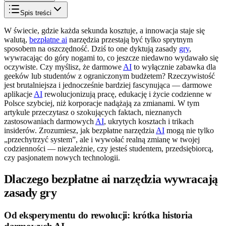
Spis treści
W świecie, gdzie każda sekunda kosztuje, a innowacja staje się
walutą,
bezpłatne ai
narzędzia przestają być tylko sprytnym
sposobem na oszczędność. Dziś to one dyktują zasady
gry
,
wywracając do góry nogami to, co jeszcze niedawno wydawało się
oczywiste. Czy myślisz, że darmowe
AI
to wyłącznie zabawka dla
geeków lub studentów z ograniczonym budżetem? Rzeczywistość
jest brutalniejsza i jednocześnie bardziej fascynująca — darmowe
aplikacje
AI
rewolucjonizują pracę, edukację i życie codzienne w
Polsce szybciej, niż korporacje nadążają za zmianami. W tym
artykule przeczytasz o szokujących faktach, nieznanych
zastosowaniach darmowych
AI
, ukrytych kosztach i trikach
insiderów. Zrozumiesz, jak bezpłatne narzędzia
AI
mogą nie tylko
„przechytrzyć system”, ale i wywołać realną zmianę w twojej
codzienności — niezależnie, czy jesteś studentem, przedsiębiorcą,
czy pasjonatem nowych technologii.
Dlaczego bezpłatne ai narzędzia wywracają
zasady gry
Od eksperymentu do rewolucji: krótka historia