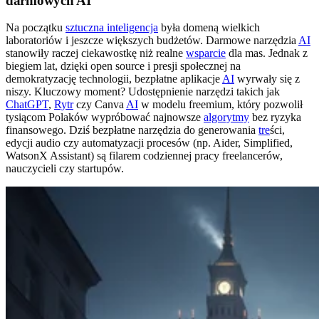
darmowych AI
Na początku
sztuczna inteligencja
była domeną wielkich
laboratoriów i jeszcze większych budżetów. Darmowe narzędzia
AI
stanowiły raczej ciekawostkę niż realne
wsparcie
dla mas. Jednak z
biegiem lat, dzięki open source i presji społecznej na
demokratyzację technologii, bezpłatne aplikacje
AI
wyrwały się z
niszy. Kluczowy moment? Udostępnienie narzędzi takich jak
ChatGPT
,
Rytr
czy Canva
AI
w modelu freemium, który pozwolił
tysiącom Polaków wypróbować najnowsze
algorytmy
bez ryzyka
finansowego. Dziś bezpłatne narzędzia do generowania
tre
ści,
edycji audio czy automatyzacji procesów (np. Aider, Simplified,
WatsonX Assistant) są filarem codziennej pracy freelancerów,
nauczycieli czy startupów.