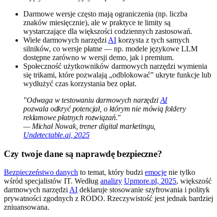
Darmowe wersje często mają ograniczenia (np. liczba
znaków miesięcznie), ale w praktyce te limity są
wystarczające dla większości codziennych zastosowań.
Wiele darmowych narzędzi
AI
korzysta z tych samych
silników, co wersje płatne — np. modele językowe LLM
dostępne zarówno w wersji demo, jak i premium.
Społeczność użytkowników darmowych narzędzi wymienia
się trikami, które pozwalają „odblokować” ukryte funkcje lub
wydłużyć czas korzystania bez opłat.
"Odwaga w testowaniu darmowych narzędzi
AI
pozwala odkryć potencjał, o którym nie mówią foldery
reklamowe płatnych rozwiązań."
— Michał Nowak, trener digital marketingu,
Undetectable.ai, 2025
Czy twoje dane są naprawdę bezpieczne?
Bezpieczeństwo danych
to temat, który budzi
emocje
nie tylko
wśród specjalistów IT. Według
analizy
Upmore.pl, 2025
, większość
darmowych narzędzi
AI
deklaruje stosowanie szyfrowania i polityk
prywatności zgodnych z RODO. Rzeczywistość jest jednak bardziej
zniuansowana.