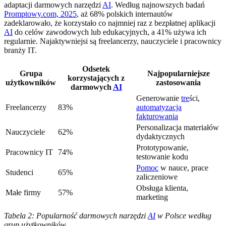
adaptacji darmowych narzędzi
AI
. Według najnowszych badań
Promptowy.com, 2025
, aż 68% polskich internautów
zadeklarowało, że korzystało co najmniej raz z bezpłatnej aplikacji
AI
do celów zawodowych lub edukacyjnych, a 41% używa ich
regularnie. Najaktywniejsi są freelancerzy, nauczyciele i pracownicy
branży IT.
Odsetek
Grupa
Najpopularniejsze
korzystających z
użytkowników
zastosowania
darmowych
AI
Generowanie
tre
ści,
Freelancerzy
83%
automatyzacja
fakturowania
Personalizacja materiałów
Nauczyciele
62%
dydaktycznych
Prototypowanie,
Pracownicy IT
74%
testowanie kodu
Pomoc
w nauce, prace
Studenci
65%
zaliczeniowe
Obsługa klienta,
Małe firmy
57%
marketing
Tabela 2: Popularność darmowych narzędzi
AI
w Polsce według
grup użytkowników