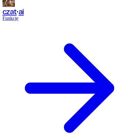
czat
ai
Funkcje