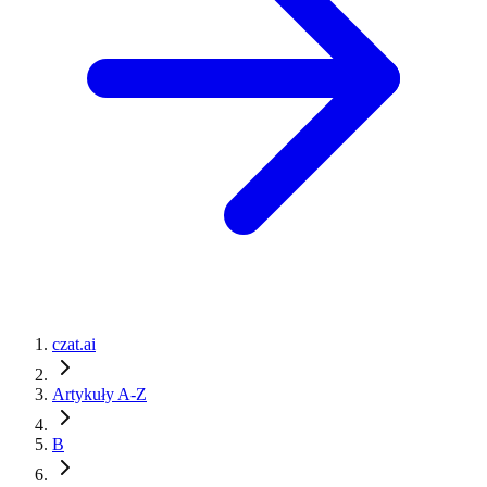
czat.ai
Artykuły A-Z
B