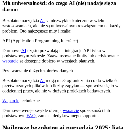
Mit uniwersalności: do czego AI (nie) nadaje się za
darmo
Bezpłatne narzędzia
AI
są niezwykle skuteczne w wielu
zastosowaniach, ale nie są uniwersalnym rozwiązaniem na każdy
problem. Oto najczęstsze mity i realia:
API (Application Programming Interface)
Darmowe
AI
często pozwalają na integracje API tylko w
podstawowym zakresie. Zaawansowane limity lub dedykowane
wsparcie
są dostępne dopiero w wersjach płatnych.
Przetwarzanie dużych zbiorów danych
Bezpłatne narzędzia
AI
mogą mieć ograniczenia co do wielkości
przetwarzanych plików lub liczby zapytań — sprawdza się to w
codziennej pracy, ale nie w dużych projektach badawczych.
Wsparcie
techniczne
Darmowe wersje zwykle oferują
wsparcie
społeczności lub
podstawowe
FAQ
, zamiast dedykowanego supportu.
Najlepsze bezpłatne ai narzędzia 2025: lista