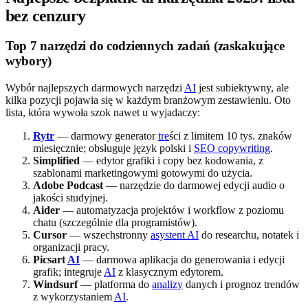
bez cenzury
Top 7 narzędzi do codziennych zadań (zaskakujące
wybory)
Wybór najlepszych darmowych narzędzi
AI
jest subiektywny, ale
kilka pozycji pojawia się w każdym branżowym zestawieniu. Oto
lista, która wywoła szok nawet u wyjadaczy:
Rytr
— darmowy generator
tre
ści z limitem 10 tys. znaków
miesięcznie; obsługuje język polski i
SEO copywriting
.
Simplified
— edytor grafiki i copy bez kodowania, z
szablonami marketingowymi gotowymi do użycia.
Adobe Podcast
— narzędzie do darmowej edycji audio o
jakości studyjnej.
Aider
— automatyzacja projektów i workflow z poziomu
chatu (szczególnie dla programistów).
Cursor
— wszechstronny
asystent AI
do researchu, notatek i
organizacji pracy.
Picsart
AI
— darmowa aplikacja do generowania i edycji
grafik; integruje
AI
z klasycznym edytorem.
Windsurf
— platforma do
analizy
danych i prognoz trendów
z wykorzystaniem
AI
.