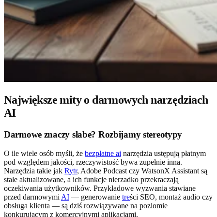
Największe mity o darmowych narzędziach
AI
Darmowe znaczy słabe? Rozbijamy stereotypy
O ile wiele osób myśli, że
bezpłatne ai
narzędzia ustępują płatnym
pod względem jakości, rzeczywistość bywa zupełnie inna.
Narzędzia takie jak
Rytr
, Adobe Podcast czy WatsonX Assistant są
stale aktualizowane, a ich funkcje nierzadko przekraczają
oczekiwania użytkowników. Przykładowe wyzwania stawiane
przed darmowymi
AI
— generowanie
tre
ści SEO, montaż audio czy
obsługa klienta — są dziś rozwiązywane na poziomie
konkurującym z komercyjnymi aplikacjami.