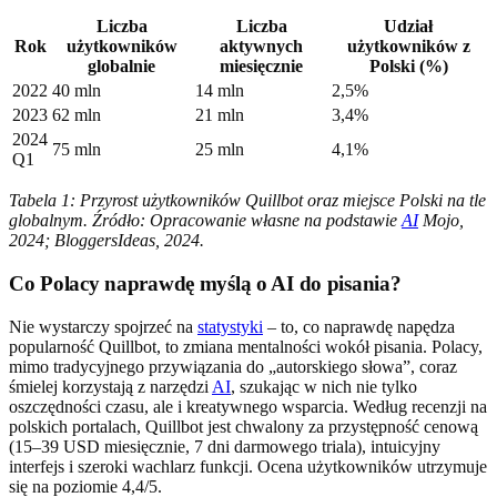
Liczba
Liczba
Udział
Rok
użytkowników
aktywnych
użytkowników z
globalnie
miesięcznie
Polski (%)
2022
40 mln
14 mln
2,5%
2023
62 mln
21 mln
3,4%
2024
75 mln
25 mln
4,1%
Q1
Tabela 1: Przyrost użytkowników Quillbot oraz miejsce Polski na tle
globalnym. Źródło: Opracowanie własne na podstawie
AI
Mojo,
2024; BloggersIdeas, 2024.
Co Polacy naprawdę myślą o AI do pisania?
Nie wystarczy spojrzeć na
statystyki
– to, co naprawdę napędza
popularność Quillbot, to zmiana mentalności wokół pisania. Polacy,
mimo tradycyjnego przywiązania do „autorskiego słowa”, coraz
śmielej korzystają z narzędzi
AI
, szukając w nich nie tylko
oszczędności czasu, ale i kreatywnego wsparcia. Według recenzji na
polskich portalach, Quillbot jest chwalony za przystępność cenową
(15–39 USD miesięcznie, 7 dni darmowego triala), intuicyjny
interfejs i szeroki wachlarz funkcji. Ocena użytkowników utrzymuje
się na poziomie 4,4/5.