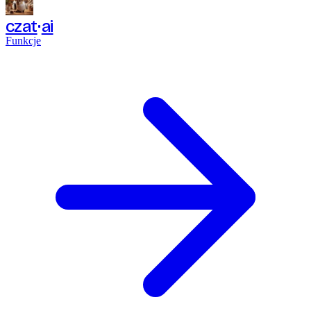
czat
ai
Funkcje