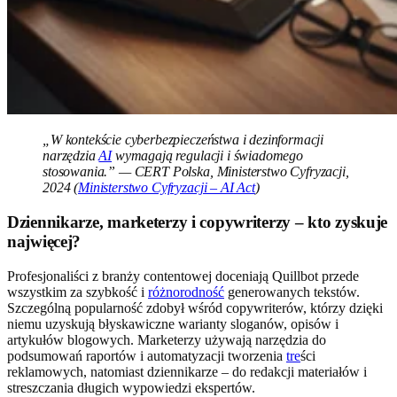
„W kontekście cyberbezpieczeństwa i dezinformacji
narzędzia
AI
wymagają regulacji i świadomego
stosowania.” — CERT Polska, Ministerstwo Cyfryzacji,
2024 (
Ministerstwo Cyfryzacji – AI Act
)
Dziennikarze, marketerzy i copywriterzy – kto zyskuje
najwięcej?
Profesjonaliści z branży contentowej doceniają Quillbot przede
wszystkim za szybkość i
różnorodność
generowanych tekstów.
Szczególną popularność zdobył wśród copywriterów, którzy dzięki
niemu uzyskują błyskawiczne warianty sloganów, opisów i
artykułów blogowych. Marketerzy używają narzędzia do
podsumowań raportów i automatyzacji tworzenia
tre
ści
reklamowych, natomiast dziennikarze – do redakcji materiałów i
streszczania długich wypowiedzi ekspertów.