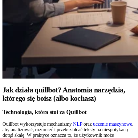
Jak działa quillbot? Anatomia narzędzia,
którego się boisz (albo kochasz)
Technologia, która stoi za Quillbot
Quillbot wykorzystuje mechanizmy
NLP
oraz
uczenie maszynowe
,
aby analizować, rozumieć i przekształcać teksty na niespotykaną
dotąd skalę. W praktyce oznacza to, że użytkownik może