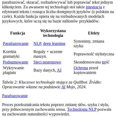
parafrazować, skracać, rozbudowywać lub poprawiać tekst jednym
kliknięciem. Za awansem tej technologii stoi także
integracja
z
edytorami tekstu i rosnąca liczba dostępnych języków (z polskim na
czele). Każda funkcja opiera się na rozbudowanych modelach
językowych, które uczą się na bazie milionów przykładów.
Wykorzystana
Funkcja
Efekty
technologia
Synonimy, zmiana
Parafrazowanie
NLP
,
deep learning
szyku
Korekta
Reguły + uczenie
Poprawność stylistyczna
gramatyki
maszyn.
Podsumowanie
Sieci neuronowe
Skondensowana
tre
ść
Wykrywanie
Ochrona
przed
Bazy danych,
AI
plagiatu
kopiowaniem
Tabela 2: Kluczowe technologie stojące za Quillbot. Źródło:
Opracowanie własne na podstawie
AI
Mojo, 2024.
Parafrazowanie
Proces przekształcania tekstu poprzez zmianę słów, szyku i stylu,
przy jednoczesnym zachowaniu sensu.
Technologia NLP
pozwala
na zachowanie naturalności wypowiedzi.