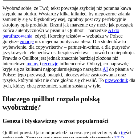
Wyobraź sobie, że Twój tekst powstaje szybciej niż poranna kawa
stygnie na biurku. Wystarczy kilka kliknięć, by niepozorne zdania
zamieniły się w błyskotliwy esej, zgrabny post czy perfekcyjnie
skrojony opis produktu. Brzmi jak marzenie czy może jak początek
końca autentyczności w pisaniu? Quillbot – narzędzie
AI do
parafrazowania
, edycji i korekty tekstów – wzbudza w Polsce
gorętsze
emocje
niż niejedna polityczna afera. Dla studentów to
wybawienie, dla copywriterów – partner-in-crime, a dla purystów
językowych i ekspertów ds. bezpieczeństwa – powód do niepokoju.
Prawda o Quillbot jest jednak znacznie bardziej złożona niż
internetowe
memy
i
recenzje
influencerów. Odkryj, co naprawdę
kryje się za kulisami najpopularniejszego narzędzia
AI
do pisania w
Polsce: jego przewagi, pułapki, nieoczywiste zastosowania oraz
ryzyka, którymi nikt nie chce głośno się chwalić. To
przewodnik
dla
tych, którzy chcą zrozumieć, zanim zostaną w tyle.
Dlaczego quillbot rozpala polską
wyobraźnię?
Geneza i błyskawiczny wzrost popularności
Quillbot powstał jako odpowiedź na rosnące potrzeby rynku
tre
ści