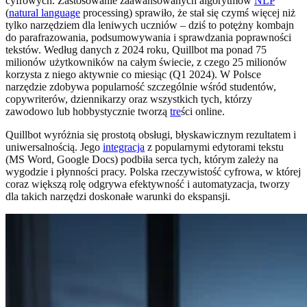
cyfrowych. Zastosowanie zaawansowanych algorytmów
NLP
(
natural language
processing) sprawiło, że stał się czymś więcej niż
tylko narzędziem dla leniwych uczniów – dziś to potężny kombajn
do parafrazowania, podsumowywania i sprawdzania poprawności
tekstów. Według danych z 2024 roku, Quillbot ma ponad 75
milionów użytkowników na całym świecie, z czego 25 milionów
korzysta z niego aktywnie co miesiąc (Q1 2024). W Polsce
narzędzie zdobywa popularność szczególnie wśród studentów,
copywriterów, dziennikarzy oraz wszystkich tych, którzy
zawodowo lub hobbystycznie tworzą
tre
ści online.
Quillbot wyróżnia się prostotą obsługi, błyskawicznym rezultatem i
uniwersalnością. Jego
integracja
z popularnymi edytorami tekstu
(MS Word, Google Docs) podbiła serca tych, którym zależy na
wygodzie i płynności pracy. Polska rzeczywistość cyfrowa, w której
coraz większą rolę odgrywa efektywność i automatyzacja, tworzy
dla takich narzędzi doskonałe warunki do ekspansji.