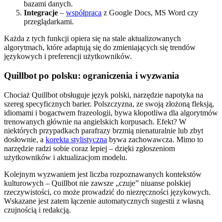
bazami danych.
Integracje
–
współpraca
z Google Docs, MS Word czy
przeglądarkami.
Każda z tych funkcji opiera się na stale aktualizowanych
algorytmach, które adaptują się do zmieniających się trendów
językowych i preferencji użytkowników.
Quillbot po polsku: ograniczenia i wyzwania
Chociaż Quillbot obsługuje język polski, narzędzie napotyka na
szereg specyficznych barier. Polszczyzna, ze swoją złożoną fleksją,
idiomami i bogactwem frazeologii, bywa kłopotliwa dla algorytmów
trenowanych głównie na angielskich korpusach. Efekt? W
niektórych przypadkach parafrazy brzmią nienaturalnie lub zbyt
dosłownie, a
korekta stylistyczna
bywa zachowawcza. Mimo to
narzędzie radzi sobie coraz lepiej – dzięki zgłoszeniom
użytkowników i aktualizacjom modelu.
Kolejnym wyzwaniem jest liczba rozpoznawanych kontekstów
kulturowych – Quillbot nie zawsze „czuje” niuanse polskiej
rzeczywistości, co może prowadzić do niezręczności językowych.
Wskazane jest zatem łączenie automatycznych sugestii z własną
czujnością i redakcją.