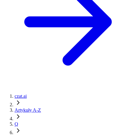
czat.ai
Artykuły A-Z
Q