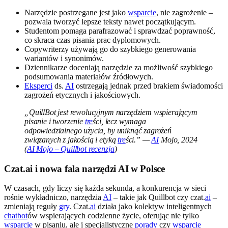
Narzędzie postrzegane jest jako
wsparcie
, nie zagrożenie –
pozwala tworzyć lepsze teksty nawet początkującym.
Studentom pomaga parafrazować i sprawdzać poprawność,
co skraca czas pisania prac dyplomowych.
Copywriterzy używają go do szybkiego generowania
wariantów i synonimów.
Dziennikarze doceniają narzędzie za możliwość szybkiego
podsumowania materiałów źródłowych.
Eksperci
ds.
AI
ostrzegają jednak przed brakiem świadomości
zagrożeń etycznych i jakościowych.
„QuillBot jest rewolucyjnym narzędziem wspierającym
pisanie i tworzenie
tre
ści, lecz wymaga
odpowiedzialnego użycia, by uniknąć zagrożeń
związanych z jakością i etyką
tre
ści.” —
AI
Mojo, 2024
(
AI Mojo – Quillbot recenzja
)
Czat.ai i nowa fala narzędzi AI w Polsce
W czasach, gdy liczy się każda sekunda, a konkurencja w sieci
rośnie wykładniczo, narzędzia
AI
– takie jak Quillbot czy czat.
ai
–
zmieniają reguły
gry
. Czat.
ai
działa jako kolektyw inteligentnych
chatbot
ów wspierających codzienne życie, oferując nie tylko
wsparcie
w pisaniu, ale i specjalistyczne
porady
czy
wsparcie