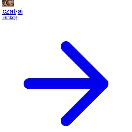
czat
ai
Funkcje