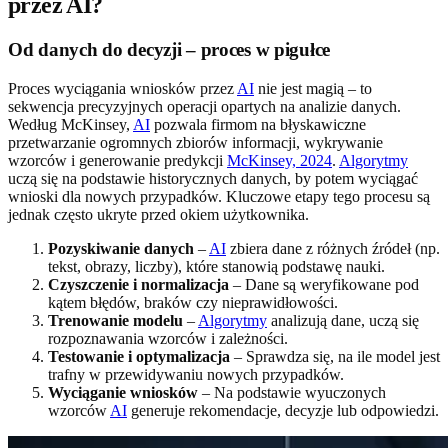
przez AI?
Od danych do decyzji – proces w pigułce
Proces wyciągania wniosków przez
AI
nie jest magią – to
sekwencja precyzyjnych operacji opartych na analizie danych.
Według McKinsey,
AI
pozwala firmom na błyskawiczne
przetwarzanie ogromnych zbiorów informacji, wykrywanie
wzorców i generowanie predykcji
McKinsey, 2024
.
Algorytmy
uczą się na podstawie historycznych danych, by potem wyciągać
wnioski dla nowych przypadków. Kluczowe etapy tego procesu są
jednak często ukryte przed okiem użytkownika.
Pozyskiwanie danych
–
AI
zbiera dane z różnych źródeł (np.
tekst, obrazy, liczby), które stanowią podstawę nauki.
Czyszczenie i normalizacja
– Dane są weryfikowane pod
kątem błędów, braków czy nieprawidłowości.
Trenowanie modelu
–
Algorytmy
analizują dane, uczą się
rozpoznawania wzorców i zależności.
Testowanie i optymalizacja
– Sprawdza się, na ile model jest
trafny w przewidywaniu nowych przypadków.
Wyciąganie wniosków
– Na podstawie wyuczonych
wzorców
AI
generuje rekomendacje, decyzje lub odpowiedzi.