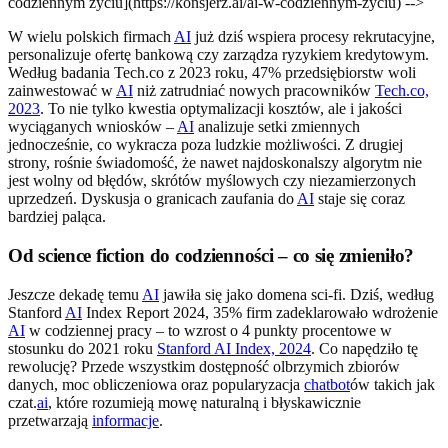
codziennym życiu](https://konsjerz.ai/ai-w-codziennym-zyciu) -->
W wielu polskich firmach
AI
już dziś wspiera procesy rekrutacyjne,
personalizuje ofertę bankową czy zarządza ryzykiem kredytowym.
Według badania Tech.co z 2023 roku, 47% przedsiębiorstw woli
zainwestować w
AI
niż zatrudniać nowych pracowników
Tech.co,
2023
. To nie tylko kwestia optymalizacji kosztów, ale i jakości
wyciąganych wniosków –
AI
analizuje setki zmiennych
jednocześnie, co wykracza poza ludzkie możliwości. Z drugiej
strony, rośnie świadomość, że nawet najdoskonalszy algorytm nie
jest wolny od błędów, skrótów myślowych czy niezamierzonych
uprzedzeń. Dyskusja o granicach zaufania do
AI
staje się coraz
bardziej paląca.
Od science fiction do codzienności – co się zmieniło?
Jeszcze dekadę temu
AI
jawiła się jako domena sci-fi. Dziś, według
Stanford
AI
Index Report 2024, 35% firm zadeklarowało wdrożenie
AI
w codziennej pracy – to wzrost o 4 punkty procentowe w
stosunku do 2021 roku
Stanford AI Index, 2024
. Co napędziło tę
rewolucję? Przede wszystkim dostępność olbrzymich zbiorów
danych, moc obliczeniowa oraz popularyzacja
chatbot
ów takich jak
czat.
ai
, które rozumieją mowę naturalną i błyskawicznie
przetwarzają
informacje
.