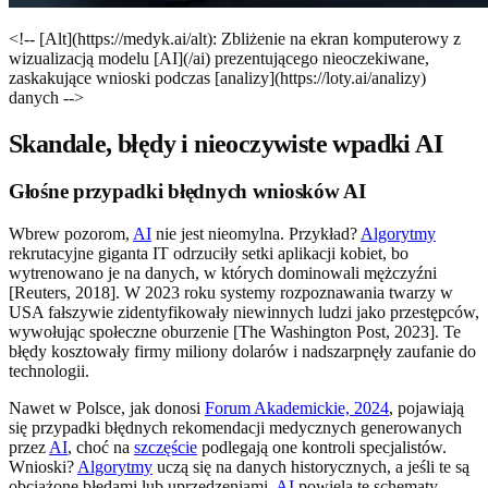
<!-- [Alt](https://medyk.ai/alt): Zbliżenie na ekran komputerowy z
wizualizacją modelu [AI](/ai) prezentującego nieoczekiwane,
zaskakujące wnioski podczas [analizy](https://loty.ai/analizy)
danych -->
Skandale, błędy i nieoczywiste wpadki AI
Głośne przypadki błędnych wniosków AI
Wbrew pozorom,
AI
nie jest nieomylna. Przykład?
Algorytmy
rekrutacyjne giganta IT odrzuciły setki aplikacji kobiet, bo
wytrenowano je na danych, w których dominowali mężczyźni
[Reuters, 2018]. W 2023 roku systemy rozpoznawania twarzy w
USA fałszywie zidentyfikowały niewinnych ludzi jako przestępców,
wywołując społeczne oburzenie [The Washington Post, 2023]. Te
błędy kosztowały firmy miliony dolarów i nadszarpnęły zaufanie do
technologii.
Nawet w Polsce, jak donosi
Forum Akademickie, 2024
, pojawiają
się przypadki błędnych rekomendacji medycznych generowanych
przez
AI
, choć na
szczęście
podlegają one kontroli specjalistów.
Wnioski?
Algorytmy
uczą się na danych historycznych, a jeśli te są
obciążone błędami lub uprzedzeniami,
AI
powiela te schematy