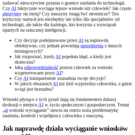
zadawać nieoczywiste pytania o granice zaufania do technologii.
Czy
AI
faktycznie wyciąga lepsze wnioski niż człowiek? Jak często
algorytmy
się mylą? Czy maszyny mogą być stronnicze? Ten
krytyczny namysł jest niezbędny nie tylko dla specjalistów od
technologii, ale także dla każdego, kto korzysta z rozwiązań
opartych na sztucznej inteligencji.
Czy decyzje podejmowane przez
AI
są naprawdę
obiektywne, czy jednak powielają
uprzedzenia
z danych
treningowych?
Jak rozpoznać, kiedy
AI
popełnia błąd, a kiedy jest
skuteczna?
Jaką
odpowiedzialność
ponosi człowiek za wnioski
wygenerowane przez
AI
?
Czy
AI
transparentnie uzasadnia swoje decyzje?
W jakich obszarach
AI
już dziś wyprzedza człowieka, a gdzie
wciąż jest bezradna?
Wnioski płynące z tych pytań stają się fundamentem dalszej
dyskusji o miejscu
AI
w życiu społecznym i gospodarczym. Temat
„
ai
wnioski wyciąganie” stawia na ostrzu noża problematykę
zaufania, kontroli i współpracy człowieka z maszyną.
Jak naprawdę działa wyciąganie wniosków