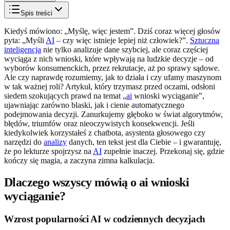
Spis treści
Kiedyś mówiono: „Myślę, więc jestem”. Dziś coraz więcej głosów
pyta: „Myśli
AI
– czy więc istnieje lepiej niż człowiek?”.
Sztuczna
inteligencja
nie tylko analizuje dane szybciej, ale coraz częściej
wyciąga z nich wnioski, które wpływają na ludzkie decyzje – od
wyborów konsumenckich, przez rekrutacje, aż po sprawy sądowe.
Ale czy naprawdę rozumiemy, jak to działa i czy ufamy maszynom
w tak ważnej roli? Artykuł, który trzymasz przed oczami, odsłoni
siedem szokujących prawd na temat „
ai
wnioski wyciąganie”,
ujawniając zarówno blaski, jak i cienie automatycznego
podejmowania decyzji. Zanurkujemy głęboko w świat algorytmów,
błędów, triumfów oraz nieoczywistych konsekwencji. Jeśli
kiedykolwiek korzystałeś z chatbota, asystenta głosowego czy
narzędzi do
analizy
danych, ten tekst jest dla Ciebie – i gwarantuję,
że po lekturze spojrzysz na
AI
zupełnie inaczej. Przekonaj się, gdzie
kończy się magia, a zaczyna zimna kalkulacja.
Dlaczego wszyscy mówią o ai wnioski
wyciąganie?
Wzrost popularności AI w codziennych decyzjach