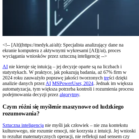
<!-- [Alt](https://medyk.ai/alt): Specjalista analizujący dane na
ekranie komputera z aktywnymi wykresami [AI](/ai), proces
wyciągania wniosków przez sztuczną inteligencję -->
AI
nie kieruje się intuicją – jej decyzje oparte są na liczbach i
statystykach. W praktyce, jak pokazują badania, aż 67% firm w
2024 roku zauważyło poprawę jakości tworzonych
tre
ści dzięki
analizie danych przez
AI
MSPowerUser, 2024
. Jednak im większa
automatyzacja, tym większa potrzeba kontroli i rozumienia procesu
podejmowania decyzji przez
algorytmy
.
Czym różni się myślenie maszynowe od ludzkiego
rozumowania?
Sztuczna inteligencja
nie myśli jak człowiek – nie zna kontekstu
kulturowego, nie rozumie emocji, nie korzysta z intuicji. Jej wnioski
to rezultat matematycznych operacji, nie refleksji nad sensem czy