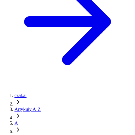
czat.ai
Artykuły A-Z
A