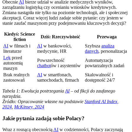
Obecnie
AI
bierze udział w analizie medycznych wyników,
zarządzaniu logistyką czy ocenianiu wniosków kredytowych.
Zmiana nastąpiła nie tylko na poziomie technologii, ale i społecznej
akceptacji. Coraz więcej ludzi zadaje sobie pytanie: czy jestem w
stanie zaufać maszynom przy podejmowaniu kluczowych decyzji?
Kiedyś: Science
Dziś: Rzeczywistość
Przewaga
fiction
AI
w filmach i
AI
w bankowości,
Szybsza
analiza
literaturze
medycynie, HR
danych
, personalizacja
Lęk
przed
Powszechność
Automatyzacja
autonomią
chatbot
ów i asystentów
powtarzalnych zadań
maszyn
Brak realnych
AI
w smartfonach,
Skalowalność i
zastosowań
samochodach, firmach
dostępność 24/7
Tabela 1: Ewolucja postrzegania
AI
– od fikcji do zaufanego
narzędzia
.
Źródło: Opracowanie własne na podstawie
Stanford AI Index,
2024
,
McKinsey, 2024
Jakie pytania zadają sobie Polacy?
Wraz z rosnącą obecnością
AI
w codzienności, Polacy zaczynają