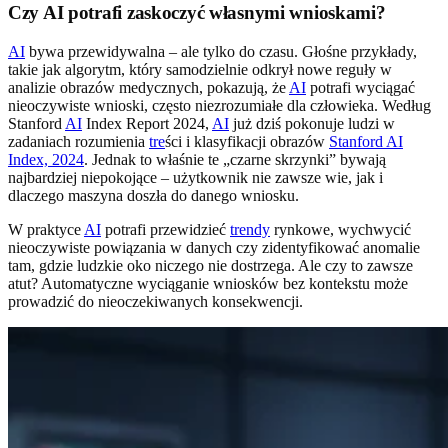
Czy AI potrafi zaskoczyć własnymi wnioskami?
AI
bywa przewidywalna – ale tylko do czasu. Głośne przykłady,
takie jak algorytm, który samodzielnie odkrył nowe reguły w
analizie obrazów medycznych, pokazują, że
AI
potrafi wyciągać
nieoczywiste wnioski, często niezrozumiałe dla człowieka. Według
Stanford
AI
Index Report 2024,
AI
już dziś pokonuje ludzi w
zadaniach rozumienia
tre
ści i klasyfikacji obrazów
Stanford AI
Index, 2024
. Jednak to właśnie te „czarne skrzynki” bywają
najbardziej niepokojące – użytkownik nie zawsze wie, jak i
dlaczego maszyna doszła do danego wniosku.
W praktyce
AI
potrafi przewidzieć
trendy
rynkowe, wychwycić
nieoczywiste powiązania w danych czy zidentyfikować anomalie
tam, gdzie ludzkie oko niczego nie dostrzega. Ale czy to zawsze
atut? Automatyczne wyciąganie wniosków bez kontekstu może
prowadzić do nieoczekiwanych konsekwencji.