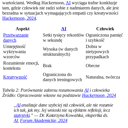
wartościami. Według Hackernoon,
AI
wyciąga trafne konkluzje
tam, gdzie człowiek nie radzi sobie z nadmiarem danych, ale jest
bezradna w sytuacjach wymagających empatii czy kreatywności
Hackernoon, 2024
.
Aspekt
AI
Człowiek
Przetwarzanie
Setki tysięcy rekordów
Ograniczona pamięć
danych
w sekundę
i szybkość
Umiejętność
Dobra w
Wysoka (w danych
wykrywania
nietypowych
strukturalnych)
wzorców
przypadkach
Rozumienie emocji,
Brak
Obecne
kontekstu
Ograniczona do
Kreatywność
Naturalna, twórcza
danych treningowych
Tabela 2: Porównanie zakresu rozumowania
AI
i człowieka
Źródło: Opracowanie własne na podstawie
Hackernoon, 2024
„
AI
analizuje dane szybciej niż człowiek, ale nie rozumie
ich tak, jak my. Jej wnioski nie są efektem refleksji, lecz
statystyki
.” — Dr. Katarzyna Kowalska, ekspertka ds.
AI
,
Forum Akademickie, 2024