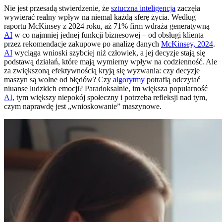
Nie jest przesadą stwierdzenie, że
sztuczna inteligencja
zaczęła
wywierać realny wpływ na niemal każdą sferę życia. Według
raportu McKinsey z 2024 roku, aż 71% firm wdraża generatywną
AI
w co najmniej jednej funkcji biznesowej – od obsługi klienta
przez rekomendacje zakupowe po analizę danych
McKinsey, 2024
.
AI
wyciąga wnioski szybciej niż człowiek, a jej decyzje stają się
podstawą działań, które mają wymierny wpływ na codzienność. Ale
za zwiększoną efektywnością kryją się wyzwania: czy decyzje
maszyn są wolne od błędów? Czy
algorytmy
potrafią odczytać
niuanse ludzkich emocji? Paradoksalnie, im większa popularność
AI
, tym większy niepokój społeczny i potrzeba refleksji nad tym,
czym naprawdę jest „wnioskowanie” maszynowe.