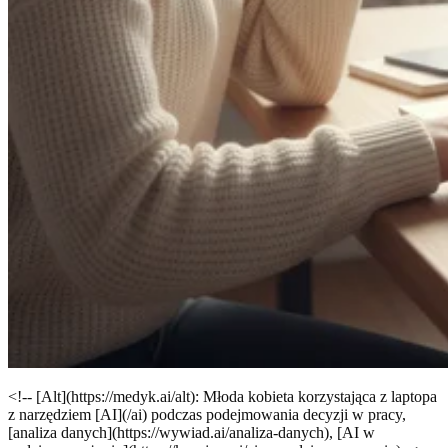
<!-- [Alt](https://medyk.ai/alt): Młoda kobieta korzystająca z laptopa
z narzędziem [AI](/ai) podczas podejmowania decyzji w pracy,
[analiza danych](https://wywiad.ai/analiza-danych), [AI w