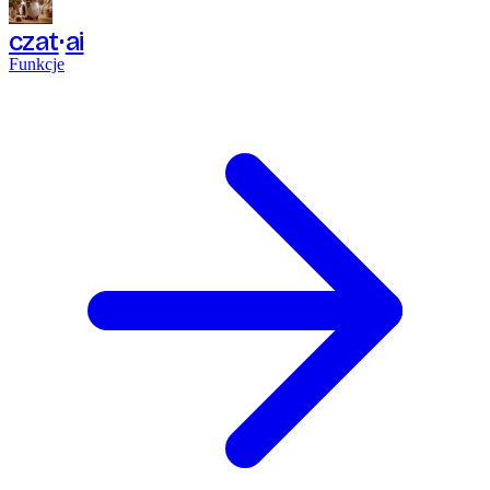
czat
ai
Funkcje