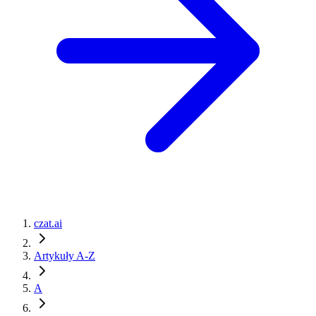
czat.ai
Artykuły A-Z
A