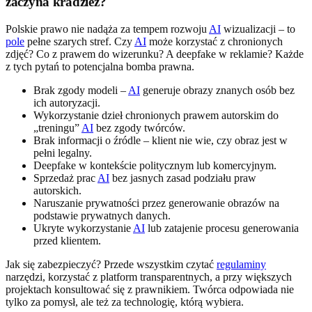
zaczyna kradzież?
Polskie prawo nie nadąża za tempem rozwoju
AI
wizualizacji – to
pole
pełne szarych stref. Czy
AI
może korzystać z chronionych
zdjęć? Co z prawem do wizerunku? A deepfake w reklamie? Każde
z tych pytań to potencjalna bomba prawna.
Brak zgody modeli –
AI
generuje obrazy znanych osób bez
ich autoryzacji.
Wykorzystanie dzieł chronionych prawem autorskim do
„treningu”
AI
bez zgody twórców.
Brak informacji o źródle – klient nie wie, czy obraz jest w
pełni legalny.
Deepfake w kontekście politycznym lub komercyjnym.
Sprzedaż prac
AI
bez jasnych zasad podziału praw
autorskich.
Naruszanie prywatności przez generowanie obrazów na
podstawie prywatnych danych.
Ukryte wykorzystanie
AI
lub zatajenie procesu generowania
przed klientem.
Jak się zabezpieczyć? Przede wszystkim czytać
regulaminy
narzędzi, korzystać z platform transparentnych, a przy większych
projektach konsultować się z prawnikiem. Twórca odpowiada nie
tylko za pomysł, ale też za technologię, którą wybiera.