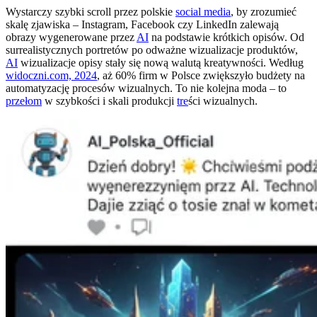
Wystarczy szybki scroll przez polskie
social media
, by zrozumieć
skalę zjawiska – Instagram, Facebook czy LinkedIn zalewają
obrazy wygenerowane przez
AI
na podstawie krótkich opisów. Od
surrealistycznych portretów po odważne wizualizacje produktów,
AI
wizualizacje opisy stały się nową walutą kreatywności. Według
widoczni.com, 2024
, aż 60% firm w Polsce zwiększyło budżety na
automatyzację procesów wizualnych. To nie kolejna moda – to
przełom
w szybkości i skali produkcji
tre
ści wizualnych.