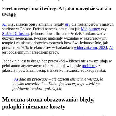
Freelancerzy i mali twórcy: AI jako narzędzie walki o
uwagę
AI
wizualizacje opisy zmieniły reguły
gry
dla freelancerów i małych
studiów w Polsce. Dzięki narzędziom takim jak
Midjourney
czy
Stable Diffusion
, jednoosobowa firma może dziś konkurować z
dużymi agencjami, tworząc materiały wizualne w ekspresowym
tempie i za ułamek dotychczasowych kosztów. Jednocześnie, jak
potwierdza 70% freelancerów w badaniach
widoczni.com, 2024
,
AI
jest codziennym narzędziem pracy.
Jednak nie jest to droga bez przeszkód – klienci nie zawsze ufają w
pełni automatyzowanym obrazom, pojawiają się
problemy
z
jakością i powtarzalnością, a także konieczność edukacji rynku.
"
AI
dało mi przewagę – ale czasem klienci nie wierzą, że
to tylko narzędzie." — Kuba, freelancer, wypowiedź na
podstawie trendów rynkowych
Mroczna strona obrazowania: błędy,
pułapki i nieznane koszty