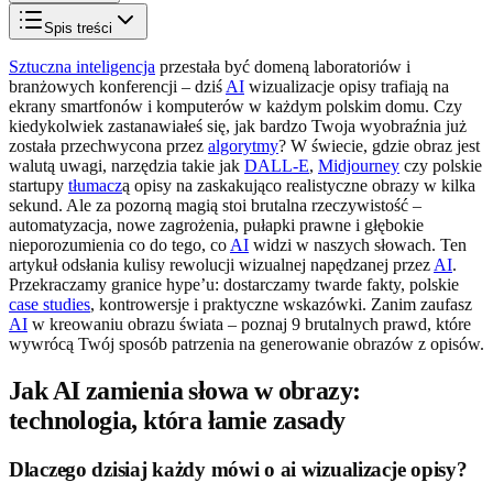
Spis treści
Sztuczna inteligencja
przestała być domeną laboratoriów i
branżowych konferencji – dziś
AI
wizualizacje opisy trafiają na
ekrany smartfonów i komputerów w każdym polskim domu. Czy
kiedykolwiek zastanawiałeś się, jak bardzo Twoja wyobraźnia już
została przechwycona przez
algorytmy
? W świecie, gdzie obraz jest
walutą uwagi, narzędzia takie jak
DALL-E
,
Midjourney
czy polskie
startupy
tłumacz
ą opisy na zaskakująco realistyczne obrazy w kilka
sekund. Ale za pozorną magią stoi brutalna rzeczywistość –
automatyzacja, nowe zagrożenia, pułapki prawne i głębokie
nieporozumienia co do tego, co
AI
widzi w naszych słowach. Ten
artykuł odsłania kulisy rewolucji wizualnej napędzanej przez
AI
.
Przekraczamy granice hype’u: dostarczamy twarde fakty, polskie
case studies
, kontrowersje i praktyczne wskazówki. Zanim zaufasz
AI
w kreowaniu obrazu świata – poznaj 9 brutalnych prawd, które
wywrócą Twój sposób patrzenia na generowanie obrazów z opisów.
Jak AI zamienia słowa w obrazy:
technologia, która łamie zasady
Dlaczego dzisiaj każdy mówi o ai wizualizacje opisy?