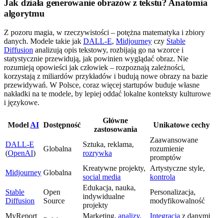
Jak działa generowanie obrazów z tekstu? Anatomia
algorytmu
Z pozoru magia, w rzeczywistości – potężna matematyka i zbiory
danych. Modele takie jak
DALL-E
,
Midjourney
czy
Stable
Diffusion
analizują opis tekstowy, rozbijają go na wzorce i
statystycznie przewidują, jak powinien wyglądać obraz. Nie
rozumieją opowieści jak człowiek – rozpoznają zależności,
korzystają z miliardów przykładów i budują nowe obrazy na bazie
przewidywań. W Polsce, coraz więcej startupów buduje własne
nakładki na te modele, by lepiej oddać lokalne konteksty kulturowe
i językowe.
Główne
Model
AI
Dostępność
Unikatowe cechy
zastosowania
Zaawansowane
DALL-E
Sztuka, reklama,
Globalna
rozumienie
(
OpenAI
)
rozrywka
promptów
Kreatywne projekty,
Artystyczne style,
Midjourney
Globalna
social media
kontrola
Edukacja, nauka,
Stable
Open
Personalizacja,
indywidualne
Diffusion
Source
modyfikowalność
projekty
MyReport
Marketing,
analizy
,
Integracja
z danymi