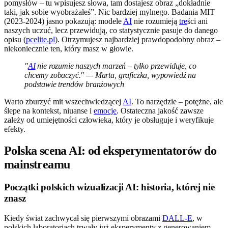
pomysłów – tu wpisujesz słowa, tam dostajesz obraz „dokładnie
taki, jak sobie wyobrażałeś”. Nic bardziej mylnego. Badania MIT
(2023-2024) jasno pokazują: modele
AI
nie rozumieją
tre
ści ani
naszych uczuć, lecz przewidują, co statystycznie pasuje do danego
opisu (
pcelite.pl
). Otrzymujesz najbardziej prawdopodobny obraz –
niekoniecznie ten, który masz w głowie.
"
AI
nie rozumie naszych marzeń – tylko przewiduje, co
chcemy zobaczyć." — Marta, graficzka, wypowiedź na
podstawie trendów branżowych
Warto zburzyć mit wszechwiedzącej
AI
. To narzędzie – potężne, ale
ślepe na kontekst, niuanse i
emocje
. Ostateczna jakość zawsze
zależy od umiejętności człowieka, który je obsługuje i weryfikuje
efekty.
Polska scena AI: od eksperymentatorów do
mainstreamu
Początki polskich wizualizacji AI: historia, której nie
znasz
Kiedy świat zachwycał się pierwszymi obrazami
DALL-E
, w
polskich laboratoriach trwały już eksperymenty z generowaniem