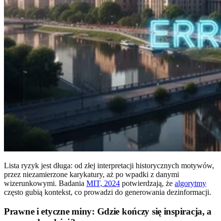
Lista ryzyk jest długa: od złej interpretacji historycznych motywów,
przez niezamierzone karykatury, aż po wpadki z danymi
wizerunkowymi. Badania
MIT, 2024
potwierdzają, że
algorytmy
często gubią kontekst, co prowadzi do generowania dezinformacji.
Prawne i etyczne miny: Gdzie kończy się inspiracja, a