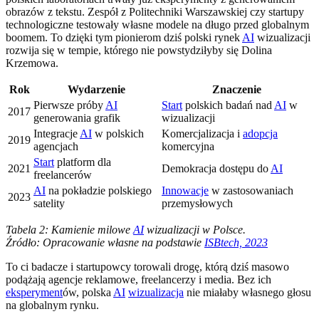
obrazów z tekstu. Zespół z Politechniki Warszawskiej czy startupy
technologiczne testowały własne modele na długo przed globalnym
boomem. To dzięki tym pionierom dziś polski rynek
AI
wizualizacji
rozwija się w tempie, którego nie powstydziłyby się Dolina
Krzemowa.
Rok
Wydarzenie
Znaczenie
Pierwsze próby
AI
Start
polskich badań nad
AI
w
2017
generowania grafik
wizualizacji
Integracje
AI
w polskich
Komercjalizacja i
adopcja
2019
agencjach
komercyjna
Start
platform dla
2021
Demokracja dostępu do
AI
freelancerów
AI
na pokładzie polskiego
Innowacje
w zastosowaniach
2023
satelity
przemysłowych
Tabela 2: Kamienie milowe
AI
wizualizacji w Polsce.
Źródło: Opracowanie własne na podstawie
ISBtech, 2023
To ci badacze i startupowcy torowali drogę, którą dziś masowo
podążają agencje reklamowe, freelancerzy i media. Bez ich
eksperyment
ów, polska
AI
wizualizacja
nie miałaby własnego głosu
na globalnym rynku.