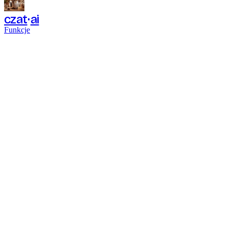
czat
ai
Funkcje