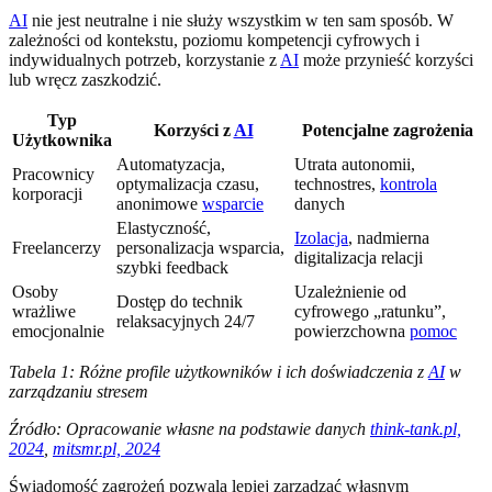
AI
nie jest neutralne i nie służy wszystkim w ten sam sposób. W
zależności od kontekstu, poziomu kompetencji cyfrowych i
indywidualnych potrzeb, korzystanie z
AI
może przynieść korzyści
lub wręcz zaszkodzić.
Typ
Korzyści z
AI
Potencjalne zagrożenia
Użytkownika
Automatyzacja,
Utrata autonomii,
Pracownicy
optymalizacja czasu,
technostres,
kontrola
korporacji
anonimowe
wsparcie
danych
Elastyczność,
Izolacja
, nadmierna
Freelancerzy
personalizacja wsparcia,
digitalizacja relacji
szybki feedback
Osoby
Uzależnienie od
Dostęp do technik
wrażliwe
cyfrowego „ratunku”,
relaksacyjnych 24/7
emocjonalnie
powierzchowna
pomoc
Tabela 1: Różne profile użytkowników i ich doświadczenia z
AI
w
zarządzaniu stresem
Źródło: Opracowanie własne na podstawie danych
think-tank.pl,
2024
,
mitsmr.pl, 2024
Świadomość zagrożeń pozwala lepiej zarządzać własnym