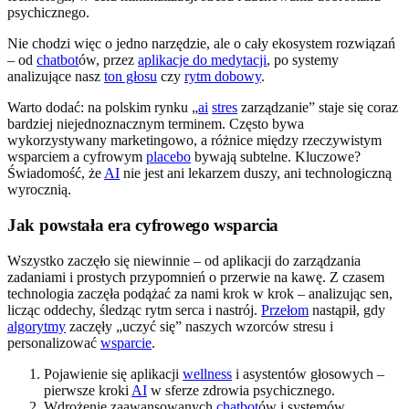
psychicznego.
Nie chodzi więc o jedno narzędzie, ale o cały ekosystem rozwiązań
– od
chatbot
ów, przez
aplikacje do medytacji
, po systemy
analizujące nasz
ton głosu
czy
rytm dobowy
.
Warto dodać: na polskim rynku „
ai
stres
zarządzanie” staje się coraz
bardziej niejednoznacznym terminem. Często bywa
wykorzystywany marketingowo, a różnice między rzeczywistym
wsparciem a cyfrowym
placebo
bywają subtelne. Kluczowe?
Świadomość, że
AI
nie jest ani lekarzem duszy, ani technologiczną
wyrocznią.
Jak powstała era cyfrowego wsparcia
Wszystko zaczęło się niewinnie – od aplikacji do zarządzania
zadaniami i prostych przypomnień o przerwie na kawę. Z czasem
technologia zaczęła podążać za nami krok w krok – analizując sen,
licząc oddechy, śledząc rytm serca i nastrój.
Przełom
nastąpił, gdy
algorytmy
zaczęły „uczyć się” naszych wzorców stresu i
personalizować
wsparcie
.
Pojawienie się aplikacji
wellness
i asystentów głosowych –
pierwsze kroki
AI
w sferze zdrowia psychicznego.
Wdrożenie zaawansowanych
chatbot
ów i systemów