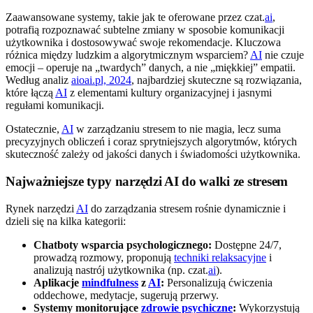
Zaawansowane systemy, takie jak te oferowane przez czat.
ai
,
potrafią rozpoznawać subtelne zmiany w sposobie komunikacji
użytkownika i dostosowywać swoje rekomendacje. Kluczowa
różnica między ludzkim a algorytmicznym wsparciem?
AI
nie czuje
emocji – operuje na „twardych” danych, a nie „miękkiej” empatii.
Według analiz
aioai.pl, 2024
, najbardziej skuteczne są rozwiązania,
które łączą
AI
z elementami kultury organizacyjnej i jasnymi
regułami komunikacji.
Ostatecznie,
AI
w zarządzaniu stresem to nie magia, lecz suma
precyzyjnych obliczeń i coraz sprytniejszych algorytmów, których
skuteczność zależy od jakości danych i świadomości użytkownika.
Najważniejsze typy narzędzi AI do walki ze stresem
Rynek narzędzi
AI
do zarządzania stresem rośnie dynamicznie i
dzieli się na kilka kategorii:
Chatboty wsparcia psychologicznego:
Dostępne 24/7,
prowadzą rozmowy, proponują
techniki relaksacyjne
i
analizują nastrój użytkownika (np. czat.
ai
).
Aplikacje
mindfulness
z
AI
:
Personalizują ćwiczenia
oddechowe, medytacje, sugerują przerwy.
Systemy monitorujące
zdrowie psychiczne
:
Wykorzystują