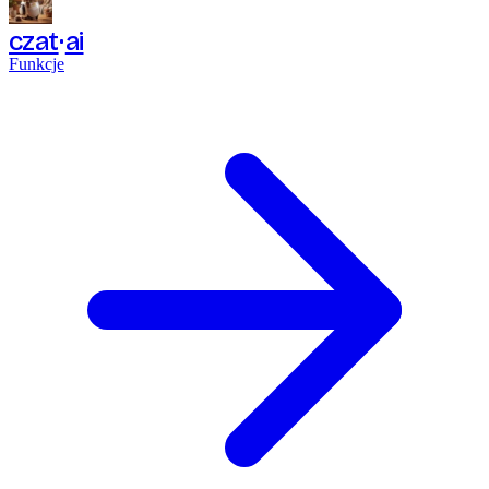
czat
ai
Funkcje