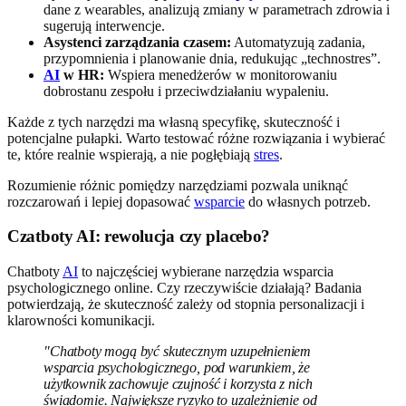
dane z wearables, analizują zmiany w parametrach zdrowia i
sugerują interwencje.
Asystenci zarządzania czasem:
Automatyzują zadania,
przypomnienia i planowanie dnia, redukując „technostres”.
AI
w HR:
Wspiera menedżerów w monitorowaniu
dobrostanu zespołu i przeciwdziałaniu wypaleniu.
Każde z tych narzędzi ma własną specyfikę, skuteczność i
potencjalne pułapki. Warto testować różne rozwiązania i wybierać
te, które realnie wspierają, a nie pogłębiają
stres
.
Rozumienie różnic pomiędzy narzędziami pozwala uniknąć
rozczarowań i lepiej dopasować
wsparcie
do własnych potrzeb.
Czatboty AI: rewolucja czy placebo?
Chatboty
AI
to najczęściej wybierane narzędzia wsparcia
psychologicznego online. Czy rzeczywiście działają? Badania
potwierdzają, że skuteczność zależy od stopnia personalizacji i
klarowności komunikacji.
"Chatboty mogą być skutecznym uzupełnieniem
wsparcia psychologicznego, pod warunkiem, że
użytkownik zachowuje czujność i korzysta z nich
świadomie. Największe ryzyko to uzależnienie od