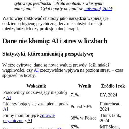
cyfrowego feedbacku i utrata kontaktu z własnymi
emocjami." — Cytat oparty na analizie
mitsmr.pl, 2024
Warto więc traktować chatboty jako narzędzia wspierające
codzienną higienę psychiczną, lecz nie substytut relacji
międzyludzkich czy profesjonalnej terapii.
Dane nie kłamią: AI i stres w liczbach
Statystyki, które zmieniają perspektywę
W erze cyfrowej dane są nową walutą prawdy. Jeśli miałeś
wątpliwości, czy
AI
rzeczywiście wpływa na poziom stresu – czas
spojrzeć na liczby.
Wskaźnik
Wynik
Źródło i rok
Pracownicy odczuwający niepokój
71%
EY, 2024
z
AI
Liderzy bojący się zastąpienia przez
Futurebeat,
Ponad 70%
AI
2024
Firmy monitorujące
zdrowie
ThinkTank,
38% w Polsce
psychiczne
z
AI
2024
67%
MITSloan,