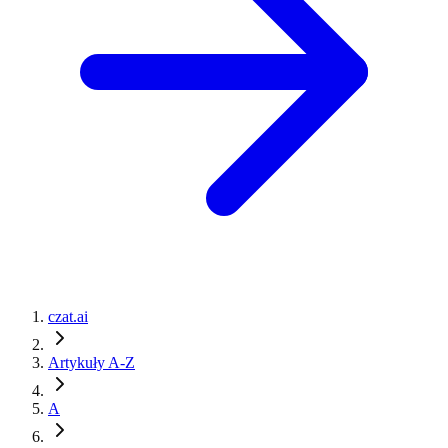
czat.ai
Artykuły A-Z
A