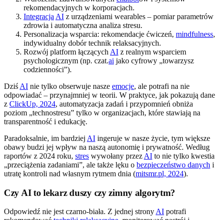
rekomendacyjnych w korporacjach.
Integracja
AI
z urządzeniami wearables – pomiar parametrów
zdrowia i automatyczna analiza stresu.
Personalizacja wsparcia: rekomendacje ćwiczeń,
mindfulness
,
indywidualny dobór technik relaksacyjnych.
Rozwój platform łączących
AI
z realnym wsparciem
psychologicznym (np. czat.
ai
jako cyfrowy „towarzysz
codzienności”).
Dziś
AI
nie tylko obserwuje nasze
emocje
, ale potrafi na nie
odpowiadać – przynajmniej w teorii. W praktyce, jak pokazują dane
z
ClickUp, 2024
, automatyzacja zadań i przypomnień obniża
poziom „technostresu” tylko w organizacjach, które stawiają na
transparentność i edukację.
Paradoksalnie, im bardziej
AI
ingeruje w nasze życie, tym większe
obawy budzi jej wpływ na naszą autonomię i prywatność. Według
raportów z 2024 roku,
stres
wywołany przez
AI
to nie tylko kwestia
„przeciążenia zadaniami”, ale także lęku o
bezpieczeństwo danych
i
utratę kontroli nad własnym rytmem dnia (
mitsmr.pl, 2024
).
Czy AI to lekarz duszy czy zimny algorytm?
Odpowiedź nie jest czarno-biała. Z jednej strony
AI
potrafi