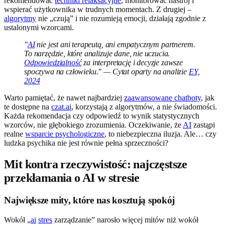
rekomendować
techniki relaksacyjne
, monitorować nastrój i
wspierać użytkownika w trudnych momentach. Z drugiej –
algorytmy
nie „czują” i nie rozumieją emocji, działają zgodnie z
ustalonymi wzorcami.
"
AI
nie jest ani terapeutą, ani empatycznym partnerem.
To narzędzie, które analizuje dane, nie uczucia.
Odpowiedzialność
za interpretację i decyzje zawsze
spoczywa na człowieku." — Cytat oparty na analizie
EY,
2024
Warto pamiętać, że nawet najbardziej
zaawansowane chatboty
, jak
te dostępne na
czat.ai
, korzystają z algorytmów, a nie świadomości.
Każda rekomendacja czy odpowiedź to wynik statystycznych
wzorców, nie głębokiego zrozumienia. Oczekiwanie, że
AI
zastąpi
realne
wsparcie psychologiczne
, to niebezpieczna iluzja. Ale… czy
ludzka psychika nie jest równie pełna sprzeczności?
Mit kontra rzeczywistość: najczęstsze
przekłamania o AI w stresie
Największe mity, które nas kosztują spokój
Wokół „
ai
stres
zarządzanie” narosło więcej mitów niż wokół