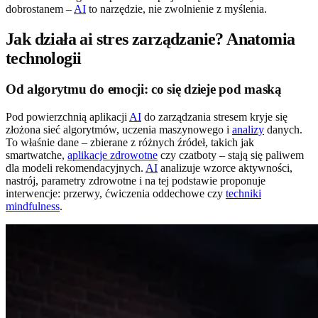
dobrostanem –
AI
to narzędzie, nie zwolnienie z myślenia.
Jak działa ai stres zarządzanie? Anatomia
technologii
Od algorytmu do emocji: co się dzieje pod maską
Pod powierzchnią aplikacji
AI
do zarządzania stresem kryje się
złożona sieć algorytmów, uczenia maszynowego i
analizy
danych.
To właśnie dane – zbierane z różnych źródeł, takich jak
smartwatche,
aplikacje zdrowotne
czy czatboty – stają się paliwem
dla modeli rekomendacyjnych.
AI
analizuje wzorce aktywności,
nastrój, parametry zdrowotne i na tej podstawie proponuje
interwencje: przerwy, ćwiczenia oddechowe czy
techniki
mindfulness
.