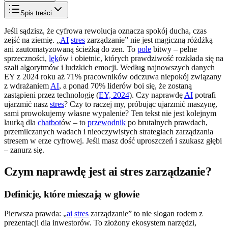
Spis treści
Jeśli sądzisz, że cyfrowa rewolucja oznacza spokój ducha, czas
zejść na ziemię. „
AI
stres
zarządzanie” nie jest magiczną różdżką
ani zautomatyzowaną ścieżką do zen. To
pole
bitwy – pełne
sprzeczności,
lęk
ów i obietnic, których prawdziwość rozkłada się na
szali algorytmów i ludzkich emocji. Według najnowszych danych
EY z 2024 roku aż 71% pracowników odczuwa niepokój związany
z wdrażaniem
AI
, a ponad 70% liderów boi się, że zostaną
zastąpieni przez technologię (
EY, 2024
). Czy naprawdę
AI
potrafi
ujarzmić nasz
stres
? Czy to raczej my, próbując ujarzmić maszynę,
sami prowokujemy własne wypalenie? Ten tekst nie jest kolejnym
laurką dla
chatbot
ów – to
przewodnik
po brutalnych prawdach,
przemilczanych wadach i nieoczywistych strategiach zarządzania
stresem w erze cyfrowej. Jeśli masz dość uproszczeń i szukasz głębi
– zanurz się.
Czym naprawdę jest ai stres zarządzanie?
Definicje, które mieszają w głowie
Pierwsza prawda: „
ai
stres
zarządzanie” to nie slogan rodem z
prezentacji dla inwestorów. To złożony ekosystem narzędzi,