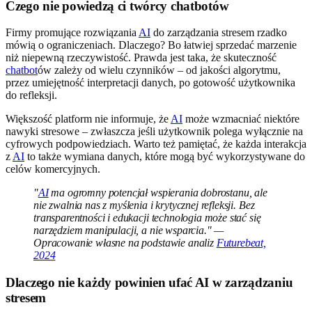
Czego nie powiedzą ci twórcy chatbotów
Firmy promujące rozwiązania
AI
do zarządzania stresem rzadko
mówią o ograniczeniach. Dlaczego? Bo łatwiej sprzedać marzenie
niż niepewną rzeczywistość. Prawda jest taka, że skuteczność
chatbot
ów zależy od wielu czynników – od jakości algorytmu,
przez umiejętność interpretacji danych, po gotowość użytkownika
do refleksji.
Większość platform nie informuje, że
AI
może wzmacniać niektóre
nawyki stresowe – zwłaszcza jeśli użytkownik polega wyłącznie na
cyfrowych podpowiedziach. Warto też pamiętać, że każda interakcja
z
AI
to także wymiana danych, które mogą być wykorzystywane do
celów komercyjnych.
"
AI
ma ogromny potencjał wspierania dobrostanu, ale
nie zwalnia nas z myślenia i krytycznej refleksji. Bez
transparentności i edukacji technologia może stać się
narzędziem manipulacji, a nie wsparcia." —
Opracowanie własne na podstawie analiz
Futurebeat,
2024
Dlaczego nie każdy powinien ufać AI w zarządzaniu
stresem