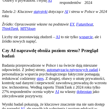
Obawy o prywatność i etykę
AI
respondentów
2024
Tabela 2: Kluczowe
statystyki
dotyczące
AI
i stresu w Polsce w 2024
roku
Źródło: Opracowanie własne na podstawie
EY
,
Futurebeat
,
ThinkTank
,
MITSloan
Liczby nie pozostawiają złudzeń –
AI
to nie tylko
wsparcie
, ale i
źródło nowych napięć.
Czy AI naprawdę obniża poziom stresu? Przegląd
badań
Badania przeprowadzone w Polsce i na świecie dają mieszane
odpowiedzi. Z jednej strony,
automatyzacja rutynowych zadań
i
personalizacja wsparcia psychologicznego faktycznie pomagają
redukować codzienny
stres
. Z drugiej, obawy o utratę prywatności,
kontrolę nad danymi i niepewność zawodową prowadzą do wzrostu
tzw. technostresu. Według raportu ThinkTank z 2024 roku tylko
27% respondentów ocenia wpływ
AI
na własny
dobrostan
jako
zdecydowanie pozytywny.
Wyniki badań pokazują, że kluczowe znaczenie ma nie sam dostęp
do narzędzi
AI
, ale sposób ich wdrożenia i poziom edukacji w