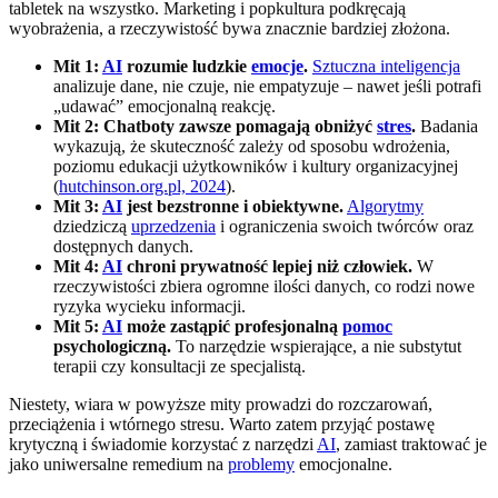
tabletek na wszystko. Marketing i popkultura podkręcają
wyobrażenia, a rzeczywistość bywa znacznie bardziej złożona.
Mit 1:
AI
rozumie ludzkie
emocje
.
Sztuczna inteligencja
analizuje dane, nie czuje, nie empatyzuje – nawet jeśli potrafi
„udawać” emocjonalną reakcję.
Mit 2: Chatboty zawsze pomagają obniżyć
stres
.
Badania
wykazują, że skuteczność zależy od sposobu wdrożenia,
poziomu edukacji użytkowników i kultury organizacyjnej
(
hutchinson.org.pl, 2024
).
Mit 3:
AI
jest bezstronne i obiektywne.
Algorytmy
dziedziczą
uprzedzenia
i ograniczenia swoich twórców oraz
dostępnych danych.
Mit 4:
AI
chroni prywatność lepiej niż człowiek.
W
rzeczywistości zbiera ogromne ilości danych, co rodzi nowe
ryzyka wycieku informacji.
Mit 5:
AI
może zastąpić profesjonalną
pomoc
psychologiczną.
To narzędzie wspierające, a nie substytut
terapii czy konsultacji ze specjalistą.
Niestety, wiara w powyższe mity prowadzi do rozczarowań,
przeciążenia i wtórnego stresu. Warto zatem przyjąć postawę
krytyczną i świadomie korzystać z narzędzi
AI
, zamiast traktować je
jako uniwersalne remedium na
problemy
emocjonalne.