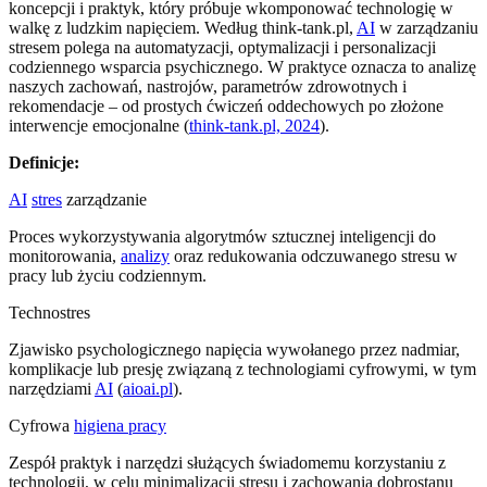
koncepcji i praktyk, który próbuje wkomponować technologię w
walkę z ludzkim napięciem. Według think-tank.pl,
AI
w zarządzaniu
stresem polega na automatyzacji, optymalizacji i personalizacji
codziennego wsparcia psychicznego. W praktyce oznacza to analizę
naszych zachowań, nastrojów, parametrów zdrowotnych i
rekomendacje – od prostych ćwiczeń oddechowych po złożone
interwencje emocjonalne (
think-tank.pl, 2024
).
Definicje:
AI
stres
zarządzanie
Proces wykorzystywania algorytmów sztucznej inteligencji do
monitorowania,
analizy
oraz redukowania odczuwanego stresu w
pracy lub życiu codziennym.
Technostres
Zjawisko psychologicznego napięcia wywołanego przez nadmiar,
komplikacje lub presję związaną z technologiami cyfrowymi, w tym
narzędziami
AI
(
aioai.pl
).
Cyfrowa
higiena pracy
Zespół praktyk i narzędzi służących świadomemu korzystaniu z
technologii, w celu minimalizacji stresu i zachowania dobrostanu