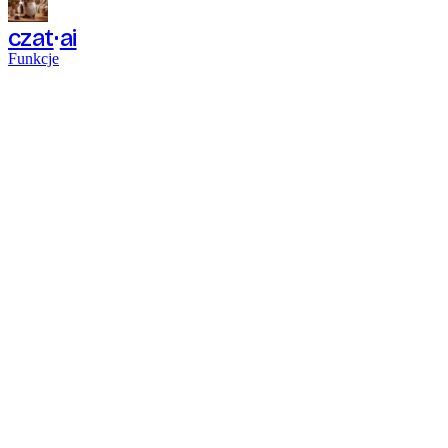
czat
ai
Funkcje