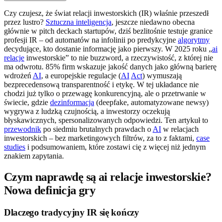
Czy czujesz, że świat relacji inwestorskich (IR) właśnie przeszedł
przez lustro?
Sztuczna inteligencja
, jeszcze niedawno obecna
głównie w pitch deckach startupów, dziś bezlitośnie testuje granice
profesji IR – od automatów na infolinii po predykcyjne
algorytmy
decydujące, kto dostanie informację jako pierwszy. W 2025 roku „
ai
relacje
inwestorskie” to nie buzzword, a rzeczywistość, z której nie
ma odwrotu. 85% firm wskazuje jakość danych jako główną barierę
wdrożeń
AI
, a europejskie regulacje (
AI
Act
) wymuszają
bezprecedensową transparentność i etykę. W tej układance nie
chodzi już tylko o przewagę konkurencyjną, ale o przetrwanie w
świecie, gdzie
dezinformacja
(deepfake, automatyzowane newsy)
wygrywa z ludzką czujnością, a inwestorzy oczekują
błyskawicznych, spersonalizowanych odpowiedzi. Ten artykuł to
przewodnik
po siedmiu brutalnych prawdach o
AI
w relacjach
inwestorskich – bez marketingowych filtrów, za to z faktami,
case
studies
i podsumowaniem, które zostawi cię z więcej niż jednym
znakiem zapytania.
Czym naprawdę są ai relacje inwestorskie?
Nowa definicja gry
Dlaczego tradycyjny IR się kończy