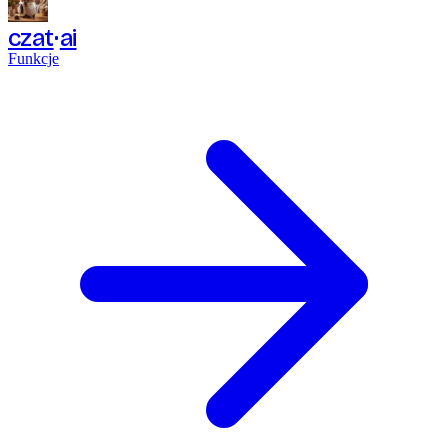
czat
ai
Funkcje