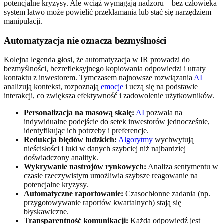
potencjalne kryzysy. Ale wciąż wymagają nadzoru – bez człowieka
system łatwo może powielić przekłamania lub stać się narzędziem
manipulacji.
Automatyzacja nie oznacza bezmyślności
Kolejna legenda głosi, że automatyzacja w IR prowadzi do
bezmyślności, bezrefleksyjnego kopiowania odpowiedzi i utraty
kontaktu z inwestorem. Tymczasem najnowsze rozwiązania
AI
analizują kontekst, rozpoznają
emocje
i uczą się na podstawie
interakcji, co zwiększa efektywność i zadowolenie użytkowników.
Personalizacja na masową skalę:
AI
pozwala na
indywidualne podejście do setek inwestorów jednocześnie,
identyfikując ich potrzeby i preferencje.
Redukcja błędów ludzkich:
Algorytmy
wychwytują
nieścisłości i luki w danych szybciej niż najbardziej
doświadczony analityk.
Wykrywanie nastrojów rynkowych:
Analiza sentymentu w
czasie rzeczywistym umożliwia szybsze reagowanie na
potencjalne kryzysy.
Automatyczne raportowanie:
Czasochłonne zadania (np.
przygotowywanie raportów kwartalnych) stają się
błyskawiczne.
Transparentność komunikacji:
Każda odpowiedź jest