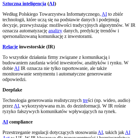
Sztuczna inteligencja
(
AI
)
Według Polskiego Towarzystwa Informatycznego,
AI
to zbiór
technologii, które uczą się na podstawie danych i podejmują
decyzje, przewyższając możliwości tradycyjnych algorytmów. W IR
oznacza automatyzację
analizy
danych, predykcję trendów i
spersonalizowaną komunikację z inwestorami.
Relacje
inwestorskie (IR)
To wszystkie działania firmy związane z komunikacją i
budowaniem zaufania wśród inwestorów, analityków i rynku. W
dobie
AI
IR oznacza nie tylko raportowanie, ale także
monitorowanie sentymentu i automatyczne generowanie
odpowiedzi.
Deepfake
Technologia generowania realistycznych
tre
ści (np. wideo, audio)
przez
AI
, wykorzystywana m.in. do dezinformacji. W IR rośnie
ryzyko fałszywych komunikatów wpływających na rynek.
AI
compliance
Przestrzeganie regulacji dotyczących stosowania
AI
, takich jak
AI
Act
w UE. W IR kluczowe dla transparentności i bezpieczeństwa