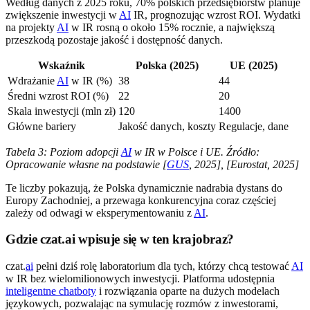
Według danych z 2025 roku, 70% polskich przedsiębiorstw planuje
zwiększenie inwestycji w
AI
IR, prognozując wzrost ROI. Wydatki
na projekty
AI
w IR rosną o około 15% rocznie, a największą
przeszkodą pozostaje jakość i dostępność danych.
Wskaźnik
Polska (2025)
UE (2025)
Wdrażanie
AI
w IR (%)
38
44
Średni wzrost ROI (%)
22
20
Skala inwestycji (mln zł)
120
1400
Główne bariery
Jakość danych, koszty
Regulacje, dane
Tabela 3: Poziom adopcji
AI
w IR w Polsce i UE. Źródło:
Opracowanie własne na podstawie [
GUS
, 2025], [Eurostat, 2025]
Te liczby pokazują, że Polska dynamicznie nadrabia dystans do
Europy Zachodniej, a przewaga konkurencyjna coraz częściej
zależy od odwagi w eksperymentowaniu z
AI
.
Gdzie czat.ai wpisuje się w ten krajobraz?
czat.
ai
pełni dziś rolę laboratorium dla tych, którzy chcą testować
AI
w IR bez wielomilionowych inwestycji. Platforma udostępnia
inteligentne chatboty
i rozwiązania oparte na dużych modelach
językowych, pozwalając na symulację rozmów z inwestorami,