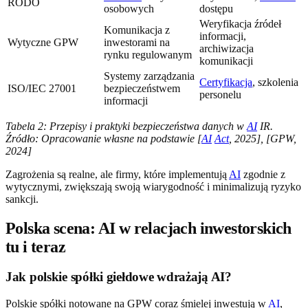
RODO
osobowych
dostępu
Weryfikacja źródeł
Komunikacja z
informacji,
Wytyczne GPW
inwestorami na
archiwizacja
rynku regulowanym
komunikacji
Systemy zarządzania
Certyfikacja
, szkolenia
ISO/IEC 27001
bezpieczeństwem
personelu
informacji
Tabela 2: Przepisy i praktyki bezpieczeństwa danych w
AI
IR.
Źródło: Opracowanie własne na podstawie [
AI
Act
, 2025], [GPW,
2024]
Zagrożenia są realne, ale firmy, które implementują
AI
zgodnie z
wytycznymi, zwiększają swoją wiarygodność i minimalizują ryzyko
sankcji.
Polska scena: AI w relacjach inwestorskich
tu i teraz
Jak polskie spółki giełdowe wdrażają AI?
Polskie spółki notowane na GPW coraz śmielej inwestują w
AI
,