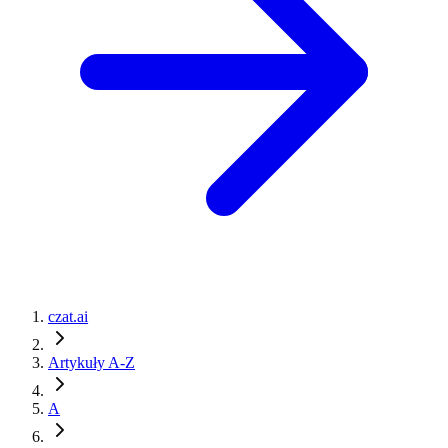
czat.ai
Artykuły A-Z
A