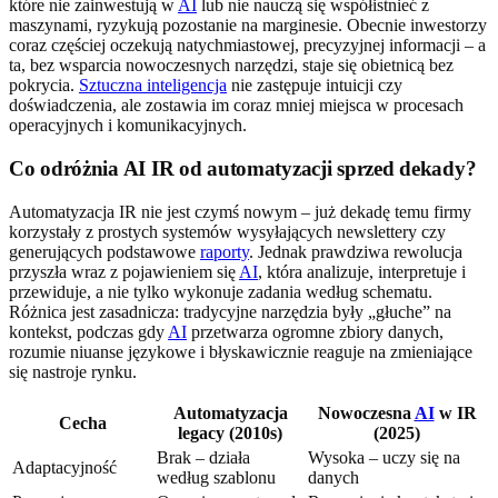
które nie zainwestują w
AI
lub nie nauczą się współistnieć z
maszynami, ryzykują pozostanie na marginesie. Obecnie inwestorzy
coraz częściej oczekują natychmiastowej, precyzyjnej informacji – a
ta, bez wsparcia nowoczesnych narzędzi, staje się obietnicą bez
pokrycia.
Sztuczna inteligencja
nie zastępuje intuicji czy
doświadczenia, ale zostawia im coraz mniej miejsca w procesach
operacyjnych i komunikacyjnych.
Co odróżnia AI IR od automatyzacji sprzed dekady?
Automatyzacja IR nie jest czymś nowym – już dekadę temu firmy
korzystały z prostych systemów wysyłających newslettery czy
generujących podstawowe
raporty
. Jednak prawdziwa rewolucja
przyszła wraz z pojawieniem się
AI
, która analizuje, interpretuje i
przewiduje, a nie tylko wykonuje zadania według schematu.
Różnica jest zasadnicza: tradycyjne narzędzia były „głuche” na
kontekst, podczas gdy
AI
przetwarza ogromne zbiory danych,
rozumie niuanse językowe i błyskawicznie reaguje na zmieniające
się nastroje rynku.
Automatyzacja
Nowoczesna
AI
w IR
Cecha
legacy (2010s)
(2025)
Brak – działa
Wysoka – uczy się na
Adaptacyjność
według szablonu
danych