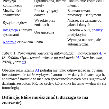
Precyzja
Ograniczona, twarde
Rozumienie kontekstu i
komunikacji
reguły
intencji
Możliwości
Prosta agregacja
Zaawansowana
analityczne
danych
predykcja i sentyment
Wysokie przy
Niższe, ale zależne od
Ryzyko błędów
zmianach
jakości danych
Integracja
z innymi
Szeroka – API,
analizy
Ograniczona
systemami
predykcyjne
Wymaga nadzoru, ale
Kontrola
człowieka
Pełna
automatyczna
Tabela 1: Porównanie klasycznej automatyzacji i nowoczesnej
AI
w
IR. Źródło: Opracowanie własne na podstawie [
AI
Now Institute,
2024], [czat.
ai
]
Obecnie rozwiązania
AI
potrafią nie tylko odpowiadać na pytania
inwestorów, ale także wykrywać anomalie w danych finansowych,
analizować nastroje w mediach społecznościowych oraz sugerować
działania zespołom PR. To cechy, które kilka lat temu wydawały się
futurologią.
Definicje, które musisz znać (i dlaczego to ma
znaczenie)