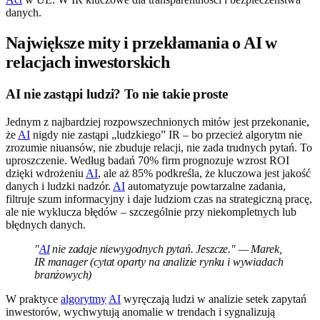
danych.
Największe mity i przekłamania o AI w
relacjach inwestorskich
AI nie zastąpi ludzi? To nie takie proste
Jednym z najbardziej rozpowszechnionych mitów jest przekonanie,
że
AI
nigdy nie zastąpi „ludzkiego” IR – bo przecież algorytm nie
zrozumie niuansów, nie zbuduje relacji, nie zada trudnych pytań. To
uproszczenie. Według badań 70% firm prognozuje wzrost ROI
dzięki wdrożeniu
AI
, ale aż 85% podkreśla, że kluczowa jest jakość
danych i ludzki nadzór.
AI
automatyzuje powtarzalne zadania,
filtruje szum informacyjny i daje ludziom czas na strategiczną pracę,
ale nie wyklucza błędów – szczególnie przy niekompletnych lub
błędnych danych.
"
AI
nie zadaje niewygodnych pytań. Jeszcze." — Marek,
IR manager (cytat oparty na analizie rynku i wywiadach
branżowych)
W praktyce
algorytmy
AI
wyręczają ludzi w analizie setek zapytań
inwestorów, wychwytują anomalie w trendach i sygnalizują