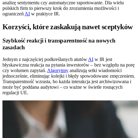
analizę sentymentu czy automatyczne raportowanie. Dla wielu
polskich firm to pierwszy krok do zrozumienia możliwości i
ograniczeń
AI
w praktyce IR.
Korzyści, które zaskakują nawet sceptyków
Szybkość reakcji i transparentność na nowych
zasadach
Jednym z najczęściej podkreślanych atutów
AI
w IR jest
błyskawiczna reakcja na pytania inwestorów – bez względu na porę
czy wolumen zapytań.
Algorytmy
analizują setki wiadomości
jednocześnie, eliminując kolejki i błędy spowodowane zmęczeniem.
Transparentność wzrasta, bo każda interakcja jest archiwizowana i
może być poddana audytowi – co ważne w świetle rosnących
regulacji UE.