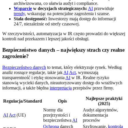
archiwizowana, co ułatwia audyt i compliance.
Wsparcie
w decyzjach strategicznych:
AI
przewiduje
trendy
, wskazując na potencjalne zagrożenia i szanse.
Stała dostępność:
Inwestorzy mają dostęp do informacji
24/7, niezależnie od strefy czasowej.
W rzeczywistości, automatyzacja w IR często prowadzi do większej
kontroli nad przekazem i lepszej jakości obsługi.
Bezpieczeństwo danych – największy strach czy realne
zagrożenie?
Bezpieczeństwo danych
to temat, który elektryzuje rynek. Według
analiz rosnące regulacje, takie jak
AI
Act
, wymuszają
transparentność i etykę stosowania
AI
w IR. Realne ryzyko
stanowią wycieki danych, nieautoryzowany dostęp do wrażliwych
informacji, a także błędna
interpretacja
przepisów przez firmy.
Najlepsze praktyki
Regulacja/Standard
Opis
(2025)
Normy dla
Audyt algorytmów,
AI
Act
(UE)
przejrzystości i
dokumentacja
bezpieczeństwa
AI
procesów
Ochrona
danych
Szyfrowanie,
kontrola