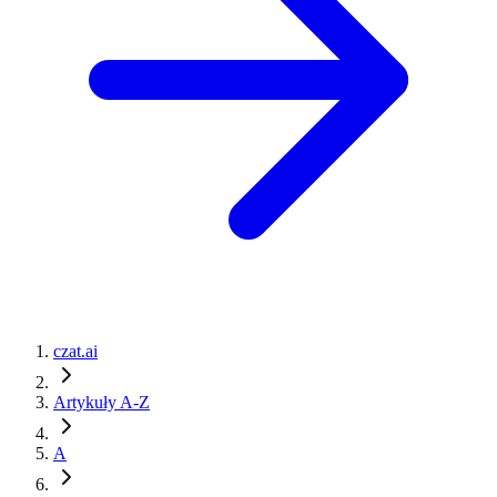
czat.ai
Artykuły A-Z
A