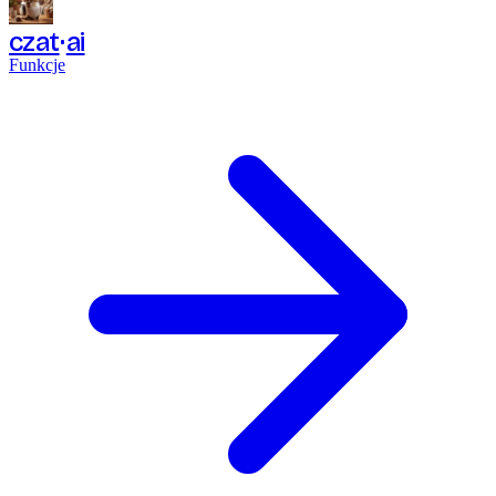
czat
ai
Funkcje