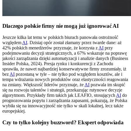
Dlaczego polskie firmy nie mogą już ignorować AI
Jeszcze kilka lat temu w polskich biurach panowała ostrożność
względem
AI
. Dzisiaj opór został złamany przez twarde dane: aż
42% polskich menedżerów przyznaje, że korzysta z
AI
przy
podejmowaniu decyzji strategicznych, a 67% wskazuje na poprawę
jakości zarządzania dzięki automatyzacji i analizie danych (Business
Insider Polska, 2024). Presja rynku i konkurencji z Zachodu
sprawiła, że nawet najbardziej konserwatywne firmy zrozumiały, iż
bez
AI
pozostaną w tyle – nie tylko pod względem kosztów, ale i
tempa wdrażania nowych produktów oraz elastyczności reagowania
na zmiany. Większość liderów przyznaje, że
AI
pozwala im skupić
się na rozwoju talentów i strategii, przekazując rutynowe decyzje
algorytmom. Przykłady firm takich jak LEAFIO, stosujących
AI
do
prognozowania popytu i zarządzania zapasami, pokazują, że Polska
wybiła się na innowacyjność nie tylko w skali lokalnej, lecz także
europejskiej.
Czy to tylko kolejny buzzword? Ekspert odpowiada