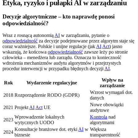
Etyka, ryzyko i pułapki AI w zarządzaniu
Decyzje algorytmiczne – kto naprawdę ponosi
odpowiedzialność?
Wraz z rosnącą autonomią
AI
w zarządzaniu, pytanie o
odpowiedzialność
za decyzje podejmowane przez algorytm staje się
coraz ważniejsze. Polskie i unijne regulacje (jak
AI
Act
) jasno
wskazują, że końcowa
odpowiedzialność
zawsze leży po stronie
człowieka – menedżera lub zarządu. Oznacza to konieczność
wdrożenia mechanizmów audytu algorytmów i przejrzystych
procedur interwencji w przypadku błędnych decyzji
AI
.
Wpływ na
Rok
Wydarzenie regulacyjne
zarządzanie
Wzrost wymagań dot.
2018
Rozporządzenie RODO (GDPR)
danych
Nowe obowiązki
2021
Projekt
AI
Act
UE
audytowe
Wprowadzenie lokalnych
Kontrola
nad
2023
wytycznych UODO
algorytmami
Konsultacje branżowe dot. etyki
AI
w
Większa
2024
biznesie
transparentność