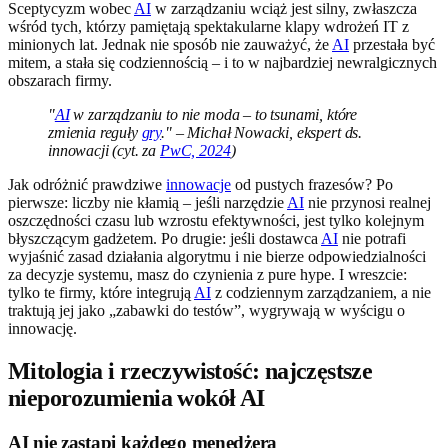
Sceptycyzm wobec
AI
w zarządzaniu wciąż jest silny, zwłaszcza
wśród tych, którzy pamiętają spektakularne klapy wdrożeń IT z
minionych lat. Jednak nie sposób nie zauważyć, że
AI
przestała być
mitem, a stała się codziennością – i to w najbardziej newralgicznych
obszarach firmy.
"
AI
w zarządzaniu to nie moda – to tsunami, które
zmienia reguły
gry
." – Michał Nowacki, ekspert ds.
innowacji (cyt. za
PwC, 2024
)
Jak odróżnić prawdziwe
innowacje
od pustych frazesów? Po
pierwsze: liczby nie kłamią – jeśli narzędzie
AI
nie przynosi realnej
oszczędności czasu lub wzrostu efektywności, jest tylko kolejnym
błyszczącym gadżetem. Po drugie: jeśli dostawca
AI
nie potrafi
wyjaśnić zasad działania algorytmu i nie bierze odpowiedzialności
za decyzje systemu, masz do czynienia z pure hype. I wreszcie:
tylko te firmy, które integrują
AI
z codziennym zarządzaniem, a nie
traktują jej jako „zabawki do testów”, wygrywają w wyścigu o
innowację.
Mitologia i rzeczywistość: najczęstsze
nieporozumienia wokół AI
AI nie zastąpi każdego menedżera