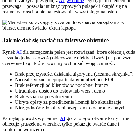
dopiero zaczyna przygodę z
AI
,
wsparcie
tego typu to nieoceniona
przewaga – pozwala uniknąć typowych pułapek i skupić się na
realnej wartości, a nie na testowaniu wszystkiego na oślep.
Jak nie dać się naciąć na fałszywe obietnice
Rynek
AI
dla zarządzania pełen jest rozwiązań, które obiecują cuda
– rzadko jednak dowożą obiecywane efekty. Uważaj na poniższe
czerwone flagi, które powinny wzbudzić twoją czujność:
Brak przejrzystości działania algorytmu („czarna skrzynka”)
Nierealistyczne, niepoparte danymi obietnice ROI
Brak referencji od klientów w podobnej branży
Utrudniony dostęp do testów lub wersji demo
Brak wsparcia po wdrożeniu
Ukryte opłaty za przedłużenie licencji lub aktualizacje
Niezgodność z lokalnymi przepisami o ochronie danych
Pamiętaj: prawdziwy partner
AI
gra z tobą w otwarte karty – nie
obiecuje gruszek na wierzbie, tylko pokazuje twarde dane i
konkretne wdrożenia.