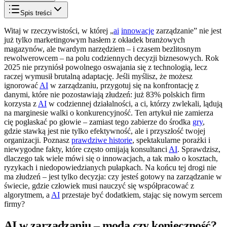
Spis treści
Witaj w rzeczywistości, w której „
ai
innowacje
zarządzanie” nie jest
już tylko marketingowym hasłem z okładek branżowych
magazynów, ale twardym narzędziem – i czasem bezlitosnym
rewolwerowcem – na polu codziennych decyzji biznesowych. Rok
2025 nie przyniósł powolnego oswajania się z technologią, lecz
raczej wymusił brutalną adaptację. Jeśli myślisz, że możesz
ignorować
AI
w zarządzaniu, przygotuj się na konfrontację z
danymi, które nie pozostawiają złudzeń: już 83% polskich firm
korzysta z
AI
w codziennej działalności, a ci, którzy zwlekali, lądują
na marginesie walki o konkurencyjność. Ten artykuł nie zamierza
cię pogłaskać po głowie – zamiast tego zabierze do środka
gry
,
gdzie stawką jest nie tylko efektywność, ale i przyszłość twojej
organizacji. Poznasz
prawdziwe historie
, spektakularne porażki i
niewygodne fakty, które często omijają konsultanci
AI
. Sprawdzisz,
dlaczego tak wiele mówi się o innowacjach, a tak mało o kosztach,
ryzykach i niedopowiedzianych pułapkach. Na końcu tej drogi nie
ma złudzeń – jest tylko decyzja: czy jesteś gotowy na zarządzanie w
świecie, gdzie człowiek musi nauczyć się współpracować z
algorytmem, a
AI
przestaje być dodatkiem, stając się nowym sercem
firmy?
AI w zarządzaniu – moda czy konieczność?