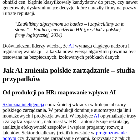
obniżki cen, błędnie klasyfikowały kandydatów do pracy, czy nawet
generowały dyskryminujące decyzje, które naraziły firmy na pozwy
i utratę reputacji.
"Zaufaliśmy algorytmom za bardzo – i zapłaciliśmy za to
słono." – Paulina, menedżerka HR (przykład z polskiej
firmy logistycznej, 2024)
Doświadczeni liderzy wiedzą, że
AI
wymaga ciągłego nadzoru i
regularnej walidacji – a każda nowa wersja algorytmu powinna być
testowana na bezpiecznych, izolowanych próbkach danych.
Jak AI zmienia polskie zarządzanie – studia
przypadków
Od produkcji po HR: mapowanie wpływu AI
Sztuczna inteligencja
coraz śmielej wkracza w kolejne obszary
polskiego zarządzania. W produkcji dominuje automatyzacja linii
montażowych i predykcja awarii. W logistyce
AI
optymalizuje trasy
i zarządza zapasami, natomiast w HR – automatyzuje rekrutację,
analizuje efektywność zespołów i wspiera programy rozwoju
talentów. Sektor detaliczny (retail) inwestuje w
prognozowanie
popytu
czy dynamiczne zarządzanie cenami, korzystając z takich