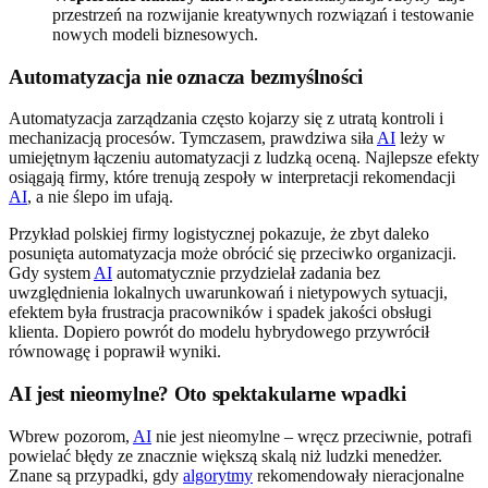
przestrzeń na rozwijanie kreatywnych rozwiązań i testowanie
nowych modeli biznesowych.
Automatyzacja nie oznacza bezmyślności
Automatyzacja zarządzania często kojarzy się z utratą kontroli i
mechanizacją procesów. Tymczasem, prawdziwa siła
AI
leży w
umiejętnym łączeniu automatyzacji z ludzką oceną. Najlepsze efekty
osiągają firmy, które trenują zespoły w interpretacji rekomendacji
AI
, a nie ślepo im ufają.
Przykład polskiej firmy logistycznej pokazuje, że zbyt daleko
posunięta automatyzacja może obrócić się przeciwko organizacji.
Gdy system
AI
automatycznie przydzielał zadania bez
uwzględnienia lokalnych uwarunkowań i nietypowych sytuacji,
efektem była frustracja pracowników i spadek jakości obsługi
klienta. Dopiero powrót do modelu hybrydowego przywrócił
równowagę i poprawił wyniki.
AI jest nieomylne? Oto spektakularne wpadki
Wbrew pozorom,
AI
nie jest nieomylne – wręcz przeciwnie, potrafi
powielać błędy ze znacznie większą skalą niż ludzki menedżer.
Znane są przypadki, gdy
algorytmy
rekomendowały nieracjonalne