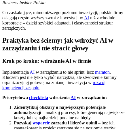
Business Insider Polska
Co zaskakujące, mimo niższego poziomu inwestycji, polskie firmy
osiągają często wyższy zwrot z inwestycji w
AI
niż zachodnie
korporacje – dzięki szybkiej adaptacji i elastyczności struktur
zarządczych.
Praktyka bez ściemy: jak wdrożyć AI w
zarządzaniu i nie stracić głowy
Krok po kroku: wdrażanie AI w firmie
Implementacja
AI
w zarządzaniu to nie sprint, lecz
maraton
.
Kluczem jest nie tylko wybór narzędzia, ale stworzenie kultury
organizacyjnej gotowej na zmianę i inwestycja w
rozwój
kompetencji zespołu
.
Priorytetowa
checklista
wdrożenia
AI
w zarządzaniu:
Zidentyfikuj obszary o największym potencjale
automatyzacji
– analizuj procesy, które generują największe
koszty lub są najbardziej podatne na błędy.
Pozyskaj
wsparcie
zarządu i liderów opinii
– bez ich
zaangażowania projekt zatrzyma się na poziomie testów.