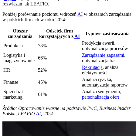
rozwiązań jak LEAFIO.
Poniżej porównanie poziomu wdrożeń
AI
w obszarach zarządzania
w polskich firmach w roku 2024:
Obszar
Odsetek firm
Typowe zastosowania
zarządzania
korzystających z
AI
Predykcja awarii,
Produkcja
78%
optymalizacja procesów
Logistyka i
Zarządzanie zapasami
,
66%
magazynowanie
optymalizacja tras
Rekrutacja
, analiza
HR
52%
efektywności
Analiza ryzyka,
Finanse
45%
automatyzacja raportów
Sprzedaż i
Analiza sentymentu,
61%
marketing
personalizacja ofert
Źródło: Opracowanie własne na podstawie PwC, Business Insider
Polska, LEAFIO
AI
, 2024