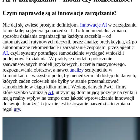
Czym naprawdę są ai innowacje zarządzanie?
Nie daj się zwieść prostym definicjom.
Innowacje
AI
w zarządzaniu
to nie kolejna generacja narzędzi IT. To fundamentalna zmiana
sposobu działania organizacji na każdym szczeblu – od
automatyzacji rutynowych decyzji, przez analizę predykcyjną, aż po
autonomiczne rekomendacje i zarządzanie zespołami przez agentic
AI
, czyli systemy potrafiące samodzielnie wyciągać wnioski i
podejmować działania. W praktyce chodzi o połączenie
zaawansowanych modeli językowych, uczenia maszynowego,
rozpoznawania obrazów, a nawet
analizy
sentymentu w
komunikacji – wszystko po to, by menedżer miał dostęp do danych,
których żaden człowiek nie byłby w stanie przeanalizować
samodzielnie w ciągu kilku minut. Według danych PwC, firmy,
które szybko wdrażają
AI
, utrzymują dominującą pozycję na rynku i
mają realny wpływ na tempo oraz jakość wprowadzania innowacji
do swojej branży. To już nie jest testowanie narzędzi – to zmiana
reguł
gry
.