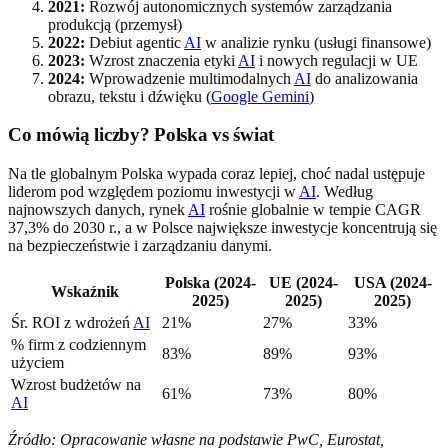
2021:
Rozwój autonomicznych systemów zarządzania
produkcją (przemysł)
2022:
Debiut agentic
AI
w analizie rynku (usługi finansowe)
2023:
Wzrost znaczenia etyki
AI
i nowych regulacji w UE
2024:
Wprowadzenie multimodalnych
AI
do analizowania
obrazu, tekstu i dźwięku (
Google Gemini
)
Co mówią liczby? Polska vs świat
Na tle globalnym Polska wypada coraz lepiej, choć nadal ustępuje
liderom pod względem poziomu inwestycji w
AI
. Według
najnowszych danych, rynek
AI
rośnie globalnie w tempie CAGR
37,3% do 2030 r., a w Polsce największe inwestycje koncentrują się
na bezpieczeństwie i zarządzaniu danymi.
Polska (2024-
UE (2024-
USA (2024-
Wskaźnik
2025)
2025)
2025)
Śr. ROI z wdrożeń
AI
21%
27%
33%
% firm z codziennym
83%
89%
93%
użyciem
Wzrost budżetów na
61%
73%
80%
AI
Źródło: Opracowanie własne na podstawie PwC, Eurostat,