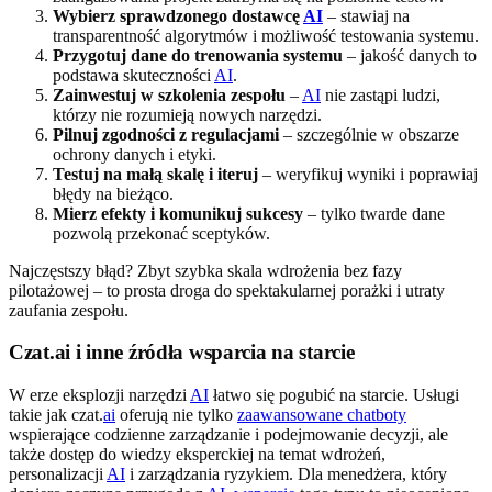
Wybierz sprawdzonego dostawcę
AI
– stawiaj na
transparentność algorytmów i możliwość testowania systemu.
Przygotuj dane do trenowania systemu
– jakość danych to
podstawa skuteczności
AI
.
Zainwestuj w szkolenia zespołu
–
AI
nie zastąpi ludzi,
którzy nie rozumieją nowych narzędzi.
Pilnuj zgodności z regulacjami
– szczególnie w obszarze
ochrony danych i etyki.
Testuj na małą skalę i iteruj
– weryfikuj wyniki i poprawiaj
błędy na bieżąco.
Mierz efekty i komunikuj sukcesy
– tylko twarde dane
pozwolą przekonać sceptyków.
Najczęstszy błąd? Zbyt szybka skala wdrożenia bez fazy
pilotażowej – to prosta droga do spektakularnej porażki i utraty
zaufania zespołu.
Czat.ai i inne źródła wsparcia na starcie
W erze eksplozji narzędzi
AI
łatwo się pogubić na starcie. Usługi
takie jak czat.
ai
oferują nie tylko
zaawansowane chatboty
wspierające codzienne zarządzanie i podejmowanie decyzji, ale
także dostęp do wiedzy eksperckiej na temat wdrożeń,
personalizacji
AI
i zarządzania ryzykiem. Dla menedżera, który