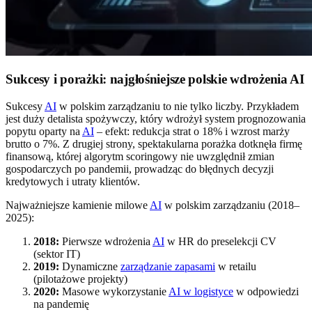
Sukcesy i porażki: najgłośniejsze polskie wdrożenia AI
Sukcesy
AI
w polskim zarządzaniu to nie tylko liczby. Przykładem
jest duży detalista spożywczy, który wdrożył system prognozowania
popytu oparty na
AI
– efekt: redukcja strat o 18% i wzrost marży
brutto o 7%. Z drugiej strony, spektakularna porażka dotknęła firmę
finansową, której algorytm scoringowy nie uwzględnił zmian
gospodarczych po pandemii, prowadząc do błędnych decyzji
kredytowych i utraty klientów.
Najważniejsze kamienie milowe
AI
w polskim zarządzaniu (2018–
2025):
2018:
Pierwsze wdrożenia
AI
w HR do preselekcji CV
(sektor IT)
2019:
Dynamiczne
zarządzanie zapasami
w retailu
(pilotażowe projekty)
2020:
Masowe wykorzystanie
AI w logistyce
w odpowiedzi
na pandemię