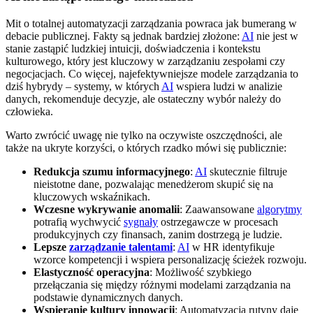
Mit o totalnej automatyzacji zarządzania powraca jak bumerang w
debacie publicznej. Fakty są jednak bardziej złożone:
AI
nie jest w
stanie zastąpić ludzkiej intuicji, doświadczenia i kontekstu
kulturowego, który jest kluczowy w zarządzaniu zespołami czy
negocjacjach. Co więcej, najefektywniejsze modele zarządzania to
dziś hybrydy – systemy, w których
AI
wspiera ludzi w analizie
danych, rekomenduje decyzje, ale ostateczny wybór należy do
człowieka.
Warto zwrócić uwagę nie tylko na oczywiste oszczędności, ale
także na ukryte korzyści, o których rzadko mówi się publicznie:
Redukcja szumu informacyjnego
:
AI
skutecznie filtruje
nieistotne dane, pozwalając menedżerom skupić się na
kluczowych wskaźnikach.
Wczesne wykrywanie anomalii
: Zaawansowane
algorytmy
potrafią wychwycić
sygnały
ostrzegawcze w procesach
produkcyjnych czy finansach, zanim dostrzegą je ludzie.
Lepsze
zarządzanie talentami
:
AI
w HR identyfikuje
wzorce kompetencji i wspiera personalizację ścieżek rozwoju.
Elastyczność operacyjna
: Możliwość szybkiego
przełączania się między różnymi modelami zarządzania na
podstawie dynamicznych danych.
Wspieranie kultury innowacji
: Automatyzacja rutyny daje