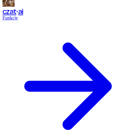
czat
ai
Funkcje