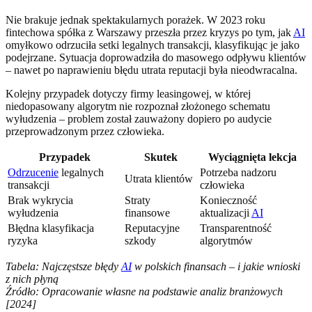
Nie brakuje jednak spektakularnych porażek. W 2023 roku
fintechowa spółka z Warszawy przeszła przez kryzys po tym, jak
AI
omyłkowo odrzuciła setki legalnych transakcji, klasyfikując je jako
podejrzane. Sytuacja doprowadziła do masowego odpływu klientów
– nawet po naprawieniu błędu utrata reputacji była nieodwracalna.
Kolejny przypadek dotyczy firmy leasingowej, w której
niedopasowany algorytm nie rozpoznał złożonego schematu
wyłudzenia – problem został zauważony dopiero po audycie
przeprowadzonym przez człowieka.
Przypadek
Skutek
Wyciągnięta lekcja
Odrzucenie
legalnych
Potrzeba nadzoru
Utrata klientów
transakcji
człowieka
Brak wykrycia
Straty
Konieczność
wyłudzenia
finansowe
aktualizacji
AI
Błędna klasyfikacja
Reputacyjne
Transparentność
ryzyka
szkody
algorytmów
Tabela: Najczęstsze błędy
AI
w polskich finansach – i jakie wnioski
z nich płyną
Źródło: Opracowanie własne na podstawie analiz branżowych
[2024]