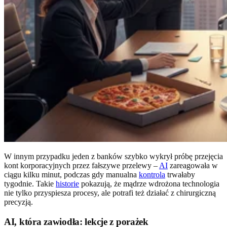
W innym przypadku jeden z banków szybko wykrył próbę przejęcia
kont korporacyjnych przez fałszywe przelewy –
AI
zareagowała w
ciągu kilku minut, podczas gdy manualna
kontrola
trwałaby
tygodnie. Takie
historie
pokazują, że mądrze wdrożona technologia
nie tylko przyspiesza procesy, ale potrafi też działać z chirurgiczną
precyzją.
AI, która zawiodła: lekcje z porażek