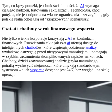
Tym, co łączy porażki, jest brak świadomości, że
AI
wymaga
ciągłego nadzoru, testowania i aktualizacji. Technologia, choć
potężna, nie jest odporna na własne ograniczenia – szczególnie, gdy
polskie realia odbiegają od "książkowych" scenariuszy.
Czat.ai i chatboty w roli finansowego wsparcia
Nie tylko wielkie korporacje korzystają z
AI
w kontrolach
finansowych. Rozwiązania takie jak czat.
ai
oferują dostęp do
inteligentnych
chatbot
ów, które wspierają codzienne
analizy
wydatków, ostrzegają przed nietypowymi transakcjami i pomagają
w szybkim zrozumieniu skomplikowanych zapisów na kontach.
Chatboty, dzięki zaawansowanej analizie języka naturalnego,
potrafią wychwycić niejasności, które umykają standardowym
systemom – a ich
wsparcie
dostępne jest 24/7, bez względu na skalę
operacji.