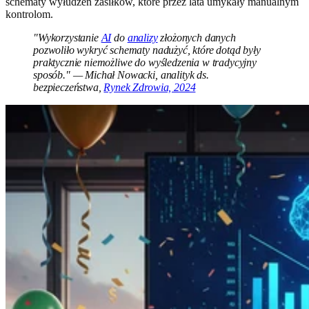
schematy wyłudzeń zasiłków, które przez lata umykały manualnym
kontrolom.
"Wykorzystanie
AI
do
analizy
złożonych danych
pozwoliło wykryć schematy nadużyć, które dotąd były
praktycznie niemożliwe do wyśledzenia w tradycyjny
sposób." — Michał Nowacki, analityk ds.
bezpieczeństwa,
Rynek Zdrowia, 2024