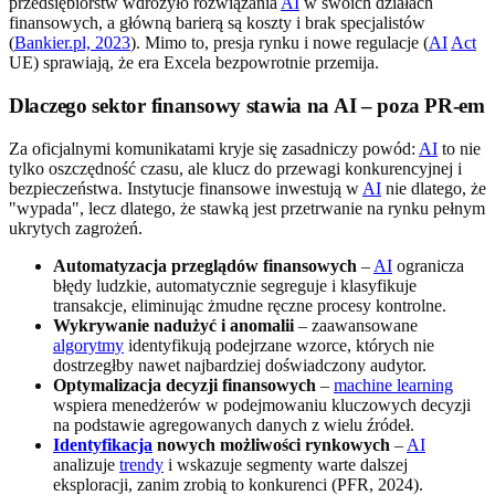
przedsiębiorstw wdrożyło rozwiązania
AI
w swoich działach
finansowych, a główną barierą są koszty i brak specjalistów
(
Bankier.pl, 2023
). Mimo to, presja rynku i nowe regulacje (
AI
Act
UE) sprawiają, że era Excela bezpowrotnie przemija.
Dlaczego sektor finansowy stawia na AI – poza PR-em
Za oficjalnymi komunikatami kryje się zasadniczy powód:
AI
to nie
tylko oszczędność czasu, ale klucz do przewagi konkurencyjnej i
bezpieczeństwa. Instytucje finansowe inwestują w
AI
nie dlatego, że
"wypada", lecz dlatego, że stawką jest przetrwanie na rynku pełnym
ukrytych zagrożeń.
Automatyzacja przeglądów finansowych
–
AI
ogranicza
błędy ludzkie, automatycznie segreguje i klasyfikuje
transakcje, eliminując żmudne ręczne procesy kontrolne.
Wykrywanie nadużyć i anomalii
– zaawansowane
algorytmy
identyfikują podejrzane wzorce, których nie
dostrzegłby nawet najbardziej doświadczony audytor.
Optymalizacja decyzji finansowych
–
machine learning
wspiera menedżerów w podejmowaniu kluczowych decyzji
na podstawie agregowanych danych z wielu źródeł.
Identyfikacja
nowych możliwości rynkowych
–
AI
analizuje
trendy
i wskazuje segmenty warte dalszej
eksploracji, zanim zrobią to konkurenci (PFR, 2024).