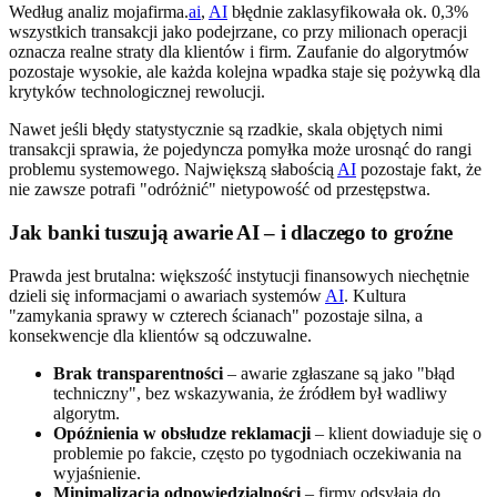
Według analiz mojafirma.
ai
,
AI
błędnie zaklasyfikowała ok. 0,3%
wszystkich transakcji jako podejrzane, co przy milionach operacji
oznacza realne straty dla klientów i firm. Zaufanie do algorytmów
pozostaje wysokie, ale każda kolejna wpadka staje się pożywką dla
krytyków technologicznej rewolucji.
Nawet jeśli błędy statystycznie są rzadkie, skala objętych nimi
transakcji sprawia, że pojedyncza pomyłka może urosnąć do rangi
problemu systemowego. Największą słabością
AI
pozostaje fakt, że
nie zawsze potrafi "odróżnić" nietypowość od przestępstwa.
Jak banki tuszują awarie AI – i dlaczego to groźne
Prawda jest brutalna: większość instytucji finansowych niechętnie
dzieli się informacjami o awariach systemów
AI
. Kultura
"zamykania sprawy w czterech ścianach" pozostaje silna, a
konsekwencje dla klientów są odczuwalne.
Brak transparentności
– awarie zgłaszane są jako "błąd
techniczny", bez wskazywania, że źródłem był wadliwy
algorytm.
Opóźnienia w obsłudze reklamacji
– klient dowiaduje się o
problemie po fakcie, często po tygodniach oczekiwania na
wyjaśnienie.
Minimalizacja odpowiedzialności
– firmy odsyłają do