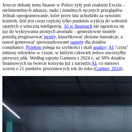
Jeszcze dekadę temu finanse w Polsce żyły pod znakiem Excela –
nieśmiertelnych arkuszy, makr i żmudnych ręcznych przeglądów.
Jednak oprogramowanie, które przez lata uchodziło za synonim
kontroli, dziś jest coraz częściej tylko punktem wyjścia do wdrożeń
opartych o sztuczną inteligencję.
AI w finansach
nie ogranicza się
już do wykrywania prostych anomalii – generatywne modele
potrafią prognozować
trendy
, klasyfikować złożone transakcje, a
nawet generować spersonalizowane
raporty
dla działów
compliance.
Przełom
polega na szybkości i skali
analizy
:
AI
"czyta"
miliony rekordów w czasie, w którym człowiek ledwo otworzyłby
pierwszy plik. Według raportu Gartnera z 2024 r., aż 58% działów
finansowych na świecie korzysta już z narzędzi
AI
, co stanowi
wzrost o 21 punktów procentowych rok do roku (
Gartner, 2024
).