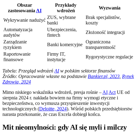
Obszar
Przykłady
Wyzwania
zastosowania
AI
wdrożeń
ZUS, wybrane
Brak specjalistów,
Wykrywanie nadużyć
banki
koszty
Automatyzacja
Ubezpieczenia,
Złożoność integracji
audytów
fintech
Zarządzanie
Ograniczona
Banki komercyjne
ryzykiem
transparentność
Raportowanie
Firmy IT,
Rygorystyczne regulacje
finansowe
instytucje
Tabela: Przegląd wdrożeń
AI
w polskim sektorze finansów
Źródło: Opracowanie własne na podstawie
Bankier.pl, 2023
,
Rynek
Zdrowia, 2024
Mimo niskiego wskaźnika wdrożeń, presja rośnie –
AI
Act
UE od
sierpnia 2024 r. nakłada bowiem na firmy wymogi etyczne i
bezpieczeństwa, co wymusza przyspieszenie inwestycji
technologicznych (
Deloitte, 2024
). Wśród polskich przedsiębiorstw
narasta przekonanie, że czas Excela dobiegł końca.
Mit nieomylności: gdy AI się myli i milczy