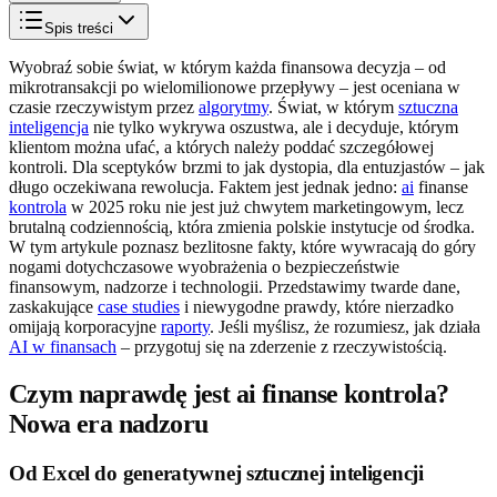
Spis treści
Wyobraź sobie świat, w którym każda finansowa decyzja – od
mikrotransakcji po wielomilionowe przepływy – jest oceniana w
czasie rzeczywistym przez
algorytmy
. Świat, w którym
sztuczna
inteligencja
nie tylko wykrywa oszustwa, ale i decyduje, którym
klientom można ufać, a których należy poddać szczegółowej
kontroli. Dla sceptyków brzmi to jak dystopia, dla entuzjastów – jak
długo oczekiwana rewolucja. Faktem jest jednak jedno:
ai
finanse
kontrola
w 2025 roku nie jest już chwytem marketingowym, lecz
brutalną codziennością, która zmienia polskie instytucje od środka.
W tym artykule poznasz bezlitosne fakty, które wywracają do góry
nogami dotychczasowe wyobrażenia o bezpieczeństwie
finansowym, nadzorze i technologii. Przedstawimy twarde dane,
zaskakujące
case studies
i niewygodne prawdy, które nierzadko
omijają korporacyjne
raporty
. Jeśli myślisz, że rozumiesz, jak działa
AI w finansach
– przygotuj się na zderzenie z rzeczywistością.
Czym naprawdę jest ai finanse kontrola?
Nowa era nadzoru
Od Excel do generatywnej sztucznej inteligencji