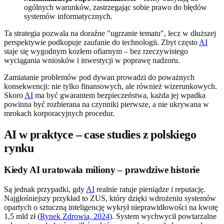
ogólnych warunków, zastrzegając sobie prawo do błędów
systemów informatycznych.
Ta strategia pozwala na doraźne "ugrzanie tematu", lecz w dłuższej
perspektywie podkopuje zaufanie do technologii. Zbyt często
AI
staje się wygodnym kozłem ofiarnym – bez rzeczywistego
wyciągania wniosków i inwestycji w poprawę nadzoru.
Zamiatanie problemów pod dywan prowadzi do poważnych
konsekwencji: nie tylko finansowych, ale również wizerunkowych.
Skoro
AI
ma być gwarantem bezpieczeństwa, każda jej wpadka
powinna być rozbierana na czynniki pierwsze, a nie ukrywana w
mrokach korporacyjnych procedur.
AI w praktyce – case studies z polskiego
rynku
Kiedy AI uratowała miliony – prawdziwe historie
Są jednak przypadki, gdy
AI
realnie ratuje pieniądze i reputację.
Najgłośniejszy przykład to ZUS, który dzięki wdrożeniu systemów
opartych o sztuczną inteligencję wykrył nieprawidłowości na kwotę
1,5 mld zł (
Rynek Zdrowia, 2024
). System wychwycił powtarzalne