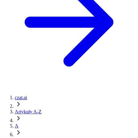
czat.ai
Artykuły A-Z
A