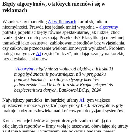
Błędy algorytmów, o których nie mówi się w
reklamach
Współczesny marketing
AI w finansach
karmi się mitem
nieomylności. Prawda jest jednak mniej wygodna –
algorytmy
potrafią popełniać błędy równie spektakularne, jak ludzie, choć
rzadziej się do nich przyznają. Przykłady? Klasyfikacja niewinnej
transakcji jako oszustwa, zablokowanie środków bez wyjaśnienia,
czy całkowite przeoczenie wielomilionowych wyłudzeń. Problem
polega na tym, że
AI
często "milczy", nie dając szansy na korektę
przed eskalacją skutków.
"
Algorytmy
nigdy nie są wolne od błędów, a ich skutki
mogą być znacznie poważniejsze, niż w przypadku
pomyłek ludzkich – bo dotyczą tysięcy klientów
jednocześnie." — Dr hab. Jarosław Krajka, ekspert ds.
bezpieczeństwa danych, BankoweABC.pl, 2024
Największy paradoks: im bardziej ufamy
AI
, tym większe
spustoszenie może wyrządzić pojedynczy błąd. Szczególnie, gdy
brakuje nadzoru człowieka nad końcowymi decyzjami systemów.
Konsekwencje błędów algorytmicznych rzadko trafiają do
oficjalnych raportów – firmy wolą je tuszować, obawiając się utraty
zaufania klientów. Tymczasem, jak pokazują badania, nawet