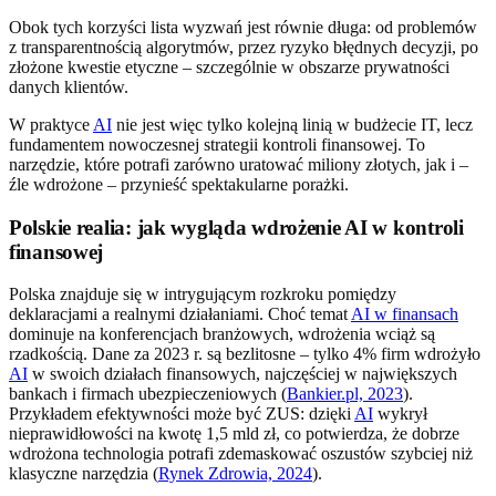
Obok tych korzyści lista wyzwań jest równie długa: od problemów
z transparentnością algorytmów, przez ryzyko błędnych decyzji, po
złożone kwestie etyczne – szczególnie w obszarze prywatności
danych klientów.
W praktyce
AI
nie jest więc tylko kolejną linią w budżecie IT, lecz
fundamentem nowoczesnej strategii kontroli finansowej. To
narzędzie, które potrafi zarówno uratować miliony złotych, jak i –
źle wdrożone – przynieść spektakularne porażki.
Polskie realia: jak wygląda wdrożenie AI w kontroli
finansowej
Polska znajduje się w intrygującym rozkroku pomiędzy
deklaracjami a realnymi działaniami. Choć temat
AI w finansach
dominuje na konferencjach branżowych, wdrożenia wciąż są
rzadkością. Dane za 2023 r. są bezlitosne – tylko 4% firm wdrożyło
AI
w swoich działach finansowych, najczęściej w największych
bankach i firmach ubezpieczeniowych (
Bankier.pl, 2023
).
Przykładem efektywności może być ZUS: dzięki
AI
wykrył
nieprawidłowości na kwotę 1,5 mld zł, co potwierdza, że dobrze
wdrożona technologia potrafi zdemaskować oszustów szybciej niż
klasyczne narzędzia (
Rynek Zdrowia, 2024
).