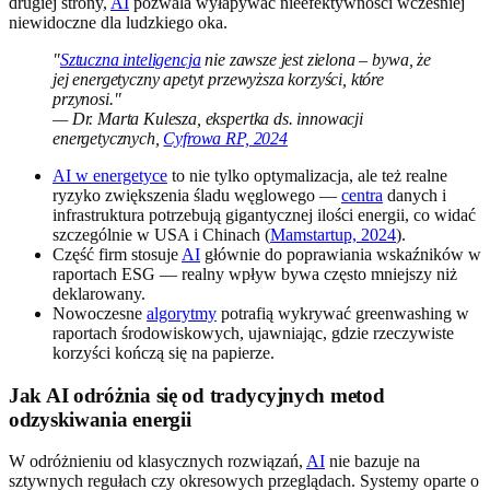
drugiej strony,
AI
pozwala wyłapywać nieefektywności wcześniej
niewidoczne dla ludzkiego oka.
"
Sztuczna inteligencja
nie zawsze jest zielona – bywa, że
jej energetyczny apetyt przewyższa korzyści, które
przynosi."
— Dr. Marta Kulesza, ekspertka ds. innowacji
energetycznych,
Cyfrowa RP, 2024
AI w energetyce
to nie tylko optymalizacja, ale też realne
ryzyko zwiększenia śladu węglowego —
centra
danych i
infrastruktura potrzebują gigantycznej ilości energii, co widać
szczególnie w USA i Chinach (
Mamstartup, 2024
).
Część firm stosuje
AI
głównie do poprawiania wskaźników w
raportach ESG — realny wpływ bywa często mniejszy niż
deklarowany.
Nowoczesne
algorytmy
potrafią wykrywać greenwashing w
raportach środowiskowych, ujawniając, gdzie rzeczywiste
korzyści kończą się na papierze.
Jak AI odróżnia się od tradycyjnych metod
odzyskiwania energii
W odróżnieniu od klasycznych rozwiązań,
AI
nie bazuje na
sztywnych regułach czy okresowych przeglądach. Systemy oparte o