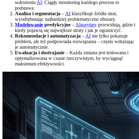
wdrożeniu
AI
. Ciągły monitoring każdego procesu to
podstawa.
Analiza i segmentacja
–
AI
klasyfikuje źródła strat,
wyodrębniając najbardziej problematyczne obszary.
Modelowanie
predykcyjne
–
Algorytmy
przewidują, gdzie i
kiedy pojawią się największe straty i jak je ograniczyć.
Rekomendacje i automatyzacja
–
AI
nie tylko pokazuje
problem, ale też podpowiada rozwiązania – często wdrażając
je automatycznie.
Ewaluacja i dostrajanie
– Każda zmiana jest testowana i
optymalizowana w czasie rzeczywistym, by wyciągnąć
maksimum efektywności.