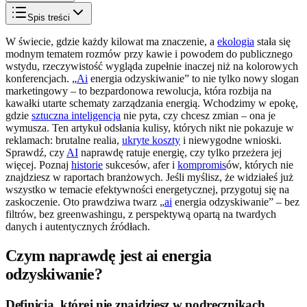
Spis treści
W świecie, gdzie każdy kilowat ma znaczenie, a
ekologia
stała się
modnym tematem rozmów przy kawie i powodem do publicznego
wstydu, rzeczywistość wygląda zupełnie inaczej niż na kolorowych
konferencjach. „
Ai
energia odzyskiwanie” to nie tylko nowy slogan
marketingowy – to bezpardonowa rewolucja, która rozbija na
kawałki utarte schematy zarządzania energią. Wchodzimy w epokę,
gdzie
sztuczna inteligencja
nie pyta, czy chcesz zmian – ona je
wymusza. Ten artykuł odsłania kulisy, których nikt nie pokazuje w
reklamach: brutalne realia,
ukryte koszty
i niewygodne wnioski.
Sprawdź, czy
AI
naprawdę ratuje energię, czy tylko przeżera jej
więcej. Poznaj
historie
sukcesów, afer i
kompromis
ów, których nie
znajdziesz w raportach branżowych. Jeśli myślisz, że widziałeś już
wszystko w temacie efektywności energetycznej, przygotuj się na
zaskoczenie. Oto prawdziwa twarz „
ai
energia odzyskiwanie” – bez
filtrów, bez greenwashingu, z perspektywą opartą na twardych
danych i autentycznych źródłach.
Czym naprawdę jest ai energia
odzyskiwanie?
Definicja, której nie znajdziesz w podręcznikach