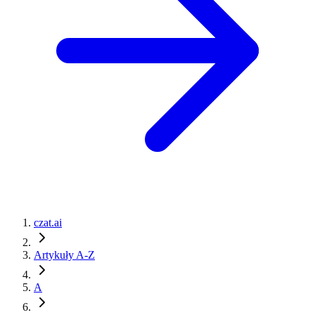
czat.ai
Artykuły A-Z
A