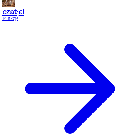
czat
ai
Funkcje