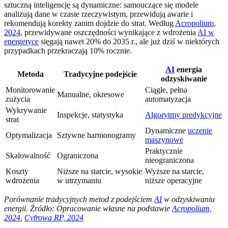
sztuczną inteligencję są dynamiczne: samouczące się modele
analizują dane w czasie rzeczywistym, przewidują awarie i
rekomendują korekty zanim dojdzie do strat. Według
Acropolium,
2024
, przewidywane oszczędności wynikające z wdrożenia
AI w
energetyce
sięgają nawet 20% do 2035 r., ale już dziś w niektórych
przypadkach przekraczają 10% rocznie.
AI
energia
Metoda
Tradycyjne podejście
odzyskiwanie
Monitorowanie
Ciągłe, pełna
Manualne, okresowe
zużycia
automatyzacja
Wykrywanie
Inspekcje, statystyka
Algorytmy predykcyjne
strat
Dynamiczne
uczenie
Optymalizacja
Sztywne harmonogramy
maszynowe
Praktycznie
Skalowalność
Ograniczona
nieograniczona
Koszty
Niższe na starcie, wysokie
Wyższe na starcie,
wdrożenia
w utrzymaniu
niższe operacyjne
Porównanie tradycyjnych metod z podejściem
AI
w odzyskiwaniu
energii. Źródło: Opracowanie własne na podstawie
Acropolium,
2024
,
Cyfrowa RP, 2024