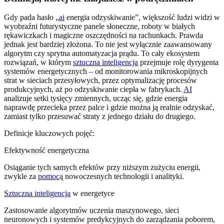
Gdy pada hasło „
ai
energia odzyskiwanie”, większość ludzi widzi w
wyobraźni futurystyczne panele słoneczne, roboty w białych
rękawiczkach i magiczne oszczędności na rachunkach. Prawda
jednak jest bardziej złożona. To nie jest wyłącznie zaawansowany
algorytm czy sprytna automatyzacja prądu. To cały ekosystem
rozwiązań, w którym
sztuczna inteligencja
przejmuje rolę dyrygenta
systemów energetycznych – od monitorowania mikroskopijnych
strat w sieciach przesyłowych, przez optymalizację procesów
produkcyjnych, aż po odzyskiwanie ciepła w fabrykach.
AI
analizuje setki tysięcy zmiennych, ucząc się, gdzie energia
naprawdę przecieka przez palce i gdzie można ją realnie odzyskać,
zamiast tylko przesuwać straty z jednego działu do drugiego.
Definicje kluczowych pojęć:
Efektywność energetyczna
Osiąganie tych samych efektów przy niższym zużyciu energii,
zwykle za
pomoc
ą nowoczesnych technologii i analityki.
Sztuczna inteligencja
w energetyce
Zastosowanie algorytmów uczenia maszynowego, sieci
neuronowych i systemów predykcyjnych do zarządzania poborem,