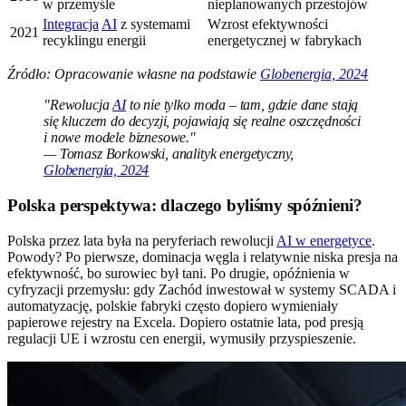
w przemyśle
nieplanowanych przestojów
Integracja
AI
z systemami
Wzrost efektywności
2021
recyklingu energii
energetycznej w fabrykach
Źródło: Opracowanie własne na podstawie
Globenergia, 2024
"Rewolucja
AI
to nie tylko moda – tam, gdzie dane stają
się kluczem do decyzji, pojawiają się realne oszczędności
i nowe modele biznesowe."
— Tomasz Borkowski, analityk energetyczny,
Globenergia, 2024
Polska perspektywa: dlaczego byliśmy spóźnieni?
Polska przez lata była na peryferiach rewolucji
AI w energetyce
.
Powody? Po pierwsze, dominacja węgla i relatywnie niska presja na
efektywność, bo surowiec był tani. Po drugie, opóźnienia w
cyfryzacji przemysłu: gdy Zachód inwestował w systemy SCADA i
automatyzację, polskie fabryki często dopiero wymieniały
papierowe rejestry na Excela. Dopiero ostatnie lata, pod presją
regulacji UE i wzrostu cen energii, wymusiły przyspieszenie.