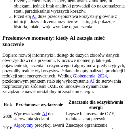
Przemysł chemiczny eksperymentował z zamkniętymi
obiegami, jednak brak analityki prowadził do nagromadzenia
strat i paradoksalnie wyższych kosztów.
Przed erą
AI
duże przedsiębiorstwa korzystały głównie z
intuicji i doświadczenia inżynierów – a to, jak pokazuje
historia, miało swoje wyraźne ograniczenia.
Przełomowe momenty: kiedy AI zaczęła mieć
znaczenie
Dopiero rozwój informatyki i dostęp do dużych zbiorów danych
otworzył drzwi dla przełomu. Kluczowe momenty, takie jak
pojawienie się uczenia maszynowego i algorytmów predykcyjnych,
pozwoliły realnie wykorzystywać dane do optymalizacji produkcji i
redukcji strat energetycznych. Według
Globenergia, 2024
,
przełomowym punktem stało się wykorzystanie
AI
do sterowania
rozproszonymi źródłami OZE, co umożliwiło dynamiczne
zarządzanie nawet niestabilnymi zasobami energii.
Znaczenie dla odzyskiwania
Rok
Przełomowe wydarzenie
energii
Wprowadzenie
AI
do
Lepsze bilansowanie OZE,
2008
sterowania sieciami
redukcja strat przesyłu
Algorytmy
predykcji awarii
Znaczące ograniczenie
2016