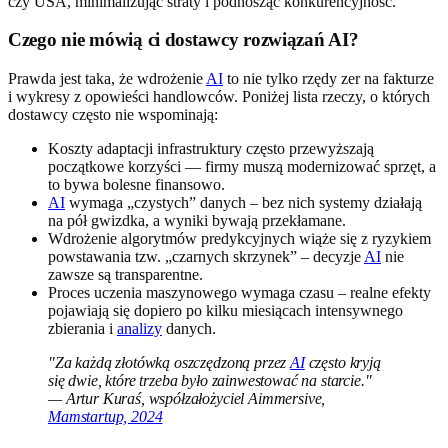
czy USA, minimalizując straty i podnosząc konkurencyjność.
Czego nie mówią ci dostawcy rozwiązań AI?
Prawda jest taka, że wdrożenie
AI
to nie tylko rzędy zer na fakturze
i wykresy z opowieści handlowców. Poniżej lista rzeczy, o których
dostawcy często nie wspominają:
Koszty adaptacji infrastruktury często przewyższają
początkowe korzyści — firmy muszą modernizować sprzęt, a
to bywa bolesne finansowo.
AI
wymaga „czystych” danych – bez nich systemy działają
na pół gwizdka, a wyniki bywają przekłamane.
Wdrożenie algorytmów predykcyjnych wiąże się z ryzykiem
powstawania tzw. „czarnych skrzynek” – decyzje
AI
nie
zawsze są transparentne.
Proces uczenia maszynowego wymaga czasu – realne efekty
pojawiają się dopiero po kilku miesiącach intensywnego
zbierania i
analizy
danych.
"Za każdą złotówką oszczędzoną przez
AI
często kryją
się dwie, które trzeba było zainwestować na starcie."
— Artur Kuraś, współzałożyciel Aimmersive,
Mamstartup, 2024