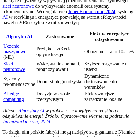
praktyce największy wpływ mają metody uczenia maszynowego,
sieci neuronowe
do wykrywania anomalii oraz systemy
rekomendacyjne. Według danych
JulienFlorkin.com, 2024
, systemy
AI
w recyklingu i energetyce pozwalają na wzrost efektywności
nawet o 20% i szybki zwrot z inwestycji.
Efekt w energetyce
Algorytm AI
Zastosowanie
odzyskiwania
Uczenie
Predykcja zużycia,
maszynowe
Obniżenie strat o 10-15%
optymalizacja
(ML)
Sieci
Wykrywanie anomalii,
Szybsze reagowanie na
neuronowe
prognozy awarii
usterki
Dynamiczne
Systemy
Dobór strategii odzysku
dostosowanie do
rekomendacyjne
warunków
AI
edge
Decyzje w czasie
Efektywniejsze
computing
rzeczywistym
zarządzanie lokalne
Tabela:
Algorytmy
AI
w praktyce – ich wpływ na recykling i
odzyskiwanie energii. Źródło: Opracowanie własne na podstawie
JulienFlorkin.com, 2024
To dzięki nim polskie fabryki mogą nadążyć za gigantami z Niemiec