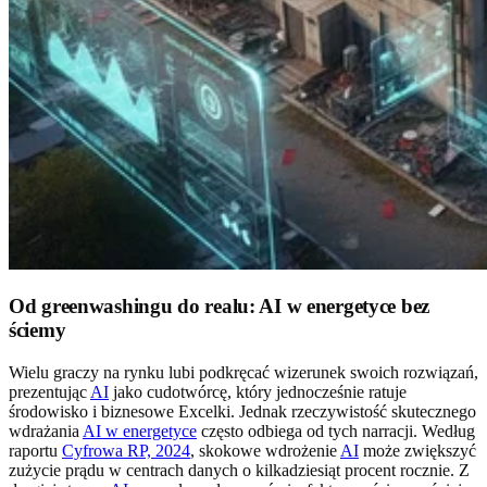
Od greenwashingu do realu: AI w energetyce bez
ściemy
Wielu graczy na rynku lubi podkręcać wizerunek swoich rozwiązań,
prezentując
AI
jako cudotwórcę, który jednocześnie ratuje
środowisko i biznesowe Excelki. Jednak rzeczywistość skutecznego
wdrażania
AI w energetyce
często odbiega od tych narracji. Według
raportu
Cyfrowa RP, 2024
, skokowe wdrożenie
AI
może zwiększyć
zużycie prądu w centrach danych o kilkadziesiąt procent rocznie. Z