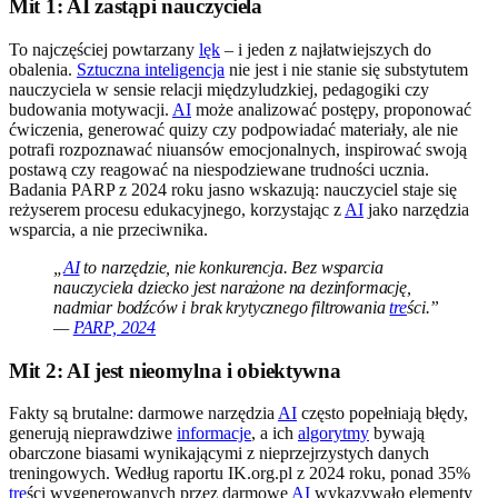
Mit 1: AI zastąpi nauczyciela
To najczęściej powtarzany
lęk
– i jeden z najłatwiejszych do
obalenia.
Sztuczna inteligencja
nie jest i nie stanie się substytutem
nauczyciela w sensie relacji międzyludzkiej, pedagogiki czy
budowania motywacji.
AI
może analizować postępy, proponować
ćwiczenia, generować quizy czy podpowiadać materiały, ale nie
potrafi rozpoznawać niuansów emocjonalnych, inspirować swoją
postawą czy reagować na niespodziewane trudności ucznia.
Badania PARP z 2024 roku jasno wskazują: nauczyciel staje się
reżyserem procesu edukacyjnego, korzystając z
AI
jako narzędzia
wsparcia, a nie przeciwnika.
„
AI
to narzędzie, nie konkurencja. Bez wsparcia
nauczyciela dziecko jest narażone na dezinformację,
nadmiar bodźców i brak krytycznego filtrowania
tre
ści.”
—
PARP, 2024
Mit 2: AI jest nieomylna i obiektywna
Fakty są brutalne: darmowe narzędzia
AI
często popełniają błędy,
generują nieprawdziwe
informacje
, a ich
algorytmy
bywają
obarczone biasami wynikającymi z nieprzejrzystych danych
treningowych. Według raportu IK.org.pl z 2024 roku, ponad 35%
tre
ści wygenerowanych przez darmowe
AI
wykazywało elementy