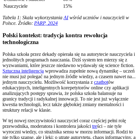
Nauczyciele
15%
Tabela 1: Skala wykorzystania
AI
wśród uczniów i nauczycieli w
Polsce. Źródło:
PARP, 2024
Polski kontekst: tradycja kontra rewolucja
technologiczna
Polska szkoła przez dekady opierała się na autorytecie nauczyciela i
jednolitych programach nauczania. Dziś system ten mierzy się z
wyzwaniami, które jeszcze niedawno wydawały się science fiction.
Sztuczna inteligencja
wprowadza zupełnie nową dynamikę – uczeń
nie musi już polegać na jednym źródle wiedzy, a czasem nawet na...
jednym nauczycielu. Możliwość korzystania z
czatbot
ów
edukacyjnych, inteligentnych korepetytorów online czy aplikacji
analizujących postępy sprawia, że polska szkoła balansuje na
granicy tradycji i radykalnej innowacji. To nie jest już wyłącznie
kwestia technologii, lecz także głębokiej zmiany mentalności i
struktury relacji w klasie.
W tej nowej rzeczywistości nauczyciel coraz częściej pełni rolę
przewodnika, moderatora i kontrolera jakości
tre
ści – nie tyle
wyroczni wiedzy, co strażnika sensu w morzu informacji. Rodzi to
nie tylko szanse, ale i lęki: o utratę autorytetu, chaos informacyjny, a