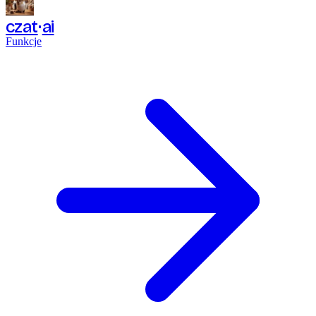
czat
ai
Funkcje