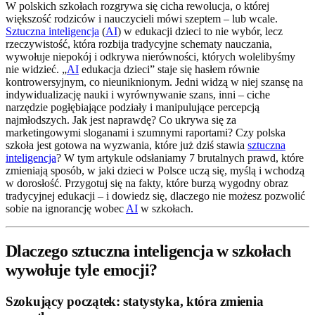
W polskich szkołach rozgrywa się cicha rewolucja, o której
większość rodziców i nauczycieli mówi szeptem – lub wcale.
Sztuczna inteligencja
(
AI
) w edukacji dzieci to nie wybór, lecz
rzeczywistość, która rozbija tradycyjne schematy nauczania,
wywołuje niepokój i odkrywa nierówności, których wolelibyśmy
nie widzieć. „
AI
edukacja dzieci” staje się hasłem równie
kontrowersyjnym, co nieuniknionym. Jedni widzą w niej szansę na
indywidualizację nauki i wyrównywanie szans, inni – ciche
narzędzie pogłębiające podziały i manipulujące percepcją
najmłodszych. Jak jest naprawdę? Co ukrywa się za
marketingowymi sloganami i szumnymi raportami? Czy polska
szkoła jest gotowa na wyzwania, które już dziś stawia
sztuczna
inteligencja
? W tym artykule odsłaniamy 7 brutalnych prawd, które
zmieniają sposób, w jaki dzieci w Polsce uczą się, myślą i wchodzą
w dorosłość. Przygotuj się na fakty, które burzą wygodny obraz
tradycyjnej edukacji – i dowiedz się, dlaczego nie możesz pozwolić
sobie na ignorancję wobec
AI
w szkołach.
Dlaczego sztuczna inteligencja w szkołach
wywołuje tyle emocji?
Szokujący początek: statystyka, która zmienia