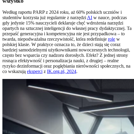
wszystko
Według raportu PARP z 2024 roku, aż 60% polskich uczniów i
studentów korzysta już regularnie z narzędzi
AI
w nauce, podczas
gdy jedynie 15% nauczycieli deklaruje chęć wdrożenia narzędzi
opartych na sztucznej inteligencji do własnej pracy dydaktycznej. Ta
przepaść generacyjna i kompetencyjna nie jest przypadkowa – to
twarda, niepodważalna rzeczywistość, która redefiniuje
role
w
polskiej klasie. W praktyce oznacza to, że dzieci stają się coraz
bardziej samodzielnymi użytkownikami nowoczesnych technologii,
często bez wsparcia czy nadzoru dorosłych. Efekt? Z jednej strony
rosnąca efektywność i personalizacja nauki, z drugiej – realne
ryzyko dezinformacji oraz pogłębiania nierówności społecznych, na
co wskazują
eksperci
z
IK.org.pl, 2024
.