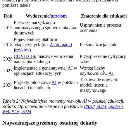
poniższa tabela:
Rok
Wydarzenie/
przełom
Znaczenie dla edukacji
Pierwsze narzędzia do
Usprawnienie procesu
2015
automatycznego sprawdzania prac
oceniania
domowych
Pojawienie się platform
2018
adaptacyjnych (np.
AI do nauki
Personalizacja nauki
języków
)
COVID-19
, masowe wdrożenia
Przyspieszenie cyfryzacji
2020
nauczania zdalnego
szkół
Implementacja generatywnej
AI
w
Wzrost liczby
2023
aplikacjach edukacyjnych
użytkowników
AI
Testowanie nowych
Projekty pilotażowe
AI
w polskich
2024
modeli uczenia
liceach i technikach
maszynowego
Tabela 2: Najważniejsze momenty rozwoju
AI
w polskiej edukacji.
Źródło: Opracowanie własne na podstawie
PARP, 2024
,
Spider’s
Web Plus, 2024
Najważniejsze przełomy ostatniej dekady