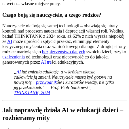
nawet o... własne miejsce pracy.
Czego boją się nauczyciele, a czego rodzice?
Nauczyciele nie boją się samej technologii – obawiają się utraty
kontroli nad procesem nauczania i deprecjacji własnej roli. Według
badań THINKTANK z 2024 roku, aż 62% z nich wyraża niepokój,
że
AI
może uprościć i spłycić przekaz, eliminując elementy
krytycznego myślenia oraz wartościowego dialogu. Z drugiej strony
rodzice martwią się o
bezpieczeństwo danych
swoich dzieci, ryzyko
uzależnienia
od technologii oraz niepewność co do jakości
generowanych przez
AI
tre
ści edukacyjnych.
„
AI
już zmienia edukację, a w krótkim okresie
całkowicie ją zmieni. Nauczyciele muszą być gotowi na
nową rolę –
przewodnik
ów i kuratorów wiedzy, nie tylko
jej przekazicieli.” — Prof. Piotr Sankowski,
THINKTANK, 2024
Jak naprawdę działa AI w edukacji dzieci –
rozbieramy mity