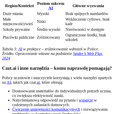
Poziom sukcesu
Region/Kontekst
Główne wyzwania
AI
Duże miasta
Wysoki
Brak spójnych standardów
Małe
Wykluczenie cyfrowe, brak
Niski
miejscowości/wieś
kadr
Szkoły prywatne
Średni-wysoki
Nierówności w dostępie
Ograniczone środki, brak
Placówki publiczne
Zróżnicowany
szkoleń
Tabela 3:
AI
w praktyce – zróżnicowanie wdrożeń w Polsce.
Źródło: Opracowanie własne na podstawie
Spider’s Web Plus,
2024
Czat.ai i inne narzędzia – komu naprawdę pomagają?
Polscy uczniowie i nauczyciele korzystają z wielu narzędzi opartych
na
AI
, takich jak czat.
ai
, które oferują:
Dostosowanie materiałów do indywidualnych potrzeb ucznia,
co zwiększa efektywność nauki.
Natychmiastową odpowiedź na pytania i
wsparcie
w
codziennych zadaniach domowych.
Ćwiczenie umiejętności komunikacyjnych
i rozwiązywania
problemów w kontrolowanym środowisku.