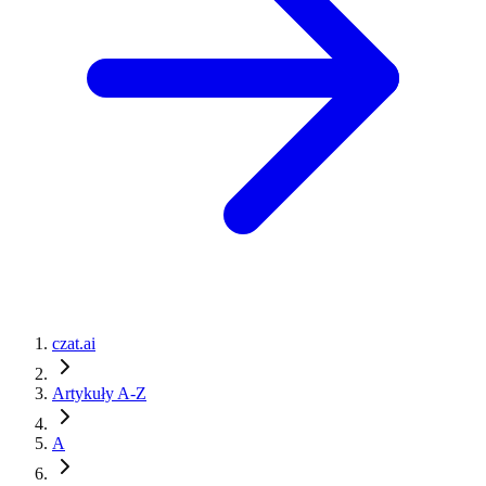
czat.ai
Artykuły A-Z
A