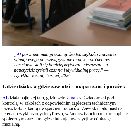
„
AI
pozwoliło nam przesunąć środek ciężkości z uczenia
sztampowego na rozwiązywanie realnych problemów.
Uczniowie stali się bardziej krytyczni i niezależni – a
nauczyciele zyskali czas na indywidualną pracę.” —
Dyrektor liceum, Poznań, 2024
Gdzie działa, a gdzie zawodzi – mapa szans i porażek
AI
działa najlepiej tam, gdzie wdraż
ana
jest świadomie i pod
kontrolą: w szkołach z odpowiednim zapleczem technicznym,
przeszkoloną kadrą i wsparciem rodziców. Zawodzi natomiast na
terenach wykluczonych cyfrowo, w środowiskach o niskim kapitale
społecznym oraz tam, gdzie brakuje inwestycji w edukację
medialną.