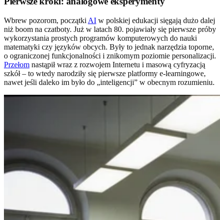
Pierwsze kroki: analogowe eksperymenty
Wbrew pozorom, początki
AI
w polskiej edukacji sięgają dużo dalej
niż boom na czatboty. Już w latach 80. pojawiały się pierwsze próby
wykorzystania prostych programów komputerowych do nauki
matematyki czy języków obcych. Były to jednak narzędzia toporne,
o ograniczonej funkcjonalności i znikomym poziomie personalizacji.
Przełom
nastąpił wraz z rozwojem Internetu i masową cyfryzacją
szkół – to wtedy narodziły się pierwsze platformy e-learningowe,
nawet jeśli daleko im było do „inteligencji” w obecnym rozumieniu.