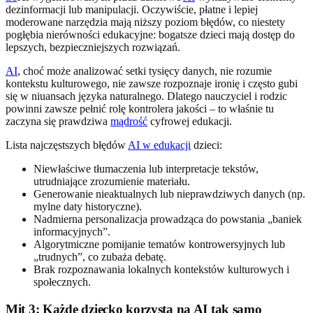
dezinformacji lub manipulacji. Oczywiście, płatne i lepiej
moderowane narzędzia mają niższy poziom błędów, co niestety
pogłębia nierówności edukacyjne: bogatsze dzieci mają dostęp do
lepszych, bezpieczniejszych rozwiązań.
AI
, choć może analizować setki tysięcy danych, nie rozumie
kontekstu kulturowego, nie zawsze rozpoznaje ironię i często gubi
się w niuansach języka naturalnego. Dlatego nauczyciel i rodzic
powinni zawsze pełnić rolę kontrolera jakości – to właśnie tu
zaczyna się prawdziwa
mądrość
cyfrowej edukacji.
Lista najczęstszych błędów
AI w edukacji
dzieci:
Niewłaściwe tłumaczenia lub interpretacje tekstów,
utrudniające zrozumienie materiału.
Generowanie nieaktualnych lub nieprawdziwych danych (np.
mylne daty historyczne).
Nadmierna personalizacja prowadząca do powstania „baniek
informacyjnych”.
Algorytmiczne pomijanie tematów kontrowersyjnych lub
„trudnych”, co zubaża debatę.
Brak rozpoznawania lokalnych kontekstów kulturowych i
społecznych.
Mit 3: Każde dziecko korzysta na AI tak samo