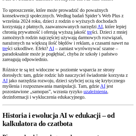
To uproszczenie, które może prowadzić do poważnych
konsekwencji społecznych. Według badań Spider’s Web Plus z
września 2024 roku, dzieci z rodzin o wyższych dochodach
korzystają z płatnych, zaawansowanych narzędzi
AI
, które lepiej
chronią prywatność i oferują wyższą jakość
tre
ści. Dzieci z mniej
zamożnych rodzin najczęściej używają darmowych rozwiązań,
narażonych na większą ilość błędów i reklam, a czasami nawet na
tre
ści szkodliwe. Efekt?
AI
– zamiast wyrównywać szanse –
paradoksalnie może je pogłębiać, chyba że szkoły i państwo
zareagują odpowiednio.
Różnice te są też widoczne w poziomie wsparcia ze strony
dorosłych: tam, gdzie rodzic lub nauczyciel świadomie korzysta z
AI
jako narzędzia rozwoju, dzieci szybciej uczą się krytycznego
myślenia i rozpoznawania manipulacji. Tam, gdzie
AI
jest
pozostawione „samopas”, wzrasta ryzyko
uzależnienia
,
dezinformacji i wykluczenia edukacyjnego.
Historia i ewolucja AI w edukacji – od
kalkulatora do czatbota