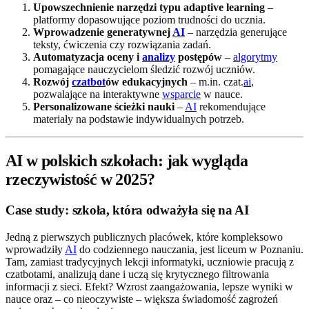
Upowszechnienie narzędzi typu adaptive learning
–
platformy dopasowujące poziom trudności do ucznia.
Wprowadzenie generatywnej
AI
– narzędzia generujące
teksty, ćwiczenia czy rozwiązania zadań.
Automatyzacja oceny i
analizy
postępów
–
algorytmy
pomagające nauczycielom śledzić rozwój uczniów.
Rozwój
czatbot
ów edukacyjnych
– m.in. czat.
ai
,
pozwalające na interaktywne
wsparcie
w nauce.
Personalizowane ścieżki nauki
–
AI
rekomendujące
materiały na podstawie indywidualnych potrzeb.
AI w polskich szkołach: jak wygląda
rzeczywistość w 2025?
Case study: szkoła, która odważyła się na AI
Jedną z pierwszych publicznych placówek, które kompleksowo
wprowadziły
AI
do codziennego nauczania, jest liceum w Poznaniu.
Tam, zamiast tradycyjnych lekcji informatyki, uczniowie pracują z
czatbotami, analizują dane i uczą się krytycznego filtrowania
informacji z sieci. Efekt? Wzrost zaangażowania, lepsze wyniki w
nauce oraz – co nieoczywiste – większa świadomość zagrożeń