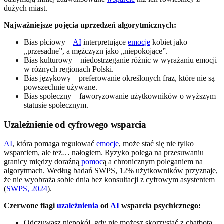
dużych miast.
Najważniejsze pojęcia uprzedzeń algorytmicznych:
Bias płciowy –
AI
interpretujące
emocje
kobiet jako
„przesadne”, a mężczyzn jako „niepokojące”.
Bias kulturowy – niedostrzeganie różnic w wyrażaniu emocji
w różnych regionach Polski.
Bias językowy – preferowanie określonych fraz, które nie są
powszechnie używane.
Bias społeczny – faworyzowanie użytkowników o wyższym
statusie społecznym.
Uzależnienie od cyfrowego wsparcia
AI
, która pomaga regulować
emocje
, może stać się nie tylko
wsparciem, ale też… nałogiem. Ryzyko polega na przesuwaniu
granicy między doraźną
pomoc
ą a chronicznym poleganiem na
algorytmach. Według badań SWPS, 12% użytkowników przyznaje,
że nie wyobraża sobie dnia bez konsultacji z cyfrowym asystentem
(
SWPS, 2024
).
Czerwone flagi
uzależnienia
od
AI
wsparcia psychicznego:
Odczuwasz niepokój, gdy nie możesz skorzystać z chatbota.