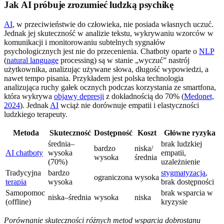
Jak AI próbuje zrozumieć ludzką psychikę
AI
, w przeciwieństwie do człowieka, nie posiada własnych uczuć.
Jednak jej skuteczność w analizie tekstu, wykrywaniu wzorców w
komunikacji i monitorowaniu subtelnych sygnałów
psychologicznych jest nie do przecenienia. Chatboty oparte o
NLP
(
natural language
processing) są w stanie „wyczuć” nastrój
użytkownika, analizując używane słowa, długość wypowiedzi, a
nawet tempo pisania. Przykładem jest polska technologia
analizująca ruchy gałek ocznych podczas korzystania ze smartfona,
która wykrywa
objawy depresji
z dokładnością do 70% (
Medonet,
2024
). Jednak
AI
wciąż nie dorównuje empatii i elastyczności
ludzkiego terapeuty.
Metoda
Skuteczność
Dostępność
Koszt
Główne ryzyka
średnia–
brak ludzkiej
bardzo
niska/
AI chatboty
wysoka
empatii,
wysoka
średnia
(70%)
uzależnienie
Tradycyjna
bardzo
stygmatyzacja
,
ograniczona
wysoka
terapia
wysoka
brak dostępności
Samopomoc
brak wsparcia w
niska–średnia
wysoka
niska
(offline)
kryzysie
Porównanie skuteczności różnych metod wsparcia dobrostanu