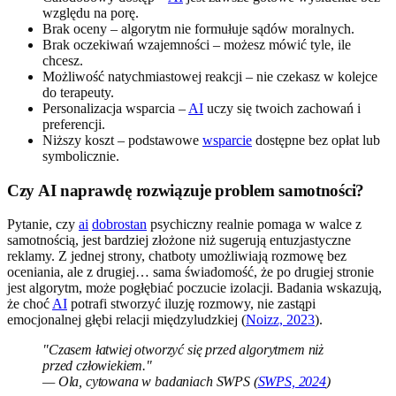
względu na porę.
Brak oceny – algorytm nie formułuje sądów moralnych.
Brak oczekiwań wzajemności – możesz mówić tyle, ile
chcesz.
Możliwość natychmiastowej reakcji – nie czekasz w kolejce
do terapeuty.
Personalizacja wsparcia –
AI
uczy się twoich zachowań i
preferencji.
Niższy koszt – podstawowe
wsparcie
dostępne bez opłat lub
symbolicznie.
Czy AI naprawdę rozwiązuje problem samotności?
Pytanie, czy
ai
dobrostan
psychiczny realnie pomaga w walce z
samotnością, jest bardziej złożone niż sugerują entuzjastyczne
reklamy. Z jednej strony, chatboty umożliwiają rozmowę bez
oceniania, ale z drugiej… sama świadomość, że po drugiej stronie
jest algorytm, może pogłębiać poczucie izolacji. Badania wskazują,
że choć
AI
potrafi stworzyć iluzję rozmowy, nie zastąpi
emocjonalnej głębi relacji międzyludzkiej (
Noizz, 2023
).
"Czasem łatwiej otworzyć się przed algorytmem niż
przed człowiekiem."
— Ola, cytowana w badaniach SWPS (
SWPS, 2024
)