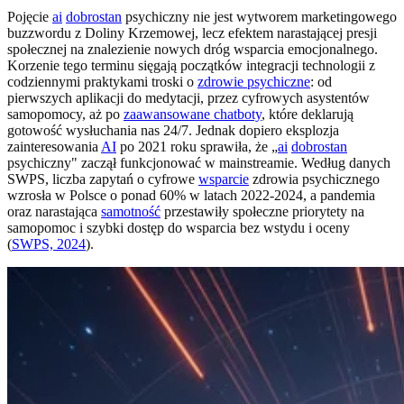
Pojęcie
ai
dobrostan
psychiczny nie jest wytworem marketingowego
buzzwordu z Doliny Krzemowej, lecz efektem narastającej presji
społecznej na znalezienie nowych dróg wsparcia emocjonalnego.
Korzenie tego terminu sięgają początków integracji technologii z
codziennymi praktykami troski o
zdrowie psychiczne
: od
pierwszych aplikacji do medytacji, przez cyfrowych asystentów
samopomocy, aż po
zaawansowane chatboty
, które deklarują
gotowość wysłuchania nas 24/7. Jednak dopiero eksplozja
zainteresowania
AI
po 2021 roku sprawiła, że „
ai
dobrostan
psychiczny" zaczął funkcjonować w mainstreamie. Według danych
SWPS, liczba zapytań o cyfrowe
wsparcie
zdrowia psychicznego
wzrosła w Polsce o ponad 60% w latach 2022-2024, a pandemia
oraz narastająca
samotność
przestawiły społeczne priorytety na
samopomoc i szybki dostęp do wsparcia bez wstydu i oceny
(
SWPS, 2024
).