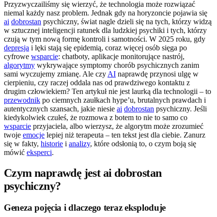
Przyzwyczailiśmy się wierzyć, że technologia może rozwiązać
niemal każdy nasz problem. Jednak gdy na horyzoncie pojawia się
ai
dobrostan
psychiczny, świat nagle dzieli się na tych, którzy widzą
w sztucznej inteligencji ratunek dla ludzkiej psychiki i tych, którzy
czują w tym nową formę kontroli i samotności. W 2025 roku, gdy
depresja
i lęki stają się epidemią, coraz więcej osób sięga po
cyfrowe
wsparcie
: chatboty, aplikacje monitorujące nastrój,
algorytmy
wykrywające symptomy chorób psychicznych zanim
sami wyczujemy zmianę. Ale czy
AI
naprawdę przynosi ulgę w
cierpieniu, czy raczej oddala nas od prawdziwego kontaktu z
drugim człowiekiem? Ten artykuł nie jest laurką dla technologii – to
przewodnik
po ciemnych zaułkach hype’u, brutalnych prawdach i
autentycznych szansach, jakie niesie
ai
dobrostan
psychiczny. Jeśli
kiedykolwiek czułeś, że rozmowa z botem to nie to samo co
wsparcie
przyjaciela, albo wierzysz, że algorytm może zrozumieć
twoje
emocje
lepiej niż terapeuta – ten tekst jest dla ciebie. Zanurz
się w fakty,
historie
i
analizy
, które odsłonią to, o czym boją się
mówić
eksperci
.
Czym naprawdę jest ai dobrostan
psychiczny?
Geneza pojęcia i dlaczego teraz eksploduje