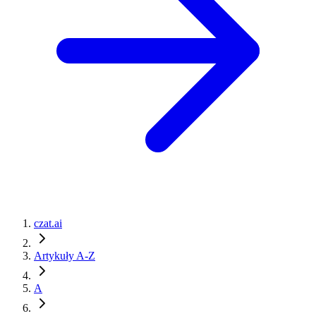
czat.ai
Artykuły A-Z
A