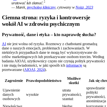
uratować lub złamać."
— Marek,
psycholog kliniczny
, cytowany w
Noizz, 2023
Ciemna strona: ryzyka i kontrowersje
wokół AI w zdrowiu psychicznym
Prywatność, dane i etyka – kto naprawdę słucha?
AI
nie jest wolna od ryzyka. Rozmowy z chatbotami gromadzą
dane o naszych emocjach, problemach i zachowaniach. W
niektórych przypadkach dane te mogą być wykorzystywane do
celów marketingowych lub przekazywane osobom trzecim. Według
badania AIOAI, użytkownicy często nie czytają polityk prywatności
i nie mają świadomości, w jaki sposób ich
informacje
są
przetwarzane (
AIOAI, 2024
).
Możliwe
Zagrożenie
Prawdopodobieństwo
Jak się chr
skutki
sprawdzanie
Ujawnienie
utrata
polityki
danych
wysokie
prywatności,
prywatności,
osobowych
szantaż
anonimizacja
Niewłaściwe
błędne
korzystanie z