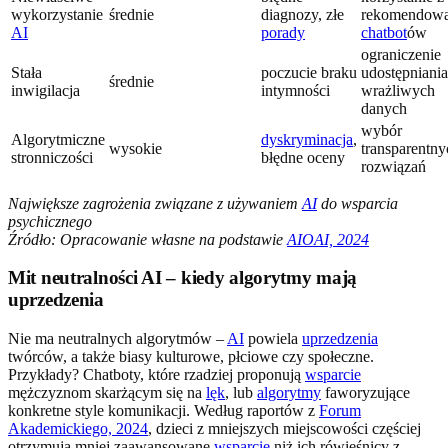
wykorzystanie
średnie
diagnozy, złe
rekomendow
AI
porady
chatbot
ów
ograniczenie
Stała
poczucie braku
udostępniania
średnie
inwigilacja
intymności
wrażliwych
danych
wybór
Algorytmiczne
dyskryminacja
,
wysokie
transparentny
stronniczości
błędne oceny
rozwiązań
Największe zagrożenia związane z używaniem
AI
do wsparcia
psychicznego
Źródło: Opracowanie własne na podstawie
AIOAI, 2024
Mit neutralności AI – kiedy algorytmy mają
uprzedzenia
Nie ma neutralnych algorytmów –
AI
powiela
uprzedzenia
twórców, a także biasy kulturowe, płciowe czy społeczne.
Przykłady? Chatboty, które rzadziej proponują
wsparcie
mężczyznom skarżącym się na
lęk
, lub
algorytmy
faworyzujące
konkretne style komunikacji. Według raportów z
Forum
Akademickiego, 2024
, dzieci z mniejszych miejscowości częściej
otrzymują mniej zaawansowane
wsparcie
niż ich rówieśnicy z