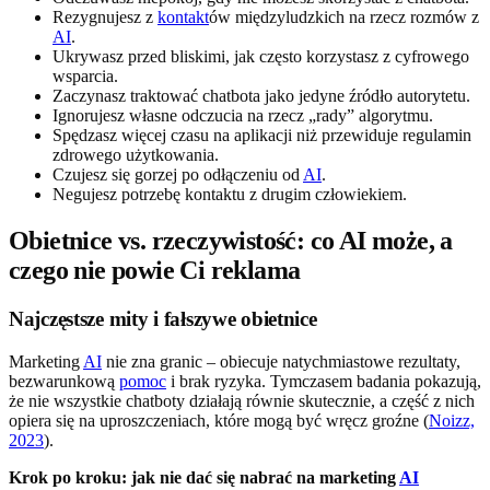
Rezygnujesz z
kontakt
ów międzyludzkich na rzecz rozmów z
AI
.
Ukrywasz przed bliskimi, jak często korzystasz z cyfrowego
wsparcia.
Zaczynasz traktować chatbota jako jedyne źródło autorytetu.
Ignorujesz własne odczucia na rzecz „rady” algorytmu.
Spędzasz więcej czasu na aplikacji niż przewiduje regulamin
zdrowego użytkowania.
Czujesz się gorzej po odłączeniu od
AI
.
Negujesz potrzebę kontaktu z drugim człowiekiem.
Obietnice vs. rzeczywistość: co AI może, a
czego nie powie Ci reklama
Najczęstsze mity i fałszywe obietnice
Marketing
AI
nie zna granic – obiecuje natychmiastowe rezultaty,
bezwarunkową
pomoc
i brak ryzyka. Tymczasem badania pokazują,
że nie wszystkie chatboty działają równie skutecznie, a część z nich
opiera się na uproszczeniach, które mogą być wręcz groźne (
Noizz,
2023
).
Krok po kroku: jak nie dać się nabrać na marketing
AI