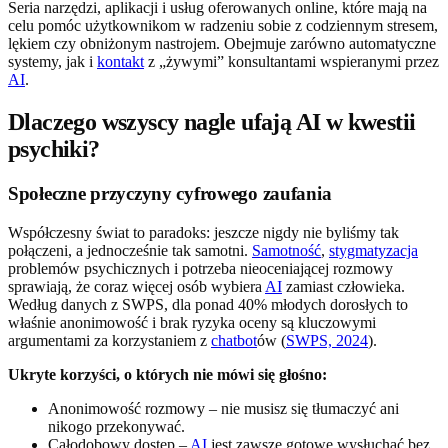
Seria narzędzi, aplikacji i usług oferowanych online, które mają na
celu pomóc użytkownikom w radzeniu sobie z codziennym stresem,
lękiem czy obniżonym nastrojem. Obejmuje zarówno automatyczne
systemy, jak i
kontakt
z „żywymi” konsultantami wspieranymi przez
AI
.
Dlaczego wszyscy nagle ufają AI w kwestii
psychiki?
Społeczne przyczyny cyfrowego zaufania
Współczesny świat to paradoks: jeszcze nigdy nie byliśmy tak
połączeni, a jednocześnie tak samotni.
Samotność
,
stygmatyzacja
problemów psychicznych i potrzeba nieoceniającej rozmowy
sprawiają, że coraz więcej osób wybiera
AI
zamiast człowieka.
Według danych z SWPS, dla ponad 40% młodych dorosłych to
właśnie anonimowość i brak ryzyka oceny są kluczowymi
argumentami za korzystaniem z
chatbot
ów (
SWPS, 2024
).
Ukryte korzyści, o których nie mówi się głośno:
Anonimowość rozmowy – nie musisz się tłumaczyć ani
nikogo przekonywać.
Całodobowy dostęp –
AI
jest zawsze gotowe wysłuchać bez