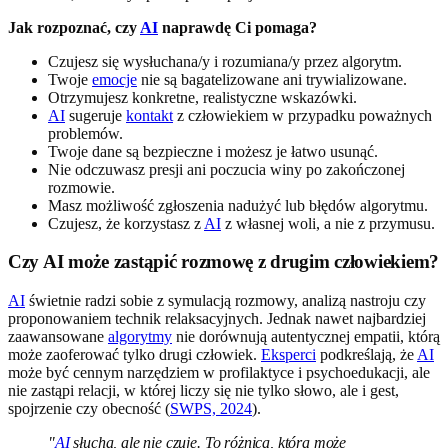
Jak rozpoznać, czy
AI
naprawdę Ci pomaga?
Czujesz się wysłuchana/y i rozumiana/y przez algorytm.
Twoje
emocje
nie są bagatelizowane ani trywializowane.
Otrzymujesz konkretne, realistyczne wskazówki.
AI
sugeruje
kontakt
z człowiekiem w przypadku poważnych
problemów.
Twoje dane są bezpieczne i możesz je łatwo usunąć.
Nie odczuwasz presji ani poczucia winy po zakończonej
rozmowie.
Masz możliwość zgłoszenia nadużyć lub błędów algorytmu.
Czujesz, że korzystasz z
AI
z własnej woli, a nie z przymusu.
Czy AI może zastąpić rozmowę z drugim człowiekiem?
AI
świetnie radzi sobie z symulacją rozmowy, analizą nastroju czy
proponowaniem technik relaksacyjnych. Jednak nawet najbardziej
zaawansowane
algorytmy
nie dorównują autentycznej empatii, którą
może zaoferować tylko drugi człowiek.
Eksperci
podkreślają, że
AI
może być cennym narzędziem w profilaktyce i psychoedukacji, ale
nie zastąpi relacji, w której liczy się nie tylko słowo, ale i gest,
spojrzenie czy obecność (
SWPS, 2024
).
"
AI
słucha, ale nie czuje. To różnica, która może