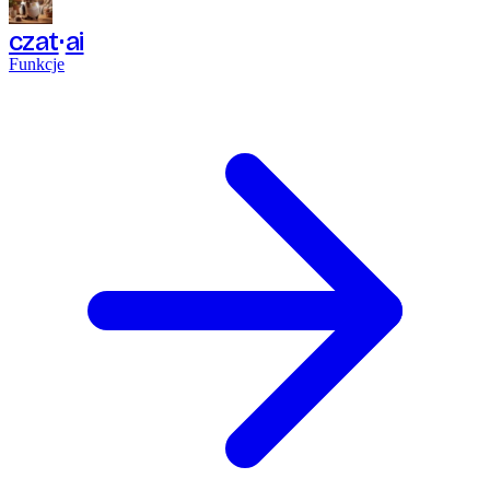
czat
ai
Funkcje