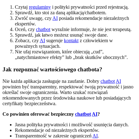
Czytaj
regulaminy
i polityki prywatności przed rejestracją.
Sprawdź, kto stoi za daną aplikacją/chatbotem.
Zwróć uwagę, czy
AI
posiada rekomendacje niezależnych
ekspertów.
Oceń, czy
chatbot
wyraźnie informuje, że nie jest terapeutą.
Sprawdź, jak łatwo możesz usunąć swoje dane.
Zobacz, czy
AI
sugeruje
kontakt
z człowiekiem w
poważnych sytuacjach.
Nie ufaj rozwiązaniom, które obiecują „cud”,
„natychmiastowe efekty” lub „brak skutków ubocznych”.
Jak rozpoznać wartościowego chatbota?
Nie każda aplikacja zasługuje na zaufanie. Dobry
chatbot
AI
powinien być transparentny, respektować twoją prywatność i jasno
określać swoje ograniczenia. Warto szukać rozwiązań
rekomendowanych przez środowiska naukowe lub posiadających
certyfikaty bezpieczeństwa.
Co powinien oferować bezpieczny
chatbot
AI
?
Jasna polityka prywatności i możliwość usunięcia danych.
Rekomendacje od niezależnych ekspertów.
Transparentność w zakresie ograniczeń
AI
.