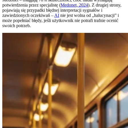
potwierdzenia przez specjalistę (
Medonet, 2024
). Z drugiej strony,
pojawiają się przypadki błędnej interpretacji sygnałów i
zawiedzionych oczekiwań –
AI
nie jest wolna od „halucynacji” i
może popełniać błędy, jeśli użytkownik nie potrafi trafnie ocenić
swoich potrzeb.