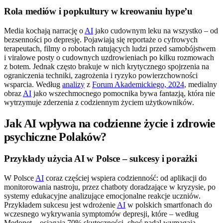
Rola mediów i popkultury w kreowaniu hype’u
Media kochają narrację o
AI
jako cudownym leku na wszystko – od
bezsenności po depresję. Pojawiają się reportaże o cyfrowych
terapeutach, filmy o robotach ratujących ludzi przed samobójstwem
i viralowe posty o cudownych uzdrowieniach po kilku rozmowach
z botem. Jednak często brakuje w nich krytycznego spojrzenia na
ograniczenia techniki, zagrożenia i ryzyko powierzchowności
wsparcia. Według
analizy
z
Forum Akademickiego, 2024
, medialny
obraz
AI
jako wszechmocnego pomocnika bywa fantazją, która nie
wytrzymuje zderzenia z codziennym życiem użytkowników.
Jak AI wpływa na codzienne życie i zdrowie
psychiczne Polaków?
Przykłady użycia AI w Polsce – sukcesy i porażki
W Polsce
AI
coraz częściej wspiera codzienność: od aplikacji do
monitorowania nastroju, przez chatboty doradzające w kryzysie, po
systemy edukacyjne analizujące emocjonalne reakcje uczniów.
Przykładem sukcesu jest wdrożenie
AI
w polskich smartfonach do
wczesnego wykrywania symptomów depresji, które – według
Medonet – osiągają 70% skuteczności, choć nadal wymagają