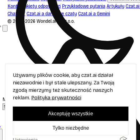
Konto
Pakiety odpowiedzi
Przykładowe pytania
Artykuły
Czat.ai
ChatGPT
Czat.ai a darmowe czaty
Czat.ai a Gemini
© 2023-2026 Wondel.ai sp. z o.o.
.
Używamy plików cookie, aby czat.ai działał
niezawodnie i był stale ulepszany. Za Twoją
zgodą mierzymy też skuteczność naszych
reklam.
Polityka prywatności
Motyw
Akceptuję wszystkie
.
Tylko niezbędne