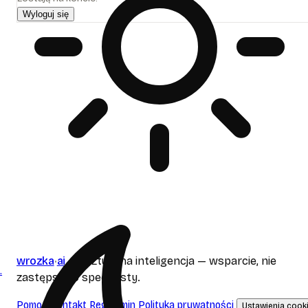
Wyloguj się
wrozka
ai
to sztuczna inteligencja — wsparcie, nie
.
zastępstwo specjalisty.
Pomoc
Kontakt
Regulamin
Polityka prywatności
Ustawienia cook