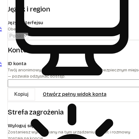
Język i region
Język interfejsu
ć
Obecnie tylko polski.
Konto
ID konta
ć
Twój anonimowy identyfikator. Zachowaj go w bezpiecznym miej
— pozwala odzyskać dostęp.
Otwórz pełny widok konta
Kopiuj
Strefa zagrożenia
Wyloguj się
Zostaniesz wylogowany na tym urządzeniu. Pakiet i rozmowy
zostają na koncie.