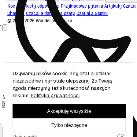
Konto
Pakiety odpowiedzi
Przykładowe pytania
Artykuły
Czat.ai
ChatGPT
Czat.ai a darmowe czaty
Czat.ai a Gemini
© 2023-2026 Wondel.ai sp. z o.o.
.
Używamy plików cookie, aby czat.ai działał
niezawodnie i był stale ulepszany. Za Twoją
zgodą mierzymy też skuteczność naszych
reklam.
Polityka prywatności
Motyw
Akceptuję wszystkie
.
Tylko niezbędne