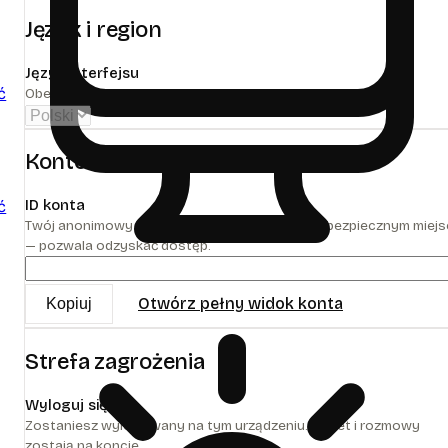
Język i region
Język interfejsu
ć
Obecnie tylko polski.
Konto
ID konta
ć
Twój anonimowy identyfikator. Zachowaj go w bezpiecznym miej
— pozwala odzyskać dostęp.
Otwórz pełny widok konta
Kopiuj
Strefa zagrożenia
Wyloguj się
Zostaniesz wylogowany na tym urządzeniu. Pakiet i rozmowy
zostają na koncie.