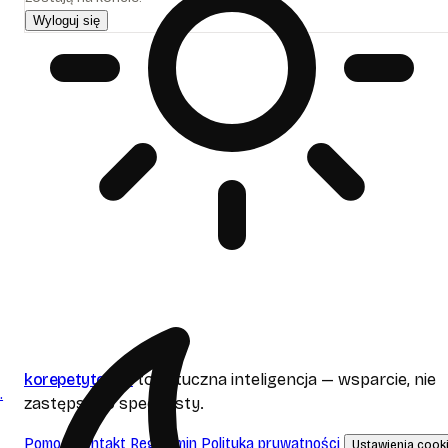
Wyloguj się
korepetytor
ai
to sztuczna inteligencja — wsparcie, nie
.
zastępstwo specjalisty.
Pomoc
Kontakt
Regulamin
Polityka prywatności
Ustawienia cook